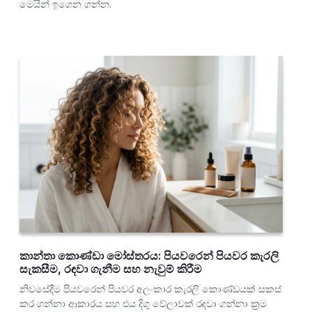
මෙයින් ඉගෙන ගන්න.
කාන්තා කොණ්ඩා මෝස්තරය: පියවරෙන් පියවර කැරලි
සැකසීම, රඳවා ගැනීම සහ නැවුම් කිරීම
නිවසේදීම පියවරෙන් පියවර අලංකාර කැරලි කොණ්ඩයක් සකස්
කර ගන්නා ආකාරය සහ එය දිගු වේලාවක් රඳවා ගන්නා ක්‍රම