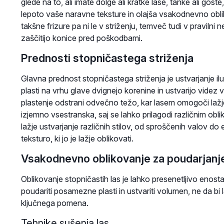
glede na to, ali imate dolge ali kratke lase, tanke ali gos
lepoto vaše naravne teksture in olajša vsakodnevno obli
takšne frizure pa ni le v striženju, temveč tudi v pravilni n
zaščitijo konice pred poškodbami.
Prednosti stopničastega striženja
Glavna prednost stopničastega striženja je ustvarjanje iluzi
plasti na vrhu glave dvignejo korenine in ustvarijo videz 
plastenje odstrani odvečno težo, kar lasem omogoči lažje 
izjemno vsestranska, saj se lahko prilagodi različnim ob
lažje ustvarjanje različnih stilov, od sproščenih valov do 
teksturo, ki jo je lažje oblikovati.
Vsakodnevno oblikovanje za poudarjanj
Oblikovanje stopničastih las je lahko presenetljivo enosta
poudariti posamezne plasti in ustvariti volumen, ne da bi la
ključnega pomena.
Tehnike sušenja las