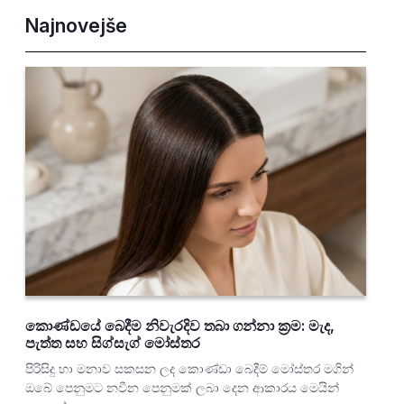
Najnovejše
කොණ්ඩයේ බෙදීම නිවැරදිව තබා ගන්නා ක්‍රම: මැද,
පැත්ත සහ සිග්සැග් මෝස්තර
පිරිසිදු හා මනාව සකසන ලද කොණ්ඩා බෙදීම් මෝස්තර මගින්
ඔබේ පෙනුමට නවීන පෙනුමක් ලබා දෙන ආකාරය මෙයින්