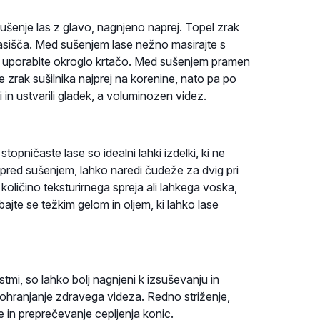
ušenje las z glavo, nagnjeno naprej. Topel zrak
 lasišča. Med sušenjem lase nežno masirajte s
idez uporabite okroglo krtačo. Med sušenjem pramen
te zrak sušilnika najprej na korenine, nato pa po
 in ustvarili gladek, a voluminozen videz.
topničaste lase so idealni lahki izdelki, ki ne
pred sušenjem, lahko naredi čudeže za dvig pri
ličino teksturirnega spreja ali lahkega voska,
bajte se težkim gelom in oljem, ki lahko lase
astmi, so lahko bolj nagnjeni k izsuševanju in
a ohranjanje zdravega videza. Redno striženje,
e in preprečevanje cepljenja konic.