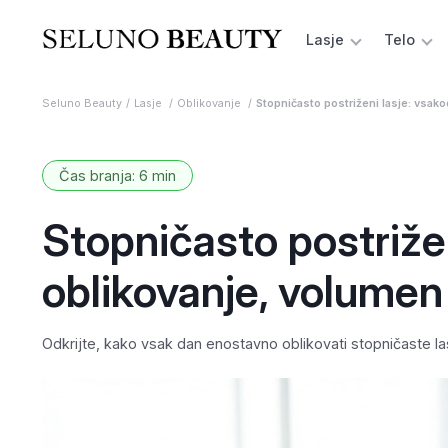
Lasje
Telo
Seluno Beauty
Lasje
Oblikovanje
Stopničasto postriženi lasje: vsak
Čas branja: 6 min
Stopničasto postriže
oblikovanje, volumen 
Odkrijte, kako vsak dan enostavno oblikovati stopničaste la