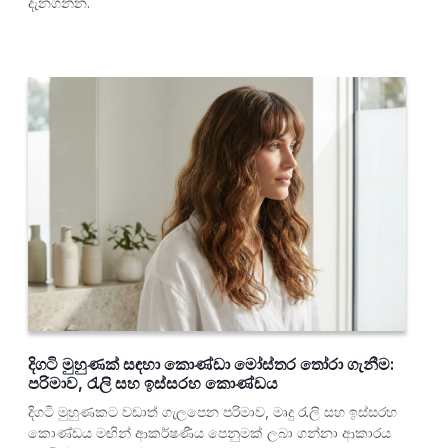
දැනගන්න.
දිගටි මුහුණක් සඳහා කොණ්ඩා මෝස්තර තෝරා ගැනීම:
පරිමාව, රැලි සහ ඉස්සරහ කොණ්ඩය
දිගටි මුහුණකට වඩාත් ගැලපෙන පරිමාව, මෘදු රැලි සහ ඉස්සරහ
කොණ්ඩය මඟින් ආකර්ෂණීය පෙනුමක් ලබා ගන්නා ආකාරය