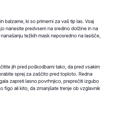
 balzame, ki so primerni za vaš tip las. Vsaj
i jo nanesite predvsem na sredino dolžine in na
 se nanašanju težkih mask neposredno na lasišče,
aščitite jih pred poškodbami tako, da pred vsakim
orabite sprej za zaščito pred toploto. Redna
ala zapreti lasno povrhnjico, preprečiti izgubo
no figo ali kito, da zmanjšate trenje ob vzglavnik