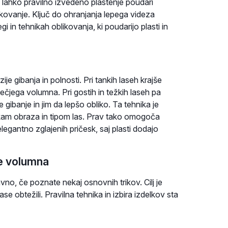
te, lahko pravilno izvedeno plastenje poudari
kovanje. Ključ do ohranjanja lepega videza
egi in tehnikah oblikovanja, ki poudarijo plasti in
je gibanja in polnosti. Pri tankih laseh krajše
večjega volumna. Pri gostih in težkih laseh pa
gibanje in jim da lepšo obliko. Ta tehnika je
likam obraza in tipom las. Prav tako omogoča
elegantno zglajenih pričesk, saj plasti dodajo
e volumna
vno, če poznate nekaj osnovnih trikov. Cilj je
se obtežili. Pravilna tehnika in izbira izdelkov sta