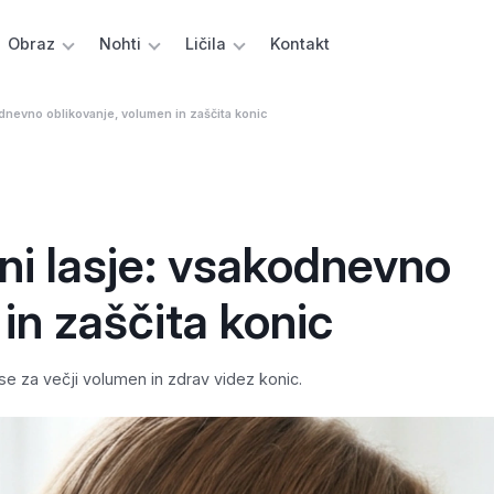
Obraz
Nohti
Ličila
Kontakt
odnevno oblikovanje, volumen in zaščita konic
ni lasje: vsakodnevno
in zaščita konic
se za večji volumen in zdrav videz konic.