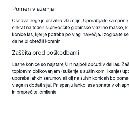
Pomen vlaženja
Osnova nege je pravilno vlaženje. Uporabljajte šampone in
enkrat na teden si privoščite globinsko vlažilno masko, k
konice las, kjer je potreba po vlagi največja. Izogibajte
da ne bi obtežili korenin.
Zaščita pred poškodbami
Lasne konice so najstarejši in najbolj občutljiv del las. Z
toplotnim oblikovanjem (sušenje s sušilnikom, likanje) up
uporaba lahkih serumov ali olj na suhih konicah bo pomag
vlage in dodati sijaj. Pri spanju lahko lase spnete v ohlap
in preprečite lomljenje.