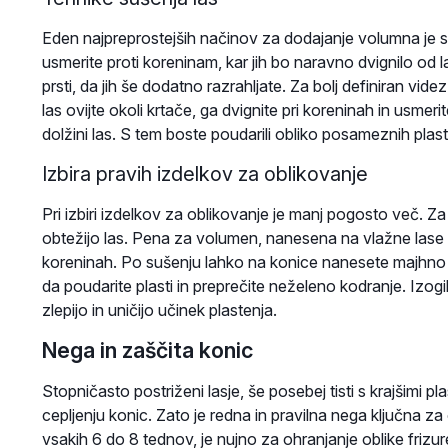
Eden najpreprostejših načinov za dodajanje volumna je s
usmerite proti koreninam, kar jih bo naravno dvignilo od
prsti, da jih še dodatno razrahljate. Za bolj definiran v
las ovijte okoli krtače, ga dvignite pri koreninah in usmeri
dolžini las. S tem boste poudarili obliko posameznih plasti
Izbira pravih izdelkov za oblikovanje
Pri izbiri izdelkov za oblikovanje je manj pogosto več. Za s
obtežijo las. Pena za volumen, nanesena na vlažne lase 
koreninah. Po sušenju lahko na konice nanesete majhno ko
da poudarite plasti in preprečite neželeno kodranje. Izogi
zlepijo in uničijo učinek plastenja.
Nega in zaščita konic
Stopničasto postriženi lasje, še posebej tisti s krajšimi pl
cepljenju konic. Zato je redna in pravilna nega ključna z
vsakih 6 do 8 tednov, je nujno za ohranjanje oblike frizur