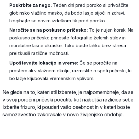
Poskrbite za nego:
Teden dni pred poroko si privoščite
globinsko vlažilno masko, da bodo lasje sijoči in zdravi.
Izogibajte se novim izdelkom tik pred poroko.
Naročite se na poskusno pričesko:
To je nujen korak. Na
poskusno pričesko prinesite fotografije želenih stilov in
morebitne lasne okraske. Tako boste lahko brez stresa
preizkusili različne možnosti.
Upoštevajte lokacijo in vreme:
Če se poročite na
prostem ali v vlažnem okolju, razmislite o speti pričeski, ki
bo lažje kljubovala vremenskim vplivom.
Ne glede na to, kateri stil izberete, je najpomembneje, da se
v svoji poročni pričeski počutite kot najboljša različica sebe.
Izberite frizuro, ki poudari vašo osebnost in v kateri boste
samozavestno zakorakale v novo življenjsko obdobje.