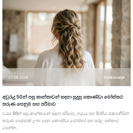
07.08.2026
Oblikovanje
අවුරුදු 50න් පසු කාන්තාවන් සඳහා සුදුසු කොණ්ඩා මෝස්තර:
තරුණ පෙනුම සහ පරිමාව
වයස 50න් පසු කාන්තාවන් සඳහා පරිමාව, හැඩය සහ දීප්තිය රැකගනිමින්
තරුණ පෙනුමක් ලබා දෙන කොණ්ඩා මෝස්තර සහ සරල සත්කාර
මෙන්න.