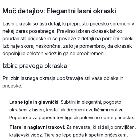
Moč detajlov: Elegantni lasni okraski
Lasni okraski so tisti detajl, ki preprosto pričesko spremeni v
nekaj zares posebnega. Pravilno izbran okrasek lahko
poudari stil pričeske in se poveže z detajli na poročni obleki.
Izbira je skoraj neskončna, zato je pomembno, da okrasek
dopolnjuje celoten videz in ga ne preobremeni.
Izbira pravega okraska
Pri izbiri lasnega okrasja upoštevajte stil vaše obleke in
pričeske:
Lasne igle in glavnički:
Subtilni in elegantni, pogosto
okrašeni z biseri, kristali ali drobnimi cvetličnimi motivi.
Popolni so za popestritev fige ali polovično spete pričeske.
Tiare in naglavni trakovi:
Za neveste, ki si želijo pravljičen,
kraljevski videz. Tiara se lepo poda k spetim pričeskam,