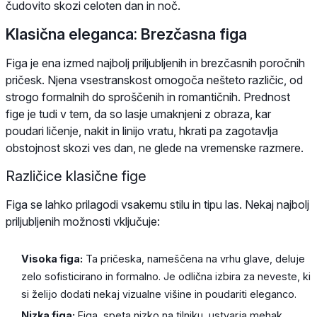
čudovito skozi celoten dan in noč.
Klasična eleganca: Brezčasna figa
Figa je ena izmed najbolj priljubljenih in brezčasnih poročnih
pričesk. Njena vsestranskost omogoča nešteto različic, od
strogo formalnih do sproščenih in romantičnih. Prednost
fige je tudi v tem, da so lasje umaknjeni z obraza, kar
poudari ličenje, nakit in linijo vratu, hkrati pa zagotavlja
obstojnost skozi ves dan, ne glede na vremenske razmere.
Različice klasične fige
Figa se lahko prilagodi vsakemu stilu in tipu las. Nekaj najbolj
priljubljenih možnosti vključuje:
Visoka figa:
Ta pričeska, nameščena na vrhu glave, deluje
zelo sofisticirano in formalno. Je odlična izbira za neveste, ki
si želijo dodati nekaj vizualne višine in poudariti eleganco.
Nizka figa:
Figa, speta nizko na tilniku, ustvarja mehak,