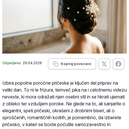
Objavljeno:
29.04.2026
Kopiraj povezavo
Izbira popolne poročne pričeske je ključen del priprav na
veliki dan. To ni le frizura, temveč pika na i celotnemu videzu
neveste, ki mora odražati njen osebni stil in se hkrati ujemati
z obleko ter vzdušjem poroke. Ne glede na to, ali sanjarite o
elegantni, speti pričeski, okrašeni z drobnimi biseri, ali o
sproščenih, romantičnih kodrih, je pomembno, da izberete
pričesko, v kateri se boste počutile samozavestno in