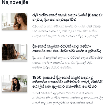
Najnovejše
රැලි සහිත කෙස් කළඹ සඳහා බංග්ස් (Bangs):
හැඩය, දිග සහ හැඩගැන්වීම
රැලි සහිත කොණ්ඩයට බංග්ස් විලාසිතාවක් එකතු
කර ගන්නා ආකාරය, එහි හැඩය සහ නිවසේදීම
පහසුවෙන් හැඩගන්වන ආකාරය පිළිබඳ උපදෙස්.
දිගු කෙස් කළඹක රළුවක් සාදා ගන්නා
ආකාරය සහ එය රඳවා තබා ගන්නා ක්‍රමවේද
දිගු කෙස් කළඹක් අලංකාර රළුවක් ලෙස නිවසේදීම
සකසා ගන්නා ආකාරය සහ එය දිගුකල් රඳවා
ගන්නා සරල පියවර මෙන්න.
1950 දශකයේ දිගු කෙස් කළඹ සඳහා වූ
සම්භාව්‍ය කොණ්ඩා මෝස්තර: කරල්, වික්ටරි
රෝල්ස් සහ අලංකාර කොණ්ඩා මෝස්තර
1950 දශකයේ අලංකාර සම්භාව්‍ය කොණ්ඩා
මෝස්තර නිවසේදීම සකසා ගන්නා ආකාරය සහ දිගු
කෙස් කළඹක සුන්දරත්වය රැකගන්නා රහස්