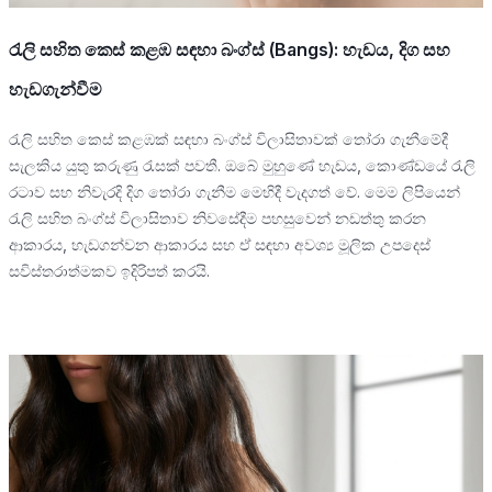
රැලි සහිත කෙස් කළඹ සඳහා බංග්ස් (Bangs): හැඩය, දිග සහ
හැඩගැන්වීම
රැලි සහිත කෙස් කළඹක් සඳහා බංග්ස් විලාසිතාවක් තෝරා ගැනීමේදී
සැලකිය යුතු කරුණු රැසක් පවතී. ඔබේ මුහුණේ හැඩය, කොණ්ඩයේ රැලි
රටාව සහ නිවැරදි දිග තෝරා ගැනීම මෙහිදී වැදගත් වේ. මෙම ලිපියෙන්
රැලි සහිත බංග්ස් විලාසිතාව නිවසේදීම පහසුවෙන් නඩත්තු කරන
ආකාරය, හැඩගන්වන ආකාරය සහ ඒ සඳහා අවශ්‍ය මූලික උපදෙස්
සවිස්තරාත්මකව ඉදිරිපත් කරයි.