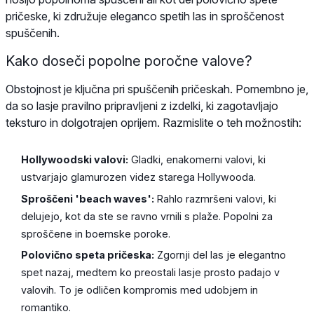
pričeske, ki združuje eleganco spetih las in sproščenost
spuščenih.
Kako doseči popolne poročne valove?
Obstojnost je ključna pri spuščenih pričeskah. Pomembno je,
da so lasje pravilno pripravljeni z izdelki, ki zagotavljajo
teksturo in dolgotrajen oprijem. Razmislite o teh možnostih:
Hollywoodski valovi:
Gladki, enakomerni valovi, ki
ustvarjajo glamurozen videz starega Hollywooda.
Sproščeni 'beach waves':
Rahlo razmršeni valovi, ki
delujejo, kot da ste se ravno vrnili s plaže. Popolni za
sproščene in boemske poroke.
Polovično speta pričeska:
Zgornji del las je elegantno
spet nazaj, medtem ko preostali lasje prosto padajo v
valovih. To je odličen kompromis med udobjem in
romantiko.