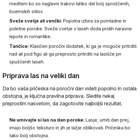
medtem ko so naglavni trakovi lahko del bolj sproščenih,
boemskih stilov.
Sveže cvetje ali venčki:
Popolna izbira za pomladne in
poletne poroke. Sveže cvetje v laseh doda pridih naravne
lepote in romantike.
Tančice:
Klasičen poročni dodatek, ki ga je mogoče pritrditi
nad ali pod figo ali ga preprosto pritrditi na lasišče pri
spuščenih laseh.
Priprava las na veliki dan
Da bo vaša pričeska na poročni dan videti popolno in ostala
obstojna, je ključna pravilna priprava. Sledite nekaj
preprostim nasvetom, da zagotovite najboljši rezultat.
Ne umivajte si las na dan poroke:
Lasje, umiti dan prej,
imajo boljšo teksturo in jih je lažje oblikovati. Pričeska bo
tako bolj obstojna.