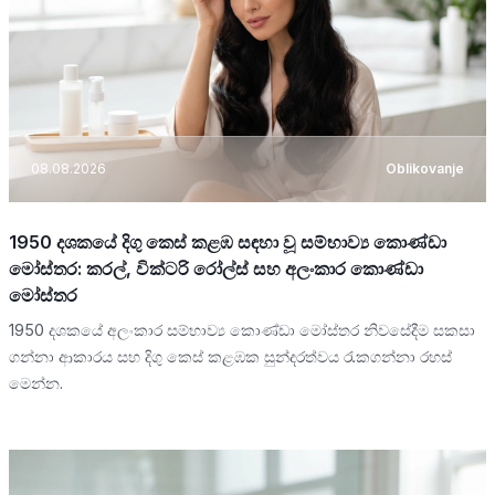
08.08.2026
Oblikovanje
1950 දශකයේ දිගු කෙස් කළඹ සඳහා වූ සම්භාව්‍ය කොණ්ඩා
මෝස්තර: කරල්, වික්ටරි රෝල්ස් සහ අලංකාර කොණ්ඩා
මෝස්තර
1950 දශකයේ අලංකාර සම්භාව්‍ය කොණ්ඩා මෝස්තර නිවසේදීම සකසා
ගන්නා ආකාරය සහ දිගු කෙස් කළඹක සුන්දරත්වය රැකගන්නා රහස්
මෙන්න.