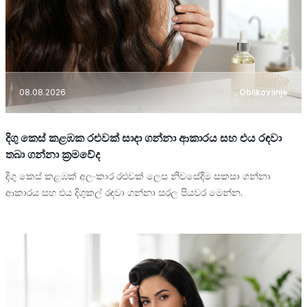
08.08.2026
Oblikovanje
දිගු කෙස් කළඹක රළුවක් සාදා ගන්නා ආකාරය සහ එය රඳවා
තබා ගන්නා ක්‍රමවේද
දිගු කෙස් කළඹක් අලංකාර රළුවක් ලෙස නිවසේදීම සකසා ගන්නා
ආකාරය සහ එය දිගුකල් රඳවා ගන්නා සරල පියවර මෙන්න.