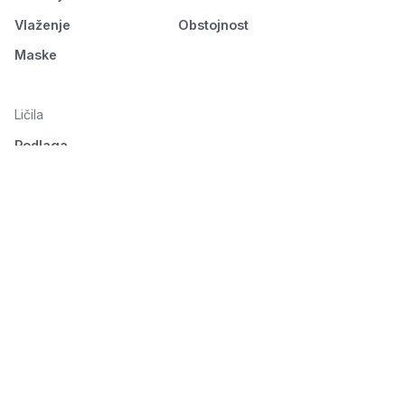
Vlaženje
Obstojnost
Maske
Ličila
Podlaga
Oči
Obrvi
Usta