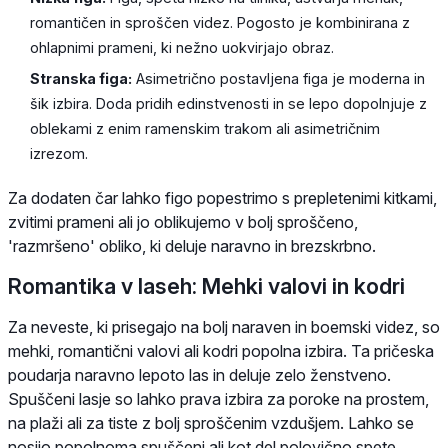
romantičen in sproščen videz. Pogosto je kombinirana z
ohlapnimi prameni, ki nežno uokvirjajo obraz.
Stranska figa:
Asimetrično postavljena figa je moderna in
šik izbira. Doda pridih edinstvenosti in se lepo dopolnjuje z
oblekami z enim ramenskim trakom ali asimetričnim
izrezom.
Za dodaten čar lahko figo popestrimo s prepletenimi kitkami,
zvitimi prameni ali jo oblikujemo v bolj sproščeno,
'razmršeno' obliko, ki deluje naravno in brezskrbno.
Romantika v laseh: Mehki valovi in kodri
Za neveste, ki prisegajo na bolj naraven in boemski videz, so
mehki, romantični valovi ali kodri popolna izbira. Ta pričeska
poudarja naravno lepoto las in deluje zelo ženstveno.
Spuščeni lasje so lahko prava izbira za poroke na prostem,
na plaži ali za tiste z bolj sproščenim vzdušjem. Lahko se
nosijo popolnoma spuščeni ali kot del polovično spete