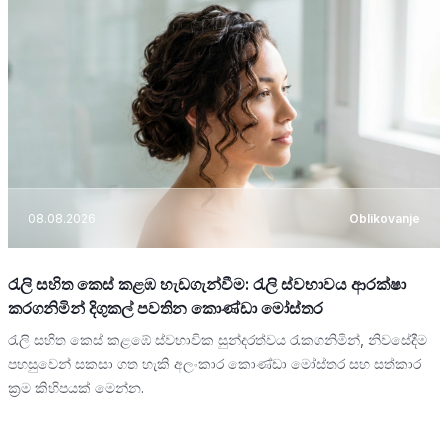
08.08.2026
Oblikovanje
රැලි සහිත කෙස් කළඹ හැඩගැන්වීම: රැලි ස්වභාවය ආරක්ෂා
කරගනිමින් දිගුකල් පවතින කොණ්ඩා මෝස්තර
රැලි සහිත කෙස් කළඹේ ස්වභාවික සුන්දරත්වය රැකගනිමින්, නිවසේදීම
පහසුවෙන් සකසා ගත හැකි අලංකාර කොණ්ඩා මෝස්තර සහ සත්කාර
ක්‍රම කිහිපයක් මෙන්න.