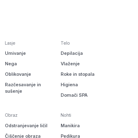
Lasje
Telo
Umivanje
Depilacija
Nega
Vlaženje
Oblikovanje
Roke in stopala
Razčesavanje in
Higiena
sušenje
Domači SPA
Obraz
Nohti
Odstranjevanje ličil
Manikira
Čiščenje obraza
Pedikura