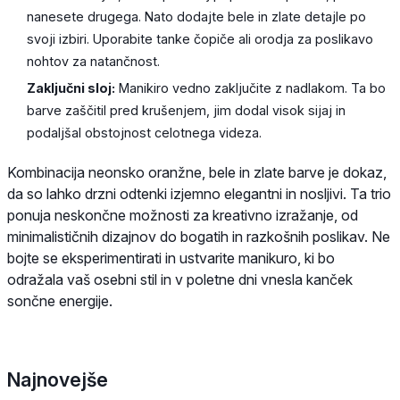
nanesete drugega. Nato dodajte bele in zlate detajle po
svoji izbiri. Uporabite tanke čopiče ali orodja za poslikavo
nohtov za natančnost.
Zaključni sloj:
Manikiro vedno zaključite z nadlakom. Ta bo
barve zaščitil pred krušenjem, jim dodal visok sijaj in
podaljšal obstojnost celotnega videza.
Kombinacija neonsko oranžne, bele in zlate barve je dokaz,
da so lahko drzni odtenki izjemno elegantni in nosljivi. Ta trio
ponuja neskončne možnosti za kreativno izražanje, od
minimalističnih dizajnov do bogatih in razkošnih poslikav. Ne
bojte se eksperimentirati in ustvarite manikuro, ki bo
odražala vaš osebni stil in v poletne dni vnesla kanček
sončne energije.
Najnovejše