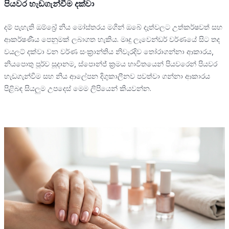
පියවර හැඩගැන්වීම දක්වා
දම් පැහැති ඔම්බ්‍රේ නිය මෝස්තරය මගින් ඔබේ දෑත්වලට උත්කර්ෂවත් සහ
ආකර්ෂණීය පෙනුමක් ලබාගත හැකිය. මෘදු ලැවෙන්ඩර් වර්ණයේ සිට තද
වයලට් දක්වා වන වර්ණ සංක්‍රාන්තිය නිවැරදිව තෝරාගන්නා ආකාරය,
නියපොතු පූර්ව සූදානම, ස්පොන්ජ් ක්‍රමය භාවිතයෙන් පියවරෙන් පියවර
හැඩගැන්වීම සහ නිය ආලේපන දිගුකාලීනව පවත්වා ගන්නා ආකාරය
පිළිබඳ සියලුම උපදෙස් මෙම ලිපියෙන් කියවන්න.