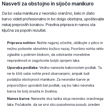
Nasveti za obstojno in sijočo manikuro
Da bo vaša manikura z neonsko oranžno, belo in zlato
barvo videti profesionalno in bo dolgo obstojna, upoštevajte
nekaj preprostih korakov. Pravilna priprava in nanos sta
ključna za popoln rezultat.
Priprava nohtov:
Nohte najprej očistite, oblikujte z pilico in
nežno potisnite obnohtno kožico nazaj. Površino nohta rahlo
zgladite s polirnim blokom, da odstranite morebitne
nepravilnosti in zagotovite boljši oprijem laka.
Uporaba podlaka:
Vedno nanesite kakovosten podlak. Ta
ne le ščiti vaše nohte pred obarvanjem, ampak tudi
podaljša obstojnost manikure. Za neonske barve je
priporočljivo uporabiti bel podlak, saj bo tako neonska
barva še bolj izrazita in živahna.
Nanos barve:
Nanesite dva tanka sloja neonsko oranžnega
laka. Počakajte, da se prvi sloj popolnoma posuši, preden