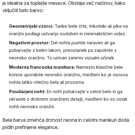
je idealna za toplejše mesece. Obstaja več načinov, kako
vključiti belo barvo:
Geometrijski vzorci:
Tanke bele črte, trikotniki ali pike na
oranžni podlagi ustvarijo sodoben in minimalističen videz.
Negativni prostor:
Del nohta pustite naraven ali ga
pobarvajte z belim lakom, preostanek pa zapolnite z
neonsko oranžno. To ustvari zanimiv vizualni učinek.
Moderna francoska manikura:
Namesto klasične bele
konice uporabite neonsko oranžno, medtem ko je osnova
nohta lahko mlečno bela ali prozorna.
Poudarjeni noht:
En noht pobarvajte v celoti belo in ga
okrasite z drobnimi oranžnimi detajli, medtem ko so ostali
nohti neonsko oranžni.
Bela barva zmehča drznost neona in celotni manikuri doda
pridih prefinjene elegance.