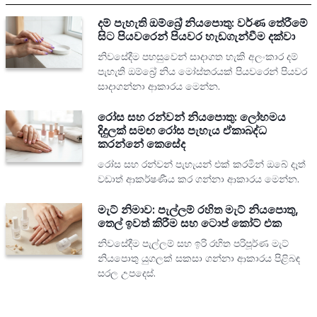
දම් පැහැති ඔම්බ්‍රේ නියපොතු: වර්ණ තේරීමේ
සිට පියවරෙන් පියවර හැඩගැන්වීම දක්වා
නිවසේදීම පහසුවෙන් සාදාගත හැකි අලංකාර දම්
පැහැති ඔම්බ්‍රේ නිය මෝස්තරයක් පියවරෙන් පියවර
සාදාගන්නා ආකාරය මෙන්න.
රෝස සහ රන්වන් නියපොතු: ලෝහමය
දිදුලක් සමඟ රෝස පැහැය ඒකාබද්ධ
කරන්නේ කෙසේද
රෝස සහ රන්වන් පැහැයන් එක් කරමින් ඔබේ දෑත්
වඩාත් ආකර්ෂණීය කර ගන්නා ආකාරය මෙන්න.
මැට් නිමාව: පැල්ලම් රහිත මැට් නියපොතු,
තෙල් ඉවත් කිරීම සහ ටොප් කෝට් එක
නිවසේදීම පැල්ලම් සහ ඉරි රහිත පරිපූර්ණ මැට්
නියපොතු යුගලක් සකසා ගන්නා ආකාරය පිළිබඳ
සරල උපදෙස්.