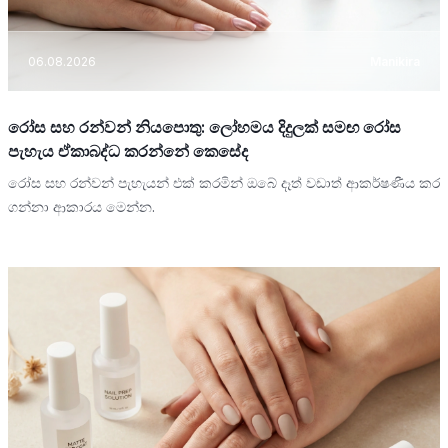
06.08.2026
Manikira
රෝස සහ රන්වන් නියපොතු: ලෝහමය දිදුලක් සමඟ රෝස
පැහැය ඒකාබද්ධ කරන්නේ කෙසේද
රෝස සහ රන්වන් පැහැයන් එක් කරමින් ඔබේ දෑත් වඩාත් ආකර්ෂණීය කර
ගන්නා ආකාරය මෙන්න.