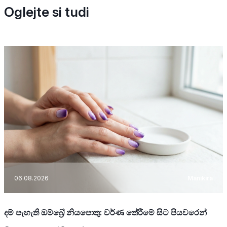
Oglejte si tudi
06.08.2026
Manikira
දම් පැහැති ඔම්බ්‍රේ නියපොතු: වර්ණ තේරීමේ සිට පියවරෙන්