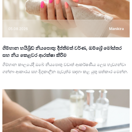
05.08.2026
Manikira
ගිම්හාන හයිබ්‍රිඩ් නියපොතු: දීප්තිමත් වර්ණ, ඔම්බ්‍රේ මෝස්තර
සහ නිය කෙළවර ආරක්ෂා කිරීම
ගිම්හාන කාලයේදී ඔබේ නියපොතු වඩාත් ආකර්ෂණීය ලෙස හැඩගන්වා
ගන්නා ආකාරය සහ දිගුකාලීන පැවැත්ම සඳහා කළ යුතු සත්කාර මෙන්න.