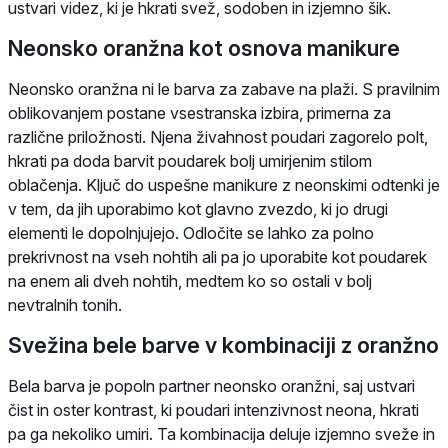
ustvari videz, ki je hkrati svež, sodoben in izjemno šik.
Neonsko oranžna kot osnova manikure
Neonsko oranžna ni le barva za zabave na plaži. S pravilnim
oblikovanjem postane vsestranska izbira, primerna za
različne priložnosti. Njena živahnost poudari zagorelo polt,
hkrati pa doda barvit poudarek bolj umirjenim stilom
oblačenja. Ključ do uspešne manikure z neonskimi odtenki je
v tem, da jih uporabimo kot glavno zvezdo, ki jo drugi
elementi le dopolnjujejo. Odločite se lahko za polno
prekrivnost na vseh nohtih ali pa jo uporabite kot poudarek
na enem ali dveh nohtih, medtem ko so ostali v bolj
nevtralnih tonih.
Svežina bele barve v kombinaciji z oranžno
Bela barva je popoln partner neonsko oranžni, saj ustvari
čist in oster kontrast, ki poudari intenzivnost neona, hkrati
pa ga nekoliko umiri. Ta kombinacija deluje izjemno sveže in