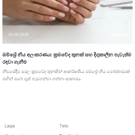
05.08.2026
Manikira
ඔම්බ්‍රේ නිය අලංකරණය: ක්‍රමවේද තුනක් සහ දිගුකාලීන පැවැත්ම
රඳවා ගැනීම
නිවසේදීම සරල ක්‍රමවේද තුනකින් ආකර්ෂණීය ඔම්බ්‍රේ නිය මෝස්තරයක්
මඟින් ඔබේ දෑත් හැඩගන්වා ගන්නා ආකාරය.
Lasje
Telo