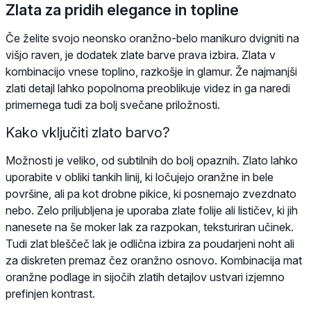
Zlata za pridih elegance in topline
Če želite svojo neonsko oranžno-belo manikuro dvigniti na
višjo raven, je dodatek zlate barve prava izbira. Zlata v
kombinacijo vnese toplino, razkošje in glamur. Že najmanjši
zlati detajl lahko popolnoma preoblikuje videz in ga naredi
primernega tudi za bolj svečane priložnosti.
Kako vključiti zlato barvo?
Možnosti je veliko, od subtilnih do bolj opaznih. Zlato lahko
uporabite v obliki tankih linij, ki ločujejo oranžne in bele
površine, ali pa kot drobne pikice, ki posnemajo zvezdnato
nebo. Zelo priljubljena je uporaba zlate folije ali lističev, ki jih
nanesete na še moker lak za razpokan, teksturiran učinek.
Tudi zlat bleščeč lak je odlična izbira za poudarjeni noht ali
za diskreten premaz čez oranžno osnovo. Kombinacija mat
oranžne podlage in sijočih zlatih detajlov ustvari izjemno
prefinjen kontrast.