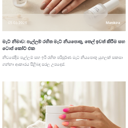
05.08.2026
Manikira
මැට් නිමාව: පැල්ලම් රහිත මැට් නියපොතු, තෙල් ඉවත් කිරීම සහ
ටොප් කෝට් එක
නිවසේදීම පැල්ලම් සහ ඉරි රහිත පරිපූර්ණ මැට් නියපොතු යුගලක් සකසා
ගන්නා ආකාරය පිළිබඳ සරල උපදෙස්.