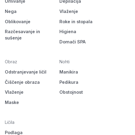
Umivanje
Depilacija
Nega
Vlaženje
Oblikovanje
Roke in stopala
Razčesavanje in
Higiena
sušenje
Domači SPA
Obraz
Nohti
Odstranjevanje ličil
Manikira
Čiščenje obraza
Pedikura
Vlaženje
Obstojnost
Maske
Ličila
Podlaga