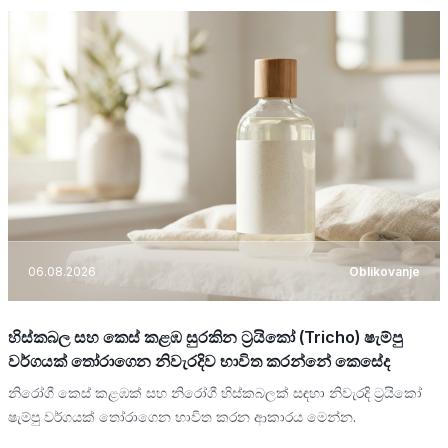
06.08.2026
Oblikovanje
හිස්කබල සහ කෙස් කළඹ සුරකින ට්‍රයිකෝ (Tricho) ෂැම්පු
වර්ගයක් තෝරාගෙන නිවැරදිව භාවිත කරන්නේ කෙසේද
නිරෝගී කෙස් කළඹක් සහ නිරෝගී හිස්කබලක් සඳහා නිවැරදි ට්‍රයිකෝ
ෂැම්පු වර්ගයක් තෝරාගෙන භාවිත කරන ආකාරය මෙන්න.