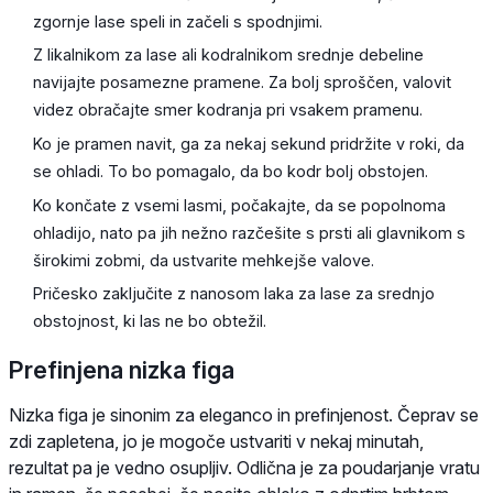
zgornje lase speli in začeli s spodnjimi.
Z likalnikom za lase ali kodralnikom srednje debeline
navijajte posamezne pramene. Za bolj sproščen, valovit
videz obračajte smer kodranja pri vsakem pramenu.
Ko je pramen navit, ga za nekaj sekund pridržite v roki, da
se ohladi. To bo pomagalo, da bo kodr bolj obstojen.
Ko končate z vsemi lasmi, počakajte, da se popolnoma
ohladijo, nato pa jih nežno razčešite s prsti ali glavnikom s
širokimi zobmi, da ustvarite mehkejše valove.
Pričesko zaključite z nanosom laka za lase za srednjo
obstojnost, ki las ne bo obtežil.
Prefinjena nizka figa
Nizka figa je sinonim za eleganco in prefinjenost. Čeprav se
zdi zapletena, jo je mogoče ustvariti v nekaj minutah,
rezultat pa je vedno osupljiv. Odlična je za poudarjanje vratu