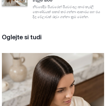
නිවසේදීම පියවරෙන් පියවර අලංකාර කැරලි
කොණ්ඩයක් සකස් කර ගන්නා ආකාරය සහ එය
දිගු වේලාවක් රඳවා ගන්නා ක්‍රම මෙන්න.
Oglejte si tudi