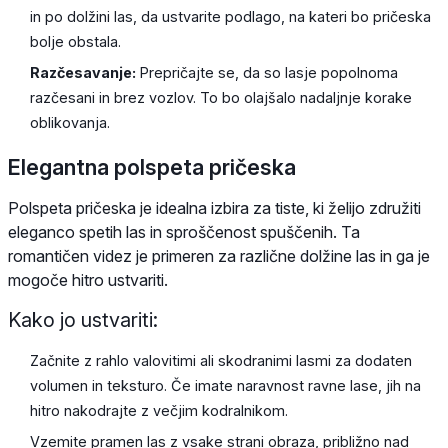
in po dolžini las, da ustvarite podlago, na kateri bo pričeska
bolje obstala.
Razčesavanje:
Prepričajte se, da so lasje popolnoma
razčesani in brez vozlov. To bo olajšalo nadaljnje korake
oblikovanja.
Elegantna polspeta pričeska
Polspeta pričeska je idealna izbira za tiste, ki želijo združiti
eleganco spetih las in sproščenost spuščenih. Ta
romantičen videz je primeren za različne dolžine las in ga je
mogoče hitro ustvariti.
Kako jo ustvariti:
Začnite z rahlo valovitimi ali skodranimi lasmi za dodaten
volumen in teksturo. Če imate naravnost ravne lase, jih na
hitro nakodrajte z večjim kodralnikom.
Vzemite pramen las z vsake strani obraza, približno nad