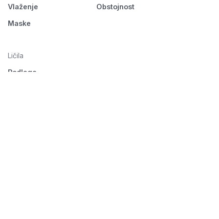
Vlaženje
Obstojnost
Maske
Ličila
Podlaga
Oči
Obrvi
Usta