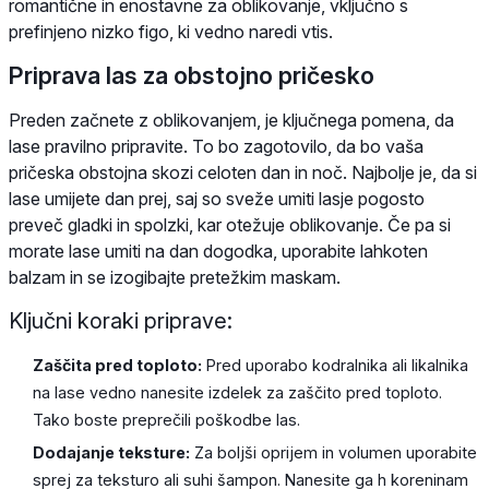
romantične in enostavne za oblikovanje, vključno s
prefinjeno nizko figo, ki vedno naredi vtis.
Priprava las za obstojno pričesko
Preden začnete z oblikovanjem, je ključnega pomena, da
lase pravilno pripravite. To bo zagotovilo, da bo vaša
pričeska obstojna skozi celoten dan in noč. Najbolje je, da si
lase umijete dan prej, saj so sveže umiti lasje pogosto
preveč gladki in spolzki, kar otežuje oblikovanje. Če pa si
morate lase umiti na dan dogodka, uporabite lahkoten
balzam in se izogibajte pretežkim maskam.
Ključni koraki priprave:
Zaščita pred toploto:
Pred uporabo kodralnika ali likalnika
na lase vedno nanesite izdelek za zaščito pred toploto.
Tako boste preprečili poškodbe las.
Dodajanje teksture:
Za boljši oprijem in volumen uporabite
sprej za teksturo ali suhi šampon. Nanesite ga h koreninam