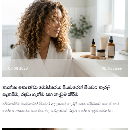
06.08.2026
Oblikovanje
කාන්තා කොණ්ඩා මෝස්තරය: පියවරෙන් පියවර කැරලි
සැකසීම, රඳවා ගැනීම සහ නැවුම් කිරීම
නිවසේදීම පියවරෙන් පියවර අලංකාර කැරලි කොණ්ඩයක් සකස් කර
ගන්නා ආකාරය සහ එය දිගු වේලාවක් රඳවා ගන්නා ක්‍රම මෙන්න.