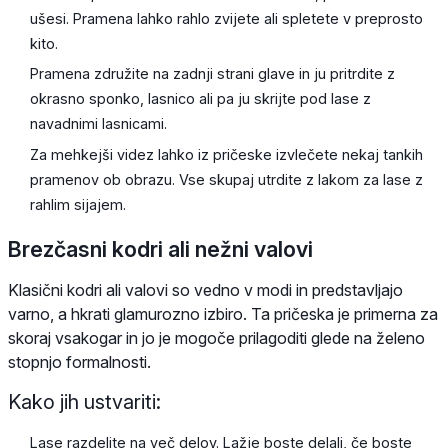
ušesi. Pramena lahko rahlo zvijete ali spletete v preprosto
kito.
Pramena združite na zadnji strani glave in ju pritrdite z
okrasno sponko, lasnico ali pa ju skrijte pod lase z
navadnimi lasnicami.
Za mehkejši videz lahko iz pričeske izvlečete nekaj tankih
pramenov ob obrazu. Vse skupaj utrdite z lakom za lase z
rahlim sijajem.
Brezčasni kodri ali nežni valovi
Klasični kodri ali valovi so vedno v modi in predstavljajo
varno, a hkrati glamurozno izbiro. Ta pričeska je primerna za
skoraj vsakogar in jo je mogoče prilagoditi glede na želeno
stopnjo formalnosti.
Kako jih ustvariti:
Lase razdelite na več delov. Lažje boste delali, če boste