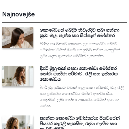
Najnovejše
කොණ්ඩයේ බෙදීම නිවැරදිව තබා ගන්නා
ක්‍රම: මැද, පැත්ත සහ සිග්සැග් මෝස්තර
පිරිසිදු හා මනාව සකසන ලද කොණ්ඩා බෙදීම්
මෝස්තර මගින් ඔබේ පෙනුමට නවීන පෙනුමක්
ලබා දෙන ආකාරය මෙයින් දැනගන්න.
දිගටි මුහුණක් සඳහා කොණ්ඩා මෝස්තර
තෝරා ගැනීම: පරිමාව, රැලි සහ ඉස්සරහ
කොණ්ඩය
දිගටි මුහුණකට වඩාත් ගැලපෙන පරිමාව, මෘදු රැලි
සහ ඉස්සරහ කොණ්ඩය මඟින් ආකර්ෂණීය
පෙනුමක් ලබා ගන්නා ආකාරය මෙයින් ඉගෙන
ගන්න.
කාන්තා කොණ්ඩා මෝස්තරය: පියවරෙන්
පියවර කැරලි සැකසීම, රඳවා ගැනීම සහ
නැවුම් කිරීම