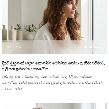
06.08.2026
Oblikovanje
දිගටි මුහුණක් සඳහා කොණ්ඩා මෝස්තර තෝරා ගැනීම: පරිමාව,
රැලි සහ ඉස්සරහ කොණ්ඩය
දිගටි මුහුණකට වඩාත් ගැලපෙන පරිමාව, මෘදු රැලි සහ ඉස්සරහ
කොණ්ඩය මඟින් ආකර්ෂණීය පෙනුමක් ලබා ගන්නා ආකාරය මෙයින්
ඉගෙන ගන්න.