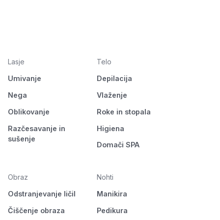
Lasje
Telo
Umivanje
Depilacija
Nega
Vlaženje
Oblikovanje
Roke in stopala
Razčesavanje in
Higiena
sušenje
Domači SPA
Obraz
Nohti
Odstranjevanje ličil
Manikira
Čiščenje obraza
Pedikura