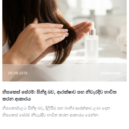
06.08.2026
Oblikovanje
හිසකෙස් සේරම්: සිනිඳු බව, ආරක්ෂාව සහ නිවැරදිව භාවිත
කරන ආකාරය
හිසකෙස්වලට සිනිඳු බව, දිලිසීම සහ බාහිර ආරක්ෂාව ලබා දෙන
හිසකෙස් සේරම් නිවැරදිව භාවිත කරන ආකාරය මෙන්න.