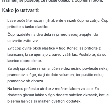
in ramen, še posebej, če nosite obleko z odprtim hrbtom.
Kako jo ustvariti:
Lase počešite nazaj in jih zberite v nizek čop na zatilju. Čop
pritrdite s tanko elastiko.
Čop razdelite na dva dela in ju med seboj zvijajte, da
ustvarite zvito vrv.
Zvit čop ovijte okoli elastike v figo. Konec las pritrdite z
lasnicami, ki se ujemajo z barvo vaših las. Poskrbite, da so
lasnice dobro skrite.
Za bolj sproščen in romantičen videz nežno povlecite nekaj
pramenov iz fige, da ji dodate volumen, ter pustite nekaj
pramenov ob obrazu.
Na koncu pričesko utrdite z močnim lakom za lase. Za
dodaten glamur lahko v figo dodate subtilen okrasek, kot je
biserna lasnica ali majhen cvetlični dodatek.