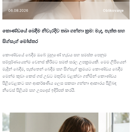
06.08.2026
Oblikovanje
කොණ්ඩයේ බෙදීම නිවැරදිව තබා ගන්නා ක්‍රම: මැද, පැත්ත සහ
සිග්සැග් මෝස්තර
කොණ්ඩයේ බෙදීම ඔබේ මුහුණේ හැඩය සහ සමස්ත පෙනුම
සම්පූර්ණයෙන්ම වෙනස් කිරීමට සමත් සරල උපක්‍රමයකි. මෙම ලිපියෙන්
මැදින් බෙදීම, පැත්තෙන් බෙදීම සහ සිග්සැග් ක්‍රමයට කොණ්ඩය බෙදීම
මෙන්ම කුඩා කෙස් ගස් උඩට මතුවීම වළක්වා ගනිමින් කොණ්ඩය
පිළිවෙළකට සහ ආකර්ෂණීය ලෙස සකසා ගන්නා ආකාරය පිළිබඳ
නිවෙස් පිළියම් සහ උපදෙස් ඉදිරිපත් කරයි.