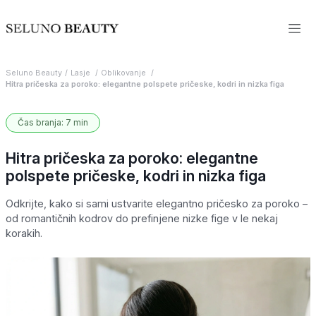
Seluno Beauty
Lasje
Oblikovanje
Hitra pričeska za poroko: elegantne polspete pričeske, kodri in nizka figa
Čas branja: 7 min
Hitra pričeska za poroko: elegantne
polspete pričeske, kodri in nizka figa
Odkrijte, kako si sami ustvarite elegantno pričesko za poroko –
od romantičnih kodrov do prefinjene nizke fige v le nekaj
korakih.