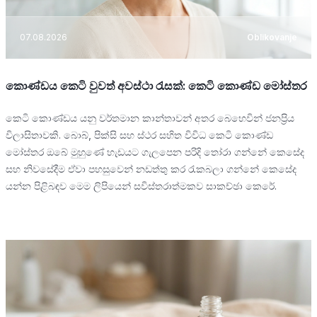
07.08.2026
Oblikovanje
කොණ්ඩය කෙටි වුවත් අවස්ථා රැසක්: කෙටි කොණ්ඩ මෝස්තර
කෙටි කොණ්ඩය යනු වර්තමාන කාන්තාවන් අතර බෙහෙවින් ජනප්‍රිය
විලාසිතාවකි. බොබ්, පික්සි සහ ස්ථර සහිත විවිධ කෙටි කොණ්ඩ
මෝස්තර ඔබේ මුහුණේ හැඩයට ගැලපෙන පරිදි තෝරා ගන්නේ කෙසේද
සහ නිවසේදීම ඒවා පහසුවෙන් නඩත්තු කර රැකබලා ගන්නේ කෙසේද
යන්න පිළිබඳව මෙම ලිපියෙන් සවිස්තරාත්මකව සාකච්ඡා කෙරේ.