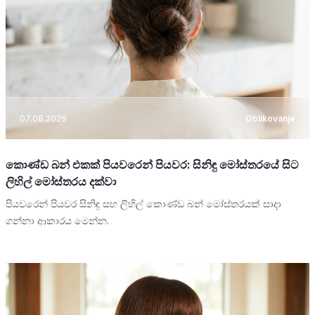
07.08.2026
Oblikovanje
කොණ්ඩ බන් එකක් පියවරෙන් පියවර: සිනිඳු මෝස්තරයේ සිට
ලිහිල් මෝස්තරය දක්වා
පියවරෙන් පියවර සිනිඳු සහ ලිහිල් කොණ්ඩ බන් මෝස්තරයක් සාදා
ගන්නා ආකාරය මෙන්න.