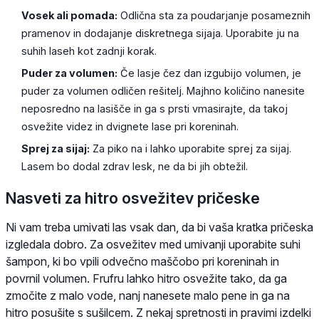
Vosek ali pomada:
Odlična sta za poudarjanje posameznih
pramenov in dodajanje diskretnega sijaja. Uporabite ju na
suhih laseh kot zadnji korak.
Puder za volumen:
Če lasje čez dan izgubijo volumen, je
puder za volumen odličen rešitelj. Majhno količino nanesite
neposredno na lasišče in ga s prsti vmasirajte, da takoj
osvežite videz in dvignete lase pri koreninah.
Sprej za sijaj:
Za piko na i lahko uporabite sprej za sijaj.
Lasem bo dodal zdrav lesk, ne da bi jih obtežil.
Nasveti za hitro osvežitev pričeske
Ni vam treba umivati las vsak dan, da bi vaša kratka pričeska
izgledala dobro. Za osvežitev med umivanji uporabite suhi
šampon, ki bo vpili odvečno maščobo pri koreninah in
povrnil volumen. Frufru lahko hitro osvežite tako, da ga
zmočite z malo vode, nanj nanesete malo pene in ga na
hitro posušite s sušilcem. Z nekaj spretnosti in pravimi izdelki