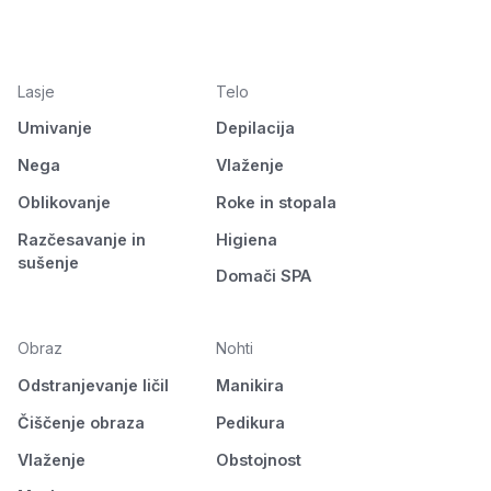
Lasje
Telo
Umivanje
Depilacija
Nega
Vlaženje
Oblikovanje
Roke in stopala
Razčesavanje in
Higiena
sušenje
Domači SPA
Obraz
Nohti
Odstranjevanje ličil
Manikira
Čiščenje obraza
Pedikura
Vlaženje
Obstojnost