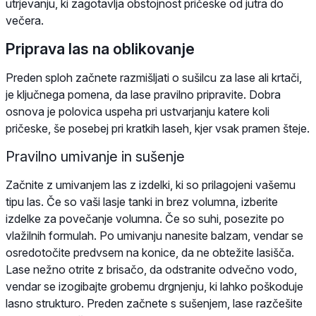
utrjevanju, ki zagotavlja obstojnost pričeske od jutra do
večera.
Priprava las na oblikovanje
Preden sploh začnete razmišljati o sušilcu za lase ali krtači,
je ključnega pomena, da lase pravilno pripravite. Dobra
osnova je polovica uspeha pri ustvarjanju katere koli
pričeske, še posebej pri kratkih laseh, kjer vsak pramen šteje.
Pravilno umivanje in sušenje
Začnite z umivanjem las z izdelki, ki so prilagojeni vašemu
tipu las. Če so vaši lasje tanki in brez volumna, izberite
izdelke za povečanje volumna. Če so suhi, posezite po
vlažilnih formulah. Po umivanju nanesite balzam, vendar se
osredotočite predvsem na konice, da ne obtežite lasišča.
Lase nežno otrite z brisačo, da odstranite odvečno vodo,
vendar se izogibajte grobemu drgnjenju, ki lahko poškoduje
lasno strukturo. Preden začnete s sušenjem, lase razčešite