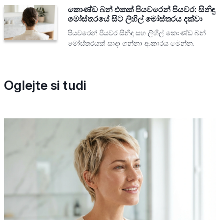
කොණ්ඩ බන් එකක් පියවරෙන් පියවර: සිනිඳු
මෝස්තරයේ සිට ලිහිල් මෝස්තරය දක්වා
පියවරෙන් පියවර සිනිඳු සහ ලිහිල් කොණ්ඩ බන්
මෝස්තරයක් සාදා ගන්නා ආකාරය මෙන්න.
Oglejte si tudi