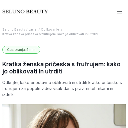
Seluno Beauty
Lasje
Oblikovanje
Kratka ženska pričeska s frufrujem: kako jo oblikovati in utrditi
Čas branja: 5 min
Kratka ženska pričeska s frufrujem: kako
jo oblikovati in utrditi
Odkrijte, kako enostavno oblikovati in utrditi kratko pričesko s
frufrujem za popoln videz vsak dan s pravimi tehnikami in
izdelki.