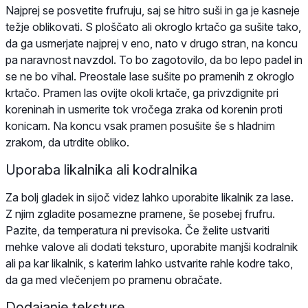
Najprej se posvetite frufruju, saj se hitro suši in ga je kasneje
težje oblikovati. S ploščato ali okroglo krtačo ga sušite tako,
da ga usmerjate najprej v eno, nato v drugo stran, na koncu
pa naravnost navzdol. To bo zagotovilo, da bo lepo padel in
se ne bo vihal. Preostale lase sušite po pramenih z okroglo
krtačo. Pramen las ovijte okoli krtače, ga privzdignite pri
koreninah in usmerite tok vročega zraka od korenin proti
konicam. Na koncu vsak pramen posušite še s hladnim
zrakom, da utrdite obliko.
Uporaba likalnika ali kodralnika
Za bolj gladek in sijoč videz lahko uporabite likalnik za lase.
Z njim zgladite posamezne pramene, še posebej frufru.
Pazite, da temperatura ni previsoka. Če želite ustvariti
mehke valove ali dodati teksturo, uporabite manjši kodralnik
ali pa kar likalnik, s katerim lahko ustvarite rahle kodre tako,
da ga med vlečenjem po pramenu obračate.
Dodajanje teksture