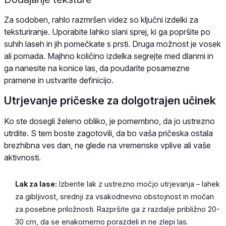
Za sodoben, rahlo razmršen videz so ključni izdelki za
teksturiranje. Uporabite lahko slani sprej, ki ga popršite po
suhih laseh in jih pomečkate s prsti. Druga možnost je vosek
ali pomada. Majhno količino izdelka segrejte med dlanmi in
ga nanesite na konice las, da poudarite posamezne
pramene in ustvarite definicijo.
Utrjevanje pričeske za dolgotrajen učinek
Ko ste dosegli želeno obliko, je pomembno, da jo ustrezno
utrdite. S tem boste zagotovili, da bo vaša pričeska ostala
brezhibna ves dan, ne glede na vremenske vplive ali vaše
aktivnosti.
Lak za lase:
Izberite lak z ustrezno močjo utrjevanja – lahek
za gibljivost, srednji za vsakodnevno obstojnost in močan
za posebne priložnosti. Razpršite ga z razdalje približno 20-
30 cm, da se enakomerno porazdeli in ne zlepi las.