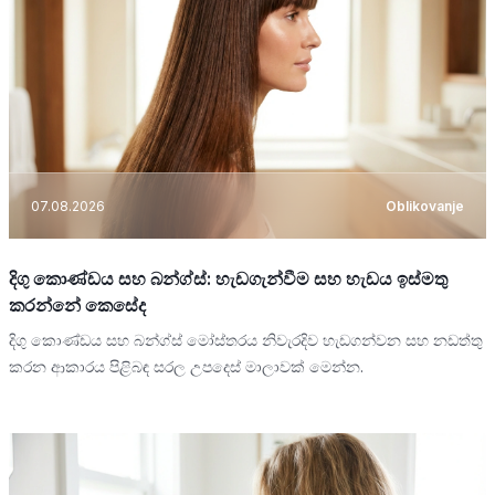
07.08.2026
Oblikovanje
දිගු කොණ්ඩය සහ බන්ග්ස්: හැඩගැන්වීම සහ හැඩය ඉස්මතු
කරන්නේ කෙසේද
දිගු කොණ්ඩය සහ බන්ග්ස් මෝස්තරය නිවැරදිව හැඩගන්වන සහ නඩත්තු
කරන ආකාරය පිළිබඳ සරල උපදෙස් මාලාවක් මෙන්න.