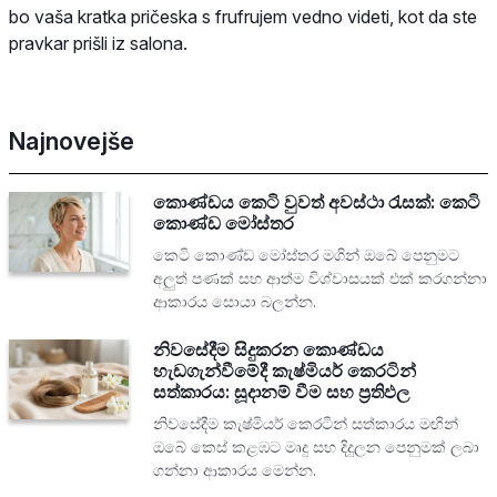
bo vaša kratka pričeska s frufrujem vedno videti, kot da ste
pravkar prišli iz salona.
Najnovejše
කොණ්ඩය කෙටි වුවත් අවස්ථා රැසක්: කෙටි
කොණ්ඩ මෝස්තර
කෙටි කොණ්ඩ මෝස්තර මගින් ඔබේ පෙනුමට
අලුත් පණක් සහ ආත්ම විශ්වාසයක් එක් කරගන්නා
ආකාරය සොයා බලන්න.
නිවසේදීම සිදුකරන කොණ්ඩය
හැඩගැන්වීමේදී කැෂ්මියර් කෙරටින්
සත්කාරය: සූදානම් වීම සහ ප්‍රතිඵල
නිවසේදීම කැෂ්මියර් කෙරටින් සත්කාරය මඟින්
ඔබේ කෙස් කළඹට මෘදු සහ දිදුලන පෙනුමක් ලබා
ගන්නා ආකාරය මෙන්න.