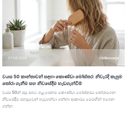
07.08.2026
Oblikovanje
වයස 50 කාන්තාවන් සඳහා කොණ්ඩා මෝස්තර: නිවැරදි කැපුම
තෝරා ගැනීම සහ නිවසේදීම හැඩගැන්වීම්
වයස 50න් පසු ඔබට ගැළපෙනම කොණ්ඩා මෝස්තරය තෝරාගෙන
නිවසේදීම පහසුවෙන් හැඩගන්වා ගන්නා ආකාරය මෙමඟින් ඉගෙන
ගන්න.