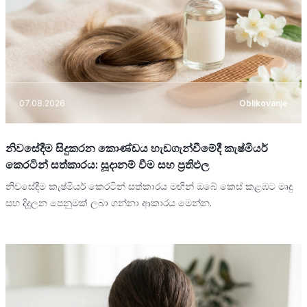
07.08.2026
Oblikovanje
නිවසේදීම සිදුකරන කොණ්ඩය හැඩගැන්වීමේදී කැෂ්මියර්
කෙරටින් සත්කාරය: සූදානම් වීම සහ ප්‍රතිඵල
නිවසේදීම කැෂ්මියර් කෙරටින් සත්කාරය මඟින් ඔබේ කෙස් කළඹට මෘදු
සහ දිදුලන පෙනුමක් ලබා ගන්නා ආකාරය මෙන්න.