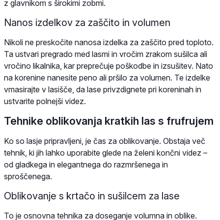
z glavnikom s širokimi zobmi.
Nanos izdelkov za zaščito in volumen
Nikoli ne preskočite nanosa izdelka za zaščito pred toploto.
Ta ustvari pregrado med lasmi in vročim zrakom sušilca ali
vročino likalnika, kar preprečuje poškodbe in izsušitev. Nato
na korenine nanesite peno ali pršilo za volumen. Te izdelke
vmasirajte v lasišče, da lase privzdignete pri koreninah in
ustvarite polnejši videz.
Tehnike oblikovanja kratkih las s frufrujem
Ko so lasje pripravljeni, je čas za oblikovanje. Obstaja več
tehnik, ki jih lahko uporabite glede na želeni končni videz –
od gladkega in elegantnega do razmršenega in
sproščenega.
Oblikovanje s krtačo in sušilcem za lase
To je osnovna tehnika za doseganje volumna in oblike.