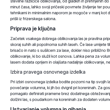
številne različice oblikovanja, od gladkih in prefinjenih do
minut časa, lahko svoji pričeski povrnete življenje ter po
tehnikami in minimalnim naporom je mogoče v manj kot de
prišli iz frizerskega salona.
Priprava je ključna
Začetek vsakega dobrega oblikovanja las je pravilna pripr
skoraj suhih ali popolnoma suhih laseh. Če lase umijete ti
brisačo in nato s sušilcem za lase, dokler niso približno 
oblikovanje, ki bo služil kot osnova. Lahka pena za volumen 
lasem dodata oprijem in olajšata nadaljnje oblikovanje, ne 
Izbira pravega osnovnega izdelka
Pri izbiri osnovnega izdelka bodite pozorni na tip svojih l
povečanje volumna, ki jih bo dvignil pri koreninah. Za gost
pomagalo definirati pramene brez dodatnega obteževanj
dolžini las, s poudarkom na koreninah za dodaten volum
Ustvarjanje volumna in gibanja