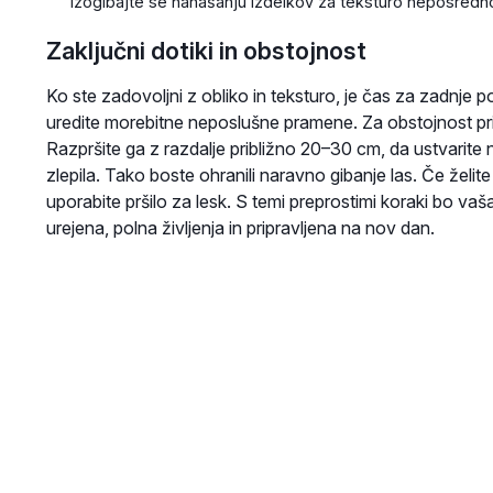
Izogibajte se nanašanju izdelkov za teksturo neposredno
Zaključni dotiki in obstojnost
Ko ste zadovoljni z obliko in teksturo, je čas za zadnje po
uredite morebitne neposlušne pramene. Za obstojnost pri
Razpršite ga z razdalje približno 20–30 cm, da ustvarite n
zlepila. Tako boste ohranili naravno gibanje las. Če želit
uporabite pršilo za lesk. S temi preprostimi koraki bo vaš
urejena, polna življenja in pripravljena na nov dan.