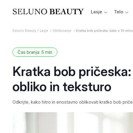
Lasje
Telo
Seluno Beauty
Lasje
Oblikovanje
Kratka bob pričeska: kako v 10 minu
Čas branja: 5 min
Kratka bob pričeska:
obliko in teksturo
Odkrijte, kako hitro in enostavno oblikovati kratko bob prič