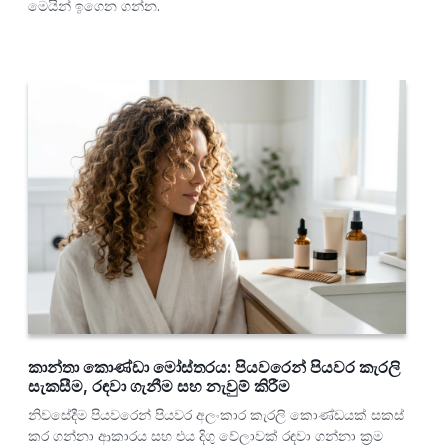
මෙයින් ඉගෙන ගන්න.
කාන්තා කොණ්ඩා මෝස්තරය: පියවරෙන් පියවර කැරලි
සැකසීම, රඳවා ගැනීම සහ නැවුම් කිරීම
නිවසේදීම පියවරෙන් පියවර අලංකාර කැරලි කොණ්ඩයක් සකස්
කර ගන්නා ආකාරය සහ එය දිගු වේලාවක් රඳවා ගන්නා ක්‍රම