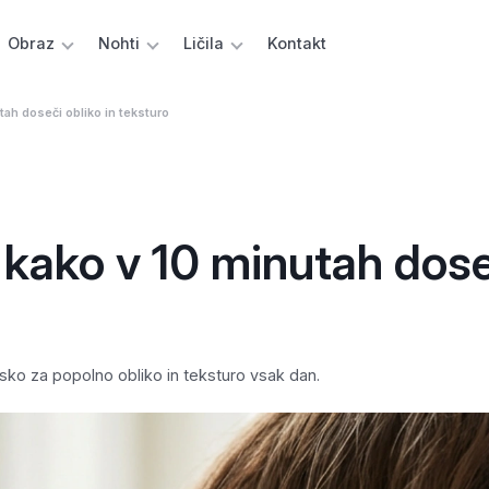
Obraz
Nohti
Ličila
Kontakt
tah doseči obliko in teksturo
 kako v 10 minutah dos
esko za popolno obliko in teksturo vsak dan.