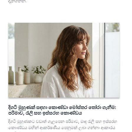
දැනගන්න.
දිගටි මුහුණක් සඳහා කොණ්ඩා මෝස්තර තෝරා ගැනීම:
පරිමාව, රැලි සහ ඉස්සරහ කොණ්ඩය
දිගටි මුහුණකට වඩාත් ගැලපෙන පරිමාව, මෘදු රැලි සහ ඉස්සරහ
කොණ්ඩය මඟින් ආකර්ෂණීය පෙනුමක් ලබා ගන්නා ආකාරය