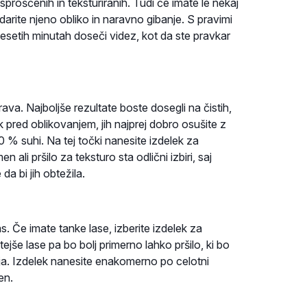
 sproščenih in teksturiranih. Tudi če imate le nekaj
udarite njeno obliko in naravno gibanje. S pravimi
setih minutah doseči videz, kot da ste pravkar
ava. Najboljše rezultate boste dosegli na čistih,
k pred oblikovanjem, jih najprej dobro osušite z
80 % suhi. Na tej točki nanesite izdelek za
ali pršilo za teksturo sta odlični izbiri, saj
da bi jih obtežila.
as. Če imate tanke lase, izberite izdelek za
ejše lase pa bo bolj primerno lahko pršilo, ki bo
a. Izdelek nanesite enakomerno po celotni
en.