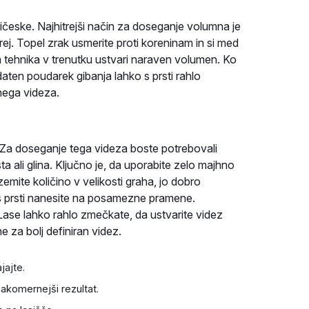
česke. Najhitrejši način za doseganje volumna je
ej. Topel zrak usmerite proti koreninam in si med
Ta tehnika v trenutku ustvari naraven volumen. Ko
odaten poudarek gibanja lahko s prsti rahlo
nega videza.
 Za doseganje tega videza boste potrebovali
ta ali glina. Ključno je, da uporabite zelo majhno
zemite količino v velikosti graha, jo dobro
 s prsti nanesite na posamezne pramene.
Lase lahko rahlo zmečkate, da ustvarite videz
 za bolj definiran videz.
jajte.
komernejši rezultat.