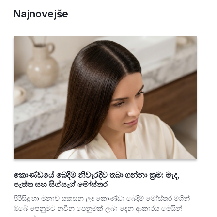
Najnovejše
කොණ්ඩයේ බෙදීම නිවැරදිව තබා ගන්නා ක්‍රම: මැද,
පැත්ත සහ සිග්සැග් මෝස්තර
පිරිසිදු හා මනාව සකසන ලද කොණ්ඩා බෙදීම් මෝස්තර මගින්
ඔබේ පෙනුමට නවීන පෙනුමක් ලබා දෙන ආකාරය මෙයින්