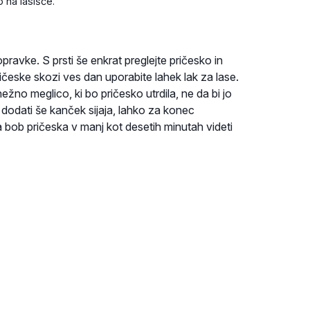
 na lasišče.
pravke. S prsti še enkrat preglejte pričesko in
česke skozi ves dan uporabite lahek lak za lase.
ežno meglico, ki bo pričesko utrdila, ne da bi jo
e dodati še kanček sijaja, lahko za konec
a bob pričeska v manj kot desetih minutah videti