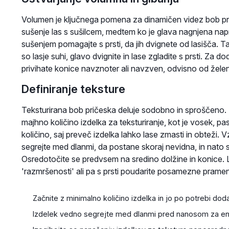
Volumen je ključnega pomena za dinamičen videz bob pri
sušenje las s sušilcem, medtem ko je glava nagnjena napr
sušenjem pomagajte s prsti, da jih dvignete od lasišča. 
so lasje suhi, glavo dvignite in lase zgladite s prsti. Za d
privihate konice navznoter ali navzven, odvisno od žele
Definiranje teksture
Teksturirana bob pričeska deluje sodobno in sproščeno.
majhno količino izdelka za teksturiranje, kot je vosek, pas
količino, saj preveč izdelka lahko lase zmasti in obteži. V
segrejte med dlanmi, da postane skoraj nevidna, in nato
Osredotočite se predvsem na sredino dolžine in konice. 
'razmršenosti' ali pa s prsti poudarite posamezne pramene
Začnite z minimalno količino izdelka in jo po potrebi doda
Izdelek vedno segrejte med dlanmi pred nanosom za ena