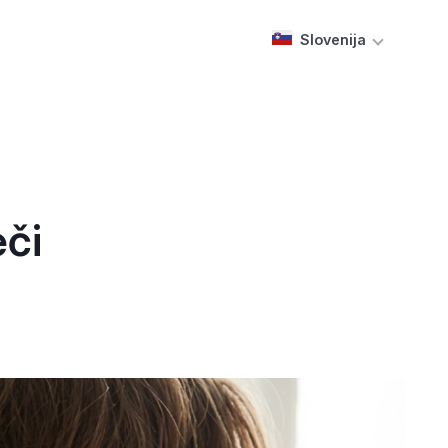
Slovenija
eči