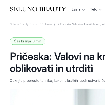
Lasje
Telo
Seluno Beauty
Lasje
Oblikovanje
Pričeska: Valovi na kratkih laseh, kak
Čas branja: 6 min
Pričeska: Valovi na kr
oblikovati in utrditi
Odkrijte preproste tehnike, kako na kratkih laseh ustvariti 