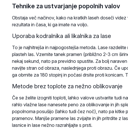
Tehnike za ustvarjanje popolnih valov
Obstaja več načinov, kako na kratkih laseh doseči videz 
rezultata in časa, ki ga imate na voljo.
Uporaba kodralnika ali likalnika za lase
To je najhitrejša in najpogostejša metoda. Lase razdelite
plasteh las. Vzemite tanek pramen (približno 2-3 cm širine
nekaj sekund, nato pa previdno spustite. Za bolj naraven
navijte stran od obraza, naslednjega proti obrazu. Če upora
ga obrnite za 180 stopinj in počasi drsite proti konicam. 
Metode brez toplote za nežno oblikovanje
Če se želite izogniti toploti, lahko valove ustvarite tudi
rahlo vlažne lase nanesete peno za oblikovanje in jih splet
popolnoma posušijo (lahko tudi čez noč), nato pa kitke p
pramenov. Manjše pramene las zvijajte in jih pritrdite z la
lasnice in lase nežno razrahljajte s prsti.