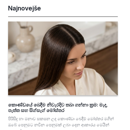
Najnovejše
කොණ්ඩයේ බෙදීම නිවැරදිව තබා ගන්නා ක්‍රම: මැද,
පැත්ත සහ සිග්සැග් මෝස්තර
පිරිසිදු හා මනාව සකසන ලද කොණ්ඩා බෙදීම් මෝස්තර මගින්
ඔබේ පෙනුමට නවීන පෙනුමක් ලබා දෙන ආකාරය මෙයින්