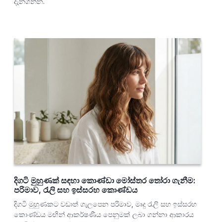
දැනගන්න.
දිගටි මුහුණක් සඳහා කොණ්ඩා මෝස්තර තෝරා ගැනීම:
පරිමාව, රැලි සහ ඉස්සරහ කොණ්ඩය
දිගටි මුහුණකට වඩාත් ගැලපෙන පරිමාව, මෘදු රැලි සහ ඉස්සරහ
කොණ්ඩය මඟින් ආකර්ෂණීය පෙනුමක් ලබා ගන්නා ආකාරය