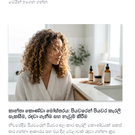
මෙයින් ඉගෙන ගන්න.
කාන්තා කොණ්ඩා මෝස්තරය: පියවරෙන් පියවර කැරලි
සැකසීම, රඳවා ගැනීම සහ නැවුම් කිරීම
නිවසේදීම පියවරෙන් පියවර අලංකාර කැරලි කොණ්ඩයක් සකස්
කර ගන්නා ආකාරය සහ එය දිගු වේලාවක් රඳවා ගන්නා ක්‍රම