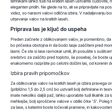
tehnikami lahko tudi na kratkih laseh ustvarite čudovite,
eleganten pridih. Ne glede na to, ali se pripravljate na pos
videz, so naravni valovi odlična izbira. V nadaljevanju bo
utrjevanje valov na kratkih laseh.
Priprava las je ključ do uspeha
Preden začnete z oblikovanjem valov, je pomembno, da la
bo pričeska obstojna in da bodo lasje zaščiteni pred more
lasmi. Če ste si lase ravnokar umili, jih posušite s sušilc
sredstvo za zaščito pred toploto, še posebej, če boste upor
enakomerno razpršite po celotni dolžini las, od korenin d
Izbira pravih pripomočkov
Za oblikovanje valov na kratkih laseh je izbira pravega 
(približno 1,5 do 2,5 cm) bo ustvaril bolj definirane in tes
imate nekoliko daljši paž, lahko uporabite tudi likalnik za 
mehkejše, bolj sproščene valove v obliki črke 'S'. Poleg t
za lase, s katerimi boste ločevali pramene, in kakovoste