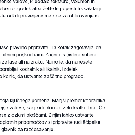
 mehke valove, ki dodajo teksturo, volumen in
eben dogodek ali si želite le popestriti vsakdanji
ste odkrili preverjene metode za oblikovanje in
se pravilno pripravite. Ta korak zagotavlja, da
bitnimi poškodbami. Začnite s čistimi, suhimi
em za lase ali na zraku. Nujno je, da nanesete
abljali kodralnik ali likalnik. Izdelek
o konic, da ustvarite zaščitno pregrado.
orodja ključnega pomena. Manjši premer kodralnika
nejše valove, kar je idealno za zelo kratke lase. Če
lase z ozkimi ploščami. Z njim lahko ustvarite
oplotnih pripomočkov si pripravite tudi ščipalke
n glavnik za razčesavanje.