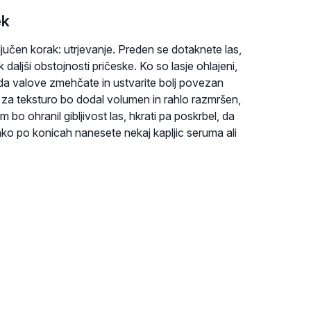
ek
ljučen korak: utrjevanje. Preden se dotaknete las,
aljši obstojnosti pričeske. Ko so lasje ohlajeni,
, da valove zmehčate in ustvarite bolj povezan
j za teksturo bo dodal volumen in rahlo razmršen,
 bo ohranil gibljivost las, hkrati pa poskrbel, da
hko po konicah nanesete nekaj kapljic seruma ali