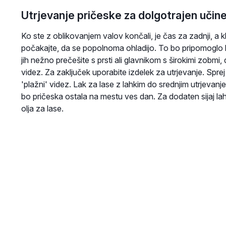
Utrjevanje pričeske za dolgotrajen učin
Ko ste z oblikovanjem valov končali, je čas za zadnji, a k
počakajte, da se popolnoma ohladijo. To bo pripomoglo k d
jih nežno prečešite s prsti ali glavnikom s širokimi zobmi
videz. Za zaključek uporabite izdelek za utrjevanje. Spre
'plažni' videz. Lak za lase z lahkim do srednjim utrjevanjem
bo pričeska ostala na mestu ves dan. Za dodaten sijaj la
olja za lase.