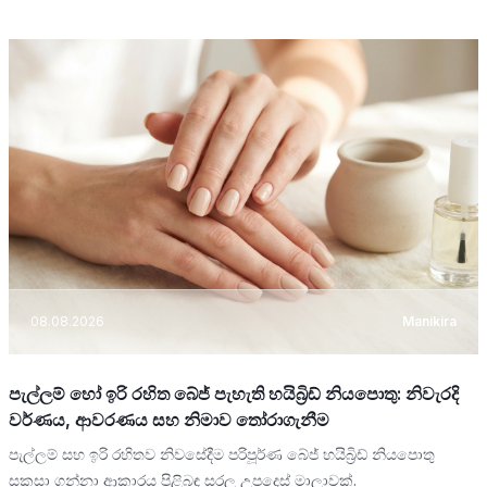
08.08.2026
Manikira
පැල්ලම් හෝ ඉරි රහිත බේජ් පැහැති හයිබ්‍රිඩ් නියපොතු: නිවැරදි
වර්ණය, ආවරණය සහ නිමාව තෝරාගැනීම
පැල්ලම් සහ ඉරි රහිතව නිවසේදීම පරිපූර්ණ බේජ් හයිබ්‍රිඩ් නියපොතු
සකසා ගන්නා ආකාරය පිළිබඳ සරල උපදෙස් මාලාවක්.