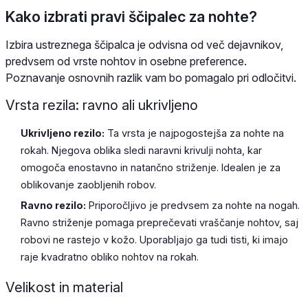
Kako izbrati pravi ščipalec za nohte?
Izbira ustreznega ščipalca je odvisna od več dejavnikov,
predvsem od vrste nohtov in osebne preference.
Poznavanje osnovnih razlik vam bo pomagalo pri odločitvi.
Vrsta rezila: ravno ali ukrivljeno
Ukrivljeno rezilo:
Ta vrsta je najpogostejša za nohte na
rokah. Njegova oblika sledi naravni krivulji nohta, kar
omogoča enostavno in natančno striženje. Idealen je za
oblikovanje zaobljenih robov.
Ravno rezilo:
Priporočljivo je predvsem za nohte na nogah.
Ravno striženje pomaga preprečevati vraščanje nohtov, saj
robovi ne rastejo v kožo. Uporabljajo ga tudi tisti, ki imajo
raje kvadratno obliko nohtov na rokah.
Velikost in material