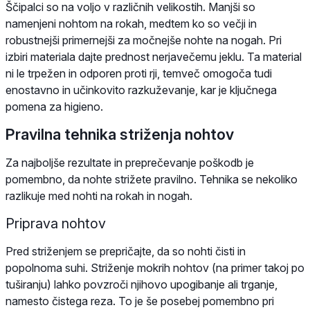
Ščipalci so na voljo v različnih velikostih. Manjši so
namenjeni nohtom na rokah, medtem ko so večji in
robustnejši primernejši za močnejše nohte na nogah. Pri
izbiri materiala dajte prednost nerjavečemu jeklu. Ta material
ni le trpežen in odporen proti rji, temveč omogoča tudi
enostavno in učinkovito razkuževanje, kar je ključnega
pomena za higieno.
Pravilna tehnika striženja nohtov
Za najboljše rezultate in preprečevanje poškodb je
pomembno, da nohte strižete pravilno. Tehnika se nekoliko
razlikuje med nohti na rokah in nogah.
Priprava nohtov
Pred striženjem se prepričajte, da so nohti čisti in
popolnoma suhi. Striženje mokrih nohtov (na primer takoj po
tuširanju) lahko povzroči njihovo upogibanje ali trganje,
namesto čistega reza. To je še posebej pomembno pri