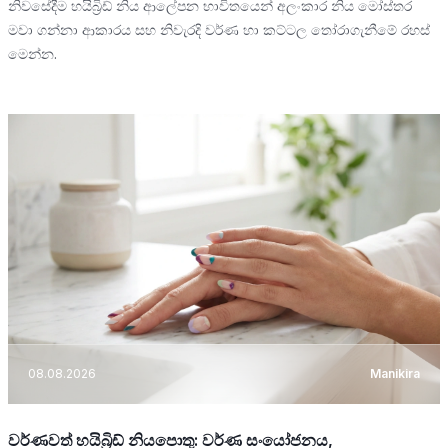
නිවසේදීම හයිබ්‍රිඩ් නිය ආලේපන භාවිතයෙන් අලංකාර නිය මෝස්තර
මවා ගන්නා ආකාරය සහ නිවැරදි වර්ණ හා කට්ටල තෝරාගැනීමේ රහස්
මෙන්න.
08.08.2026
Manikira
වර්ණවත් හයිබ්‍රිඩ් නියපොතු: වර්ණ සංයෝජනය,