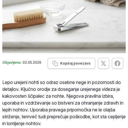
Objavljeno:
02.05.2026
Kopiraj povezavo
Lepo urejeni nohti so odraz osebne nege in pozornosti do
detajlov. Ključno orodje za doseganje urejenega videza je
kakovosten ščipalec za nohte. Njegova pravilna izbira,
uporaba in vzdrževanje so bistveni za ohranjanje zdravih in
lepih nohtov. Uporaba pravega pripomočka ne le olajša
striženje, temveč tudi preprečuje poškodbe, kot sta cepljenje
in lomljenje nohtov.