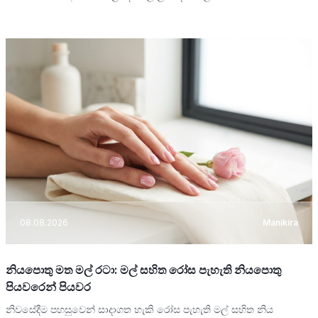
08.08.2026
Manikira
නියපොතු මත මල් රටා: මල් සහිත රෝස පැහැති නියපොතු
පියවරෙන් පියවර
නිවසේදීම පහසුවෙන් සාදාගත හැකි රෝස පැහැති මල් සහිත නිය