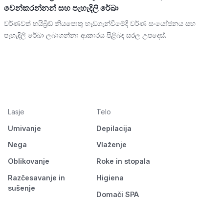
වෙන්කරන්නන් සහ පැහැදිලි රේඛා
වර්ණවත් හයිබ්‍රිඩ් නියපොතු හැඩගැන්වීමේදී වර්ණ සංයෝජනය සහ
පැහැදිලි රේඛා ලබාගන්නා ආකාරය පිළිබඳ සරල උපදෙස්.
Lasje
Telo
Umivanje
Depilacija
Nega
Vlaženje
Oblikovanje
Roke in stopala
Razčesavanje in
Higiena
sušenje
Domači SPA