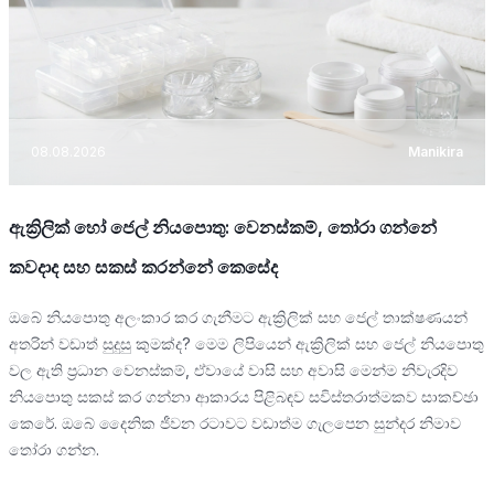
08.08.2026
Manikira
ඇක්‍රිලික් හෝ ජෙල් නියපොතු: වෙනස්කම්, තෝරා ගන්නේ
කවදාද සහ සකස් කරන්නේ කෙසේද
ඔබේ නියපොතු අලංකාර කර ගැනීමට ඇක්‍රිලික් සහ ජෙල් තාක්ෂණයන්
අතරින් වඩාත් සුදුසු කුමක්ද? මෙම ලිපියෙන් ඇක්‍රිලික් සහ ජෙල් නියපොතු
වල ඇති ප්‍රධාන වෙනස්කම්, ඒවායේ වාසි සහ අවාසි මෙන්ම නිවැරදිව
නියපොතු සකස් කර ගන්නා ආකාරය පිළිබඳව සවිස්තරාත්මකව සාකච්ඡා
කෙරේ. ඔබේ දෛනික ජීවන රටාවට වඩාත්ම ගැලපෙන සුන්දර නිමාව
තෝරා ගන්න.