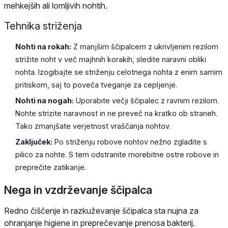
mehkejših ali lomljivih nohtih.
Tehnika striženja
Nohti na rokah:
Z manjšim ščipalcem z ukrivljenim rezilom
strižite noht v več majhnih korakih, sledite naravni obliki
nohta. Izogibajte se striženju celotnega nohta z enim samim
pritiskom, saj to poveča tveganje za cepljenje.
Nohti na nogah:
Uporabite večji ščipalec z ravnim rezilom.
Nohte strizite naravnost in ne preveč na kratko ob straneh.
Tako zmanjšate verjetnost vraščanja nohtov.
Zaključek:
Po striženju robove nohtov nežno zgladite s
pilico za nohte. S tem odstranite morebitne ostre robove in
preprečite zatikanje.
Nega in vzdrževanje ščipalca
Redno čiščenje in razkuževanje ščipalca sta nujna za
ohranjanje higiene in preprečevanje prenosa bakterij.