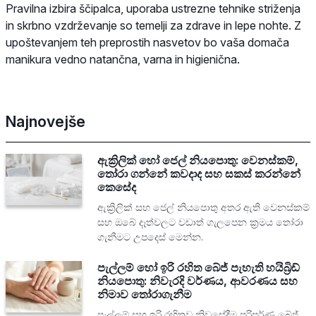
Pravilna izbira ščipalca, uporaba ustrezne tehnike striženja
in skrbno vzdrževanje so temelji za zdrave in lepe nohte. Z
upoštevanjem teh preprostih nasvetov bo vaša domača
manikura vedno natančna, varna in higienična.
Najnovejše
ඇක්‍රිලික් හෝ ජෙල් නියපොතු: වෙනස්කම්,
තෝරා ගන්නේ කවදාද සහ සකස් කරන්නේ
කෙසේද
ඇක්‍රිලික් සහ ජෙල් නියපොතු අතර ඇති වෙනස්කම්
සහ ඔබේ දෑත්වලට වඩාත් ගැලපෙන ක්‍රමය තෝරා
ගැනීමට උපදෙස් මෙන්න.
පැල්ලම් හෝ ඉරි රහිත බේජ් පැහැති හයිබ්‍රිඩ්
නියපොතු: නිවැරදි වර්ණය, ආවරණය සහ
නිමාව තෝරාගැනීම
පැල්ලම් සහ ඉරි රහිතව නිවසේදීම පරිපූර්ණ බේජ්