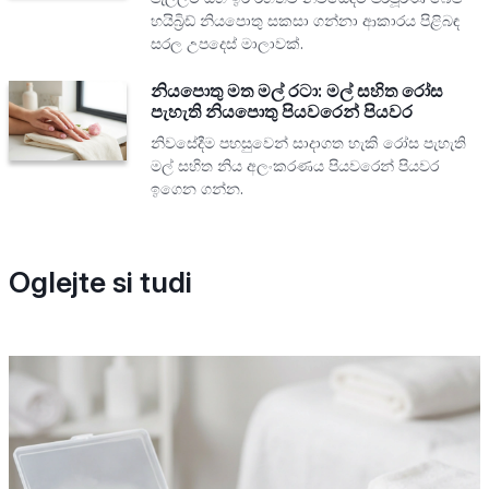
හයිබ්‍රිඩ් නියපොතු සකසා ගන්නා ආකාරය පිළිබඳ
සරල උපදෙස් මාලාවක්.
නියපොතු මත මල් රටා: මල් සහිත රෝස
පැහැති නියපොතු පියවරෙන් පියවර
නිවසේදීම පහසුවෙන් සාදාගත හැකි රෝස පැහැති
මල් සහිත නිය අලංකරණය පියවරෙන් පියවර
ඉගෙන ගන්න.
Oglejte si tudi