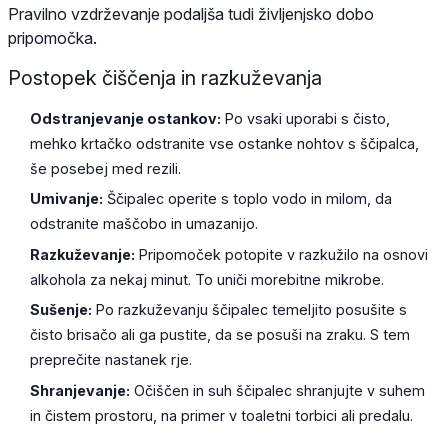
Pravilno vzdrževanje podaljša tudi življenjsko dobo
pripomočka.
Postopek čiščenja in razkuževanja
Odstranjevanje ostankov:
Po vsaki uporabi s čisto,
mehko krtačko odstranite vse ostanke nohtov s ščipalca,
še posebej med rezili.
Umivanje:
Ščipalec operite s toplo vodo in milom, da
odstranite maščobo in umazanijo.
Razkuževanje:
Pripomoček potopite v razkužilo na osnovi
alkohola za nekaj minut. To uniči morebitne mikrobe.
Sušenje:
Po razkuževanju ščipalec temeljito posušite s
čisto brisačo ali ga pustite, da se posuši na zraku. S tem
preprečite nastanek rje.
Shranjevanje:
Očiščen in suh ščipalec shranjujte v suhem
in čistem prostoru, na primer v toaletni torbici ali predalu.