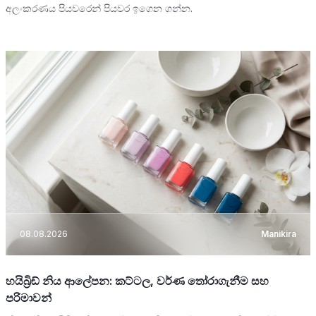
අලංකරණය පියවරෙන් පියවර ඉගෙන ගන්න.
08.08.2026
Manikira
හයිබ්‍රිඩ් නිය ආලේපන: කට්ටල, වර්ණ තෝරාගැනීම සහ
පරිමාවන්