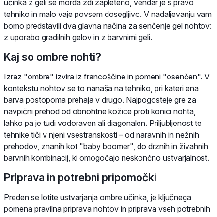
učinka z geli se morda zdi zapleteno, vendar je s pravo
tehniko in malo vaje povsem dosegljivo. V nadaljevanju vam
bomo predstavili dva glavna načina za senčenje gel nohtov:
z uporabo gradilnih gelov in z barvnimi geli.
Kaj so ombre nohti?
Izraz "ombre" izvira iz francoščine in pomeni "osenčen". V
kontekstu nohtov se to nanaša na tehniko, pri kateri ena
barva postopoma prehaja v drugo. Najpogosteje gre za
navpični prehod od obnohtne kožice proti konici nohta,
lahko pa je tudi vodoraven ali diagonalen. Priljubljenost te
tehnike tiči v njeni vsestranskosti – od naravnih in nežnih
prehodov, znanih kot "baby boomer", do drznih in živahnih
barvnih kombinacij, ki omogočajo neskončno ustvarjalnost.
Priprava in potrebni pripomočki
Preden se lotite ustvarjanja ombre učinka, je ključnega
pomena pravilna priprava nohtov in priprava vseh potrebnih