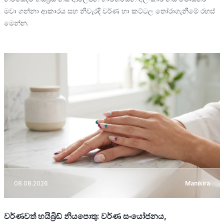
මවා ගන්නා ආකාරය සහ නිවැරදි වර්ණ හා කට්ටල තෝරාගැනීමේ රහස්
මෙන්න.
08.08.2026
Manikira
වර්ණවත් හයිබ්‍රිඩ් නියපොතු: වර්ණ සංයෝජනය,