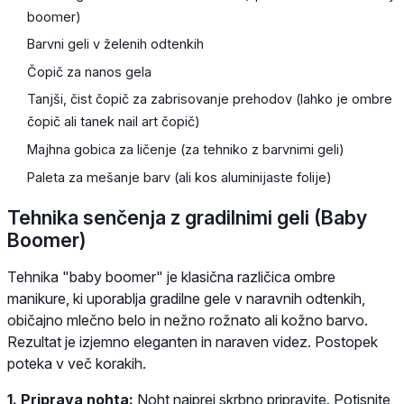
boomer)
Barvni geli v želenih odtenkih
Čopič za nanos gela
Tanjši, čist čopič za zabrisovanje prehodov (lahko je ombre
čopič ali tanek nail art čopič)
Majhna gobica za ličenje (za tehniko z barvnimi geli)
Paleta za mešanje barv (ali kos aluminijaste folije)
Tehnika senčenja z gradilnimi geli (Baby
Boomer)
Tehnika "baby boomer" je klasična različica ombre
manikure, ki uporablja gradilne gele v naravnih odtenkih,
običajno mlečno belo in nežno rožnato ali kožno barvo.
Rezultat je izjemno eleganten in naraven videz. Postopek
poteka v več korakih.
1. Priprava nohta:
Noht najprej skrbno pripravite. Potisnite