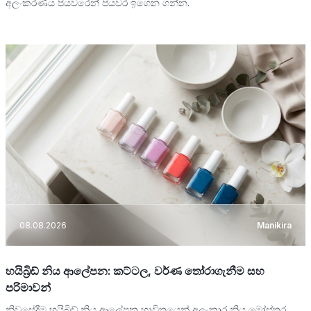
අලංකරණය පියවරෙන් පියවර ඉගෙන ගන්න.
08.08.2026
Manikira
හයිබ්‍රිඩ් නිය ආලේපන: කට්ටල, වර්ණ තෝරාගැනීම සහ
පරිමාවන්
නිවසේදීම හයිබ්‍රිඩ් නිය ආලේපන භාවිතයෙන් අලංකාර නිය මෝස්තර