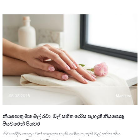
08.08.2026
Manikira
නියපොතු මත මල් රටා: මල් සහිත රෝස පැහැති නියපොතු
පියවරෙන් පියවර
නිවසේදීම පහසුවෙන් සාදාගත හැකි රෝස පැහැති මල් සහිත නිය