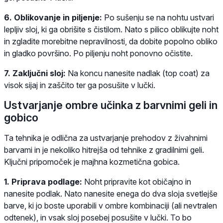
6. Oblikovanje in piljenje:
Po sušenju se na nohtu ustvari
lepljiv sloj, ki ga obrišite s čistilom. Nato s pilico oblikujte noht
in zgladite morebitne nepravilnosti, da dobite popolno obliko
in gladko površino. Po piljenju noht ponovno očistite.
7. Zaključni sloj:
Na koncu nanesite nadlak (top coat) za
visok sijaj in zaščito ter ga posušite v lučki.
Ustvarjanje ombre učinka z barvnimi geli in
gobico
Ta tehnika je odlična za ustvarjanje prehodov z živahnimi
barvami in je nekoliko hitrejša od tehnike z gradilnimi geli.
Ključni pripomoček je majhna kozmetična gobica.
1. Priprava podlage:
Noht pripravite kot običajno in
nanesite podlak. Nato nanesite enega do dva sloja svetlejše
barve, ki jo boste uporabili v ombre kombinaciji (ali nevtralen
odtenek), in vsak sloj posebej posušite v lučki. To bo