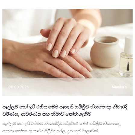
08.08.2026
Manikira
පැල්ලම් හෝ ඉරි රහිත බේජ් පැහැති හයිබ්‍රිඩ් නියපොතු: නිවැරදි
වර්ණය, ආවරණය සහ නිමාව තෝරාගැනීම
පැල්ලම් සහ ඉරි රහිතව නිවසේදීම පරිපූර්ණ බේජ් හයිබ්‍රිඩ් නියපොතු
සකසා ගන්නා ආකාරය පිළිබඳ සරල උපදෙස් මාලාවක්.