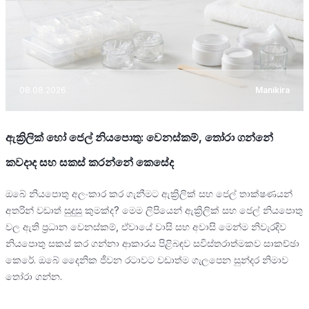
08.08.2026
Manikira
ඇක්‍රිලික් හෝ ජෙල් නියපොතු: වෙනස්කම්, තෝරා ගන්නේ
කවදාද සහ සකස් කරන්නේ කෙසේද
ඔබේ නියපොතු අලංකාර කර ගැනීමට ඇක්‍රිලික් සහ ජෙල් තාක්ෂණයන්
අතරින් වඩාත් සුදුසු කුමක්ද? මෙම ලිපියෙන් ඇක්‍රිලික් සහ ජෙල් නියපොතු
වල ඇති ප්‍රධාන වෙනස්කම්, ඒවායේ වාසි සහ අවාසි මෙන්ම නිවැරදිව
නියපොතු සකස් කර ගන්නා ආකාරය පිළිබඳව සවිස්තරාත්මකව සාකච්ඡා
කෙරේ. ඔබේ දෛනික ජීවන රටාවට වඩාත්ම ගැලපෙන සුන්දර නිමාව
තෝරා ගන්න.