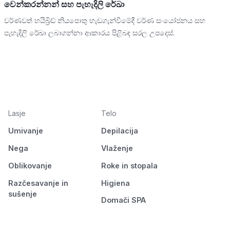
වෙන්කරන්නන් සහ පැහැදිලි රේඛා
වර්ණවත් හයිබ්‍රිඩ් නියපොතු හැඩගැන්වීමේදී වර්ණ සංයෝජනය සහ
පැහැදිලි රේඛා ලබාගන්නා ආකාරය පිළිබඳ සරල උපදෙස්.
Lasje
Telo
Umivanje
Depilacija
Nega
Vlaženje
Oblikovanje
Roke in stopala
Razčesavanje in
Higiena
sušenje
Domači SPA