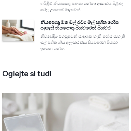
හයිබ්‍රිඩ් නියපොතු සකසා ගන්නා ආකාරය පිළිබඳ
සරල උපදෙස් මාලාවක්.
නියපොතු මත මල් රටා: මල් සහිත රෝස
පැහැති නියපොතු පියවරෙන් පියවර
නිවසේදීම පහසුවෙන් සාදාගත හැකි රෝස පැහැති
මල් සහිත නිය අලංකරණය පියවරෙන් පියවර
ඉගෙන ගන්න.
Oglejte si tudi