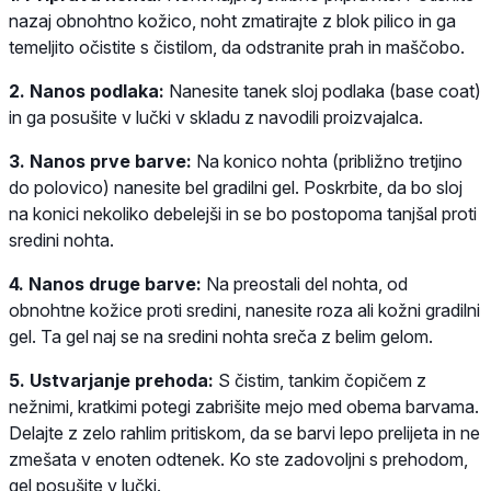
nazaj obnohtno kožico, noht zmatirajte z blok pilico in ga
temeljito očistite s čistilom, da odstranite prah in maščobo.
2. Nanos podlaka:
Nanesite tanek sloj podlaka (base coat)
in ga posušite v lučki v skladu z navodili proizvajalca.
3. Nanos prve barve:
Na konico nohta (približno tretjino
do polovico) nanesite bel gradilni gel. Poskrbite, da bo sloj
na konici nekoliko debelejši in se bo postopoma tanjšal proti
sredini nohta.
4. Nanos druge barve:
Na preostali del nohta, od
obnohtne kožice proti sredini, nanesite roza ali kožni gradilni
gel. Ta gel naj se na sredini nohta sreča z belim gelom.
5. Ustvarjanje prehoda:
S čistim, tankim čopičem z
nežnimi, kratkimi potegi zabrišite mejo med obema barvama.
Delajte z zelo rahlim pritiskom, da se barvi lepo prelijeta in ne
zmešata v enoten odtenek. Ko ste zadovoljni s prehodom,
gel posušite v lučki.