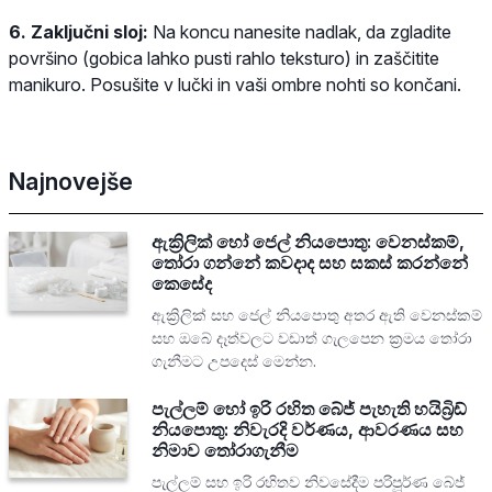
6. Zaključni sloj:
Na koncu nanesite nadlak, da zgladite
površino (gobica lahko pusti rahlo teksturo) in zaščitite
manikuro. Posušite v lučki in vaši ombre nohti so končani.
Najnovejše
ඇක්‍රිලික් හෝ ජෙල් නියපොතු: වෙනස්කම්,
තෝරා ගන්නේ කවදාද සහ සකස් කරන්නේ
කෙසේද
ඇක්‍රිලික් සහ ජෙල් නියපොතු අතර ඇති වෙනස්කම්
සහ ඔබේ දෑත්වලට වඩාත් ගැලපෙන ක්‍රමය තෝරා
ගැනීමට උපදෙස් මෙන්න.
පැල්ලම් හෝ ඉරි රහිත බේජ් පැහැති හයිබ්‍රිඩ්
නියපොතු: නිවැරදි වර්ණය, ආවරණය සහ
නිමාව තෝරාගැනීම
පැල්ලම් සහ ඉරි රහිතව නිවසේදීම පරිපූර්ණ බේජ්