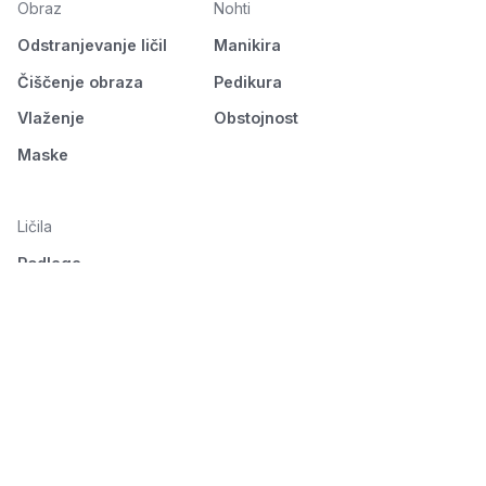
Obraz
Nohti
Odstranjevanje ličil
Manikira
Čiščenje obraza
Pedikura
Vlaženje
Obstojnost
Maske
Ličila
Podlaga
Oči
Obrvi
Usta