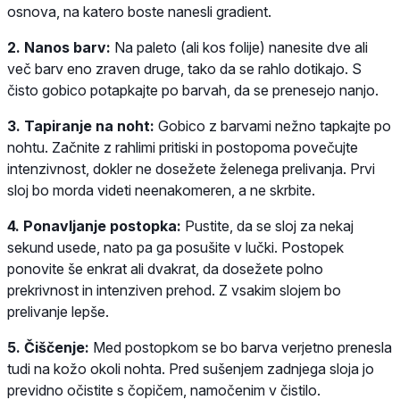
osnova, na katero boste nanesli gradient.
2. Nanos barv:
Na paleto (ali kos folije) nanesite dve ali
več barv eno zraven druge, tako da se rahlo dotikajo. S
čisto gobico potapkajte po barvah, da se prenesejo nanjo.
3. Tapiranje na noht:
Gobico z barvami nežno tapkajte po
nohtu. Začnite z rahlimi pritiski in postopoma povečujte
intenzivnost, dokler ne dosežete želenega prelivanja. Prvi
sloj bo morda videti neenakomeren, a ne skrbite.
4. Ponavljanje postopka:
Pustite, da se sloj za nekaj
sekund usede, nato pa ga posušite v lučki. Postopek
ponovite še enkrat ali dvakrat, da dosežete polno
prekrivnost in intenziven prehod. Z vsakim slojem bo
prelivanje lepše.
5. Čiščenje:
Med postopkom se bo barva verjetno prenesla
tudi na kožo okoli nohta. Pred sušenjem zadnjega sloja jo
previdno očistite s čopičem, namočenim v čistilo.