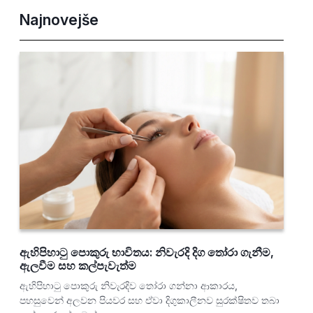
Najnovejše
ඇහිපිහාටු පොකුරු භාවිතය: නිවැරදි දිග තෝරා ගැනීම,
ඇලවීම සහ කල්පැවැත්ම
ඇහිපිහාටු පොකුරු නිවැරදිව තෝරා ගන්නා ආකාරය,
පහසුවෙන් අලවන පියවර සහ ඒවා දිගුකාලීනව සුරක්ෂිතව තබා