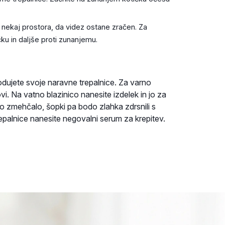
ekaj prostora, da videz ostane zračen. Za
ku in daljše proti zunanjemu.
kodujete svoje naravne trepalnice. Za varno
vi. Na vatno blazinico nanesite izdelek in jo za
bo zmehčalo, šopki pa bodo zlahka zdrsnili s
trepalnice nanesite negovalni serum za krepitev.