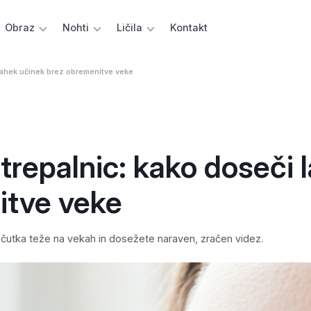
Obraz
Nohti
Ličila
Kontakt
i lahek učinek brez obremenitve veke
 trepalnic: kako doseči 
itve veke
občutka teže na vekah in dosežete naraven, zračen videz.