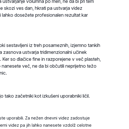
 ustvarjanje volumna po meri, ne da bi pri tem
e skozi ves dan, hkrati pa ustvarja videz
iki lahko dosežete profesionalen rezultat kar
pki sestavljeni iz treh posameznih, izjemno tankih
Ta zasnova ustvarja tridimenzionalni učinek
. Ker so dlačice fine in razporejene v več plasteh,
 nanesete več, ne da bi občutili neprijetno težo
nic.
 tako začetniki kot izkušeni uporabniki ličil.
te uporabili. Za nežen dnevni videz zadostuje
erni videz pa jih lahko nanesete vzdolž celotne