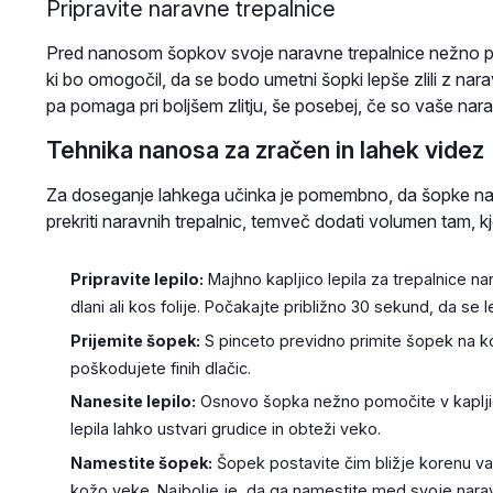
Pripravite naravne trepalnice
Pred nanosom šopkov svoje naravne trepalnice nežno privi
ki bo omogočil, da se bodo umetni šopki lepše zlili z nar
pa pomaga pri boljšem zlitju, še posebej, če so vaše nara
Tehnika nanosa za zračen in lahek videz
Za doseganje lahkega učinka je pomembno, da šopke nan
prekriti naravnih trepalnic, temveč dodati volumen tam, kj
Pripravite lepilo:
Majhno kapljico lepila za trepalnice na
dlani ali kos folije. Počakajte približno 30 sekund, da se l
Prijemite šopek:
S pinceto previdno primite šopek na ko
poškodujete finih dlačic.
Nanesite lepilo:
Osnovo šopka nežno pomočite v kapljico
lepila lahko ustvari grudice in obteži veko.
Namestite šopek:
Šopek postavite čim bližje korenu va
kožo veke. Najbolje je, da ga namestite med svoje nara