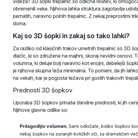
videza? 3D šopki trepalnic so odlična rešitev, ki omogoča
obremenili veke. Njihova lahka struktura zagotavlja udobj
pernatih, naravno polnih trepalnic. Z nekaj preprostimi tr
doma.
Kaj so 3D šopki in zakaj so tako lahki?
Za razliko od klasičnih trakov umetnih trepalnic so 3D šo
dlačic, ki so združene na majhni, skoraj nevidni osnovi. 
volumna, ki deluje bolj naravno kot enojni, debelejši šopki
je njihova skupna teža minimalna. To pomeni, da jih lahko
na vekah, kar je pogosta težava pri gostih trakovih trepal
Prednosti 3D šopkov
Uporaba 3D šopkov prinaša številne prednosti, ki jih cenijo
Njihove glavne odlike so:
Prilagodljiv volumen:
Sami odločate, koliko šopkov bos
nekaj šopkov na zunanjih kotičkih oči, za dramatičen več