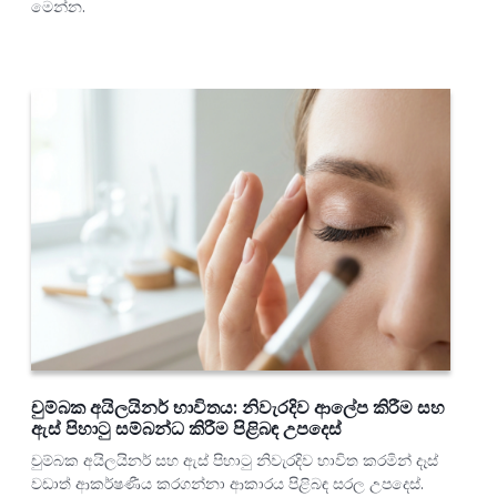
මෙන්න.
චුම්බක අයිලයිනර් භාවිතය: නිවැරදිව ආලේප කිරීම සහ
ඇස් පිහාටු සම්බන්ධ කිරීම පිළිබඳ උපදෙස්
චුම්බක අයිලයිනර් සහ ඇස් පිහාටු නිවැරදිව භාවිත කරමින් දෑස්
වඩාත් ආකර්ෂණීය කරගන්නා ආකාරය පිළිබඳ සරල උපදෙස්.