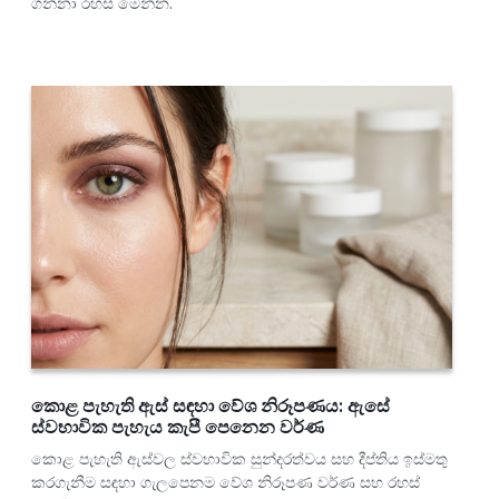
ගන්නා රහස් මෙන්න.
කොළ පැහැති ඇස් සඳහා වේශ නිරූපණය: ඇසේ
ස්වභාවික පැහැය කැපී පෙනෙන වර්ණ
කොළ පැහැති ඇස්වල ස්වභාවික සුන්දරත්වය සහ දීප්තිය ඉස්මතු
කරගැනීම සඳහා ගැලපෙනම වේශ නිරූපණ වර්ණ සහ රහස්