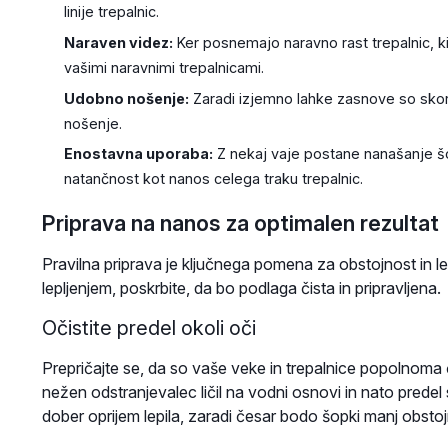
linije trepalnic.
Naraven videz:
Ker posnemajo naravno rast trepalnic, ki 
vašimi naravnimi trepalnicami.
Udobno nošenje:
Zaradi izjemno lahke zasnove so skor
nošenje.
Enostavna uporaba:
Z nekaj vaje postane nanašanje šo
natančnost kot nanos celega traku trepalnic.
Priprava na nanos za optimalen rezultat
Pravilna priprava je ključnega pomena za obstojnost in l
lepljenjem, poskrbite, da bo podlaga čista in pripravljena.
Očistite predel okoli oči
Prepričajte se, da so vaše veke in trepalnice popolnoma čis
nežen odstranjevalec ličil na vodni osnovi in nato prede
dober oprijem lepila, zaradi česar bodo šopki manj obstoj