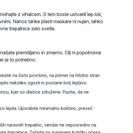
hajte z vihalcem. S tem boste ustvarili lep lok,
avnimi. Nanos tanke plasti maskare ni nujen, lahko
vne trepalnice zelo svetle.
ašate premišljeno in zmerno. Cilj ni popolnoma
er je to potrebno.
nesite na čisto površino, na primer na hrbtno stran
epilo nekoliko zgosti in postane bolj lepljivo.
ncu, kjer so dlačice združene. Pazite, da ne
 lepila. Uporabite minimalno količino; preveč
ših naravnih trepalnic, vendar ne neposredno na
vne trepalnice. Začnite na zunanjem kotičku očesa