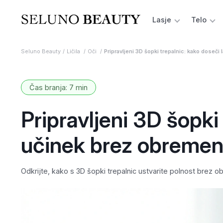
Lasje
Telo
Seluno Beauty
Ličila
Oči
Pripravljeni 3D šopki trepalnic: kako doseč
Čas branja: 7 min
Pripravljeni 3D šopki
učinek brez obremen
Odkrijte, kako s 3D šopki trepalnic ustvarite polnost brez 