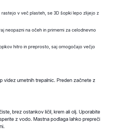
rastejo v več plasteh, se 3D šopki lepo zlijejo z
aj neopazni na očeh in primerni za celodnevno
pkov hitro in preprosto, saj omogočajo večjo
ep videz umetnih trepalnic. Preden začnete z
te, brez ostankov ličil, krem ali olj. Uporabite
l sperite z vodo. Mastna podlaga lahko prepreči
ni.