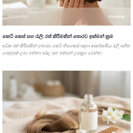
07.08.2026
Umivanje
කෙටි කෙස් සහ රැලි: රත් කිරීමකින් තොරව ඉක්මන් ක්‍රම
අධික රත් කිරීමකින් තොරව කෙටි හිසකෙස් සඳහා ආකර්ෂණීය රැලි සහිත
පෙනුමක් ලබා ගන්නා සරල සහ ඉක්මන් උපක්‍රම මෙන්න.