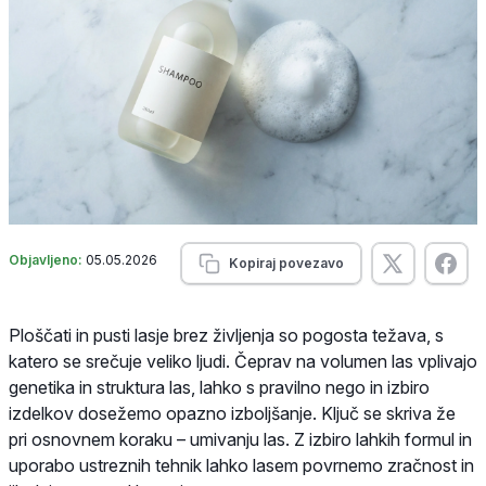
Objavljeno:
05.05.2026
Kopiraj povezavo
Ploščati in pusti lasje brez življenja so pogosta težava, s
katero se srečuje veliko ljudi. Čeprav na volumen las vplivajo
genetika in struktura las, lahko s pravilno nego in izbiro
izdelkov dosežemo opazno izboljšanje. Ključ se skriva že
pri osnovnem koraku – umivanju las. Z izbiro lahkih formul in
uporabo ustreznih tehnik lahko lasem povrnemo zračnost in