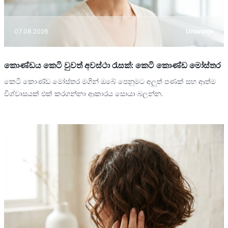
07.08.2026
Umivanje
කොණ්ඩය කෙටි වුවත් අවස්ථා රැසක්: කෙටි කොණ්ඩ මෝස්තර
කෙටි කොණ්ඩ මෝස්තර මගින් ඔබේ පෙනුමට අලුත් පණක් සහ ආත්ම
විශ්වාසයක් එක් කරගන්නා ආකාරය සොයා බලන්න.