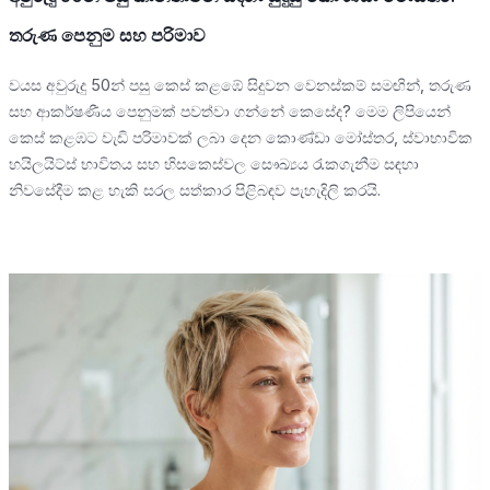
තරුණ පෙනුම සහ පරිමාව
වයස අවුරුදු 50න් පසු කෙස් කළඹේ සිදුවන වෙනස්කම් සමඟින්, තරුණ
සහ ආකර්ෂණීය පෙනුමක් පවත්වා ගන්නේ කෙසේද? මෙම ලිපියෙන්
කෙස් කළඹට වැඩි පරිමාවක් ලබා දෙන කොණ්ඩා මෝස්තර, ස්වාභාවික
හයිලයිට්ස් භාවිතය සහ හිසකෙස්වල සෞඛ්‍යය රැකගැනීම සඳහා
නිවසේදීම කළ හැකි සරල සත්කාර පිළිබඳව පැහැදිලි කරයි.