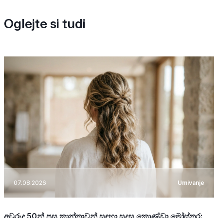
Oglejte si tudi
07.08.2026
Umivanje
අවුරුදු 50න් පසු කාන්තාවන් සඳහා සුදුසු කොණ්ඩා මෝස්තර: