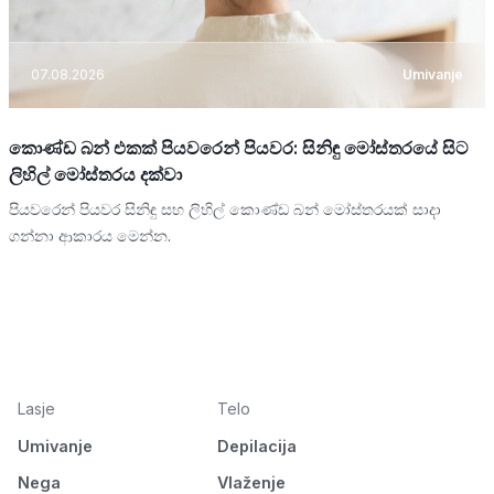
07.08.2026
Umivanje
කොණ්ඩ බන් එකක් පියවරෙන් පියවර: සිනිඳු මෝස්තරයේ සිට
ලිහිල් මෝස්තරය දක්වා
පියවරෙන් පියවර සිනිඳු සහ ලිහිල් කොණ්ඩ බන් මෝස්තරයක් සාදා
ගන්නා ආකාරය මෙන්න.
Lasje
Telo
Umivanje
Depilacija
Nega
Vlaženje