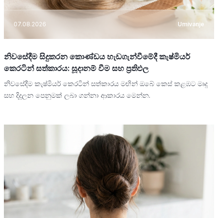
07.08.2026
Umivanje
නිවසේදීම සිදුකරන කොණ්ඩය හැඩගැන්වීමේදී කැෂ්මියර්
කෙරටින් සත්කාරය: සූදානම් වීම සහ ප්‍රතිඵල
නිවසේදීම කැෂ්මියර් කෙරටින් සත්කාරය මඟින් ඔබේ කෙස් කළඹට මෘදු
සහ දිදුලන පෙනුමක් ලබා ගන්නා ආකාරය මෙන්න.