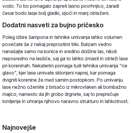
vodo. To bo pomagalo zapreti lasno povrhnjico, zaradi
česar bodo lasje bolj gladki, sijoči in manj obteženi.
Dodatni nasveti za bujno pričesko
Poleg izbire šampona in tehnike umivanja lahko volumen
povečate še z nekaj preprostimi triki. Balzam vedno
nanašajte samo na konice in sredino dolžine las, nikoli
neposredno na lasišče, saj ga to lahko zmasti in obteži lase
pri koreninah. Nekaterim pomaga tudi tehnika umivanja "na
glavo", kjer lase umivate sklonjeni naprej, kar pomaga
dvigniti korenine že med samim postopkom. Po umivanju
lase nežno ožemite z brisačo iz mikrovlaken ali bombažno
majico, namesto da jih grobo drgnete, saj to preprečuje
lomljenje in ohranja njihovo naravno strukturo in lahkotnost.
Najnovejše