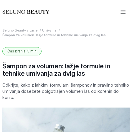
Seluno Beauty
Lasje
Umivanje
Šampon za volumen: lažje formule in tehnike umivanja za dvig las
Čas branja: 5 min
Šampon za volumen: lažje formule in
tehnike umivanja za dvig las
Odkrijte, kako z lahkimi formulami šamponov in pravilno tehniko
umivanja dosežete dolgotrajen volumen las od korenin do
konic.