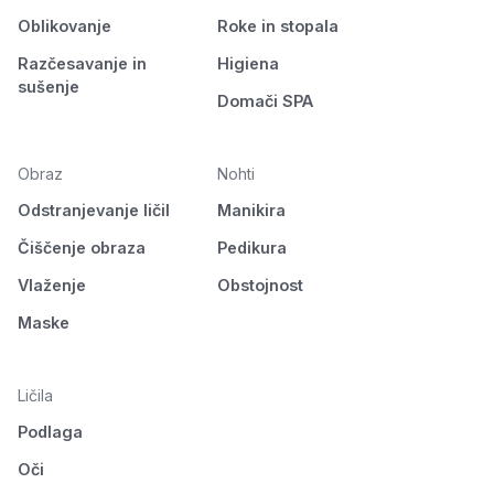
Oblikovanje
Roke in stopala
Razčesavanje in
Higiena
sušenje
Domači SPA
Obraz
Nohti
Odstranjevanje ličil
Manikira
Čiščenje obraza
Pedikura
Vlaženje
Obstojnost
Maske
Ličila
Podlaga
Oči