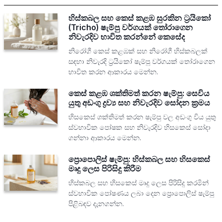
හිස්කබල සහ කෙස් කළඹ සුරකින ට්‍රයිකෝ
(Tricho) ෂැම්පු වර්ගයක් තෝරාගෙන
නිවැරදිව භාවිත කරන්නේ කෙසේද
නිරෝගී කෙස් කළඹක් සහ නිරෝගී හිස්කබලක්
සඳහා නිවැරදි ට්‍රයිකෝ ෂැම්පු වර්ගයක් තෝරාගෙන
භාවිත කරන ආකාරය මෙන්න.
කෙස් කළඹ ශක්තිමත් කරන ෂැම්පු: සෙවිය
යුතු අඩංගු ද්‍රව්‍ය සහ නිවැරදිව සෝදන ක්‍රමය
හිසකෙස් ශක්තිමත් කරන ෂැම්පු වල අඩංගු විය යුතු
ස්වභාවික පෝෂක සහ නිවැරදිව හිසකෙස් සෝදා
ගන්නා ආකාරය මෙන්න.
ප්‍රොපොලිස් ෂැම්පු: හිස්කබල සහ හිසකෙස්
මෘදු ලෙස පිරිසිදු කිරීම
හිස්කබල සහ හිසකෙස් මෘදු ලෙස පිරිසිදු කරමින්
ස්වභාවික පෝෂණය ලබා දෙන ප්‍රොපොලිස් ෂැම්පු
පිළිබඳව දැනගන්න.