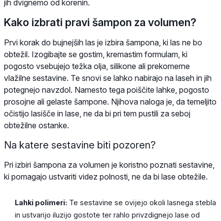
jih dvignemo od korenin.
Kako izbrati pravi šampon za volumen?
Prvi korak do bujnejših las je izbira šampona, ki las ne bo
obtežil. Izogibajte se gostim, kremastim formulam, ki
pogosto vsebujejo težka olja, silikone ali prekomerne
vlažilne sestavine. Te snovi se lahko nabirajo na laseh in jih
potegnejo navzdol. Namesto tega poiščite lahke, pogosto
prosojne ali gelaste šampone. Njihova naloga je, da temeljito
očistijo lasišče in lase, ne da bi pri tem pustili za seboj
obtežilne ostanke.
Na katere sestavine biti pozoren?
Pri izbiri šampona za volumen je koristno poznati sestavine,
ki pomagajo ustvariti videz polnosti, ne da bi lase obtežile.
Lahki polimeri:
Te sestavine se ovijejo okoli lasnega stebla
in ustvarijo iluzijo gostote ter rahlo privzdignejo lase od