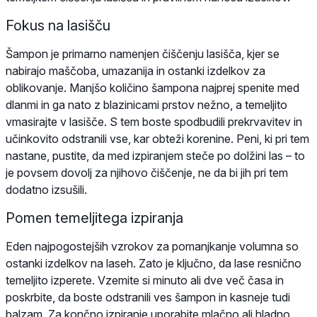
Fokus na lasišču
Šampon je primarno namenjen čiščenju lasišča, kjer se
nabirajo maščoba, umazanija in ostanki izdelkov za
oblikovanje. Manjšo količino šampona najprej spenite med
dlanmi in ga nato z blazinicami prstov nežno, a temeljito
vmasirajte v lasišče. S tem boste spodbudili prekrvavitev in
učinkovito odstranili vse, kar obteži korenine. Peni, ki pri tem
nastane, pustite, da med izpiranjem steče po dolžini las – to
je povsem dovolj za njihovo čiščenje, ne da bi jih pri tem
dodatno izsušili.
Pomen temeljitega izpiranja
Eden najpogostejših vzrokov za pomanjkanje volumna so
ostanki izdelkov na laseh. Zato je ključno, da lase resnično
temeljito izperete. Vzemite si minuto ali dve več časa in
poskrbite, da boste odstranili ves šampon in kasneje tudi
balzam. Za končno izpiranje uporabite mlačno ali hladno