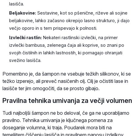
lasišča.
Beljakovine:
Sestavine, kot so pšenične, riževe ali sojine
beljakovine, lahko začasno okrepijo lasno strukturo, ji dajo
večjo oporo in s tem prispevajo k polnosti.
Izvlečki rastlin:
Nekateri rastlinski izvlečki, na primer
izvlečki bambusa, zelenega čaja ali koprive, so znani po
svojih čistilnih in lahkih lastnostih, ki pomagajo ohranjati
svežino lasišča.
Pomembno je, da šampon ne vsebuje težkih silikonov, ki se
težko izperejo, ali preveč nasičenih olj. Cilj je očistiti lase in
lasišče ter jim omogočiti, da se prosto gibajo.
Pravilna tehnika umivanja za večji volumen
Tudi najboljši šampon ne bo deloval, če ga ne uporabljamo
pravilno. Tehnika umivanja je ključnega pomena za
doseganje volumna, ki traja. Poudarek mora biti na
temeljitem čiščenju lasišča in pravilnem nanosu izdelkov.