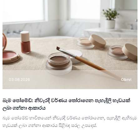
03.08.2026
Obrvi
බැම පෝමේඩ්: නිවැරදි වර්ණය තෝරාගෙන පැහැදිලි හැඩයක්
ලබා ගන්නා ආකාරය
බැම පෝමේඩ් භාවිතයෙන් නිවැරදි වර්ණය තෝරාගෙන, පැහැදිලි ඇහිබැම
හැඩයක් ලබා ගන්නා ආකාරය පිළිබඳ සරල උපදෙස්.