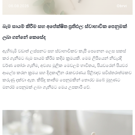
06.08.2026
Obrvi
බැම සායම් කිරීම සහ අපේක්ෂිත ප්‍රතිඵල: ස්වාභාවික පෙනුමක්
ලබා ගන්නේ කෙසේද
ඇහිබැමි වඩාත් ලස්සනට සහ ස්වාභාවිකව කැපී පෙනෙන ලෙස සකස්
කර ගැනීමට බැම සායම් කිරීම කදිම ක්‍රමයකි. මෙම ලිපියෙන් නිවැරදි
වර්ණ තෝරා ගැනීම, අවශ්‍ය මූලික මෙවලම් භාවිතය, පියවරෙන් පියවර
ආලේප කරන ක්‍රමය සහ දිගුකාලීන රැකවරණය පිළිබඳව සවිස්තරාත්මකව
කරුණු දක්වා ඇත. කිසිදු කෘතිම පෙනුමකින් තොරව ඔබේ මුහුණට
මනරම් පෙනුමක් ලබා ගැනීමට මෙය උපකාරී වේ.