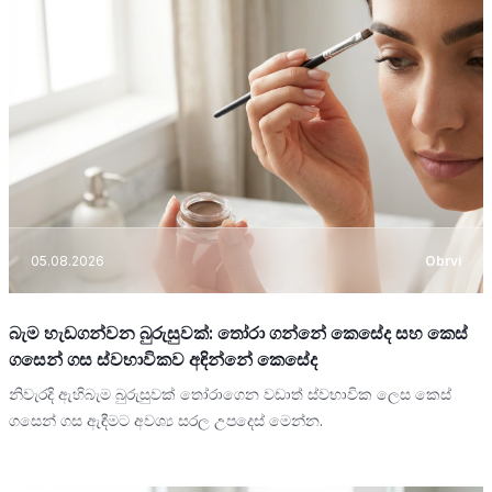
05.08.2026
Obrvi
බැම හැඩගන්වන බුරුසුවක්: තෝරා ගන්නේ කෙසේද සහ කෙස්
ගසෙන් ගස ස්වභාවිකව අඳින්නේ කෙසේද
නිවැරදි ඇහිබැම බුරුසුවක් තෝරාගෙන වඩාත් ස්වභාවික ලෙස කෙස්
ගසෙන් ගස ඇඳීමට අවශ්‍ය සරල උපදෙස් මෙන්න.