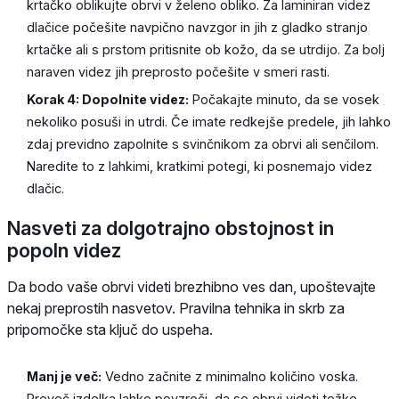
krtačko oblikujte obrvi v želeno obliko. Za laminiran videz
dlačice počešite navpično navzgor in jih z gladko stranjo
krtačke ali s prstom pritisnite ob kožo, da se utrdijo. Za bolj
naraven videz jih preprosto počešite v smeri rasti.
Korak 4: Dopolnite videz:
Počakajte minuto, da se vosek
nekoliko posuši in utrdi. Če imate redkejše predele, jih lahko
zdaj previdno zapolnite s svinčnikom za obrvi ali senčilom.
Naredite to z lahkimi, kratkimi potegi, ki posnemajo videz
dlačic.
Nasveti za dolgotrajno obstojnost in
popoln videz
Da bodo vaše obrvi videti brezhibno ves dan, upoštevajte
nekaj preprostih nasvetov. Pravilna tehnika in skrb za
pripomočke sta ključ do uspeha.
Manj je več:
Vedno začnite z minimalno količino voska.
Preveč izdelka lahko povzroči, da so obrvi videti težke,