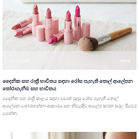
06.08.2026
Obrvi
දෛනික සහ රාත්‍රී භාවිතය සඳහා රෝස පැහැති තොල් ආලේපන
තෝරාගැනීම සහ භාවිතය
දෛනික සහ රාත්‍රී කාලය සඳහා වඩාත් සුදුසු රෝස පැහැති තොල්
ආලේපන තෝරාගන්නා ආකාරය සහ නිවැරදිව ආලේප කරන සරල පියවර
මෙන්න.