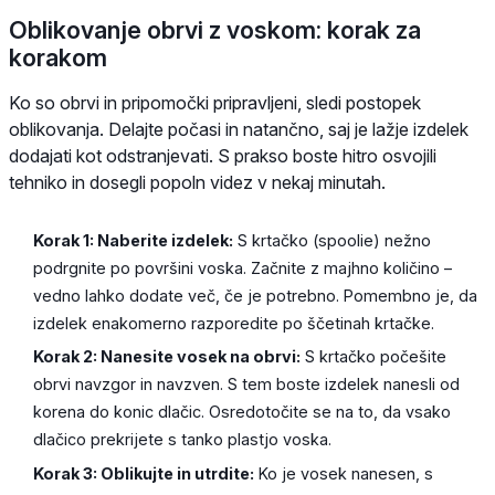
Oblikovanje obrvi z voskom: korak za
korakom
Ko so obrvi in pripomočki pripravljeni, sledi postopek
oblikovanja. Delajte počasi in natančno, saj je lažje izdelek
dodajati kot odstranjevati. S prakso boste hitro osvojili
tehniko in dosegli popoln videz v nekaj minutah.
Korak 1: Naberite izdelek:
S krtačko (spoolie) nežno
podrgnite po površini voska. Začnite z majhno količino –
vedno lahko dodate več, če je potrebno. Pomembno je, da
izdelek enakomerno razporedite po ščetinah krtačke.
Korak 2: Nanesite vosek na obrvi:
S krtačko počešite
obrvi navzgor in navzven. S tem boste izdelek nanesli od
korena do konic dlačic. Osredotočite se na to, da vsako
dlačico prekrijete s tanko plastjo voska.
Korak 3: Oblikujte in utrdite:
Ko je vosek nanesen, s