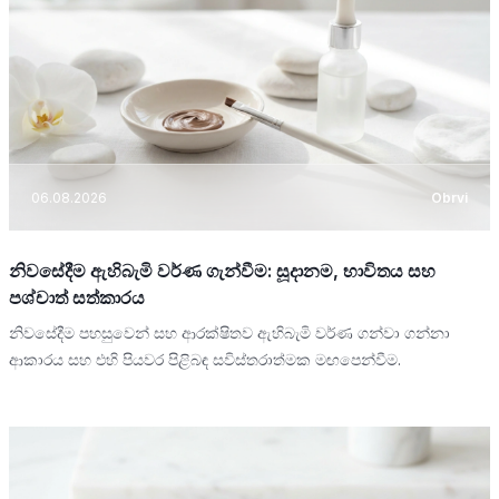
06.08.2026
Obrvi
නිවසේදීම ඇහිබැමි වර්ණ ගැන්වීම: සූදානම, භාවිතය සහ
පශ්චාත් සත්කාරය
නිවසේදීම පහසුවෙන් සහ ආරක්ෂිතව ඇහිබැමි වර්ණ ගන්වා ගන්නා
ආකාරය සහ එහි පියවර පිළිබඳ සවිස්තරාත්මක මඟපෙන්වීම.