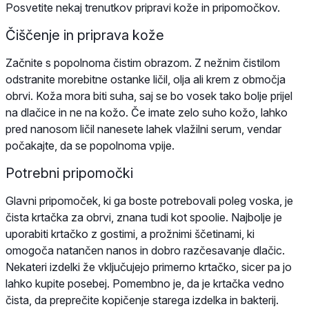
Posvetite nekaj trenutkov pripravi kože in pripomočkov.
Čiščenje in priprava kože
Začnite s popolnoma čistim obrazom. Z nežnim čistilom
odstranite morebitne ostanke ličil, olja ali krem z območja
obrvi. Koža mora biti suha, saj se bo vosek tako bolje prijel
na dlačice in ne na kožo. Če imate zelo suho kožo, lahko
pred nanosom ličil nanesete lahek vlažilni serum, vendar
počakajte, da se popolnoma vpije.
Potrebni pripomočki
Glavni pripomoček, ki ga boste potrebovali poleg voska, je
čista krtačka za obrvi, znana tudi kot spoolie. Najbolje je
uporabiti krtačko z gostimi, a prožnimi ščetinami, ki
omogoča natančen nanos in dobro razčesavanje dlačic.
Nekateri izdelki že vključujejo primerno krtačko, sicer pa jo
lahko kupite posebej. Pomembno je, da je krtačka vedno
čista, da preprečite kopičenje starega izdelka in bakterij.