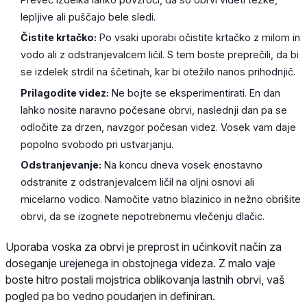
lepljive ali puščajo bele sledi.
Čistite krtačko:
Po vsaki uporabi očistite krtačko z milom in
vodo ali z odstranjevalcem ličil. S tem boste preprečili, da bi
se izdelek strdil na ščetinah, kar bi otežilo nanos prihodnjič.
Prilagodite videz:
Ne bojte se eksperimentirati. En dan
lahko nosite naravno počesane obrvi, naslednji dan pa se
odločite za drzen, navzgor počesan videz. Vosek vam daje
popolno svobodo pri ustvarjanju.
Odstranjevanje:
Na koncu dneva vosek enostavno
odstranite z odstranjevalcem ličil na oljni osnovi ali
micelarno vodico. Namočite vatno blazinico in nežno obrišite
obrvi, da se izognete nepotrebnemu vlečenju dlačic.
Uporaba voska za obrvi je preprost in učinkovit način za
doseganje urejenega in obstojnega videza. Z malo vaje
boste hitro postali mojstrica oblikovanja lastnih obrvi, vaš
pogled pa bo vedno poudarjen in definiran.