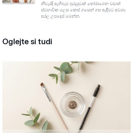
නිවැරදි ඇහිබැම බුරුසුවක් තෝරාගෙන වඩාත්
ස්වභාවික ලෙස කෙස් ගසෙන් ගස ඇඳීමට අවශ්‍ය
සරල උපදෙස් මෙන්න.
Oglejte si tudi