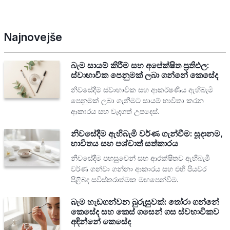
Najnovejše
බැම සායම් කිරීම සහ අපේක්ෂිත ප්‍රතිඵල:
ස්වාභාවික පෙනුමක් ලබා ගන්නේ කෙසේද
නිවසේදීම ස්වාභාවික සහ ආකර්ෂණීය ඇහිබැමි
පෙනුමක් ලබා ගැනීමට සායම් භාවිතා කරන
ආකාරය සහ වැදගත් උපදෙස්.
නිවසේදීම ඇහිබැමි වර්ණ ගැන්වීම: සූදානම,
භාවිතය සහ පශ්චාත් සත්කාරය
නිවසේදීම පහසුවෙන් සහ ආරක්ෂිතව ඇහිබැමි
වර්ණ ගන්වා ගන්නා ආකාරය සහ එහි පියවර
පිළිබඳ සවිස්තරාත්මක මඟපෙන්වීම.
බැම හැඩගන්වන බුරුසුවක්: තෝරා ගන්නේ
කෙසේද සහ කෙස් ගසෙන් ගස ස්වභාවිකව
අඳින්නේ කෙසේද