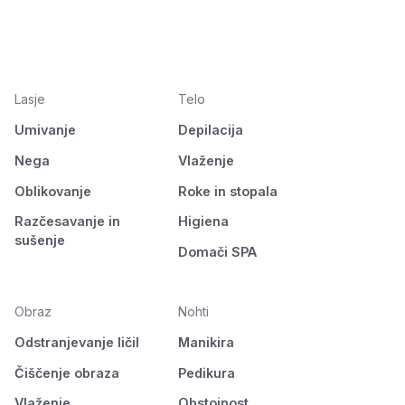
Lasje
Telo
Umivanje
Depilacija
Nega
Vlaženje
Oblikovanje
Roke in stopala
Razčesavanje in
Higiena
sušenje
Domači SPA
Obraz
Nohti
Odstranjevanje ličil
Manikira
Čiščenje obraza
Pedikura
Vlaženje
Obstojnost