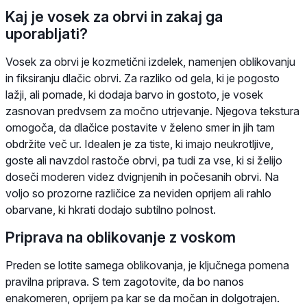
Kaj je vosek za obrvi in zakaj ga
uporabljati?
Vosek za obrvi je kozmetični izdelek, namenjen oblikovanju
in fiksiranju dlačic obrvi. Za razliko od gela, ki je pogosto
lažji, ali pomade, ki dodaja barvo in gostoto, je vosek
zasnovan predvsem za močno utrjevanje. Njegova tekstura
omogoča, da dlačice postavite v želeno smer in jih tam
obdržite več ur. Idealen je za tiste, ki imajo neukrotljive,
goste ali navzdol rastoče obrvi, pa tudi za vse, ki si želijo
doseči moderen videz dvignjenih in počesanih obrvi. Na
voljo so prozorne različice za neviden oprijem ali rahlo
obarvane, ki hkrati dodajo subtilno polnost.
Priprava na oblikovanje z voskom
Preden se lotite samega oblikovanja, je ključnega pomena
pravilna priprava. S tem zagotovite, da bo nanos
enakomeren, oprijem pa kar se da močan in dolgotrajen.