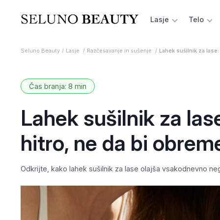
Lasje
Telo
Seluno Beauty
Lasje
Razčesavanje in sušenje
Lahek sušilnik za lase:
Čas branja: 8 min
Lahek sušilnik za las
hitro, ne da bi obrem
Odkrijte, kako lahek sušilnik za lase olajša vsakodnevno ne