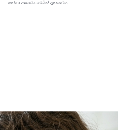
ගන්නා ආකාරය මෙයින් දැනගන්න.