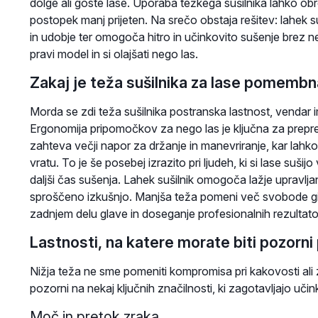
dolge ali goste lase. Uporaba težkega sušilnika lahko obr
postopek manj prijeten. Na srečo obstaja rešitev: lahek 
in udobje ter omogoča hitro in učinkovito sušenje brez 
pravi model in si olajšati nego las.
Zakaj je teža sušilnika za lase pomemb
Morda se zdi teža sušilnika postranska lastnost, vendar i
Ergonomija pripomočkov za nego las je ključna za prepre
zahteva večji napor za držanje in manevriranje, kar lahko
vratu. To je še posebej izrazito pri ljudeh, ki si lase sušijo 
daljši čas sušenja. Lahek sušilnik omogoča lažje upravlja
sproščeno izkušnjo. Manjša teža pomeni več svobode gib
zadnjem delu glave in doseganje profesionalnih rezultat
Lastnosti, na katere morate biti pozorni 
Nižja teža ne sme pomeniti kompromisa pri kakovosti ali zm
pozorni na nekaj ključnih značilnosti, ki zagotavljajo uči
Moč in pretok zraka