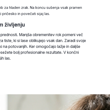
mb za hladen zrak. Na koncu sušenja vsak pramen
pričesko in povečati sijaj las.
 življenju
čne prednosti. Manjša obremenitev rok pomeni več
 tiste, ki si lase oblikujejo vsak dan. Zaradi svoje
iki na potovanjih. Ker omogočajo lažje in daljše
osežete bolj profesionalne rezultate. V končni
ih las.