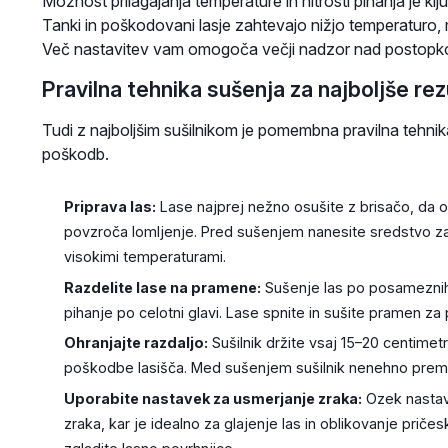
Možnost prilagajanja temperature in hitrosti pihanja je klj
Tanki in poškodovani lasje zahtevajo nižjo temperaturo, 
Več nastavitev vam omogoča večji nadzor nad postopko
Pravilna tehnika sušenja za najboljše rez
Tudi z najboljšim sušilnikom je pomembna pravilna tehnika
poškodb.
Priprava las:
Lase najprej nežno osušite z brisačo, da od
povzroča lomljenje. Pred sušenjem nanesite sredstvo za z
visokimi temperaturami.
Razdelite lase na pramene:
Sušenje las po posameznih 
pihanje po celotni glavi. Lase spnite in sušite pramen z
Ohranjajte razdaljo:
Sušilnik držite vsaj 15–20 centimet
poškodbe lasišča. Med sušenjem sušilnik nenehno premi
Uporabite nastavek za usmerjanje zraka:
Ozek nastav
zraka, kar je idealno za glajenje las in oblikovanje priče