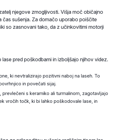
atelj njegove zmogljivosti. Višja moč običajno
jša čas sušenja. Za domačo uporabo poiščite
i so zasnovani tako, da z učinkovitimi motorji
jo lase pred poškodbami in izboljšajo njihov videz.
, ki nevtralizirajo pozitivni naboj na laseh. To
ovrhnjico in povečati sijaj.
, prevlečeni s keramiko ali turmalinom, zagotavljajo
 vročih točk, ki bi lahko poškodovale lase, in