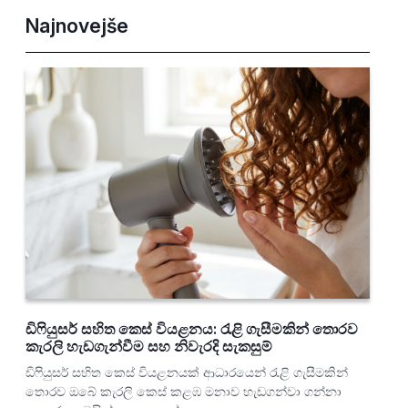
Najnovejše
ඩිෆියුසර් සහිත කෙස් වියළනය: රැළි ගැසීමකින් තොරව
කැරලි හැඩගැන්වීම සහ නිවැරදි සැකසුම්
ඩිෆියුසර් සහිත කෙස් වියළනයක් ආධාරයෙන් රැළි ගැසීමකින්
තොරව ඔබේ කැරලි කෙස් කළඹ මනාව හැඩගන්වා ගන්නා