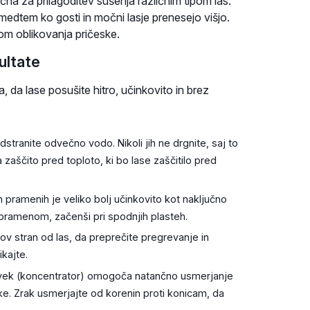
učna za prilagoditev sušenja različnim tipom las.
medtem ko gosti in močni lasje prenesejo višjo.
m oblikovanja pričeske.
ultate
, da lase posušite hitro, učinkovito in brez
stranite odvečno vodo. Nikoli jih ne drgnite, saj to
aščito pred toploto, ki bo lase zaščitilo pred
pramenih je veliko bolj učinkovito kot naključno
a pramenom, začenši pri spodnjih plasteh.
rov stran od las, da preprečite pregrevanje in
kajte.
ek (koncentrator) omogoča natančno usmerjanje
ske. Zrak usmerjajte od korenin proti konicam, da