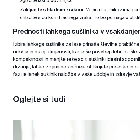
zgladite lasno povrhnjico.
Zaključite s hladnim zrakom:
Večina sušilnikov ima gu
ohladite s curkom hladnega zraka. To bo pomagalo utrditi 
Prednosti lahkega sušilnika v vsakdanjem
Izbira lahkega sušilnika za lase prinaša številne prakti
udobja in manj utrujenosti, kar je še posebej dobrodošlo za
kompaktnosti in manjše teže so ti sušilniki idealni sopotn
držanje, lahko z njimi natančneje oblikujete pričesko in d
fazi je lahek sušilnik naložba v vaše udobje in zdravje vaš
Oglejte si tudi