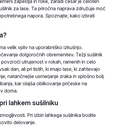
emeni zapestja in roke, zaradi česar je celoten
sušilnik za lase. Ta priročna naprava združuje moč
nepotrebnega napora. Spoznajte, kako izbrati
na?
ma velik vpliv na uporabniško izkušnjo.
čevanje dolgoročnih obremenitev. Težji sušilnik
 povzroči utrujenost v rokah, ramenih in celo
vsak dan, ali pri tistih, ki imajo lase, ki zahtevajo
nje, natančnejše usmerjanje zraka in splošno bolj
anja, kar olajša oblikovanje pričeske na
ov doma.
pri lahkem sušilniku
ogljivosti. Pri izbiri lahkega sušilnika bodite
nkovito delovanje.