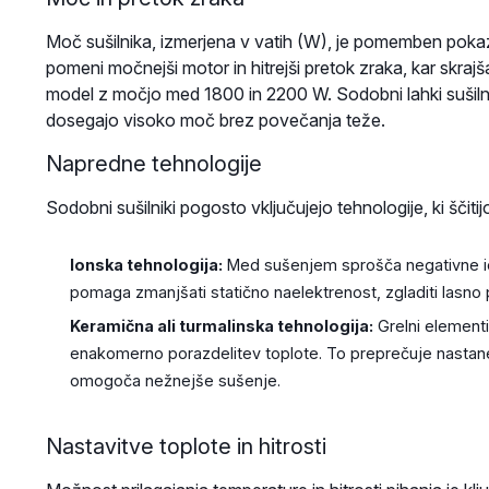
Moč sušilnika, izmerjena v vatih (W), je pomemben pokaz
pomeni močnejši motor in hitrejši pretok zraka, kar skra
model z močjo med 1800 in 2200 W. Sodobni lahki sušilnik
dosegajo visoko moč brez povečanja teže.
Napredne tehnologije
Sodobni sušilniki pogosto vključujejo tehnologije, ki ščiti
Ionska tehnologija:
Med sušenjem sprošča negativne ione
pomaga zmanjšati statično naelektrenost, zgladiti lasno p
Keramična ali turmalinska tehnologija:
Grelni elementi
enakomerno porazdelitev toplote. To preprečuje nastanek
omogoča nežnejše sušenje.
Nastavitve toplote in hitrosti