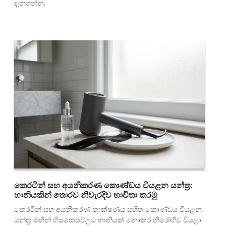
දැනගන්න.
කෙරටින් සහ අයනිකරණ කොණ්ඩය වියළන යන්ත්‍ර:
හානියකින් තොරව නිවැරදිව භාවිතා කරමු
කෙරටින් සහ අයනිකරණ තාක්ෂණය සහිත කොණ්ඩය වියළන
යන්ත්‍ර මඟින් හිසකෙස්වලට හානියක් නොකර නිරෝගීව වියළා