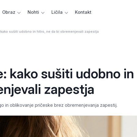
Obraz
Nohti
Ličila
Kontakt
 kako sušiti udobno in hitro, ne da bi obremenjevali zapestja
e: kako sušiti udobno in
enjevali zapestja
go in oblikovanje pričeske brez obremenjevanja zapestij.