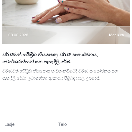
08.08.2026
Manikira
වර්ණවත් හයිබ්‍රිඩ් නියපොතු: වර්ණ සංයෝජනය,
වෙන්කරන්නන් සහ පැහැදිලි රේඛා
වර්ණවත් හයිබ්‍රිඩ් නියපොතු හැඩගැන්වීමේදී වර්ණ සංයෝජනය සහ
පැහැදිලි රේඛා ලබාගන්නා ආකාරය පිළිබඳ සරල උපදෙස්.
Lasje
Telo