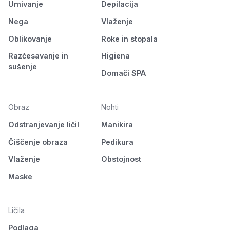
Umivanje
Depilacija
Nega
Vlaženje
Oblikovanje
Roke in stopala
Razčesavanje in
Higiena
sušenje
Domači SPA
Obraz
Nohti
Odstranjevanje ličil
Manikira
Čiščenje obraza
Pedikura
Vlaženje
Obstojnost
Maske
Ličila
Podlaga