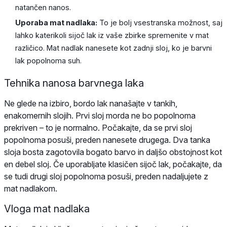
natančen nanos.
Uporaba mat nadlaka:
To je bolj vsestranska možnost, saj
lahko katerikoli sijoč lak iz vaše zbirke spremenite v mat
različico. Mat nadlak nanesete kot zadnji sloj, ko je barvni
lak popolnoma suh.
Tehnika nanosa barvnega laka
Ne glede na izbiro, bordo lak nanašajte v tankih,
enakomernih slojih. Prvi sloj morda ne bo popolnoma
prekriven – to je normalno. Počakajte, da se prvi sloj
popolnoma posuši, preden nanesete drugega. Dva tanka
sloja bosta zagotovila bogato barvo in daljšo obstojnost kot
en debel sloj. Če uporabljate klasičen sijoč lak, počakajte, da
se tudi drugi sloj popolnoma posuši, preden nadaljujete z
mat nadlakom.
Vloga mat nadlaka