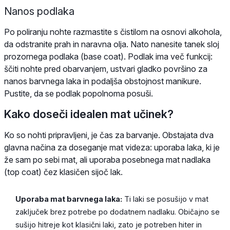
Nanos podlaka
Po poliranju nohte razmastite s čistilom na osnovi alkohola,
da odstranite prah in naravna olja. Nato nanesite tanek sloj
prozornega podlaka (base coat). Podlak ima več funkcij:
ščiti nohte pred obarvanjem, ustvari gladko površino za
nanos barvnega laka in podaljša obstojnost manikure.
Pustite, da se podlak popolnoma posuši.
Kako doseči idealen mat učinek?
Ko so nohti pripravljeni, je čas za barvanje. Obstajata dva
glavna načina za doseganje mat videza: uporaba laka, ki je
že sam po sebi mat, ali uporaba posebnega mat nadlaka
(top coat) čez klasičen sijoč lak.
Uporaba mat barvnega laka:
Ti laki se posušijo v mat
zaključek brez potrebe po dodatnem nadlaku. Običajno se
sušijo hitreje kot klasični laki, zato je potreben hiter in