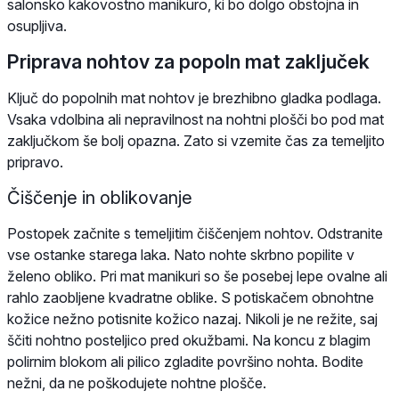
salonsko kakovostno manikuro, ki bo dolgo obstojna in
osupljiva.
Priprava nohtov za popoln mat zaključek
Ključ do popolnih mat nohtov je brezhibno gladka podlaga.
Vsaka vdolbina ali nepravilnost na nohtni plošči bo pod mat
zaključkom še bolj opazna. Zato si vzemite čas za temeljito
pripravo.
Čiščenje in oblikovanje
Postopek začnite s temeljitim čiščenjem nohtov. Odstranite
vse ostanke starega laka. Nato nohte skrbno popilite v
želeno obliko. Pri mat manikuri so še posebej lepe ovalne ali
rahlo zaobljene kvadratne oblike. S potiskačem obnohtne
kožice nežno potisnite kožico nazaj. Nikoli je ne režite, saj
ščiti nohtno posteljico pred okužbami. Na koncu z blagim
polirnim blokom ali pilico zgladite površino nohta. Bodite
nežni, da ne poškodujete nohtne plošče.