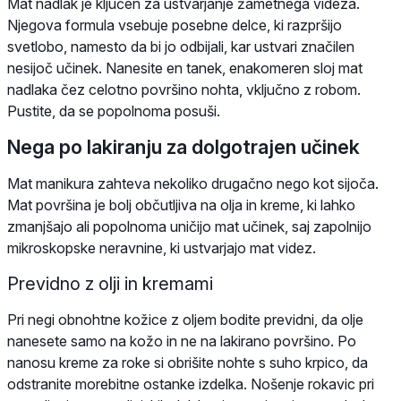
Mat nadlak je ključen za ustvarjanje žametnega videza.
Njegova formula vsebuje posebne delce, ki razpršijo
svetlobo, namesto da bi jo odbijali, kar ustvari značilen
nesijoč učinek. Nanesite en tanek, enakomeren sloj mat
nadlaka čez celotno površino nohta, vključno z robom.
Pustite, da se popolnoma posuši.
Nega po lakiranju za dolgotrajen učinek
Mat manikura zahteva nekoliko drugačno nego kot sijoča.
Mat površina je bolj občutljiva na olja in kreme, ki lahko
zmanjšajo ali popolnoma uničijo mat učinek, saj zapolnijo
mikroskopske neravnine, ki ustvarjajo mat videz.
Previdno z olji in kremami
Pri negi obnohtne kožice z oljem bodite previdni, da olje
nanesete samo na kožo in ne na lakirano površino. Po
nanosu kreme za roke si obrišite nohte s suho krpico, da
odstranite morebitne ostanke izdelka. Nošenje rokavic pri