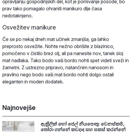
opravljanju gospodinjskih del, kot je pomivanje posode, bo
prav tako pomagalo ohraniti manikuro dlje časa
nedotaknjeno.
Osvežitev manikure
Če se po nekaj dneh mat učinek zmanjša, ga lahko
preprosto osvežite. Nohte nežno obrišite z blazinico,
pomočeno v čistilo brez olj, ali pa nanesite nov, tanek sloj
mat nadlaka. Tako bodo vaši bordo nohti spet videti sveži in
žametni. Z ustrezno pripravo, natančnim nanosom in
pravilno nego bodo vaši mat bordo nohti dolgo ostali
eleganten in moden dodatek.
Najnovejše
ඇක්‍රිලික් හෝ ජෙල් නියපොතු: වෙනස්කම්,
තෝරා ගන්නේ කවදාද සහ සකස් කරන්නේ