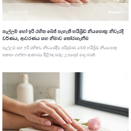
08.08.2026
Manikira
පැල්ලම් හෝ ඉරි රහිත බේජ් පැහැති හයිබ්‍රිඩ් නියපොතු: නිවැරදි
වර්ණය, ආවරණය සහ නිමාව තෝරාගැනීම
පැල්ලම් සහ ඉරි රහිතව නිවසේදීම පරිපූර්ණ බේජ් හයිබ්‍රිඩ් නියපොතු
සකසා ගන්නා ආකාරය පිළිබඳ සරල උපදෙස් මාලාවක්.