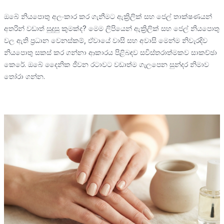
ඔබේ නියපොතු අලංකාර කර ගැනීමට ඇක්‍රිලික් සහ ජෙල් තාක්ෂණයන්
අතරින් වඩාත් සුදුසු කුමක්ද? මෙම ලිපියෙන් ඇක්‍රිලික් සහ ජෙල් නියපොතු
වල ඇති ප්‍රධාන වෙනස්කම්, ඒවායේ වාසි සහ අවාසි මෙන්ම නිවැරදිව
නියපොතු සකස් කර ගන්නා ආකාරය පිළිබඳව සවිස්තරාත්මකව සාකච්ඡා
කෙරේ. ඔබේ දෛනික ජීවන රටාවට වඩාත්ම ගැලපෙන සුන්දර නිමාව
තෝරා ගන්න.