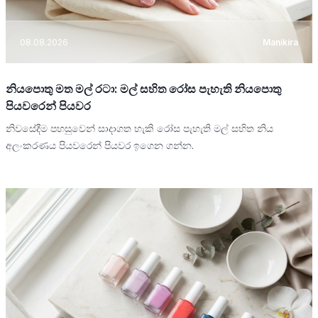
08.08.2026
Manikira
නියපොතු මත මල් රටා: මල් සහිත රෝස පැහැති නියපොතු
පියවරෙන් පියවර
නිවසේදීම පහසුවෙන් සාදාගත හැකි රෝස පැහැති මල් සහිත නිය
අලංකරණය පියවරෙන් පියවර ඉගෙන ගන්න.