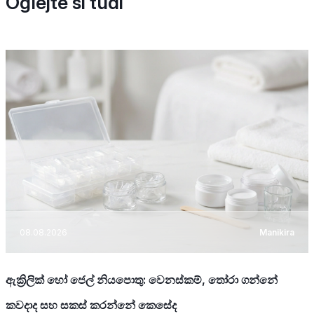
Oglejte si tudi
08.08.2026
Manikira
ඇක්‍රිලික් හෝ ජෙල් නියපොතු: වෙනස්කම්, තෝරා ගන්නේ
කවදාද සහ සකස් කරන්නේ කෙසේද