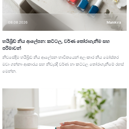
08.08.2026
Manikira
හයිබ්‍රිඩ් නිය ආලේපන: කට්ටල, වර්ණ තෝරාගැනීම සහ
පරිමාවන්
නිවසේදීම හයිබ්‍රිඩ් නිය ආලේපන භාවිතයෙන් අලංකාර නිය මෝස්තර
මවා ගන්නා ආකාරය සහ නිවැරදි වර්ණ හා කට්ටල තෝරාගැනීමේ රහස්
මෙන්න.