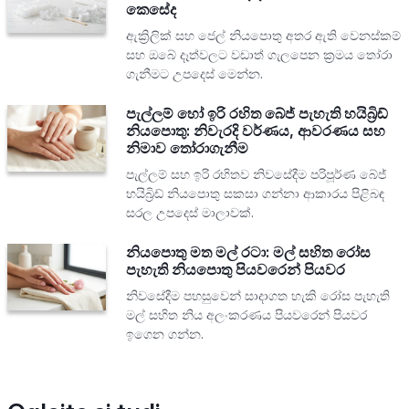
කෙසේද
ඇක්‍රිලික් සහ ජෙල් නියපොතු අතර ඇති වෙනස්කම්
සහ ඔබේ දෑත්වලට වඩාත් ගැලපෙන ක්‍රමය තෝරා
ගැනීමට උපදෙස් මෙන්න.
පැල්ලම් හෝ ඉරි රහිත බේජ් පැහැති හයිබ්‍රිඩ්
නියපොතු: නිවැරදි වර්ණය, ආවරණය සහ
නිමාව තෝරාගැනීම
පැල්ලම් සහ ඉරි රහිතව නිවසේදීම පරිපූර්ණ බේජ්
හයිබ්‍රිඩ් නියපොතු සකසා ගන්නා ආකාරය පිළිබඳ
සරල උපදෙස් මාලාවක්.
නියපොතු මත මල් රටා: මල් සහිත රෝස
පැහැති නියපොතු පියවරෙන් පියවර
නිවසේදීම පහසුවෙන් සාදාගත හැකි රෝස පැහැති
මල් සහිත නිය අලංකරණය පියවරෙන් පියවර
ඉගෙන ගන්න.