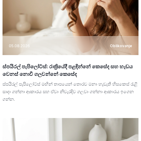
05.08.2026
Oblikovanje
ස්පයිරල් පැපිලෝට්ස්: රාත්‍රියේදී පළඳින්නේ කෙසේද සහ හැඩය
වෙනස් නොවී ගලවන්නේ කෙසේද
ස්පයිරල් පැපිලෝට්ස් මඟින් තාපයෙන් තොරව මනා හැඩැති හිසකෙස් රැළි
සාදා ගන්නා ආකාරය සහ ඒවා නිවැරදිව ගලවා ගන්නා ආකාරය ඉගෙන
ගන්න.