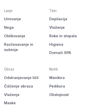
Lasje
Telo
Umivanje
Depilacija
Nega
Vlaženje
Oblikovanje
Roke in stopala
Razčesavanje in
Higiena
sušenje
Domači SPA
Obraz
Nohti
Odstranjevanje ličil
Manikira
Čiščenje obraza
Pedikura
Vlaženje
Obstojnost
Maske