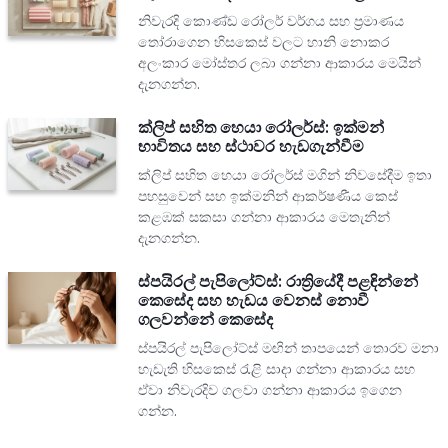
නිවැරදි කොණ්ඩ රෝලර් වර්ගය සහ ප්‍රමාණය
තෝරාගෙන හිසකෙස් වලට හානි නොකර
අලංකාර මෝස්තර ලබා ගන්නා ආකාරය මෙයින්
දැනගන්න.
ක්ලිප් සහිත හෙයා රෝලර්ස්: ඉක්මන්
භාවිතය සහ ස්ථාවර හැඩගැන්වීම
ක්ලිප් සහිත හෙයා රෝලර්ස් මගින් නිවසේදීම ඉතා
පහසුවෙන් සහ ඉක්මනින් ආකර්ෂණීය කෙස්
කළඹක් සකසා ගන්නා ආකාරය මෙතැනින්
දැනගන්න.
ස්පයිරල් පැපිලෝට්ස්: රාත්‍රියේදී පළඳින්නේ
කෙසේද සහ හැඩය වෙනස් නොවී
ගලවන්නේ කෙසේද
ස්පයිරල් පැපිලෝට්ස් මඟින් තාපයෙන් තොරව මනා
හැඩැති හිසකෙස් රැළි සාදා ගන්නා ආකාරය සහ
ඒවා නිවැරදිව ගලවා ගන්නා ආකාරය ඉගෙන
ගන්න.