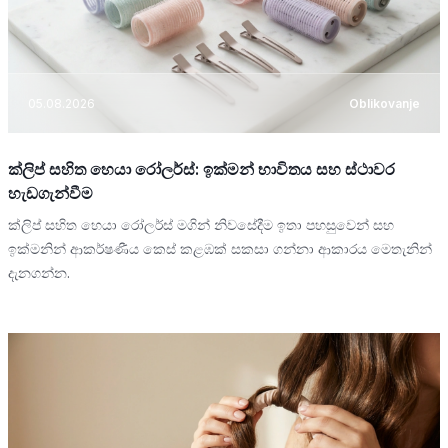
05.08.2026
Oblikovanje
ක්ලිප් සහිත හෙයා රෝලර්ස්: ඉක්මන් භාවිතය සහ ස්ථාවර
හැඩගැන්වීම
ක්ලිප් සහිත හෙයා රෝලර්ස් මගින් නිවසේදීම ඉතා පහසුවෙන් සහ
ඉක්මනින් ආකර්ෂණීය කෙස් කළඹක් සකසා ගන්නා ආකාරය මෙතැනින්
දැනගන්න.