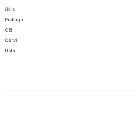
Ličila
Podlaga
Oči
Obrvi
Usta
© 2026 Seluno Beauty