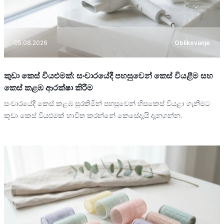
05.08.2026
Oblikovanje
කුඩා කෙස් වියළුමක්: සංචාරයේදී පහසුවෙන් කෙස් වියළීම සහ
කෙස් කළඹ ආරක්ෂා කිරීම
සංචාරයේදී කෙස් කළඹ සුරකිමින් පහසුවෙන් හිසකෙස් වියළා ගැනීමට
කුඩා කෙස් වියළුමක් භාවිත කරන්නේ කෙසේදැයි දැනගන්න.