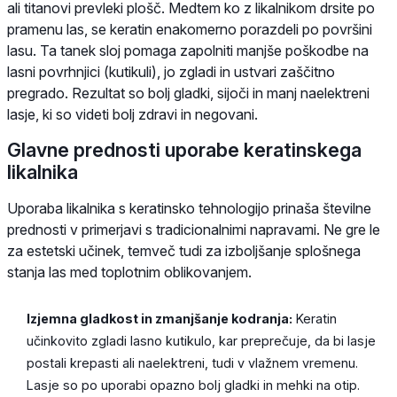
ali titanovi prevleki plošč. Medtem ko z likalnikom drsite po
pramenu las, se keratin enakomerno porazdeli po površini
lasu. Ta tanek sloj pomaga zapolniti manjše poškodbe na
lasni povrhnjici (kutikuli), jo zgladi in ustvari zaščitno
pregrado. Rezultat so bolj gladki, sijoči in manj naelektreni
lasje, ki so videti bolj zdravi in negovani.
Glavne prednosti uporabe keratinskega
likalnika
Uporaba likalnika s keratinsko tehnologijo prinaša številne
prednosti v primerjavi s tradicionalnimi napravami. Ne gre le
za estetski učinek, temveč tudi za izboljšanje splošnega
stanja las med toplotnim oblikovanjem.
Izjemna gladkost in zmanjšanje kodranja:
Keratin
učinkovito zgladi lasno kutikulo, kar preprečuje, da bi lasje
postali krepasti ali naelektreni, tudi v vlažnem vremenu.
Lasje so po uporabi opazno bolj gladki in mehki na otip.