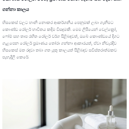
ගන්නා කාලය
හිසකෙස් වලට හානි නොකර ආකර්ශනීය පෙනුමක් ලබා ගැනීමට
කොණ්ඩ රෝලර් භාවිතය කදිම විසඳුමකි. මෙම ලිපියෙන් වෙල්ක්‍රෝ,
ෆෝම් සහ තාප රහිත රෝලර් වර්ග පිළිබඳවත්, ඔබේ කොණ්ඩයේ දිගට
ගැළපෙන රෝලර් ප්‍රමාණය තෝරා ගන්නා ආකාරයත්, ඒවා නිවැරදිව
හිසකෙස් මත රඳවා තබා ගත යුතු කාලයත් පිළිබඳව සවිස්තරාත්මකව
පැහැදිලි කෙරේ.