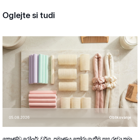
Oglejte si tudi
05.08.2026
Oblikovanje
කොණ්ඩ රෝලර්: වර්ග, ප්‍රමාණය තෝරා ගැනීම සහ රඳවා තබා