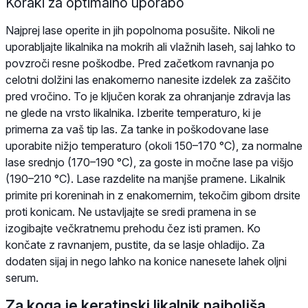
Koraki za optimalno uporabo
Najprej lase operite in jih popolnoma posušite. Nikoli ne
uporabljajte likalnika na mokrih ali vlažnih laseh, saj lahko to
povzroči resne poškodbe. Pred začetkom ravnanja po
celotni dolžini las enakomerno nanesite izdelek za zaščito
pred vročino. To je ključen korak za ohranjanje zdravja las
ne glede na vrsto likalnika. Izberite temperaturo, ki je
primerna za vaš tip las. Za tanke in poškodovane lase
uporabite nižjo temperaturo (okoli 150–170 °C), za normalne
lase srednjo (170–190 °C), za goste in močne lase pa višjo
(190–210 °C). Lase razdelite na manjše pramene. Likalnik
primite pri koreninah in z enakomernim, tekočim gibom drsite
proti konicam. Ne ustavljajte se sredi pramena in se
izogibajte večkratnemu prehodu čez isti pramen. Ko
končate z ravnanjem, pustite, da se lasje ohladijo. Za
dodaten sijaj in nego lahko na konice nanesete lahek oljni
serum.
Za koga je keratinski likalnik najboljša