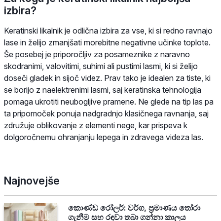
izbira?
Keratinski likalnik je odlična izbira za vse, ki si redno ravnajo
lase in želijo zmanjšati morebitne negativne učinke toplote.
Še posebej je priporočljiv za posameznike z naravno
skodranimi, valovitimi, suhimi ali pustimi lasmi, ki si želijo
doseči gladek in sijoč videz. Prav tako je idealen za tiste, ki
se borijo z naelektrenimi lasmi, saj keratinska tehnologija
pomaga ukrotiti neubogljive pramene. Ne glede na tip las pa
ta pripomoček ponuja nadgradnjo klasičnega ravnanja, saj
združuje oblikovanje z elementi nege, kar prispeva k
dolgoročnemu ohranjanju lepega in zdravega videza las.
Najnovejše
කොණ්ඩ රෝලර්: වර්ග, ප්‍රමාණය තෝරා
ගැනීම සහ රඳවා තබා ගන්නා කාලය