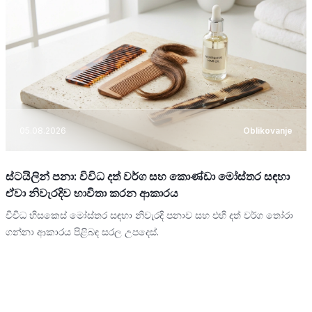
05.08.2026
Oblikovanje
ස්ටයිලින් පනා: විවිධ දත් වර්ග සහ කොණ්ඩා මෝස්තර සඳහා
ඒවා නිවැරදිව භාවිතා කරන ආකාරය
විවිධ හිසකෙස් මෝස්තර සඳහා නිවැරදි පනාව සහ එහි දත් වර්ග තෝරා
ගන්නා ආකාරය පිළිබඳ සරල උපදෙස්.