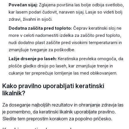
Povečan sijaj:
Zglajena površina las bolje odbija svetlobo,
kar lasem podari čudovit, naraven sijaj. Lasje so videti bolj
zdravi, živahni in sijoči.
Dodatna zaščita pred toploto:
Čeprav keratinski sloj ne
more v celoti nadomestiti izdelka za zaščito pred toploto,
nudi dodatno plast zaščite pred visokimi temperaturami in
zmanjšuje tveganje za poškodbe.
Lažje drsenje po laseh:
Keratinska prevleka omogoča, da
plošče gladko drsijo po laseh, kar zmanjšuje trenje in
cukanje ter preprečuje lomljenje las med oblikovanjem.
Kako pravilno uporabljati keratinski
likalnik?
Za doseganje najboljših rezultatov in ohranjanje zdravja las
je pomembno, da keratinski likalnik uporabljate pravilno.
Sledite tem preprostim korakom za popolno pričesko.