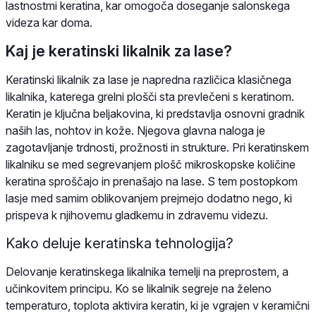
lastnostmi keratina, kar omogoča doseganje salonskega
videza kar doma.
Kaj je keratinski likalnik za lase?
Keratinski likalnik za lase je napredna različica klasičnega
likalnika, katerega grelni plošči sta prevlečeni s keratinom.
Keratin je ključna beljakovina, ki predstavlja osnovni gradnik
naših las, nohtov in kože. Njegova glavna naloga je
zagotavljanje trdnosti, prožnosti in strukture. Pri keratinskem
likalniku se med segrevanjem plošč mikroskopske količine
keratina sproščajo in prenašajo na lase. S tem postopkom
lasje med samim oblikovanjem prejmejo dodatno nego, ki
prispeva k njihovemu gladkemu in zdravemu videzu.
Kako deluje keratinska tehnologija?
Delovanje keratinskega likalnika temelji na preprostem, a
učinkovitem principu. Ko se likalnik segreje na želeno
temperaturo, toplota aktivira keratin, ki je vgrajen v keramični