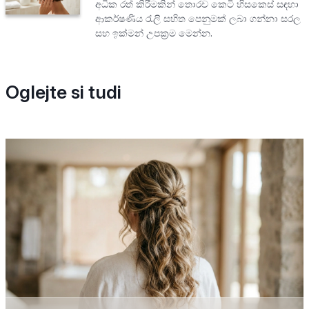
අධික රත් කිරීමකින් තොරව කෙටි හිසකෙස් සඳහා
ආකර්ෂණීය රැලි සහිත පෙනුමක් ලබා ගන්නා සරල
සහ ඉක්මන් උපක්‍රම මෙන්න.
Oglejte si tudi