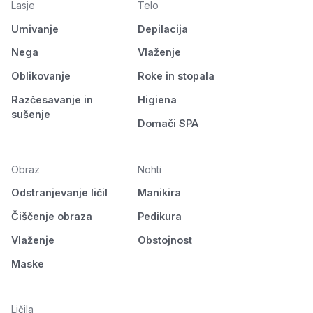
Lasje
Telo
Umivanje
Depilacija
Nega
Vlaženje
Oblikovanje
Roke in stopala
Razčesavanje in
Higiena
sušenje
Domači SPA
Obraz
Nohti
Odstranjevanje ličil
Manikira
Čiščenje obraza
Pedikura
Vlaženje
Obstojnost
Maske
Ličila