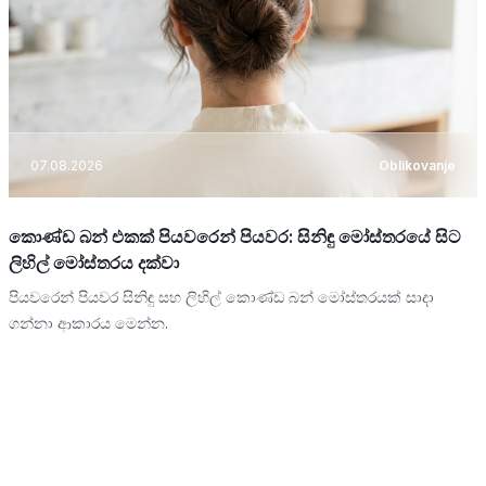
07.08.2026
Oblikovanje
කොණ්ඩ බන් එකක් පියවරෙන් පියවර: සිනිඳු මෝස්තරයේ සිට
ලිහිල් මෝස්තරය දක්වා
පියවරෙන් පියවර සිනිඳු සහ ලිහිල් කොණ්ඩ බන් මෝස්තරයක් සාදා
ගන්නා ආකාරය මෙන්න.