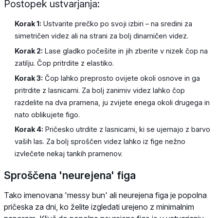
Postopek ustvarjanja:
Korak 1:
Ustvarite prečko po svoji izbiri – na sredini za
simetričen videz ali na strani za bolj dinamičen videz.
Korak 2:
Lase gladko počešite in jih zberite v nizek čop na
zatilju. Čop pritrdite z elastiko.
Korak 3:
Čop lahko preprosto ovijete okoli osnove in ga
pritrdite z lasnicami. Za bolj zanimiv videz lahko čop
razdelite na dva pramena, ju zvijete enega okoli drugega in
nato oblikujete figo.
Korak 4:
Pričesko utrdite z lasnicami, ki se ujemajo z barvo
vaših las. Za bolj sproščen videz lahko iz fige nežno
izvlečete nekaj tankih pramenov.
Sproščena 'neurejena' figa
Tako imenovana 'messy bun' ali neurejena figa je popolna
pričeska za dni, ko želite izgledati urejeno z minimalnim