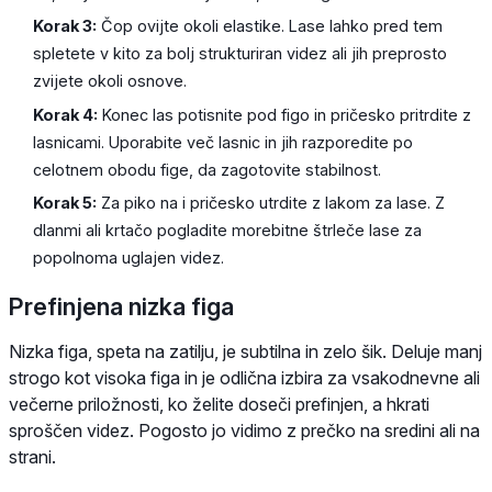
Korak 3:
Čop ovijte okoli elastike. Lase lahko pred tem
spletete v kito za bolj strukturiran videz ali jih preprosto
zvijete okoli osnove.
Korak 4:
Konec las potisnite pod figo in pričesko pritrdite z
lasnicami. Uporabite več lasnic in jih razporedite po
celotnem obodu fige, da zagotovite stabilnost.
Korak 5:
Za piko na i pričesko utrdite z lakom za lase. Z
dlanmi ali krtačo pogladite morebitne štrleče lase za
popolnoma uglajen videz.
Prefinjena nizka figa
Nizka figa, speta na zatilju, je subtilna in zelo šik. Deluje manj
strogo kot visoka figa in je odlična izbira za vsakodnevne ali
večerne priložnosti, ko želite doseči prefinjen, a hkrati
sproščen videz. Pogosto jo vidimo z prečko na sredini ali na
strani.