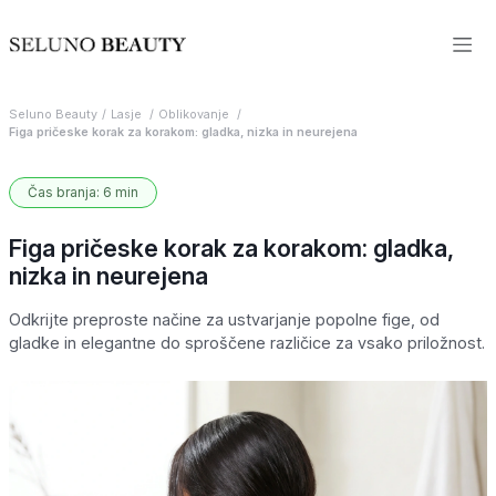
Seluno Beauty
Lasje
Oblikovanje
Figa pričeske korak za korakom: gladka, nizka in neurejena
Čas branja: 6 min
Figa pričeske korak za korakom: gladka,
nizka in neurejena
Odkrijte preproste načine za ustvarjanje popolne fige, od
gladke in elegantne do sproščene različice za vsako priložnost.