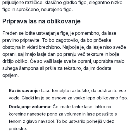
priljubljene različice: klasično gladko figo, elegantno nizko
figo in sproščeno, neurejeno figo.
Priprava las na oblikovanje
Preden se lotite ustvarjanja fige, je pomembno, da lase
pravilno pripravite. To bo zagotovilo, da bo pričeska
obstojna in videti brezhibno. Najbolje je, da lasje niso sveže
oprani, saj imajo lasje dan po pranju več teksture in bolje
držijo obliko. Če so vaši lasje sveže oprani, uporabite malo
suhega šampona ali pršila za teksturo, da jim dodate
oprijem.
Razčesavanje:
Lase temeljito razčešite, da odstranite vse
vozle. Gladki lasje so osnova za vsako lepo oblikovano figo.
Dodajanje volumna:
Če imate tanke lase, lahko na
korenine nanesete peno za volumen in lase posušite s
fenom z glavo navzdol. To bo ustvarilo polnejši videz
pričeske.