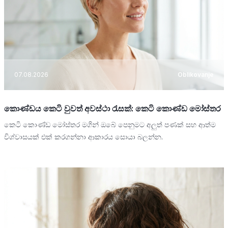
07.08.2026
Oblikovanje
කොණ්ඩය කෙටි වුවත් අවස්ථා රැසක්: කෙටි කොණ්ඩ මෝස්තර
කෙටි කොණ්ඩ මෝස්තර මගින් ඔබේ පෙනුමට අලුත් පණක් සහ ආත්ම
විශ්වාසයක් එක් කරගන්නා ආකාරය සොයා බලන්න.