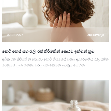
07.08.2026
Oblikovanje
කෙටි කෙස් සහ රැලි: රත් කිරීමකින් තොරව ඉක්මන් ක්‍රම
අධික රත් කිරීමකින් තොරව කෙටි හිසකෙස් සඳහා ආකර්ෂණීය රැලි සහිත
පෙනුමක් ලබා ගන්නා සරල සහ ඉක්මන් උපක්‍රම මෙන්න.