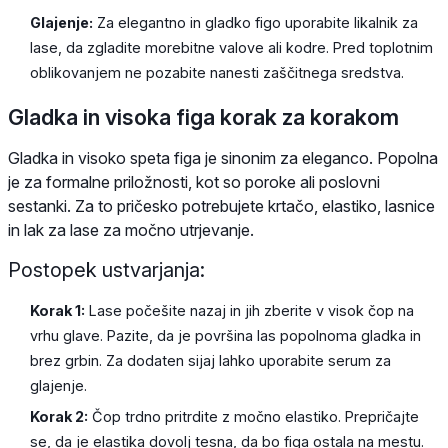
Glajenje:
Za elegantno in gladko figo uporabite likalnik za
lase, da zgladite morebitne valove ali kodre. Pred toplotnim
oblikovanjem ne pozabite nanesti zaščitnega sredstva.
Gladka in visoka figa korak za korakom
Gladka in visoko speta figa je sinonim za eleganco. Popolna
je za formalne priložnosti, kot so poroke ali poslovni
sestanki. Za to pričesko potrebujete krtačo, elastiko, lasnice
in lak za lase za močno utrjevanje.
Postopek ustvarjanja:
Korak 1:
Lase počešite nazaj in jih zberite v visok čop na
vrhu glave. Pazite, da je površina las popolnoma gladka in
brez grbin. Za dodaten sijaj lahko uporabite serum za
glajenje.
Korak 2:
Čop trdno pritrdite z močno elastiko. Prepričajte
se, da je elastika dovolj tesna, da bo figa ostala na mestu.