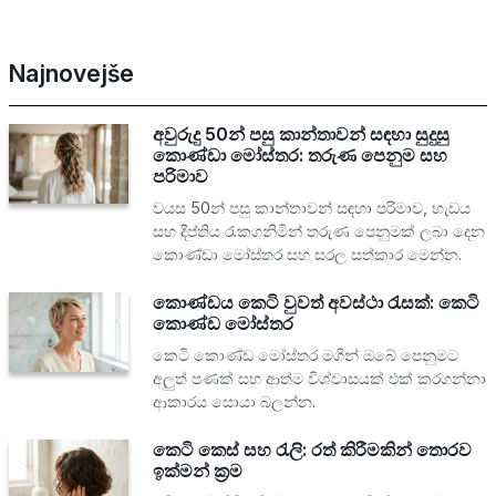
Najnovejše
අවුරුදු 50න් පසු කාන්තාවන් සඳහා සුදුසු
කොණ්ඩා මෝස්තර: තරුණ පෙනුම සහ
පරිමාව
වයස 50න් පසු කාන්තාවන් සඳහා පරිමාව, හැඩය
සහ දීප්තිය රැකගනිමින් තරුණ පෙනුමක් ලබා දෙන
කොණ්ඩා මෝස්තර සහ සරල සත්කාර මෙන්න.
කොණ්ඩය කෙටි වුවත් අවස්ථා රැසක්: කෙටි
කොණ්ඩ මෝස්තර
කෙටි කොණ්ඩ මෝස්තර මගින් ඔබේ පෙනුමට
අලුත් පණක් සහ ආත්ම විශ්වාසයක් එක් කරගන්නා
ආකාරය සොයා බලන්න.
කෙටි කෙස් සහ රැලි: රත් කිරීමකින් තොරව
ඉක්මන් ක්‍රම