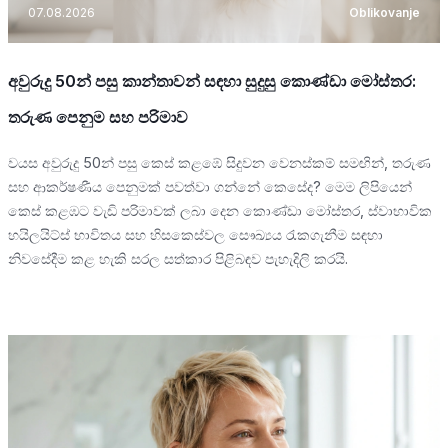
07.08.2026
Oblikovanje
අවුරුදු 50න් පසු කාන්තාවන් සඳහා සුදුසු කොණ්ඩා මෝස්තර:
තරුණ පෙනුම සහ පරිමාව
වයස අවුරුදු 50න් පසු කෙස් කළඹේ සිදුවන වෙනස්කම් සමඟින්, තරුණ
සහ ආකර්ෂණීය පෙනුමක් පවත්වා ගන්නේ කෙසේද? මෙම ලිපියෙන්
කෙස් කළඹට වැඩි පරිමාවක් ලබා දෙන කොණ්ඩා මෝස්තර, ස්වාභාවික
හයිලයිට්ස් භාවිතය සහ හිසකෙස්වල සෞඛ්‍යය රැකගැනීම සඳහා
නිවසේදීම කළ හැකි සරල සත්කාර පිළිබඳව පැහැදිලි කරයි.