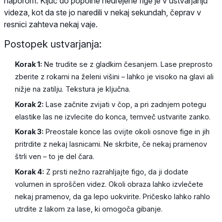
naporom. Ključ do popolne neurejene fige je v ustvarjanju
videza, kot da ste jo naredili v nekaj sekundah, čeprav v
resnici zahteva nekaj vaje.
Postopek ustvarjanja:
Korak 1:
Ne trudite se z gladkim česanjem. Lase preprosto
zberite z rokami na želeni višini – lahko je visoko na glavi ali
nižje na zatilju. Tekstura je ključna.
Korak 2:
Lase začnite zvijati v čop, a pri zadnjem potegu
elastike las ne izvlecite do konca, temveč ustvarite zanko.
Korak 3:
Preostale konce las ovijte okoli osnove fige in jih
pritrdite z nekaj lasnicami. Ne skrbite, če nekaj pramenov
štrli ven – to je del čara.
Korak 4:
Z prsti nežno razrahljajte figo, da ji dodate
volumen in sproščen videz. Okoli obraza lahko izvlečete
nekaj pramenov, da ga lepo uokvirite. Pričesko lahko rahlo
utrdite z lakom za lase, ki omogoča gibanje.