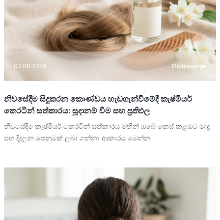
07.08.2026
Oblikovanje
නිවසේදීම සිදුකරන කොණ්ඩය හැඩගැන්වීමේදී කැෂ්මියර්
කෙරටින් සත්කාරය: සූදානම් වීම සහ ප්‍රතිඵල
නිවසේදීම කැෂ්මියර් කෙරටින් සත්කාරය මඟින් ඔබේ කෙස් කළඹට මෘදු
සහ දිදුලන පෙනුමක් ලබා ගන්නා ආකාරය මෙන්න.