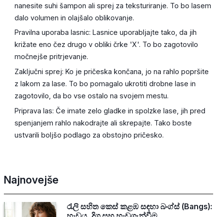
nanesite suhi šampon ali sprej za teksturiranje. To bo lasem
dalo volumen in olajšalo oblikovanje.
Pravilna uporaba lasnic: Lasnice uporabljajte tako, da jih
križate eno čez drugo v obliki črke 'X'. To bo zagotovilo
močnejše pritrjevanje.
Zaključni sprej: Ko je pričeska končana, jo na rahlo popršite
z lakom za lase. To bo pomagalo ukrotiti drobne lase in
zagotovilo, da bo vse ostalo na svojem mestu.
Priprava las: Če imate zelo gladke in spolzke lase, jih pred
spenjanjem rahlo nakodrajte ali skrepajte. Tako boste
ustvarili boljšo podlago za obstojno pričesko.
Najnovejše
රැලි සහිත කෙස් කළඹ සඳහා බංග්ස් (Bangs):
හැඩය, දිග සහ හැඩගැන්වීම