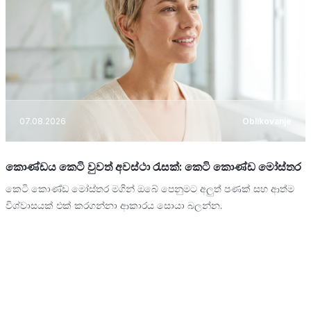
07.08.2026
Oblikovanje
කොණ්ඩය කෙටි වුවත් අවස්ථා රැසක්: කෙටි කොණ්ඩ මෝස්තර
කෙටි කොණ්ඩ මෝස්තර මගින් ඔබේ පෙනුමට අලුත් පණක් සහ ආත්ම
විශ්වාසයක් එක් කරගන්නා ආකාරය සොයා බලන්න.