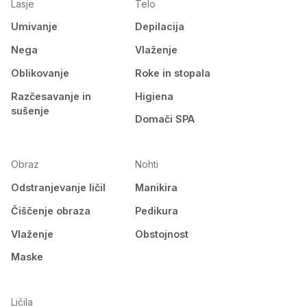
Lasje
Telo
Umivanje
Depilacija
Nega
Vlaženje
Oblikovanje
Roke in stopala
Razčesavanje in
Higiena
sušenje
Domači SPA
Obraz
Nohti
Odstranjevanje ličil
Manikira
Čiščenje obraza
Pedikura
Vlaženje
Obstojnost
Maske
Ličila