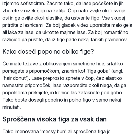
izjemno sofisticiran. Začnite tako, da lase počešete in jih
zberete v nizek čop na zatilju. Čop nato zvijte okoli svoje
osi in ga ovijte okoli elastike, da ustvarite figo. Vse skupaj
pritrdite z lasnicami. Za bolj gladek videz uporabite malo gela
ali laka za lase, da ukrotite majhne lase. Za bolj romantično
različico pa pustite, da iz fige pade nekaj tankih pramenov.
Kako doseči popolno obliko fige?
Če imate težave z oblikovanjem simetrične fige, si lahko
pomagate s pripomočkom, znanim kot 'figa goba' (angl.
'hair donut'). Lase preprosto spnete v čop, čez elastiko
namestite pripomoček, lase razporedite okoli njega, da ga
popolnoma prekrijete, in konice las zataknete pod gobo.
Tako boste dosegli popolno in polno figo v samo nekaj
minutah.
Sproščena visoka figa za vsak dan
Tako imenovana 'messy bun' ali sproščena figa je