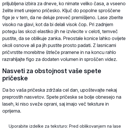
priljubljena izbira za dneve, ko nimate veliko časa, a vseeno
želite imeti urejeno pričesko. Ključ do popolne sproščene
fige je v tem, da ne deluje preveč premišljeno. Lase zberite
visoko na glavi, kot da bi delali visok čop. Pri zadnjem
potegu las skozi elastiko jih ne izvlecite v celoti, temveč
pustite, da se oblikuje zanka. Preostale konice lahko ovijete
okoli osnove ali pa jih pustite prosto padati. Z lasnicami
pričvrstite morebitne štrleče pramene in na koncu rahlo
razrahljajte figo za dodaten volumen in sproščen videz.
Nasveti za obstojnost vaše spete
pričeske
Da bo vaša pričeska zdržala cel dan, upoštevajte nekaj
preprostih nasvetov. Spete pričeske se bolje obnesejo na
laseh, ki niso sveže oprani, saj imajo več teksture in
oprijema.
Uporabite izdelke za teksturo: Pred oblikovanjem na lase