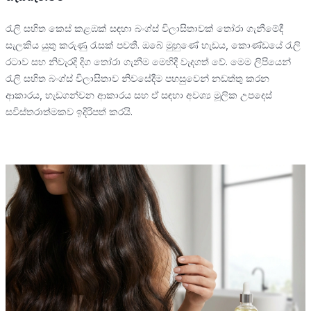
රැලි සහිත කෙස් කළඹක් සඳහා බංග්ස් විලාසිතාවක් තෝරා ගැනීමේදී
සැලකිය යුතු කරුණු රැසක් පවතී. ඔබේ මුහුණේ හැඩය, කොණ්ඩයේ රැලි
රටාව සහ නිවැරදි දිග තෝරා ගැනීම මෙහිදී වැදගත් වේ. මෙම ලිපියෙන්
රැලි සහිත බංග්ස් විලාසිතාව නිවසේදීම පහසුවෙන් නඩත්තු කරන
ආකාරය, හැඩගන්වන ආකාරය සහ ඒ සඳහා අවශ්‍ය මූලික උපදෙස්
සවිස්තරාත්මකව ඉදිරිපත් කරයි.