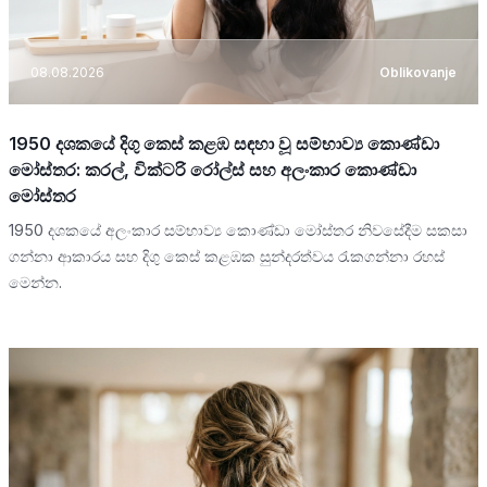
08.08.2026
Oblikovanje
1950 දශකයේ දිගු කෙස් කළඹ සඳහා වූ සම්භාව්‍ය කොණ්ඩා
මෝස්තර: කරල්, වික්ටරි රෝල්ස් සහ අලංකාර කොණ්ඩා
මෝස්තර
1950 දශකයේ අලංකාර සම්භාව්‍ය කොණ්ඩා මෝස්තර නිවසේදීම සකසා
ගන්නා ආකාරය සහ දිගු කෙස් කළඹක සුන්දරත්වය රැකගන්නා රහස්
මෙන්න.