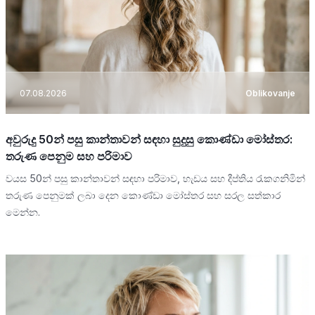
07.08.2026
Oblikovanje
අවුරුදු 50න් පසු කාන්තාවන් සඳහා සුදුසු කොණ්ඩා මෝස්තර:
තරුණ පෙනුම සහ පරිමාව
වයස 50න් පසු කාන්තාවන් සඳහා පරිමාව, හැඩය සහ දීප්තිය රැකගනිමින්
තරුණ පෙනුමක් ලබා දෙන කොණ්ඩා මෝස්තර සහ සරල සත්කාර
මෙන්න.