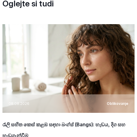
Oglejte si tudi
08.08.2026
Oblikovanje
රැලි සහිත කෙස් කළඹ සඳහා බංග්ස් (Bangs): හැඩය, දිග සහ
හැඩගැන්වීම