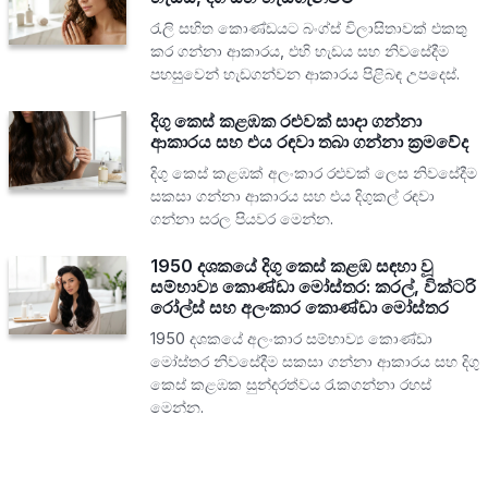
රැලි සහිත කොණ්ඩයට බංග්ස් විලාසිතාවක් එකතු
කර ගන්නා ආකාරය, එහි හැඩය සහ නිවසේදීම
පහසුවෙන් හැඩගන්වන ආකාරය පිළිබඳ උපදෙස්.
දිගු කෙස් කළඹක රළුවක් සාදා ගන්නා
ආකාරය සහ එය රඳවා තබා ගන්නා ක්‍රමවේද
දිගු කෙස් කළඹක් අලංකාර රළුවක් ලෙස නිවසේදීම
සකසා ගන්නා ආකාරය සහ එය දිගුකල් රඳවා
ගන්නා සරල පියවර මෙන්න.
1950 දශකයේ දිගු කෙස් කළඹ සඳහා වූ
සම්භාව්‍ය කොණ්ඩා මෝස්තර: කරල්, වික්ටරි
රෝල්ස් සහ අලංකාර කොණ්ඩා මෝස්තර
1950 දශකයේ අලංකාර සම්භාව්‍ය කොණ්ඩා
මෝස්තර නිවසේදීම සකසා ගන්නා ආකාරය සහ දිගු
කෙස් කළඹක සුන්දරත්වය රැකගන්නා රහස්
මෙන්න.