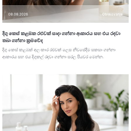
08.08.2026
Oblikovanje
දිගු කෙස් කළඹක රළුවක් සාදා ගන්නා ආකාරය සහ එය රඳවා
තබා ගන්නා ක්‍රමවේද
දිගු කෙස් කළඹක් අලංකාර රළුවක් ලෙස නිවසේදීම සකසා ගන්නා
ආකාරය සහ එය දිගුකල් රඳවා ගන්නා සරල පියවර මෙන්න.