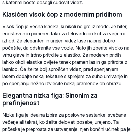
s katerimi boste dosegli čudovit videz.
Klasičen visok čop z modernim pridihom
Visok čop je večna klasika, ki nikoli ne gre iz mode. Je hiter,
enostaven in primeren tako za telovadnico kot za večerni
izhod. Za eleganten in urejen videz lase najprej dobro
počešite, da odstranite vse vozle. Nato jih zberite visoko na
vrhu glave in trdno pritrdite z elastiko. Za moderen pridih
lahko okoli elastike ovijete tanek pramen las in ga pritrdite z
lasnico. Če želite bolj sproščen videz, pred spenjanjem
lasem dodajte nekaj teksture s sprejem za suho umivanje in
po spenjanju nežno izvlecite nekaj pramenov ob obrazu.
Elegantna nizka figa: Sinonim za
prefinjenost
Nizka figa je idealna izbira za poslovne sestanke, svečane
večerje ali takrat, ko želite delovati posebej urejeno. Ta
pričeska je preprosta za ustvarjanje, njen končni učinek pa je