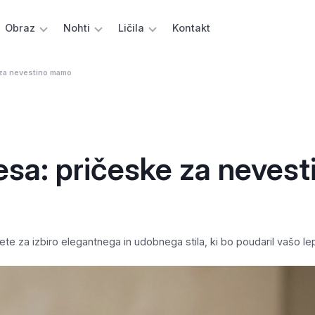
Obraz
Nohti
Ličila
Kontakt
 za nevestino mamo
esa: pričeske za nevest
te za izbiro elegantnega in udobnega stila, ki bo poudaril vašo le