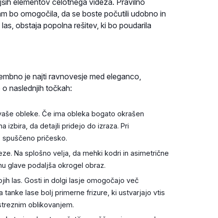
ših elementov celotnega videza. Pravilno
am bo omogočila, da se boste počutili udobno in
 las, obstaja popolna rešitev, ki bo poudarila
membno je najti ravnovesje med eleganco,
 o naslednjih točkah:
 vaše obleke. Če ima obleka bogato okrašen
na izbira, da detajli pridejo do izraza. Pri
o, spuščeno pričesko.
eze. Na splošno velja, da mehki kodri in asimetrične
u glave podaljša okrogel obraz.
jih las. Gosti in dolgi lasje omogočajo več
nke lase bolj primerne frizure, ki ustvarjajo vtis
ustreznim oblikovanjem.