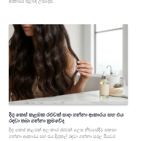
ආකාරය පිළිබඳ උපදෙස්.
දිගු කෙස් කළඹක රළුවක් සාදා ගන්නා ආකාරය සහ එය
රඳවා තබා ගන්නා ක්‍රමවේද
දිගු කෙස් කළඹක් අලංකාර රළුවක් ලෙස නිවසේදීම සකසා
ගන්නා ආකාරය සහ එය දිගුකල් රඳවා ගන්නා සරල පියවර