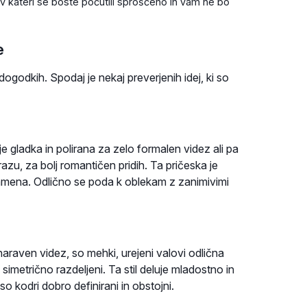
 v kateri se boste počutili sproščeno in vam ne bo
e
godkih. Spodaj je nekaj preverjenih idej, ki so
 je gladka in polirana za zelo formalen videz ali pa
zu, za bolj romantičen pridih. Ta pričeska je
r ramena. Odlično se poda k oblekam z zanimivimi
 naraven videz, so mehki, urejeni valovi odlična
 simetrično razdeljeni. Ta stil deluje mladostno in
 kodri dobro definirani in obstojni.