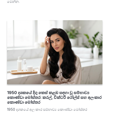
මෙන්න.
1950 දශකයේ දිගු කෙස් කළඹ සඳහා වූ සම්භාව්‍ය
කොණ්ඩා මෝස්තර: කරල්, වික්ටරි රෝල්ස් සහ අලංකාර
කොණ්ඩා මෝස්තර
1950 දශකයේ අලංකාර සම්භාව්‍ය කොණ්ඩා මෝස්තර