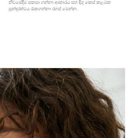
නිවසේදීම සකසා ගන්නා ආකාරය සහ දිගු කෙස් කළඹක
සුන්දරත්වය රැකගන්නා රහස් මෙන්න.