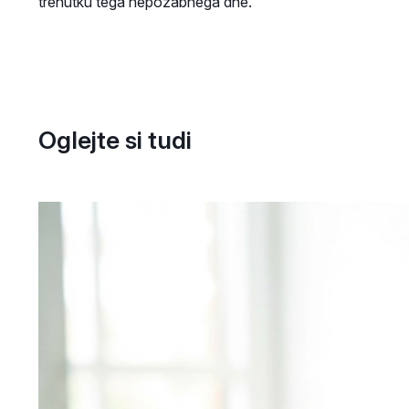
trenutku tega nepozabnega dne.
Oglejte si tudi