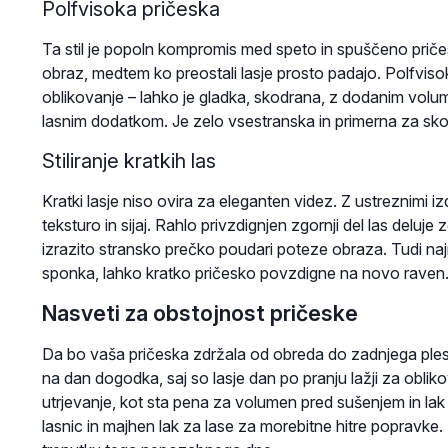
Polfvisoka pričeska
Ta stil je popoln kompromis med speto in spuščeno pričesk
obraz, medtem ko preostali lasje prosto padajo. Polfvis
oblikovanje – lahko je gladka, skodrana, z dodanim volu
lasnim dodatkom. Je zelo vsestranska in primerna za skora
Stiliranje kratkih las
Kratki lasje niso ovira za eleganten videz. Z ustreznimi i
teksturo in sijaj. Rahlo privzdignjen zgornji del las delu
izrazito stransko prečko poudari poteze obraza. Tudi naj
sponka, lahko kratko pričesko povzdigne na novo raven
Nasveti za obstojnost pričeske
Da bo vaša pričeska zdržala od obreda do zadnjega ples
na dan dogodka, saj so lasje dan po pranju lažji za obli
utrjevanje, kot sta pena za volumen pred sušenjem in lak 
lasnic in majhen lak za lase za morebitne hitre popravke