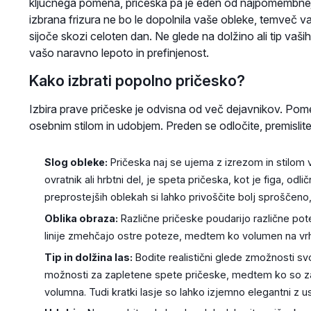
ključnega pomena, pričeska pa je eden od najpomembnej
izbrana frizura ne bo le dopolnila vaše obleke, temveč v
sijoče skozi celoten dan. Ne glede na dolžino ali tip vaših
vašo naravno lepoto in prefinjenost.
Kako izbrati popolno pričesko?
Izbira prave pričeske je odvisna od več dejavnikov. Po
osebnim stilom in udobjem. Preden se odločite, premislite
Slog obleke:
Pričeska naj se ujema z izrezom in stilom
ovratnik ali hrbtni del, je speta pričeska, kot je figa, odlič
preprostejših oblekah si lahko privoščite bolj sproščen
Oblika obraza:
Različne pričeske poudarijo različne pot
linije zmehčajo ostre poteze, medtem ko volumen na vrh
Tip in dolžina las:
Bodite realistični glede zmožnosti svo
možnosti za zapletene spete pričeske, medtem ko so za ta
volumna. Tudi kratki lasje so lahko izjemno elegantni z 