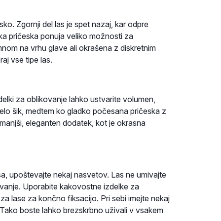
o. Zgornji del las je spet nazaj, kar odpre
oka pričeska ponuja veliko možnosti za
mnom na vrhu glave ali okrašena z diskretnim
j vse tipe las.
zdelki za oblikovanje lahko ustvarite volumen,
je zelo šik, medtem ko gladko počesana pričeska z
manjši, eleganten dodatek, kot je okrasna
.
a, upoštevajte nekaj nasvetov. Las ne umivajte
kovanje. Uporabite kakovostne izdelke za
za lase za končno fiksacijo. Pri sebi imejte nekaj
. Tako boste lahko brezskrbno uživali v vsakem