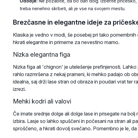
Udobje:
Ne pozabite, da bo dan dolg. Izberite pričesko,
treba nenehno skrbeti, ali je vse na svojem mestu.
Brezčasne in elegantne ideje za pričesk
Klasika je vedno v modi, še posebej pri tako pomembnih do
hkrati elegantne in primerne za nevestino mamo.
Nizka elegantna figa
Nizka figa ali 'chignon' je utelešenje prefinjenosti. Lahko
rahlo razmršena z nekaj prameni, ki mehko padajo ob obra
idealna, saj drži lase stran od obraza in poudari vrat te
izrezi.
Mehki kodri ali valovi
Če imate srednje dolge ali dolge lase in prisegate na bolj
izbira. Lasje so lahko spuščeni in počesani na stran ali pa
sproščeno, a hkrati dovolj svečano. Pomembno je le, da so