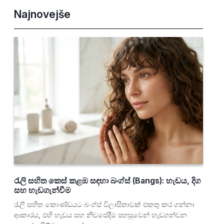
Najnovejše
රැලි සහිත කෙස් කළඹ සඳහා බංග්ස් (Bangs): හැඩය, දිග
සහ හැඩගැන්වීම
රැලි සහිත කොණ්ඩයට බංග්ස් විලාසිතාවක් එකතු කර ගන්නා
ආකාරය, එහි හැඩය සහ නිවසේදීම පහසුවෙන් හැඩගන්වන