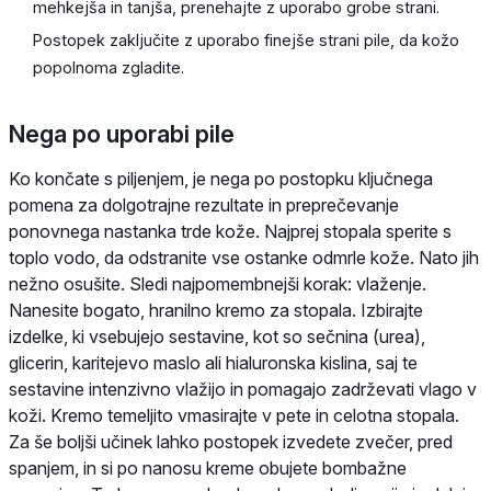
mehkejša in tanjša, prenehajte z uporabo grobe strani.
Postopek zaključite z uporabo finejše strani pile, da kožo
popolnoma zgladite.
Nega po uporabi pile
Ko končate s piljenjem, je nega po postopku ključnega
pomena za dolgotrajne rezultate in preprečevanje
ponovnega nastanka trde kože. Najprej stopala sperite s
toplo vodo, da odstranite vse ostanke odmrle kože. Nato jih
nežno osušite. Sledi najpomembnejši korak: vlaženje.
Nanesite bogato, hranilno kremo za stopala. Izbirajte
izdelke, ki vsebujejo sestavine, kot so sečnina (urea),
glicerin, karitejevo maslo ali hialuronska kislina, saj te
sestavine intenzivno vlažijo in pomagajo zadrževati vlago v
koži. Kremo temeljito vmasirajte v pete in celotna stopala.
Za še boljši učinek lahko postopek izvedete zvečer, pred
spanjem, in si po nanosu kreme obujete bombažne