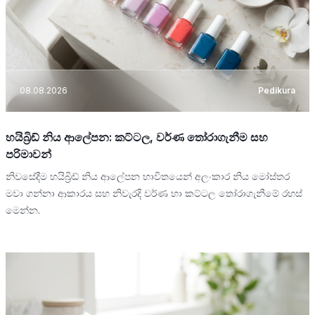
08.08.2026
Pedikura
හයිබ්‍රිඩ් නිය ආලේපන: කට්ටල, වර්ණ තෝරාගැනීම සහ
පරිමාවන්
නිවසේදීම හයිබ්‍රිඩ් නිය ආලේපන භාවිතයෙන් අලංකාර නිය මෝස්තර
මවා ගන්නා ආකාරය සහ නිවැරදි වර්ණ හා කට්ටල තෝරාගැනීමේ රහස්
මෙන්න.