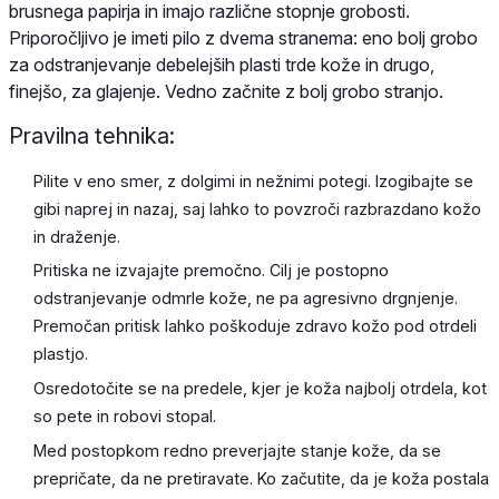
brusnega papirja in imajo različne stopnje grobosti.
Priporočljivo je imeti pilo z dvema stranema: eno bolj grobo
za odstranjevanje debelejših plasti trde kože in drugo,
finejšo, za glajenje. Vedno začnite z bolj grobo stranjo.
Pravilna tehnika:
Pilite v eno smer, z dolgimi in nežnimi potegi. Izogibajte se
gibi naprej in nazaj, saj lahko to povzroči razbrazdano kožo
in draženje.
Pritiska ne izvajajte premočno. Cilj je postopno
odstranjevanje odmrle kože, ne pa agresivno drgnjenje.
Premočan pritisk lahko poškoduje zdravo kožo pod otrdeli
plastjo.
Osredotočite se na predele, kjer je koža najbolj otrdela, kot
so pete in robovi stopal.
Med postopkom redno preverjajte stanje kože, da se
prepričate, da ne pretiravate. Ko začutite, da je koža postala