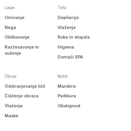
Lasje
Telo
Umivanje
Depilacija
Nega
Vlaženje
Oblikovanje
Roke in stopala
Razčesavanje in
Higiena
sušenje
Domači SPA
Obraz
Nohti
Odstranjevanje ličil
Manikira
Čiščenje obraza
Pedikura
Vlaženje
Obstojnost
Maske