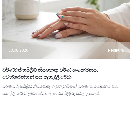
08.08.2026
Pedikura
වර්ණවත් හයිබ්‍රිඩ් නියපොතු: වර්ණ සංයෝජනය,
වෙන්කරන්නන් සහ පැහැදිලි රේඛා
වර්ණවත් හයිබ්‍රිඩ් නියපොතු හැඩගැන්වීමේදී වර්ණ සංයෝජනය සහ
පැහැදිලි රේඛා ලබාගන්නා ආකාරය පිළිබඳ සරල උපදෙස්.