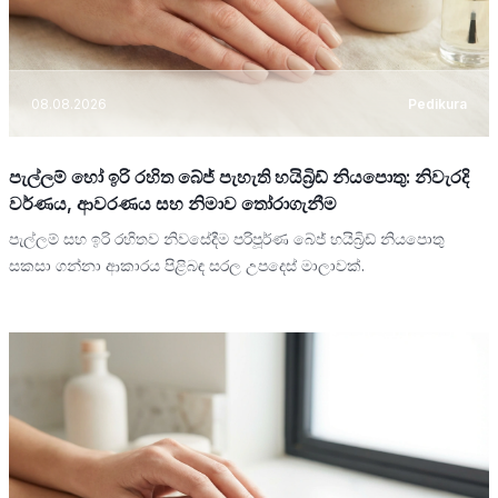
08.08.2026
Pedikura
පැල්ලම් හෝ ඉරි රහිත බේජ් පැහැති හයිබ්‍රිඩ් නියපොතු: නිවැරදි
වර්ණය, ආවරණය සහ නිමාව තෝරාගැනීම
පැල්ලම් සහ ඉරි රහිතව නිවසේදීම පරිපූර්ණ බේජ් හයිබ්‍රිඩ් නියපොතු
සකසා ගන්නා ආකාරය පිළිබඳ සරල උපදෙස් මාලාවක්.