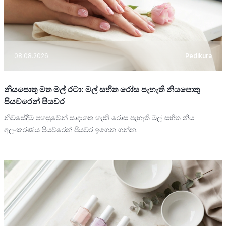
08.08.2026
Pedikura
නියපොතු මත මල් රටා: මල් සහිත රෝස පැහැති නියපොතු
පියවරෙන් පියවර
නිවසේදීම පහසුවෙන් සාදාගත හැකි රෝස පැහැති මල් සහිත නිය
අලංකරණය පියවරෙන් පියවර ඉගෙන ගන්න.