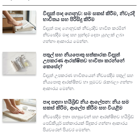
විද්‍යුත් පාද ගොනුව: සම සකස් කිරීම, නිවැරදි
භාවිතය සහ පිරිසිදු කිරීම
විද්‍යුත් පාද ගොනුවක් නිවැරදිව භාවිත කරමින්
නිවසේදීම මෘදු සහ සුන්දර දෙපා යුගලක් ලබා
ගන්නා ආකාරය මෙන්න.
පතුල් සහ නියපොතු සත්කාරක විද්‍යුත්
උපකරණ ආරක්ෂිතව භාවිතා කරන්නේ
කෙසේද?
විද්‍යුත් උපකරණ භාවිතයෙන් නිවසේදීම පතුල් සහ
නියපොතු ආරක්ෂිතව හා සුමටව රැකබලා ගන්නා
ආකාරය මෙන්න.
පාද සඳහා හයිබ්‍රිඩ් නිය ආලේපන: නිය සම
සකස් කිරීම, ආලේප කිරීම සහ වියළීම
නිවසේදීම ඉතා පහසුවෙන් සහ ආරක්ෂිතව හයිබ්‍රිඩ්
පෙඩිකියුර් සත්කාරයක් සිදුකර ගන්නා ආකාරය
පියවරෙන් පියවර මෙන්න.