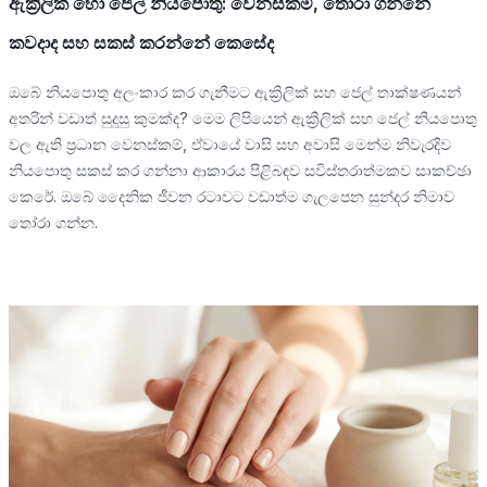
ඇක්‍රිලික් හෝ ජෙල් නියපොතු: වෙනස්කම්, තෝරා ගන්නේ
කවදාද සහ සකස් කරන්නේ කෙසේද
ඔබේ නියපොතු අලංකාර කර ගැනීමට ඇක්‍රිලික් සහ ජෙල් තාක්ෂණයන්
අතරින් වඩාත් සුදුසු කුමක්ද? මෙම ලිපියෙන් ඇක්‍රිලික් සහ ජෙල් නියපොතු
වල ඇති ප්‍රධාන වෙනස්කම්, ඒවායේ වාසි සහ අවාසි මෙන්ම නිවැරදිව
නියපොතු සකස් කර ගන්නා ආකාරය පිළිබඳව සවිස්තරාත්මකව සාකච්ඡා
කෙරේ. ඔබේ දෛනික ජීවන රටාවට වඩාත්ම ගැලපෙන සුන්දර නිමාව
තෝරා ගන්න.