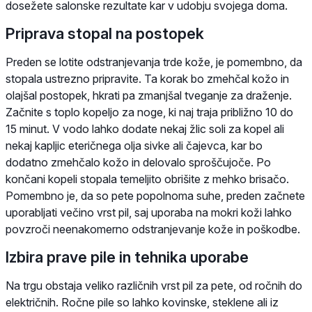
dosežete salonske rezultate kar v udobju svojega doma.
Priprava stopal na postopek
Preden se lotite odstranjevanja trde kože, je pomembno, da
stopala ustrezno pripravite. Ta korak bo zmehčal kožo in
olajšal postopek, hkrati pa zmanjšal tveganje za draženje.
Začnite s toplo kopeljo za noge, ki naj traja približno 10 do
15 minut. V vodo lahko dodate nekaj žlic soli za kopel ali
nekaj kapljic eteričnega olja sivke ali čajevca, kar bo
dodatno zmehčalo kožo in delovalo sproščujoče. Po
končani kopeli stopala temeljito obrišite z mehko brisačo.
Pomembno je, da so pete popolnoma suhe, preden začnete
uporabljati večino vrst pil, saj uporaba na mokri koži lahko
povzroči neenakomerno odstranjevanje kože in poškodbe.
Izbira prave pile in tehnika uporabe
Na trgu obstaja veliko različnih vrst pil za pete, od ročnih do
električnih. Ročne pile so lahko kovinske, steklene ali iz