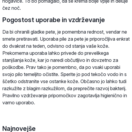
nogavice. To bo pomagalo, da se krema bolje vpije in deluje
čez noč.
Pogostost uporabe in vzdrževanje
Da bi ohranili gladke pete, je pomembna rednost, vendar ne
smete pretiravati. Uporaba pile za pete je priporočljiva enkrat
do dvakrat na teden, odvisno od stanja vaše kože.
Prekomerna uporaba lahko privede do prevelikega
stanjšanja kože, kar jo naredi občutljivo in dovzetno za
poškodbe. Prav tako je pomembno, da po vsaki uporabi
svojo pilo temeljito očistite. Sperite jo pod tekočo vodo in s
ščetko odstranite vse ostanke kože. Občasno jo lahko tudi
razkužite z blagim razkužilom, da preprečite razvoj bakterij.
Pravilno vzdrževanje pripomočkov zagotavlja higienično in
varno uporabo.
Najnovejše