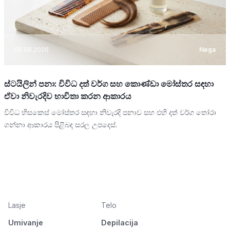
05.08.2026
Nega
ස්ටයිලින් පනා: විවිධ දත් වර්ග සහ කොණ්ඩා මෝස්තර සඳහා
ඒවා නිවැරදිව භාවිතා කරන ආකාරය
විවිධ හිසකෙස් මෝස්තර සඳහා නිවැරදි පනාව සහ එහි දත් වර්ග තෝරා
ගන්නා ආකාරය පිළිබඳ සරල උපදෙස්.
Lasje
Telo
Umivanje
Depilacija