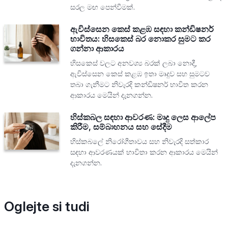
සරල මඟ පෙන්වීමක්.
ඇවිස්සෙන කෙස් කළඹ සඳහා කන්ඩිෂනර්
භාවිතය: හිසකෙස් බර නොකර සුමට කර
ගන්නා ආකාරය
හිසකෙස් වලට අනවශ්‍ය බරක් ලබා නොදී,
ඇවිස්සෙන කෙස් කළඹ ඉතා මෘදුව සහ සුමටව
තබා ගැනීමට නිවැරදි කන්ඩිෂනර් භාවිත කරන
ආකාරය මෙයින් දැනගන්න.
හිස්කබල සඳහා ආවරණ: මෘදු ලෙස ආලේප
කිරීම, සම්බාහනය සහ සේදීම
හිස්කබලේ නිරෝගීතාවය සහ නිවැරදි සත්කාර
සඳහා ආවරණයක් භාවිතා කරන ආකාරය මෙයින්
දැනගන්න.
Oglejte si tudi