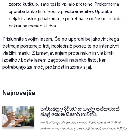
zaprto kutikulo, zato težje vpijajo proteine. Prekomerna
uporaba lahko hitro vodi v preobremenitev. Uporaba
beljakovinskega balzama je potrebna le občasno, morda
enkrat na mesec ali dva.
Prisluhnite svojim lasem. Če po uporabi beljakovinskega
tretmaja postanejo trdi, naslednjič posezite po intenzivni
vlažilni maski. Z izmenjavanjem proteinskih in vlažilnih
izdelkov boste lasem zagotovili natanko tisto, kar
potrebujejo za moč, prožnost in zdrav sijaj.
Najnovejše
කාර්යබහුල දිවියට සැහැල්ලු සත්කාරයක්:
ස්ප්‍රේ කොණ්ඩීෂනර් භාවිතය
කාර්යබහුල ජීවිතයට පහසුවෙන් සහ ඉක්මනින්
සත්කාර කරන ස්ප්‍රේ කොණ්ඩීෂනර් භාවිතය පිළිබඳ