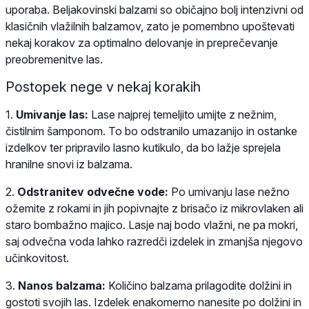
uporaba. Beljakovinski balzami so običajno bolj intenzivni od
klasičnih vlažilnih balzamov, zato je pomembno upoštevati
nekaj korakov za optimalno delovanje in preprečevanje
preobremenitve las.
Postopek nege v nekaj korakih
1.
Umivanje las:
Lase najprej temeljito umijte z nežnim,
čistilnim šamponom. To bo odstranilo umazanijo in ostanke
izdelkov ter pripravilo lasno kutikulo, da bo lažje sprejela
hranilne snovi iz balzama.
2.
Odstranitev odvečne vode:
Po umivanju lase nežno
ožemite z rokami in jih popivnajte z brisačo iz mikrovlaken ali
staro bombažno majico. Lasje naj bodo vlažni, ne pa mokri,
saj odvečna voda lahko razredči izdelek in zmanjša njegovo
učinkovitost.
3.
Nanos balzama:
Količino balzama prilagodite dolžini in
gostoti svojih las. Izdelek enakomerno nanesite po dolžini in