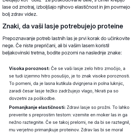
lase od znotraj, izboljšajo njihovo elastičnost in jim povrnejo
bolj zdrav videz.
Znaki, da vaši lasje potrebujejo proteine
Prepoznavanje potreb lastnih las je prvi korak do učinkovite
nege. Če niste prepričani, ali bi vašim lasem koristil
beljakovinski tretma, bodite pozorni na naslednje znake:
Visoka poroznost:
Če se vaši lasje zelo hitro zmočijo, a
se tudi izjemno hitro posušijo, je to znak visoke poroznosti.
To pomeni, da je lasna kutikula dvignjena in polna luknjic,
zaradi česar lasje težko zadržujejo vlago, hkrati pa so
dovzetni za poškodbe.
Pomanjkanje elastičnosti:
Zdravi lasje so prožni. To lahko
preverite s preprostim testom: vzemite en moker las in ga
nežno raztegnite. Če se takoj prelomi, ne da bi se raztegnil,
mu verjetno primanjkuje proteinov. Zdrav las bi se moral