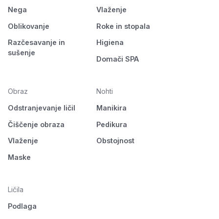
Nega
Vlaženje
Oblikovanje
Roke in stopala
Razčesavanje in
Higiena
sušenje
Domači SPA
Obraz
Nohti
Odstranjevanje ličil
Manikira
Čiščenje obraza
Pedikura
Vlaženje
Obstojnost
Maske
Ličila
Podlaga