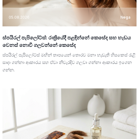
05.08.2026
Nega
ස්පයිරල් පැපිලෝට්ස්: රාත්‍රියේදී පළඳින්නේ කෙසේද සහ හැඩය
වෙනස් නොවී ගලවන්නේ කෙසේද
ස්පයිරල් පැපිලෝට්ස් මඟින් තාපයෙන් තොරව මනා හැඩැති හිසකෙස් රැළි
සාදා ගන්නා ආකාරය සහ ඒවා නිවැරදිව ගලවා ගන්නා ආකාරය ඉගෙන
ගන්න.