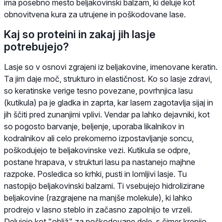
ima posebno mesto beljakovinski balzam, ki deluje kot
obnovitvena kura za utrujene in poškodovane lase.
Kaj so proteini in zakaj jih lasje
potrebujejo?
Lasje so v osnovi zgrajeni iz beljakovine, imenovane keratin.
Ta jim daje moč, strukturo in elastičnost. Ko so lasje zdravi,
so keratinske verige tesno povezane, povrhnjica lasu
(kutikula) pa je gladka in zaprta, kar lasem zagotavlja sijaj in
jih ščiti pred zunanjimi vplivi. Vendar pa lahko dejavniki, kot
so pogosto barvanje, beljenje, uporaba likalnikov in
kodralnikov ali celo prekomerno izpostavljanje soncu,
poškodujejo te beljakovinske vezi. Kutikula se odpre,
postane hrapava, v strukturi lasu pa nastanejo majhne
razpoke. Posledica so krhki, pusti in lomljivi lasje. Tu
nastopijo beljakovinski balzami. Ti vsebujejo hidrolizirane
beljakovine (razgrajene na manjše molekule), ki lahko
prodrejo v lasno steblo in začasno zapolnijo te vrzeli.
Delujejo kot "obliž" za poškodovane dele, s čimer krepijo