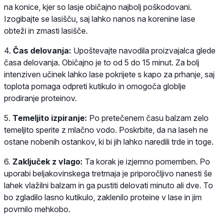
na konice, kjer so lasje običajno najbolj poškodovani.
Izogibajte se lasišču, saj lahko nanos na korenine lase
obteži in zmasti lasišče.
4.
Čas delovanja:
Upoštevajte navodila proizvajalca glede
časa delovanja. Običajno je to od 5 do 15 minut. Za bolj
intenziven učinek lahko lase pokrijete s kapo za prhanje, saj
toplota pomaga odpreti kutikulo in omogoča globlje
prodiranje proteinov.
5.
Temeljito izpiranje:
Po pretečenem času balzam zelo
temeljito sperite z mlačno vodo. Poskrbite, da na laseh ne
ostane nobenih ostankov, ki bi jih lahko naredili trde in toge.
6.
Zaključek z vlago:
Ta korak je izjemno pomemben. Po
uporabi beljakovinskega tretmaja je priporočljivo nanesti še
lahek vlažilni balzam in ga pustiti delovati minuto ali dve. To
bo zgladilo lasno kutikulo, zaklenilo proteine v lase in jim
povrnilo mehkobo.