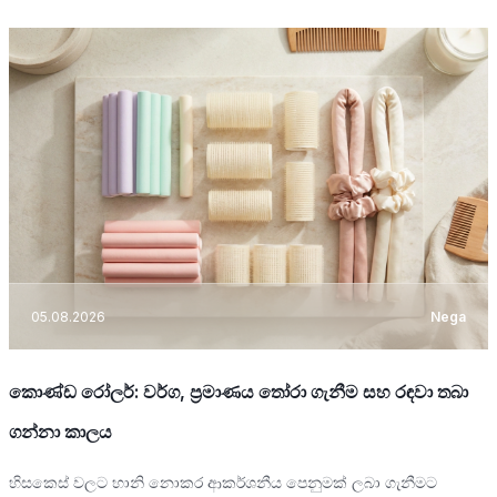
05.08.2026
Nega
කොණ්ඩ රෝලර්: වර්ග, ප්‍රමාණය තෝරා ගැනීම සහ රඳවා තබා
ගන්නා කාලය
හිසකෙස් වලට හානි නොකර ආකර්ශනීය පෙනුමක් ලබා ගැනීමට