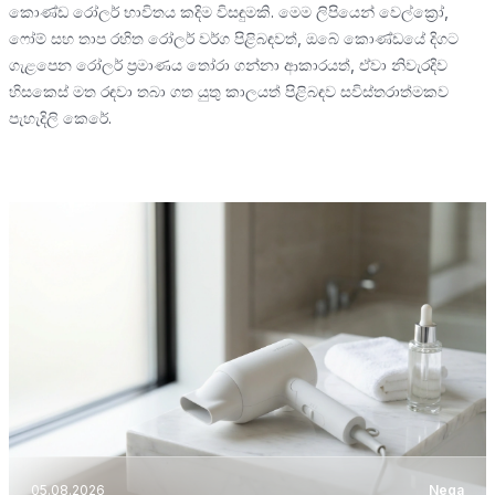
කොණ්ඩ රෝලර් භාවිතය කදිම විසඳුමකි. මෙම ලිපියෙන් වෙල්ක්‍රෝ,
ෆෝම් සහ තාප රහිත රෝලර් වර්ග පිළිබඳවත්, ඔබේ කොණ්ඩයේ දිගට
ගැළපෙන රෝලර් ප්‍රමාණය තෝරා ගන්නා ආකාරයත්, ඒවා නිවැරදිව
හිසකෙස් මත රඳවා තබා ගත යුතු කාලයත් පිළිබඳව සවිස්තරාත්මකව
පැහැදිලි කෙරේ.
05.08.2026
Nega