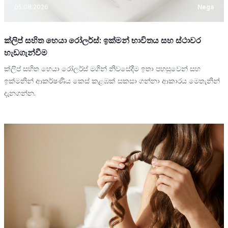
05.08.2026
Nega
ක්ලිප් සහිත හෙයා රෝලර්ස්: ඉක්මන් භාවිතය සහ ස්ථාවර
හැඩගැන්වීම
ක්ලිප් සහිත හෙයා රෝලර්ස් මගින් නිවසේදීම ඉතා පහසුවෙන් සහ
ඉක්මනින් ආකර්ෂණීය කෙස් කළඹක් සකසා ගන්නා ආකාරය මෙතැනින්
දැනගන්න.