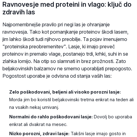
Ravnovesje med proteini in vlago: ključ do
zdravih las
Najpomembnejše pravilo pri negi las je ohranjanje
ravnovesja. Tako kot pomanjkanje proteinov škodi lasem,
jim lahko škodi tudi njihovo preobilje. Ta pojav imenujemo
"proteinska preobremenitev". Lasje, ki imajo preveč
proteinov in premalo vlage, postanejo trdi, krhki, suhi in se
zlahka lomijo. Na otip so slamnati in brez prožnosti. Zato
beljakovinskih balzamov ne smemo uporabljati prepogosto.
Pogostost uporabe je odvisna od stanja vaših las:
Zelo poškodovani, beljeni ali visoko porozni lasje:
Morda jim bo koristil beljakovinski tretma enkrat na teden ali
na vsakih nekaj umivanj.
Normalni do rahlo poškodovani lasje:
Dovolj bo uporaba
enkrat ali dvakrat na mesec.
Nizko porozni, zdravi lasje:
Takšni lasje imajo gosto in