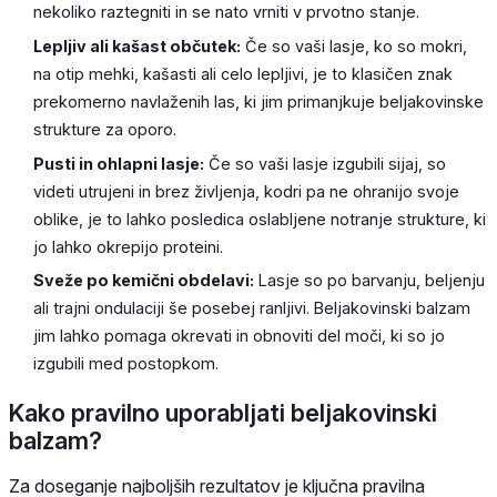
nekoliko raztegniti in se nato vrniti v prvotno stanje.
Lepljiv ali kašast občutek:
Če so vaši lasje, ko so mokri,
na otip mehki, kašasti ali celo lepljivi, je to klasičen znak
prekomerno navlaženih las, ki jim primanjkuje beljakovinske
strukture za oporo.
Pusti in ohlapni lasje:
Če so vaši lasje izgubili sijaj, so
videti utrujeni in brez življenja, kodri pa ne ohranijo svoje
oblike, je to lahko posledica oslabljene notranje strukture, ki
jo lahko okrepijo proteini.
Sveže po kemični obdelavi:
Lasje so po barvanju, beljenju
ali trajni ondulaciji še posebej ranljivi. Beljakovinski balzam
jim lahko pomaga okrevati in obnoviti del moči, ki so jo
izgubili med postopkom.
Kako pravilno uporabljati beljakovinski
balzam?
Za doseganje najboljših rezultatov je ključna pravilna