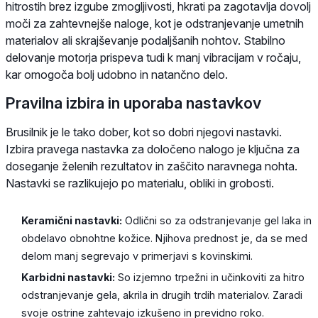
hitrostih brez izgube zmogljivosti, hkrati pa zagotavlja dovolj
moči za zahtevnejše naloge, kot je odstranjevanje umetnih
materialov ali skrajševanje podaljšanih nohtov. Stabilno
delovanje motorja prispeva tudi k manj vibracijam v ročaju,
kar omogoča bolj udobno in natančno delo.
Pravilna izbira in uporaba nastavkov
Brusilnik je le tako dober, kot so dobri njegovi nastavki.
Izbira pravega nastavka za določeno nalogo je ključna za
doseganje želenih rezultatov in zaščito naravnega nohta.
Nastavki se razlikujejo po materialu, obliki in grobosti.
Keramični nastavki:
Odlični so za odstranjevanje gel laka in
obdelavo obnohtne kožice. Njihova prednost je, da se med
delom manj segrevajo v primerjavi s kovinskimi.
Karbidni nastavki:
So izjemno trpežni in učinkoviti za hitro
odstranjevanje gela, akrila in drugih trdih materialov. Zaradi
svoje ostrine zahtevajo izkušeno in previdno roko.