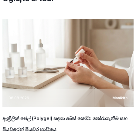
06.08.2026
Manikira
ඇක්‍රිලික් ජෙල් (Polygel) සඳහා බේස් කෝට්: තෝරාගැනීම සහ
පියවරෙන් පියවර භාවිතය