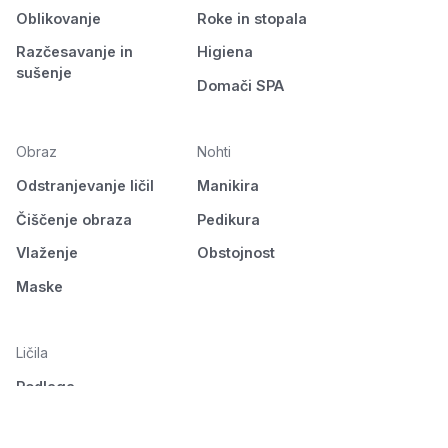
Oblikovanje
Roke in stopala
Razčesavanje in
Higiena
sušenje
Domači SPA
Obraz
Nohti
Odstranjevanje ličil
Manikira
Čiščenje obraza
Pedikura
Vlaženje
Obstojnost
Maske
Ličila
Podlaga
Oči