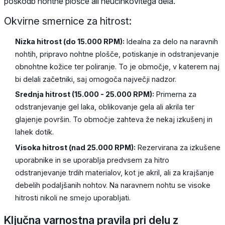
poškodb nohtne plošče ali neučinkovitega dela.
Okvirne smernice za hitrost:
Nizka hitrost (do 15.000 RPM):
Idealna za delo na naravnih
nohtih, pripravo nohtne plošče, potiskanje in odstranjevanje
obnohtne kožice ter poliranje. To je območje, v katerem naj
bi delali začetniki, saj omogoča največji nadzor.
Srednja hitrost (15.000 - 25.000 RPM):
Primerna za
odstranjevanje gel laka, oblikovanje gela ali akrila ter
glajenje površin. To območje zahteva že nekaj izkušenj in
lahek dotik.
Visoka hitrost (nad 25.000 RPM):
Rezervirana za izkušene
uporabnike in se uporablja predvsem za hitro
odstranjevanje trdih materialov, kot je akril, ali za krajšanje
debelih podaljšanih nohtov. Na naravnem nohtu se visoke
hitrosti nikoli ne smejo uporabljati.
Ključna varnostna pravila pri delu z