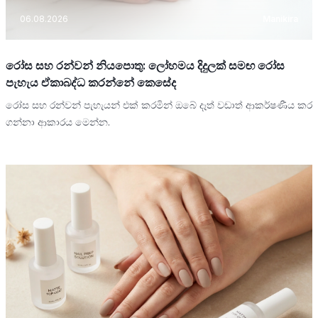
06.08.2026
Manikira
රෝස සහ රන්වන් නියපොතු: ලෝහමය දිදුලක් සමඟ රෝස
පැහැය ඒකාබද්ධ කරන්නේ කෙසේද
රෝස සහ රන්වන් පැහැයන් එක් කරමින් ඔබේ දෑත් වඩාත් ආකර්ෂණීය කර
ගන්නා ආකාරය මෙන්න.