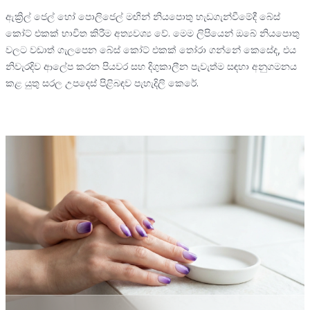
ඇක්‍රිල් ජෙල් හෝ පොලිජෙල් මඟින් නියපොතු හැඩගැන්වීමේදී බේස්
කෝට් එකක් භාවිත කිරීම අත්‍යවශ්‍ය වේ. මෙම ලිපියෙන් ඔබේ නියපොතු
වලට වඩාත් ගැලපෙන බේස් කෝට් එකක් තෝරා ගන්නේ කෙසේද, එය
නිවැරදිව ආලේප කරන පියවර සහ දිගුකාලීන පැවැත්ම සඳහා අනුගමනය
කළ යුතු සරල උපදෙස් පිළිබඳව පැහැදිලි කෙරේ.