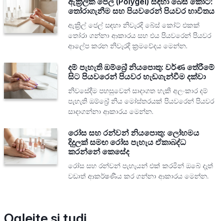
ඇක්‍රිලික් ජෙල් (Polygel) සඳහා බේස් කෝට්:
තෝරාගැනීම සහ පියවරෙන් පියවර භාවිතය
ඇක්‍රිල් ජෙල් සඳහා නිවැරදි බේස් කෝට් එකක්
තෝරා ගන්නා ආකාරය සහ එය පියවරෙන් පියවර
ආලේප කරන නිවැරදි ක්‍රමවේදය මෙන්න.
දම් පැහැති ඔම්බ්‍රේ නියපොතු: වර්ණ තේරීමේ
සිට පියවරෙන් පියවර හැඩගැන්වීම දක්වා
නිවසේදීම පහසුවෙන් සාදාගත හැකි අලංකාර දම්
පැහැති ඔම්බ්‍රේ නිය මෝස්තරයක් පියවරෙන් පියවර
සාදාගන්නා ආකාරය මෙන්න.
රෝස සහ රන්වන් නියපොතු: ලෝහමය
දිදුලක් සමඟ රෝස පැහැය ඒකාබද්ධ
කරන්නේ කෙසේද
රෝස සහ රන්වන් පැහැයන් එක් කරමින් ඔබේ දෑත්
වඩාත් ආකර්ෂණීය කර ගන්නා ආකාරය මෙන්න.
Oglejte si tudi