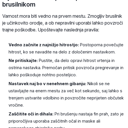
brusilnikom
Varnost mora biti vedno na prvem mestu. Zmogljiv brusilnik
je učinkovito orodje, a ob nepravilni uporabi lahko povzroči
trajne poškodbe. Upoštevajte naslednja pravila:
Vedno začnite z najnižjo hitrostjo:
Postopoma povečujte
hitrost, ko se navadite na delo z določenim nastavkom.
Ne pritiskajte:
Pustite, da delo opravi hitrost vrtenja in
ostrina nastavka. Premočan pritisk povzroča pregrevanje in
lahko poškoduje nohtno posteljico.
Nastavek naj bo v nenehnem gibanju:
Nikoli se ne
ustavljajte na enem mestu za več kot sekundo, saj lahko s
trenjem ustvarite vdolbino in povzročite neprijeten občutek
vročine.
Zaščitite oči in dihala:
Pri brušenju nastaja fin prah, zato je
priporočljiva uporaba zaščitnih očal in maske ali