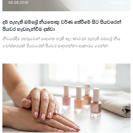
06.08.2026
Manikira
දම් පැහැති ඔම්බ්‍රේ නියපොතු: වර්ණ තේරීමේ සිට පියවරෙන්
පියවර හැඩගැන්වීම දක්වා
නිවසේදීම පහසුවෙන් සාදාගත හැකි අලංකාර දම් පැහැති ඔම්බ්‍රේ නිය
මෝස්තරයක් පියවරෙන් පියවර සාදාගන්නා ආකාරය මෙන්න.