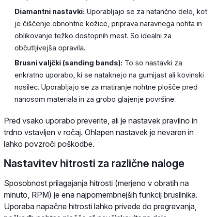
Diamantni nastavki:
Uporabljajo se za natančno delo, kot
je čiščenje obnohtne kožice, priprava naravnega nohta in
oblikovanje težko dostopnih mest. So idealni za
občutljivejša opravila.
Brusni valjčki (sanding bands):
To so nastavki za
enkratno uporabo, ki se nataknejo na gumijast ali kovinski
nosilec. Uporabljajo se za matiranje nohtne plošče pred
nanosom materiala in za grobo glajenje površine.
Pred vsako uporabo preverite, ali je nastavek pravilno in
trdno vstavljen v ročaj. Ohlapen nastavek je nevaren in
lahko povzroči poškodbe.
Nastavitev hitrosti za različne naloge
Sposobnost prilagajanja hitrosti (merjeno v obratih na
minuto, RPM) je ena najpomembnejših funkcij brusilnika.
Uporaba napačne hitrosti lahko privede do pregrevanja,