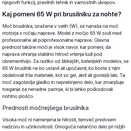
njegovih funkcij, pravilnih tehnik in varnostnih ukrepov.
Kaj pomeni 65 W pri brusilniku za nohte?
Moč brusilnika, izražena v vatih (W), se nanaša na moč
motorja v ročaju naprave. Model z močjo 65 W sodi med
profesionalne ali polprofesionalne naprave. Glavna
prednost takšne moči je visok navor, kar pomeni, da
naprava ohranja stabilno hitrost vrtenja tudi pod
obremenitvijo. Za razliko od šibkejših, baterijskih modelov, se
65 W brusilnik ne bo ustavil ali upočasnil, ko boste z njim
obdelovali trše materiale, kot so gel, akril ali gostejši laki. Ta
moč zagotavlja gladko in neprekinjeno delo, kar zmanjšuje
tveganje za nenadne zastoje, ki bi lahko poškodovali
nohtno ploščo.
Prednosti močnejšega brusilnika
Visoka moč ni namenjena le hitrosti, temveč predvsem
nadzoru in učinkovitosti. Omogoča natančno delo pri nižjih