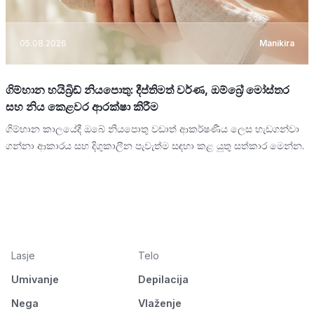
05.08.2026
Manikira
ගිම්හාන හයිබ්‍රිඩ් නියපොතු: දීප්තිමත් වර්ණ, ඔම්බ්‍රේ මෝස්තර
සහ නිය කෙළවර ආරක්ෂා කිරීම
ගිම්හාන කාලයේදී ඔබේ නියපොතු වඩාත් ආකර්ෂණීය ලෙස හැඩගන්වා
ගන්නා ආකාරය සහ දිගුකාලීන පැවැත්ම සඳහා කළ යුතු සත්කාර මෙන්න.
Lasje
Telo
Umivanje
Depilacija
Nega
Vlaženje