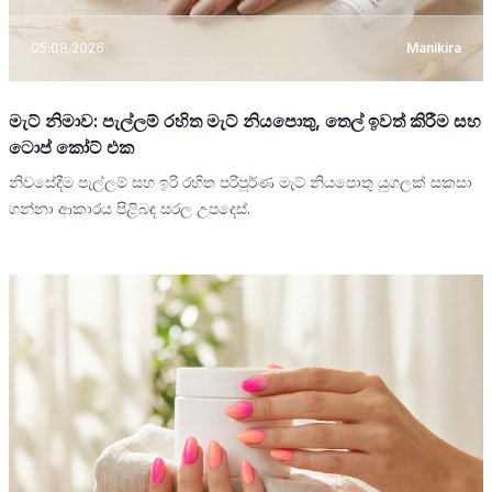
05.08.2026
Manikira
මැට් නිමාව: පැල්ලම් රහිත මැට් නියපොතු, තෙල් ඉවත් කිරීම සහ
ටොප් කෝට් එක
නිවසේදීම පැල්ලම් සහ ඉරි රහිත පරිපූර්ණ මැට් නියපොතු යුගලක් සකසා
ගන්නා ආකාරය පිළිබඳ සරල උපදෙස්.