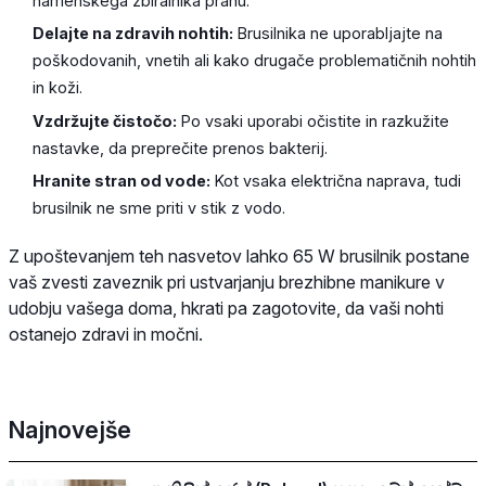
namenskega zbiralnika prahu.
Delajte na zdravih nohtih:
Brusilnika ne uporabljajte na
poškodovanih, vnetih ali kako drugače problematičnih nohtih
in koži.
Vzdržujte čistočo:
Po vsaki uporabi očistite in razkužite
nastavke, da preprečite prenos bakterij.
Hranite stran od vode:
Kot vsaka električna naprava, tudi
brusilnik ne sme priti v stik z vodo.
Z upoštevanjem teh nasvetov lahko 65 W brusilnik postane
vaš zvesti zaveznik pri ustvarjanju brezhibne manikure v
udobju vašega doma, hkrati pa zagotovite, da vaši nohti
ostanejo zdravi in močni.
Najnovejše