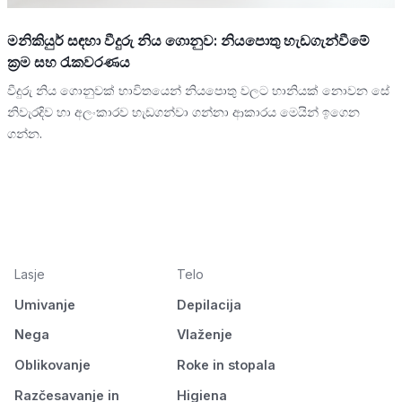
මනිකියුර් සඳහා වීදුරු නිය ගොනුව: නියපොතු හැඩගැන්වීමේ
ක්‍රම සහ රැකවරණය
වීදුරු නිය ගොනුවක් භාවිතයෙන් නියපොතු වලට හානියක් නොවන සේ
නිවැරදිව හා අලංකාරව හැඩගන්වා ගන්නා ආකාරය මෙයින් ඉගෙන
ගන්න.
Lasje
Telo
Umivanje
Depilacija
Nega
Vlaženje
Oblikovanje
Roke in stopala
Razčesavanje in
Higiena