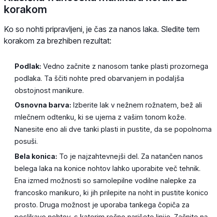
korakom
Ko so nohti pripravljeni, je čas za nanos laka. Sledite tem
korakom za brezhiben rezultat:
Podlak:
Vedno začnite z nanosom tanke plasti prozornega
podlaka. Ta ščiti nohte pred obarvanjem in podaljša
obstojnost manikure.
Osnovna barva:
Izberite lak v nežnem rožnatem, bež ali
mlečnem odtenku, ki se ujema z vašim tonom kože.
Nanesite eno ali dve tanki plasti in pustite, da se popolnoma
posuši.
Bela konica:
To je najzahtevnejši del. Za natančen nanos
belega laka na konice nohtov lahko uporabite več tehnik.
Ena izmed možnosti so samolepilne vodilne nalepke za
francosko manikuro, ki jih prilepite na noht in pustite konico
prosto. Druga možnost je uporaba tankega čopiča za
poslikavo nohtov, s katerim ročno narišete linijo. Začnite na