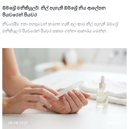
ඕම්බ්‍රේ මනිකියුලර්: නිල් පැහැති ඕම්බ්‍රේ නිය ආලේපන
පියවරෙන් පියවර
නිවසේදීම ඉතා පහසුවෙන් කරගත හැකි අලංකාර නිල් පැහැති ඕම්බ්‍රේ
මනිකියුලර් පියවරෙන් පියවර සකසා ගන්නා ආකාරය මෙන්න.
08.08.2026
Manikira