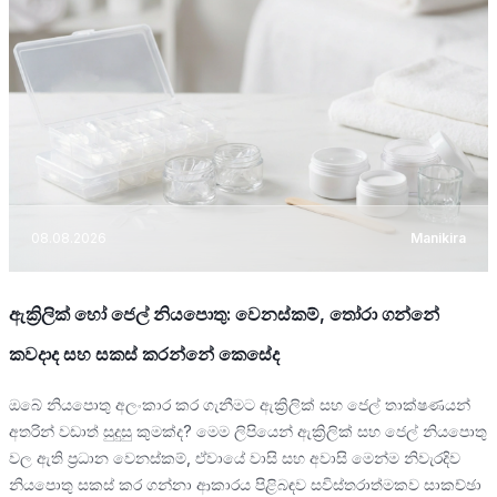
08.08.2026
Manikira
ඇක්‍රිලික් හෝ ජෙල් නියපොතු: වෙනස්කම්, තෝරා ගන්නේ
කවදාද සහ සකස් කරන්නේ කෙසේද
ඔබේ නියපොතු අලංකාර කර ගැනීමට ඇක්‍රිලික් සහ ජෙල් තාක්ෂණයන්
අතරින් වඩාත් සුදුසු කුමක්ද? මෙම ලිපියෙන් ඇක්‍රිලික් සහ ජෙල් නියපොතු
වල ඇති ප්‍රධාන වෙනස්කම්, ඒවායේ වාසි සහ අවාසි මෙන්ම නිවැරදිව
නියපොතු සකස් කර ගන්නා ආකාරය පිළිබඳව සවිස්තරාත්මකව සාකච්ඡා