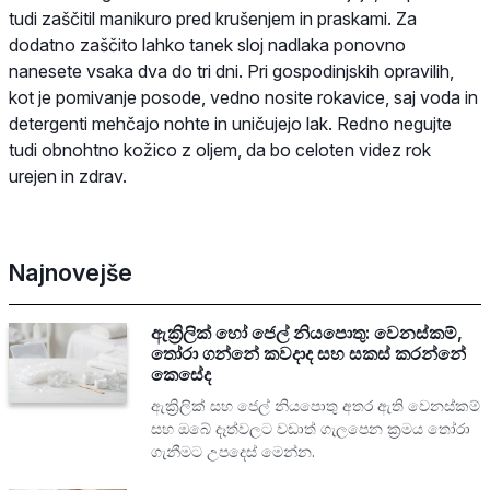
tudi zaščitil manikuro pred krušenjem in praskami. Za
dodatno zaščito lahko tanek sloj nadlaka ponovno
nanesete vsaka dva do tri dni. Pri gospodinjskih opravilih,
kot je pomivanje posode, vedno nosite rokavice, saj voda in
detergenti mehčajo nohte in uničujejo lak. Redno negujte
tudi obnohtno kožico z oljem, da bo celoten videz rok
urejen in zdrav.
Najnovejše
ඇක්‍රිලික් හෝ ජෙල් නියපොතු: වෙනස්කම්,
තෝරා ගන්නේ කවදාද සහ සකස් කරන්නේ
කෙසේද
ඇක්‍රිලික් සහ ජෙල් නියපොතු අතර ඇති වෙනස්කම්
සහ ඔබේ දෑත්වලට වඩාත් ගැලපෙන ක්‍රමය තෝරා
ගැනීමට උපදෙස් මෙන්න.