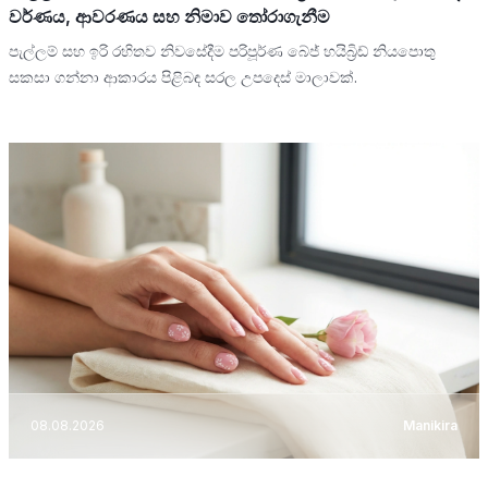
වර්ණය, ආවරණය සහ නිමාව තෝරාගැනීම
පැල්ලම් සහ ඉරි රහිතව නිවසේදීම පරිපූර්ණ බේජ් හයිබ්‍රිඩ් නියපොතු
සකසා ගන්නා ආකාරය පිළිබඳ සරල උපදෙස් මාලාවක්.
08.08.2026
Manikira