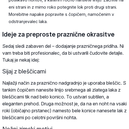
eni strani in z mirno roko potegnite lok proti drugi strani.
Morebitne napake popravite s čopičem, namočenim v
odstranjevalec laka.
Ideje za preproste praznične okrasitve
Sedaj sledi zabaven del – dodajanje prazničnega pridiha. Ni
vam treba biti profesionalec, da bi ustvarili čudovite detajle.
Tukaj je nekaj idej:
Sijaj z bleščicami
Najlažji način za praznično nadgradnjo je uporaba bleščic. S
tankim čopičem nanesite linijo srebrnega ali zlatega laka z
bleščicami tik nad belo konico. To ustvari subtilen, a
eleganten prehod. Druga možnost je, da na en noht na vsaki
roki (običajno prstanec) namesto bele konice nanesete lak z
bleščicami po celotni površini nohta.