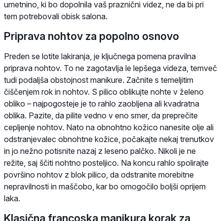
umetnino, ki bo dopolnila vaš praznični videz, ne da bi pri
tem potrebovali obisk salona.
Priprava nohtov za popolno osnovo
Preden se lotite lakiranja, je ključnega pomena pravilna
priprava nohtov. To ne zagotavlja le lepšega videza, temveč
tudi podaljša obstojnost manikure. Začnite s temeljitim
čiščenjem rok in nohtov. S pilico oblikujte nohte v želeno
obliko – najpogosteje je to rahlo zaobljena ali kvadratna
oblika. Pazite, da pilite vedno v eno smer, da preprečite
cepljenje nohtov. Nato na obnohtno kožico nanesite olje ali
odstranjevalec obnohtne kožice, počakajte nekaj trenutkov
in jo nežno potisnite nazaj z leseno palčko. Nikoli je ne
režite, saj ščiti nohtno posteljico. Na koncu rahlo spolirajte
površino nohtov z blok pilico, da odstranite morebitne
nepravilnosti in maščobo, kar bo omogočilo boljši oprijem
laka.
Klasična francoska manikura korak za