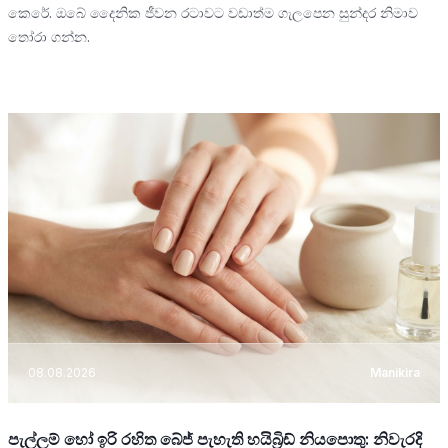
කෙරේ. ඔබේ දෛනික ජීවන රටාවට වඩාත්ම ගැලපෙන සුන්දර නිමාව
තෝරා ගන්න.
08.08.2026
Manikira
පැල්ලම් හෝ ඉරි රහිත බේජ් පැහැති හයිබ්‍රිඩ් නියපොතු: නිවැරදි