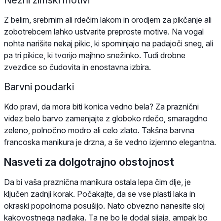
Nežni zimski motivi
Z belim, srebrnim ali rdečim lakom in orodjem za pikčanje ali
zobotrebcem lahko ustvarite preproste motive. Na vogal
nohta narišite nekaj pikic, ki spominjajo na padajoči sneg, ali
pa tri pikice, ki tvorijo majhno snežinko. Tudi drobne
zvezdice so čudovita in enostavna izbira.
Barvni poudarki
Kdo pravi, da mora biti konica vedno bela? Za praznični
videz belo barvo zamenjajte z globoko rdečo, smaragdno
zeleno, polnočno modro ali celo zlato. Takšna barvna
francoska manikura je drzna, a še vedno izjemno elegantna.
Nasveti za dolgotrajno obstojnost
Da bi vaša praznična manikura ostala lepa čim dlje, je
ključen zadnji korak. Počakajte, da se vse plasti laka in
okraski popolnoma posušijo. Nato obvezno nanesite sloj
kakovostnega nadlaka. Ta ne bo le dodal sijaja, ampak bo