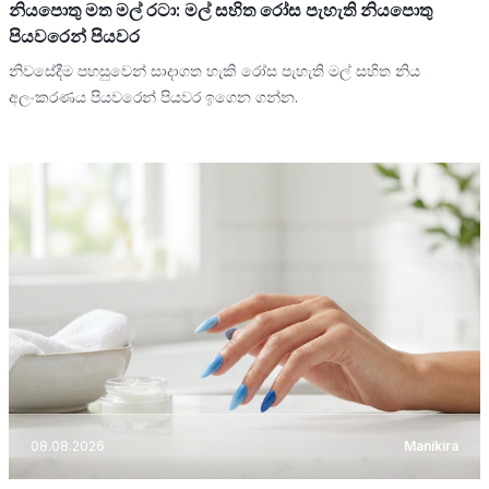
නියපොතු මත මල් රටා: මල් සහිත රෝස පැහැති නියපොතු
පියවරෙන් පියවර
නිවසේදීම පහසුවෙන් සාදාගත හැකි රෝස පැහැති මල් සහිත නිය
අලංකරණය පියවරෙන් පියවර ඉගෙන ගන්න.
08.08.2026
Manikira