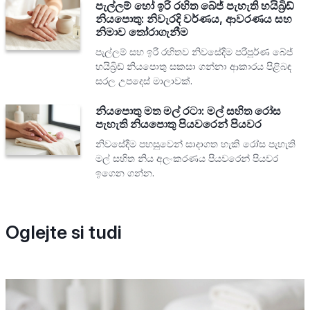
පැල්ලම් හෝ ඉරි රහිත බේජ් පැහැති හයිබ්‍රිඩ්
නියපොතු: නිවැරදි වර්ණය, ආවරණය සහ
නිමාව තෝරාගැනීම
පැල්ලම් සහ ඉරි රහිතව නිවසේදීම පරිපූර්ණ බේජ්
හයිබ්‍රිඩ් නියපොතු සකසා ගන්නා ආකාරය පිළිබඳ
සරල උපදෙස් මාලාවක්.
නියපොතු මත මල් රටා: මල් සහිත රෝස
පැහැති නියපොතු පියවරෙන් පියවර
නිවසේදීම පහසුවෙන් සාදාගත හැකි රෝස පැහැති
මල් සහිත නිය අලංකරණය පියවරෙන් පියවර
ඉගෙන ගන්න.
Oglejte si tudi