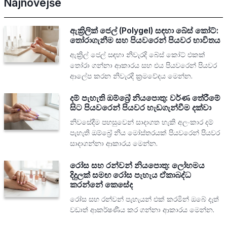
Najnovejše
ඇක්‍රිලික් ජෙල් (Polygel) සඳහා බේස් කෝට්:
තෝරාගැනීම සහ පියවරෙන් පියවර භාවිතය
ඇක්‍රිල් ජෙල් සඳහා නිවැරදි බේස් කෝට් එකක්
තෝරා ගන්නා ආකාරය සහ එය පියවරෙන් පියවර
ආලේප කරන නිවැරදි ක්‍රමවේදය මෙන්න.
දම් පැහැති ඔම්බ්‍රේ නියපොතු: වර්ණ තේරීමේ
සිට පියවරෙන් පියවර හැඩගැන්වීම දක්වා
නිවසේදීම පහසුවෙන් සාදාගත හැකි අලංකාර දම්
පැහැති ඔම්බ්‍රේ නිය මෝස්තරයක් පියවරෙන් පියවර
සාදාගන්නා ආකාරය මෙන්න.
රෝස සහ රන්වන් නියපොතු: ලෝහමය
දිදුලක් සමඟ රෝස පැහැය ඒකාබද්ධ
කරන්නේ කෙසේද
රෝස සහ රන්වන් පැහැයන් එක් කරමින් ඔබේ දෑත්
වඩාත් ආකර්ෂණීය කර ගන්නා ආකාරය මෙන්න.