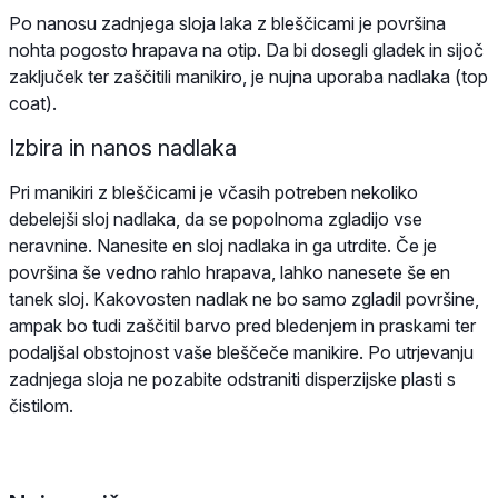
Po nanosu zadnjega sloja laka z bleščicami je površina
nohta pogosto hrapava na otip. Da bi dosegli gladek in sijoč
zaključek ter zaščitili manikiro, je nujna uporaba nadlaka (top
coat).
Izbira in nanos nadlaka
Pri manikiri z bleščicami je včasih potreben nekoliko
debelejši sloj nadlaka, da se popolnoma zgladijo vse
neravnine. Nanesite en sloj nadlaka in ga utrdite. Če je
površina še vedno rahlo hrapava, lahko nanesete še en
tanek sloj. Kakovosten nadlak ne bo samo zgladil površine,
ampak bo tudi zaščitil barvo pred bledenjem in praskami ter
podaljšal obstojnost vaše bleščeče manikire. Po utrjevanju
zadnjega sloja ne pozabite odstraniti disperzijske plasti s
čistilom.