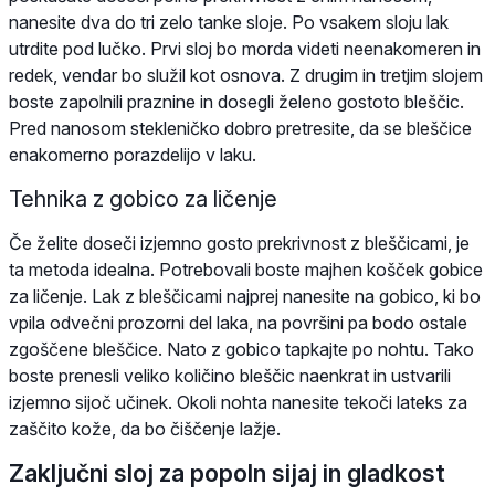
nanesite dva do tri zelo tanke sloje. Po vsakem sloju lak
utrdite pod lučko. Prvi sloj bo morda videti neenakomeren in
redek, vendar bo služil kot osnova. Z drugim in tretjim slojem
boste zapolnili praznine in dosegli želeno gostoto bleščic.
Pred nanosom stekleničko dobro pretresite, da se bleščice
enakomerno porazdelijo v laku.
Tehnika z gobico za ličenje
Če želite doseči izjemno gosto prekrivnost z bleščicami, je
ta metoda idealna. Potrebovali boste majhen košček gobice
za ličenje. Lak z bleščicami najprej nanesite na gobico, ki bo
vpila odvečni prozorni del laka, na površini pa bodo ostale
zgoščene bleščice. Nato z gobico tapkajte po nohtu. Tako
boste prenesli veliko količino bleščic naenkrat in ustvarili
izjemno sijoč učinek. Okoli nohta nanesite tekoči lateks za
zaščito kože, da bo čiščenje lažje.
Zaključni sloj za popoln sijaj in gladkost