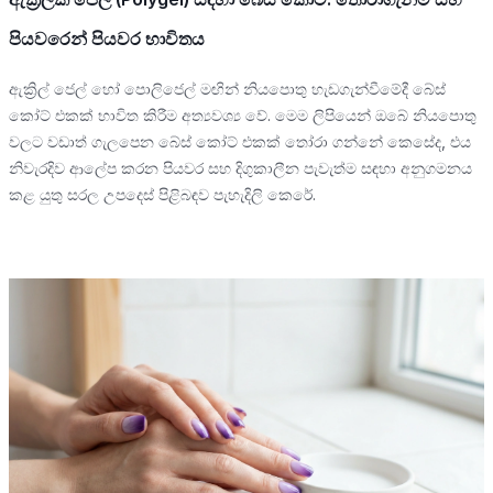
පියවරෙන් පියවර භාවිතය
ඇක්‍රිල් ජෙල් හෝ පොලිජෙල් මඟින් නියපොතු හැඩගැන්වීමේදී බේස්
කෝට් එකක් භාවිත කිරීම අත්‍යවශ්‍ය වේ. මෙම ලිපියෙන් ඔබේ නියපොතු
වලට වඩාත් ගැලපෙන බේස් කෝට් එකක් තෝරා ගන්නේ කෙසේද, එය
නිවැරදිව ආලේප කරන පියවර සහ දිගුකාලීන පැවැත්ම සඳහා අනුගමනය
කළ යුතු සරල උපදෙස් පිළිබඳව පැහැදිලි කෙරේ.