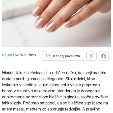
Objavljeno:
15.05.2026
Kopiraj povezavo
Hibridni laki z bleščicami so odličen način, da svoji manikiri
dodate pridih glamurja in elegance. Sijajni delci, ki se
lesketajo v svetlobi, lahko spremenijo vsako preprosto
barvo v osupljivo mojstrovino. Vendar pa je doseganje
enakomerne porazdelitve bleščic in gladke, sijoče površine
lahko izziv. Pogosto se zgodi, da so bleščice zgoščene na
enem mestu, medtem ko so drugje redkejše. S pravilno