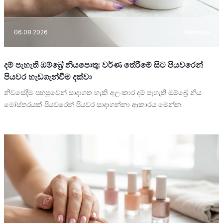
06.08.2026
Manikira
දම් පැහැති ඔම්බ්‍රේ නියපොතු: වර්ණ තේරීමේ සිට පියවරෙන්
පියවර හැඩගැන්වීම දක්වා
නිවසේදීම පහසුවෙන් සාදාගත හැකි අලංකාර දම් පැහැති ඔම්බ්‍රේ නිය
මෝස්තරයක් පියවරෙන් පියවර සාදාගන්නා ආකාරය මෙන්න.