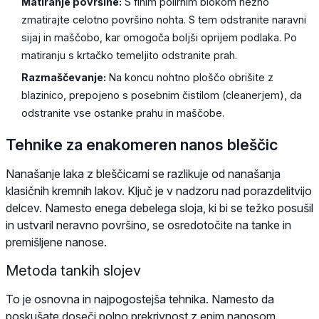
Matiranje površine:
S finim polirnim blokom nežno
zmatirajte celotno površino nohta. S tem odstranite naravni
sijaj in maščobo, kar omogoča boljši oprijem podlaka. Po
matiranju s krtačko temeljito odstranite prah.
Razmaščevanje:
Na koncu nohtno ploščo obrišite z
blazinico, prepojeno s posebnim čistilom (cleanerjem), da
odstranite vse ostanke prahu in maščobe.
Tehnike za enakomeren nanos bleščic
Nanašanje laka z bleščicami se razlikuje od nanašanja
klasičnih kremnih lakov. Ključ je v nadzoru nad porazdelitvijo
delcev. Namesto enega debelega sloja, ki bi se težko posušil
in ustvaril neravno površino, se osredotočite na tanke in
premišljene nanose.
Metoda tankih slojev
To je osnovna in najpogostejša tehnika. Namesto da
poskušate doseči polno prekrivnost z enim nanosom,