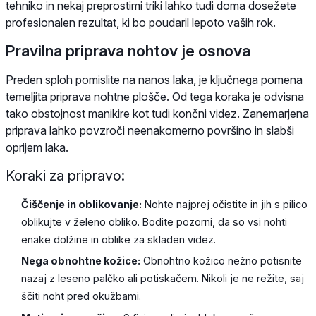
tehniko in nekaj preprostimi triki lahko tudi doma dosežete
profesionalen rezultat, ki bo poudaril lepoto vaših rok.
Pravilna priprava nohtov je osnova
Preden sploh pomislite na nanos laka, je ključnega pomena
temeljita priprava nohtne plošče. Od tega koraka je odvisna
tako obstojnost manikire kot tudi končni videz. Zanemarjena
priprava lahko povzroči neenakomerno površino in slabši
oprijem laka.
Koraki za pripravo:
Čiščenje in oblikovanje:
Nohte najprej očistite in jih s pilico
oblikujte v želeno obliko. Bodite pozorni, da so vsi nohti
enake dolžine in oblike za skladen videz.
Nega obnohtne kožice:
Obnohtno kožico nežno potisnite
nazaj z leseno palčko ali potiskačem. Nikoli je ne režite, saj
ščiti noht pred okužbami.