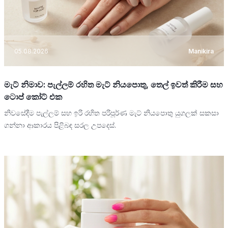
05.08.2026
Manikira
මැට් නිමාව: පැල්ලම් රහිත මැට් නියපොතු, තෙල් ඉවත් කිරීම සහ
ටොප් කෝට් එක
නිවසේදීම පැල්ලම් සහ ඉරි රහිත පරිපූර්ණ මැට් නියපොතු යුගලක් සකසා
ගන්නා ආකාරය පිළිබඳ සරල උපදෙස්.