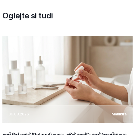
Oglejte si tudi
06.08.2026
Manikira
ඇක්‍රිලික් ජෙල් (Polygel) සඳහා බේස් කෝට්: තෝරාගැනීම සහ