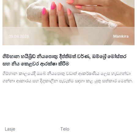
05.08.2026
Manikira
ගිම්හාන හයිබ්‍රිඩ් නියපොතු: දීප්තිමත් වර්ණ, ඔම්බ්‍රේ මෝස්තර
සහ නිය කෙළවර ආරක්ෂා කිරීම
ගිම්හාන කාලයේදී ඔබේ නියපොතු වඩාත් ආකර්ෂණීය ලෙස හැඩගන්වා
ගන්නා ආකාරය සහ දිගුකාලීන පැවැත්ම සඳහා කළ යුතු සත්කාර මෙන්න.
Lasje
Telo