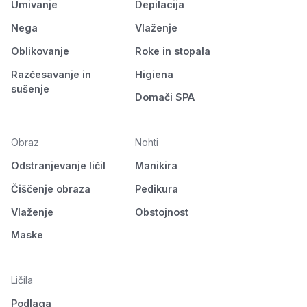
Umivanje
Depilacija
Nega
Vlaženje
Oblikovanje
Roke in stopala
Razčesavanje in
Higiena
sušenje
Domači SPA
Obraz
Nohti
Odstranjevanje ličil
Manikira
Čiščenje obraza
Pedikura
Vlaženje
Obstojnost
Maske
Ličila
Podlaga