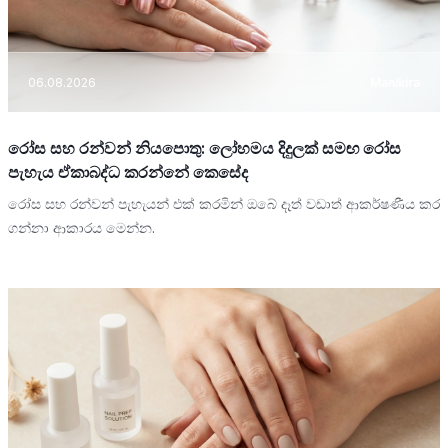
06.08.2026
Manikira
රෝස සහ රන්වන් නියපොතු: ලෝහමය දිදුලක් සමඟ රෝස
පැහැය ඒකාබද්ධ කරන්නේ කෙසේද
රෝස සහ රන්වන් පැහැයන් එක් කරමින් ඔබේ දෑත් වඩාත් ආකර්ෂණීය කර
ගන්නා ආකාරය මෙන්න.