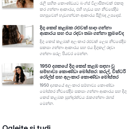
රැලි සහිත කොණ්ඩයට බංග්ස් විලාසිතාවක් එකතු
කර ගන්නා ආකාරය, එහි හැඩය සහ නිවසේදීම
පහසුවෙන් හැඩගන්වන ආකාරය පිළිබඳ උපදෙස්.
දිගු කෙස් කළඹක රළුවක් සාදා ගන්නා
ආකාරය සහ එය රඳවා තබා ගන්නා ක්‍රමවේද
දිගු කෙස් කළඹක් අලංකාර රළුවක් ලෙස නිවසේදීම
සකසා ගන්නා ආකාරය සහ එය දිගුකල් රඳවා
ගන්නා සරල පියවර මෙන්න.
1950 දශකයේ දිගු කෙස් කළඹ සඳහා වූ
සම්භාව්‍ය කොණ්ඩා මෝස්තර: කරල්, වික්ටරි
රෝල්ස් සහ අලංකාර කොණ්ඩා මෝස්තර
1950 දශකයේ අලංකාර සම්භාව්‍ය කොණ්ඩා
මෝස්තර නිවසේදීම සකසා ගන්නා ආකාරය සහ දිගු
කෙස් කළඹක සුන්දරත්වය රැකගන්නා රහස්
මෙන්න.
Oglejte si tudi