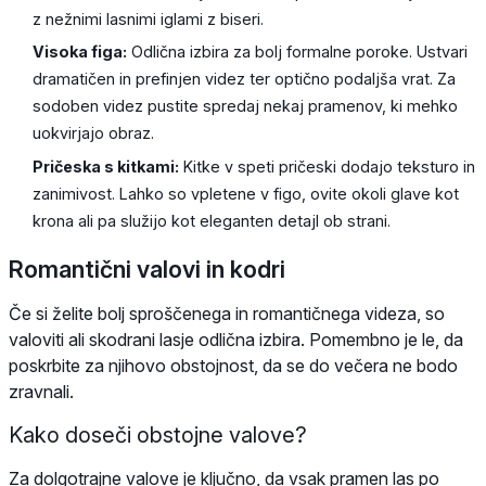
z nežnimi lasnimi iglami z biseri.
Visoka figa:
Odlična izbira za bolj formalne poroke. Ustvari
dramatičen in prefinjen videz ter optično podaljša vrat. Za
sodoben videz pustite spredaj nekaj pramenov, ki mehko
uokvirjajo obraz.
Pričeska s kitkami:
Kitke v speti pričeski dodajo teksturo in
zanimivost. Lahko so vpletene v figo, ovite okoli glave kot
krona ali pa služijo kot eleganten detajl ob strani.
Romantični valovi in kodri
Če si želite bolj sproščenega in romantičnega videza, so
valoviti ali skodrani lasje odlična izbira. Pomembno je le, da
poskrbite za njihovo obstojnost, da se do večera ne bodo
zravnali.
Kako doseči obstojne valove?
Za dolgotrajne valove je ključno, da vsak pramen las po