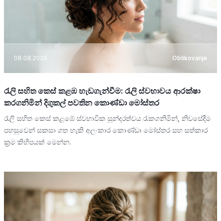
08.08.2026
Oblikovanje
රැලි සහිත කෙස් කළඹ හැඩගැන්වීම: රැලි ස්වභාවය ආරක්ෂා
කරගනිමින් දිගුකල් පවතින කොණ්ඩා මෝස්තර
රැලි සහිත කෙස් කළඹේ ස්වභාවික සුන්දරත්වය රැකගනිමින්, නිවසේදීම
පහසුවෙන් සකසා ගත හැකි අලංකාර කොණ්ඩා මෝස්තර සහ සත්කාර
ක්‍රම කිහිපයක් මෙන්න.