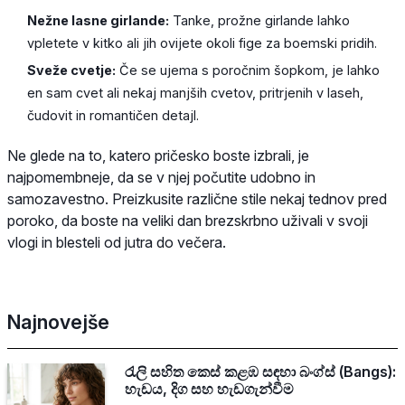
Nežne lasne girlande:
Tanke, prožne girlande lahko
vpletete v kitko ali jih ovijete okoli fige za boemski pridih.
Sveže cvetje:
Če se ujema s poročnim šopkom, je lahko
en sam cvet ali nekaj manjših cvetov, pritrjenih v laseh,
čudovit in romantičen detajl.
Ne glede na to, katero pričesko boste izbrali, je
najpomembneje, da se v njej počutite udobno in
samozavestno. Preizkusite različne stile nekaj tednov pred
poroko, da boste na veliki dan brezskrbno uživali v svoji
vlogi in blesteli od jutra do večera.
Najnovejše
රැලි සහිත කෙස් කළඹ සඳහා බංග්ස් (Bangs):
හැඩය, දිග සහ හැඩගැන්වීම