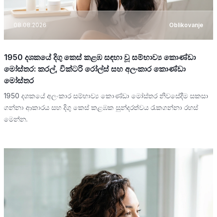
08.08.2026
Oblikovanje
1950 දශකයේ දිගු කෙස් කළඹ සඳහා වූ සම්භාව්‍ය කොණ්ඩා
මෝස්තර: කරල්, වික්ටරි රෝල්ස් සහ අලංකාර කොණ්ඩා
මෝස්තර
1950 දශකයේ අලංකාර සම්භාව්‍ය කොණ්ඩා මෝස්තර නිවසේදීම සකසා
ගන්නා ආකාරය සහ දිගු කෙස් කළඹක සුන්දරත්වය රැකගන්නා රහස්
මෙන්න.