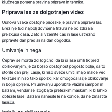
ključnega pomena pravilna priprava in tehnika.
Priprava las za dolgotrajen videz
Osnova vsake obstojne pričeske je pravilna priprava las.
Brez nje tudi najbolj dovršena frizura ne bo zdržala
preizkusa časa. Zato si vzemite čas in lase ustrezno
pripravite dan pred ali na dan dogodka.
Umivanje in nega
Čeprav se morda zdi logično, da bi si lase umili tik pred
oblikovanjem, je za boljšo obstojnost pogosto bolje, da to
storite dan prej. Lasje, ki niso sveže umiti, imajo malce več
teksture in niso tako spolzki, kar omogoča lažje oblikovanje
in boljši oprijem. Pri umivanju uporabite vlažilni šampon in
balzam, vendar se izogibajte pretežkim maskam, ki bi lahko
obtežile lase. Balzam nanesite le na konice, da ne zmastite
lasišča.