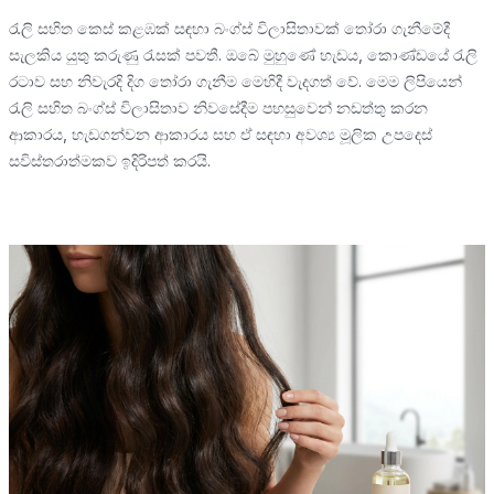
රැලි සහිත කෙස් කළඹක් සඳහා බංග්ස් විලාසිතාවක් තෝරා ගැනීමේදී
සැලකිය යුතු කරුණු රැසක් පවතී. ඔබේ මුහුණේ හැඩය, කොණ්ඩයේ රැලි
රටාව සහ නිවැරදි දිග තෝරා ගැනීම මෙහිදී වැදගත් වේ. මෙම ලිපියෙන්
රැලි සහිත බංග්ස් විලාසිතාව නිවසේදීම පහසුවෙන් නඩත්තු කරන
ආකාරය, හැඩගන්වන ආකාරය සහ ඒ සඳහා අවශ්‍ය මූලික උපදෙස්
සවිස්තරාත්මකව ඉදිරිපත් කරයි.