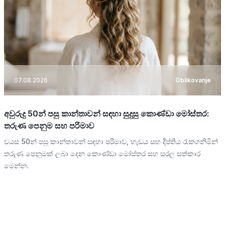
07.08.2026
Oblikovanje
අවුරුදු 50න් පසු කාන්තාවන් සඳහා සුදුසු කොණ්ඩා මෝස්තර:
තරුණ පෙනුම සහ පරිමාව
වයස 50න් පසු කාන්තාවන් සඳහා පරිමාව, හැඩය සහ දීප්තිය රැකගනිමින්
තරුණ පෙනුමක් ලබා දෙන කොණ්ඩා මෝස්තර සහ සරල සත්කාර
මෙන්න.