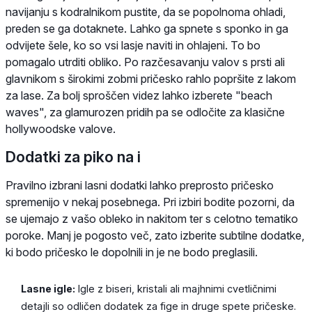
navijanju s kodralnikom pustite, da se popolnoma ohladi,
preden se ga dotaknete. Lahko ga spnete s sponko in ga
odvijete šele, ko so vsi lasje naviti in ohlajeni. To bo
pomagalo utrditi obliko. Po razčesavanju valov s prsti ali
glavnikom s širokimi zobmi pričesko rahlo popršite z lakom
za lase. Za bolj sproščen videz lahko izberete "beach
waves", za glamurozen pridih pa se odločite za klasične
hollywoodske valove.
Dodatki za piko na i
Pravilno izbrani lasni dodatki lahko preprosto pričesko
spremenijo v nekaj posebnega. Pri izbiri bodite pozorni, da
se ujemajo z vašo obleko in nakitom ter s celotno tematiko
poroke. Manj je pogosto več, zato izberite subtilne dodatke,
ki bodo pričesko le dopolnili in je ne bodo preglasili.
Lasne igle:
Igle z biseri, kristali ali majhnimi cvetličnimi
detajli so odličen dodatek za fige in druge spete pričeske.