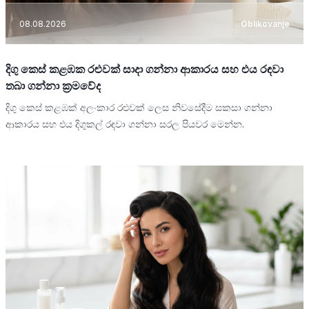
08.08.2026
Oblikovanje
දිගු කෙස් කළඹක රළුවක් සාදා ගන්නා ආකාරය සහ එය රඳවා
තබා ගන්නා ක්‍රමවේද
දිගු කෙස් කළඹක් අලංකාර රළුවක් ලෙස නිවසේදීම සකසා ගන්නා
ආකාරය සහ එය දිගුකල් රඳවා ගන්නා සරල පියවර මෙන්න.