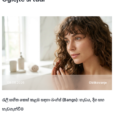
08.08.2026
Oblikovanje
රැලි සහිත කෙස් කළඹ සඳහා බංග්ස් (Bangs): හැඩය, දිග සහ
හැඩගැන්වීම