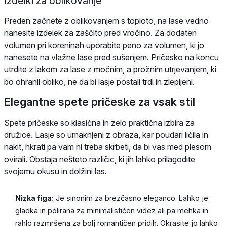
Izdelki za oblikovanje
Preden začnete z oblikovanjem s toploto, na lase vedno
nanesite izdelek za zaščito pred vročino. Za dodaten
volumen pri koreninah uporabite peno za volumen, ki jo
nanesete na vlažne lase pred sušenjem. Pričesko na koncu
utrdite z lakom za lase z močnim, a prožnim utrjevanjem, ki
bo ohranil obliko, ne da bi lasje postali trdi in zlepljeni.
Elegantne spete pričeske za vsak stil
Spete pričeske so klasična in zelo praktična izbira za
družice. Lasje so umaknjeni z obraza, kar poudari ličila in
nakit, hkrati pa vam ni treba skrbeti, da bi vas med plesom
ovirali. Obstaja nešteto različic, ki jih lahko prilagodite
svojemu okusu in dolžini las.
Nizka figa:
Je sinonim za brezčasno eleganco. Lahko je
gladka in polirana za minimalističen videz ali pa mehka in
rahlo razmršena za bolj romantičen pridih. Okrasite jo lahko