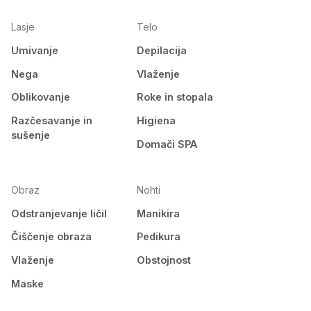
Lasje
Telo
Umivanje
Depilacija
Nega
Vlaženje
Oblikovanje
Roke in stopala
Razčesavanje in
Higiena
sušenje
Domači SPA
Obraz
Nohti
Odstranjevanje ličil
Manikira
Čiščenje obraza
Pedikura
Vlaženje
Obstojnost
Maske