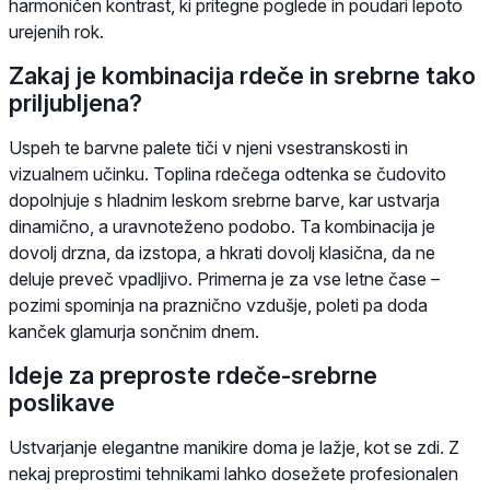
harmoničen kontrast, ki pritegne poglede in poudari lepoto
urejenih rok.
Zakaj je kombinacija rdeče in srebrne tako
priljubljena?
Uspeh te barvne palete tiči v njeni vsestranskosti in
vizualnem učinku. Toplina rdečega odtenka se čudovito
dopolnjuje s hladnim leskom srebrne barve, kar ustvarja
dinamično, a uravnoteženo podobo. Ta kombinacija je
dovolj drzna, da izstopa, a hkrati dovolj klasična, da ne
deluje preveč vpadljivo. Primerna je za vse letne čase –
pozimi spominja na praznično vzdušje, poleti pa doda
kanček glamurja sončnim dnem.
Ideje za preproste rdeče-srebrne
poslikave
Ustvarjanje elegantne manikire doma je lažje, kot se zdi. Z
nekaj preprostimi tehnikami lahko dosežete profesionalen