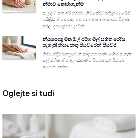
නිමාව තෝරාගැනීම
පැල්ලම් සහ ඉරි රහිතව නිවසේදීම පරිපූර්ණ බේජ්
හයිබ්‍රිඩ් නියපොතු සකසා ගන්නා ආකාරය පිළිබඳ
සරල උපදෙස් මාලාවක්.
නියපොතු මත මල් රටා: මල් සහිත රෝස
පැහැති නියපොතු පියවරෙන් පියවර
නිවසේදීම පහසුවෙන් සාදාගත හැකි රෝස පැහැති
මල් සහිත නිය අලංකරණය පියවරෙන් පියවර
ඉගෙන ගන්න.
Oglejte si tudi