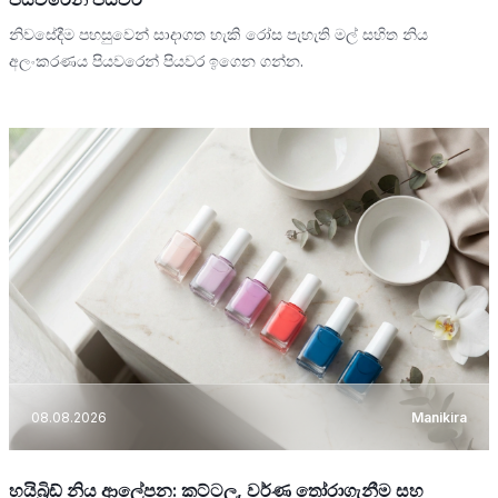
නිවසේදීම පහසුවෙන් සාදාගත හැකි රෝස පැහැති මල් සහිත නිය
අලංකරණය පියවරෙන් පියවර ඉගෙන ගන්න.
08.08.2026
Manikira
හයිබ්‍රිඩ් නිය ආලේපන: කට්ටල, වර්ණ තෝරාගැනීම සහ