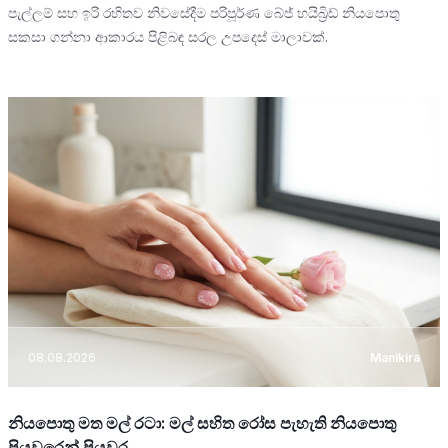
පැල්ලම් සහ ඉරි රහිතව නිවසේදීම පරිපූර්ණ බේජ් හයිබ්‍රිඩ් නියපොතු
සකසා ගන්නා ආකාරය පිළිබඳ සරල උපදෙස් මාලාවක්.
08.08.2026
Manikira
නියපොතු මත මල් රටා: මල් සහිත රෝස පැහැති නියපොතු
පියවරෙන් පියවර