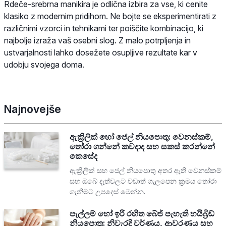
Rdeče-srebrna manikira je odlična izbira za vse, ki cenite
klasiko z modernim pridihom. Ne bojte se eksperimentirati z
različnimi vzorci in tehnikami ter poiščite kombinacijo, ki
najbolje izraža vaš osebni slog. Z malo potrpljenja in
ustvarjalnosti lahko dosežete osupljive rezultate kar v
udobju svojega doma.
Najnovejše
ඇක්‍රිලික් හෝ ජෙල් නියපොතු: වෙනස්කම්,
තෝරා ගන්නේ කවදාද සහ සකස් කරන්නේ
කෙසේද
ඇක්‍රිලික් සහ ජෙල් නියපොතු අතර ඇති වෙනස්කම්
සහ ඔබේ දෑත්වලට වඩාත් ගැලපෙන ක්‍රමය තෝරා
ගැනීමට උපදෙස් මෙන්න.
පැල්ලම් හෝ ඉරි රහිත බේජ් පැහැති හයිබ්‍රිඩ්
නියපොතු: නිවැරදි වර්ණය, ආවරණය සහ