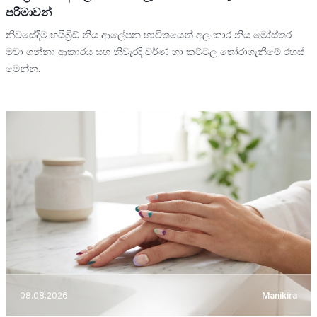
පරිමාවන්
නිවසේදීම හයිබ්‍රිඩ් නිය ආලේපන භාවිතයෙන් අලංකාර නිය මෝස්තර
මවා ගන්නා ආකාරය සහ නිවැරදි වර්ණ හා කට්ටල තෝරාගැනීමේ රහස්
මෙන්න.
08.08.2026
Manikira