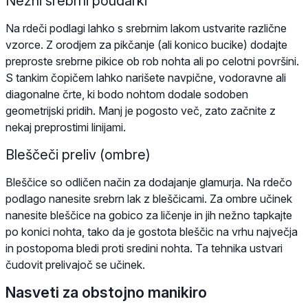
Nežni srebrni poudarki
Na rdeči podlagi lahko s srebrnim lakom ustvarite različne
vzorce. Z orodjem za pikčanje (ali konico bucike) dodajte
preproste srebrne pikice ob rob nohta ali po celotni površini.
S tankim čopičem lahko narišete navpične, vodoravne ali
diagonalne črte, ki bodo nohtom dodale sodoben
geometrijski pridih. Manj je pogosto več, zato začnite z
nekaj preprostimi linijami.
Bleščeči preliv (ombre)
Bleščice so odličen način za dodajanje glamurja. Na rdečo
podlago nanesite srebrn lak z bleščicami. Za ombre učinek
nanesite bleščice na gobico za ličenje in jih nežno tapkajte
po konici nohta, tako da je gostota bleščic na vrhu največja
in postopoma bledi proti sredini nohta. Ta tehnika ustvari
čudovit prelivajoč se učinek.
Nasveti za obstojno manikiro