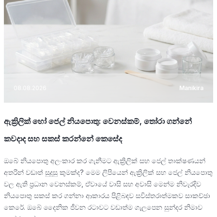
08.08.2026
Manikira
ඇක්‍රිලික් හෝ ජෙල් නියපොතු: වෙනස්කම්, තෝරා ගන්නේ
කවදාද සහ සකස් කරන්නේ කෙසේද
ඔබේ නියපොතු අලංකාර කර ගැනීමට ඇක්‍රිලික් සහ ජෙල් තාක්ෂණයන්
අතරින් වඩාත් සුදුසු කුමක්ද? මෙම ලිපියෙන් ඇක්‍රිලික් සහ ජෙල් නියපොතු
වල ඇති ප්‍රධාන වෙනස්කම්, ඒවායේ වාසි සහ අවාසි මෙන්ම නිවැරදිව
නියපොතු සකස් කර ගන්නා ආකාරය පිළිබඳව සවිස්තරාත්මකව සාකච්ඡා
කෙරේ. ඔබේ දෛනික ජීවන රටාවට වඩාත්ම ගැලපෙන සුන්දර නිමාව