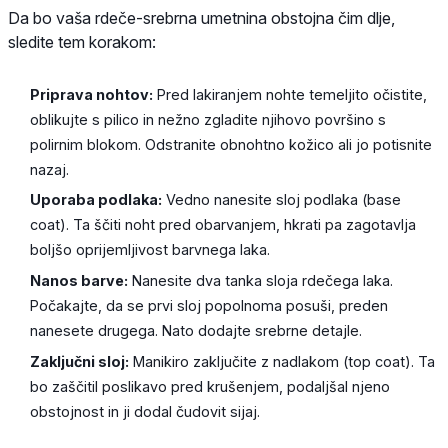
Da bo vaša rdeče-srebrna umetnina obstojna čim dlje,
sledite tem korakom:
Priprava nohtov:
Pred lakiranjem nohte temeljito očistite,
oblikujte s pilico in nežno zgladite njihovo površino s
polirnim blokom. Odstranite obnohtno kožico ali jo potisnite
nazaj.
Uporaba podlaka:
Vedno nanesite sloj podlaka (base
coat). Ta ščiti noht pred obarvanjem, hkrati pa zagotavlja
boljšo oprijemljivost barvnega laka.
Nanos barve:
Nanesite dva tanka sloja rdečega laka.
Počakajte, da se prvi sloj popolnoma posuši, preden
nanesete drugega. Nato dodajte srebrne detajle.
Zaključni sloj:
Manikiro zaključite z nadlakom (top coat). Ta
bo zaščitil poslikavo pred krušenjem, podaljšal njeno
obstojnost in ji dodal čudovit sijaj.