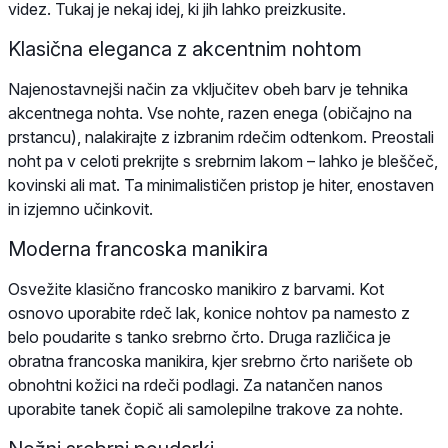
videz. Tukaj je nekaj idej, ki jih lahko preizkusite.
Klasična eleganca z akcentnim nohtom
Najenostavnejši način za vključitev obeh barv je tehnika
akcentnega nohta. Vse nohte, razen enega (običajno na
prstancu), nalakirajte z izbranim rdečim odtenkom. Preostali
noht pa v celoti prekrijte s srebrnim lakom – lahko je bleščeč,
kovinski ali mat. Ta minimalističen pristop je hiter, enostaven
in izjemno učinkovit.
Moderna francoska manikira
Osvežite klasično francosko manikiro z barvami. Kot
osnovo uporabite rdeč lak, konice nohtov pa namesto z
belo poudarite s tanko srebrno črto. Druga različica je
obratna francoska manikira, kjer srebrno črto narišete ob
obnohtni kožici na rdeči podlagi. Za natančen nanos
uporabite tanek čopič ali samolepilne trakove za nohte.