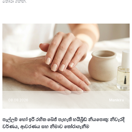
තෝරා ගන්න.
08.08.2026
Manikira
පැල්ලම් හෝ ඉරි රහිත බේජ් පැහැති හයිබ්‍රිඩ් නියපොතු: නිවැරදි
වර්ණය, ආවරණය සහ නිමාව තෝරාගැනීම