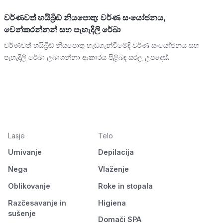
වර්ණවත් හයිබ්‍රිඩ් නියපොතු: වර්ණ සංයෝජනය,
වෙන්කරන්නන් සහ පැහැදිලි රේඛා
වර්ණවත් හයිබ්‍රිඩ් නියපොතු හැඩගැන්වීමේදී වර්ණ සංයෝජනය සහ
පැහැදිලි රේඛා ලබාගන්නා ආකාරය පිළිබඳ සරල උපදෙස්.
Lasje
Telo
Umivanje
Depilacija
Nega
Vlaženje
Oblikovanje
Roke in stopala
Razčesavanje in
Higiena
sušenje
Domači SPA