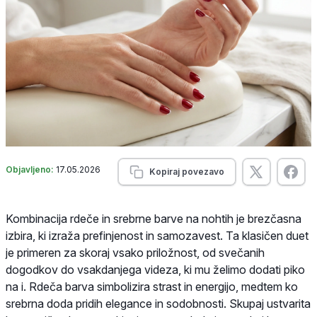
Objavljeno:
17.05.2026
Kopiraj povezavo
Kombinacija rdeče in srebrne barve na nohtih je brezčasna
izbira, ki izraža prefinjenost in samozavest. Ta klasičen duet
je primeren za skoraj vsako priložnost, od svečanih
dogodkov do vsakdanjega videza, ki mu želimo dodati piko
na i. Rdeča barva simbolizira strast in energijo, medtem ko
srebrna doda pridih elegance in sodobnosti. Skupaj ustvarita