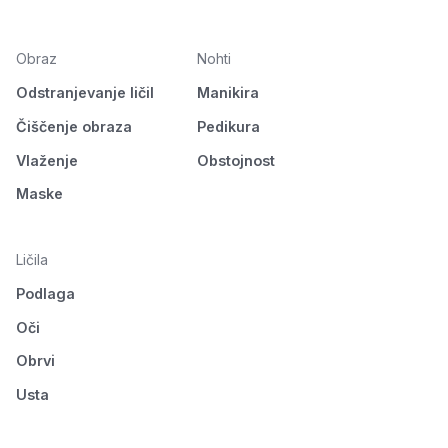
Obraz
Nohti
Odstranjevanje ličil
Manikira
Čiščenje obraza
Pedikura
Vlaženje
Obstojnost
Maske
Ličila
Podlaga
Oči
Obrvi
Usta