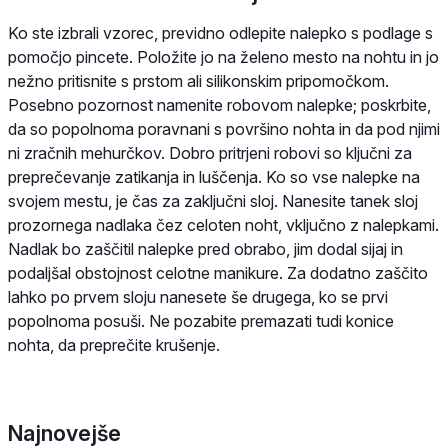
Ko ste izbrali vzorec, previdno odlepite nalepko s podlage s
pomočjo pincete. Položite jo na želeno mesto na nohtu in jo
nežno pritisnite s prstom ali silikonskim pripomočkom.
Posebno pozornost namenite robovom nalepke; poskrbite,
da so popolnoma poravnani s površino nohta in da pod njimi
ni zračnih mehurčkov. Dobro pritrjeni robovi so ključni za
preprečevanje zatikanja in luščenja. Ko so vse nalepke na
svojem mestu, je čas za zaključni sloj. Nanesite tanek sloj
prozornega nadlaka čez celoten noht, vključno z nalepkami.
Nadlak bo zaščitil nalepke pred obrabo, jim dodal sijaj in
podaljšal obstojnost celotne manikure. Za dodatno zaščito
lahko po prvem sloju nanesete še drugega, ko se prvi
popolnoma posuši. Ne pozabite premazati tudi konice
nohta, da preprečite krušenje.
Najnovejše