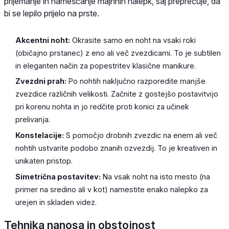
prijemanje in nameščanje majhnih nalepk, saj preprečuje, da
bi se lepilo prijelo na prste.
Akcentni noht:
Okrasite samo en noht na vsaki roki
(običajno prstanec) z eno ali več zvezdicami. To je subtilen
in eleganten način za popestritev klasične manikure.
Zvezdni prah:
Po nohtih naključno razporedite manjše
zvezdice različnih velikosti. Začnite z gostejšo postavitvijo
pri korenu nohta in jo redčite proti konici za učinek
prelivanja.
Konstelacije:
S pomočjo drobnih zvezdic na enem ali več
nohtih ustvarite podobo znanih ozvezdij. To je kreativen in
unikaten pristop.
Simetrična postavitev:
Na vsak noht na isto mesto (na
primer na sredino ali v kot) namestite enako nalepko za
urejen in skladen videz.
Tehnika nanosa in obstojnost