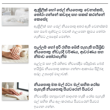
ඇක්‍රිලික් හෝ ජෙල් නියපොතු: වෙනස්කම්,
තෝරා ගන්නේ කවදාද සහ සකස් කරන්නේ
කෙසේද
ඇක්‍රිලික් සහ ජෙල් නියපොතු අතර ඇති වෙනස්කම්
සහ ඔබේ දෑත්වලට වඩාත් ගැලපෙන ක්‍රමය තෝරා
ගැනීමට උපදෙස් මෙන්න.
පැල්ලම් හෝ ඉරි රහිත බේජ් පැහැති හයිබ්‍රිඩ්
නියපොතු: නිවැරදි වර්ණය, ආවරණය සහ
නිමාව තෝරාගැනීම
පැල්ලම් සහ ඉරි රහිතව නිවසේදීම පරිපූර්ණ බේජ්
හයිබ්‍රිඩ් නියපොතු සකසා ගන්නා ආකාරය පිළිබඳ
සරල උපදෙස් මාලාවක්.
නියපොතු මත මල් රටා: මල් සහිත රෝස
පැහැති නියපොතු පියවරෙන් පියවර
නිවසේදීම පහසුවෙන් සාදාගත හැකි රෝස පැහැති
මල් සහිත නිය අලංකරණය පියවරෙන් පියවර
ඉගෙන ගන්න.