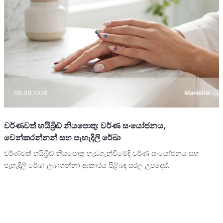
08.08.2026
Manikira
වර්ණවත් හයිබ්‍රිඩ් නියපොතු: වර්ණ සංයෝජනය,
වෙන්කරන්නන් සහ පැහැදිලි රේඛා
වර්ණවත් හයිබ්‍රිඩ් නියපොතු හැඩගැන්වීමේදී වර්ණ සංයෝජනය සහ
පැහැදිලි රේඛා ලබාගන්නා ආකාරය පිළිබඳ සරල උපදෙස්.