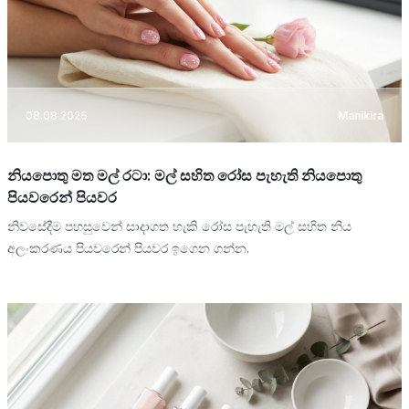
08.08.2026
Manikira
නියපොතු මත මල් රටා: මල් සහිත රෝස පැහැති නියපොතු
පියවරෙන් පියවර
නිවසේදීම පහසුවෙන් සාදාගත හැකි රෝස පැහැති මල් සහිත නිය
අලංකරණය පියවරෙන් පියවර ඉගෙන ගන්න.