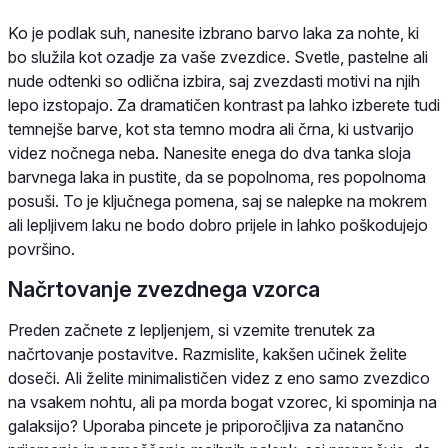
Ko je podlak suh, nanesite izbrano barvo laka za nohte, ki
bo služila kot ozadje za vaše zvezdice. Svetle, pastelne ali
nude odtenki so odlična izbira, saj zvezdasti motivi na njih
lepo izstopajo. Za dramatičen kontrast pa lahko izberete tudi
temnejše barve, kot sta temno modra ali črna, ki ustvarijo
videz nočnega neba. Nanesite enega do dva tanka sloja
barvnega laka in pustite, da se popolnoma, res popolnoma
posuši. To je ključnega pomena, saj se nalepke na mokrem
ali lepljivem laku ne bodo dobro prijele in lahko poškodujejo
površino.
Načrtovanje zvezdnega vzorca
Preden začnete z lepljenjem, si vzemite trenutek za
načrtovanje postavitve. Razmislite, kakšen učinek želite
doseči. Ali želite minimalističen videz z eno samo zvezdico
na vsakem nohtu, ali pa morda bogat vzorec, ki spominja na
galaksijo? Uporaba pincete je priporočljiva za natančno