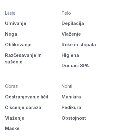
Lasje
Telo
Umivanje
Depilacija
Nega
Vlaženje
Oblikovanje
Roke in stopala
Razčesavanje in
Higiena
sušenje
Domači SPA
Obraz
Nohti
Odstranjevanje ličil
Manikira
Čiščenje obraza
Pedikura
Vlaženje
Obstojnost
Maske