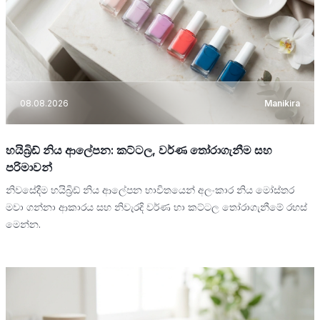
08.08.2026
Manikira
හයිබ්‍රිඩ් නිය ආලේපන: කට්ටල, වර්ණ තෝරාගැනීම සහ
පරිමාවන්
නිවසේදීම හයිබ්‍රිඩ් නිය ආලේපන භාවිතයෙන් අලංකාර නිය මෝස්තර
මවා ගන්නා ආකාරය සහ නිවැරදි වර්ණ හා කට්ටල තෝරාගැනීමේ රහස්
මෙන්න.