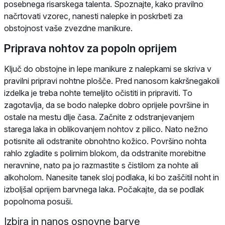
posebnega risarskega talenta. Spoznajte, kako pravilno
načrtovati vzorec, nanesti nalepke in poskrbeti za
obstojnost vaše zvezdne manikure.
Priprava nohtov za popoln oprijem
Ključ do obstojne in lepe manikure z nalepkami se skriva v
pravilni pripravi nohtne plošče. Pred nanosom kakršnegakoli
izdelka je treba nohte temeljito očistiti in pripraviti. To
zagotavlja, da se bodo nalepke dobro oprijele površine in
ostale na mestu dlje časa. Začnite z odstranjevanjem
starega laka in oblikovanjem nohtov z pilico. Nato nežno
potisnite ali odstranite obnohtno kožico. Površino nohta
rahlo zgladite s polirnim blokom, da odstranite morebitne
neravnine, nato pa jo razmastite s čistilom za nohte ali
alkoholom. Nanesite tanek sloj podlaka, ki bo zaščitil noht in
izboljšal oprijem barvnega laka. Počakajte, da se podlak
popolnoma posuši.
Izbira in nanos osnovne barve