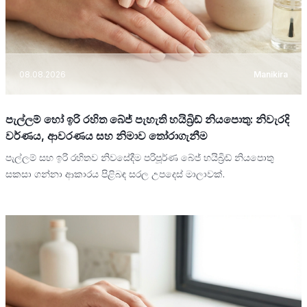
08.08.2026
Manikira
පැල්ලම් හෝ ඉරි රහිත බේජ් පැහැති හයිබ්‍රිඩ් නියපොතු: නිවැරදි
වර්ණය, ආවරණය සහ නිමාව තෝරාගැනීම
පැල්ලම් සහ ඉරි රහිතව නිවසේදීම පරිපූර්ණ බේජ් හයිබ්‍රිඩ් නියපොතු
සකසා ගන්නා ආකාරය පිළිබඳ සරල උපදෙස් මාලාවක්.