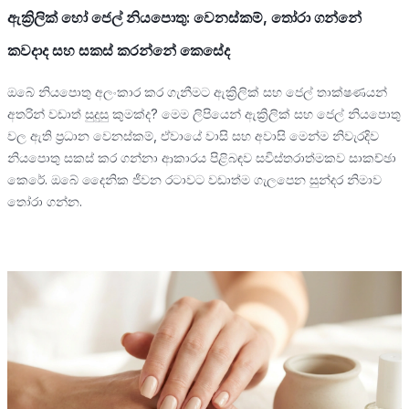
ඇක්‍රිලික් හෝ ජෙල් නියපොතු: වෙනස්කම්, තෝරා ගන්නේ
කවදාද සහ සකස් කරන්නේ කෙසේද
ඔබේ නියපොතු අලංකාර කර ගැනීමට ඇක්‍රිලික් සහ ජෙල් තාක්ෂණයන්
අතරින් වඩාත් සුදුසු කුමක්ද? මෙම ලිපියෙන් ඇක්‍රිලික් සහ ජෙල් නියපොතු
වල ඇති ප්‍රධාන වෙනස්කම්, ඒවායේ වාසි සහ අවාසි මෙන්ම නිවැරදිව
නියපොතු සකස් කර ගන්නා ආකාරය පිළිබඳව සවිස්තරාත්මකව සාකච්ඡා
කෙරේ. ඔබේ දෛනික ජීවන රටාවට වඩාත්ම ගැලපෙන සුන්දර නිමාව
තෝරා ගන්න.