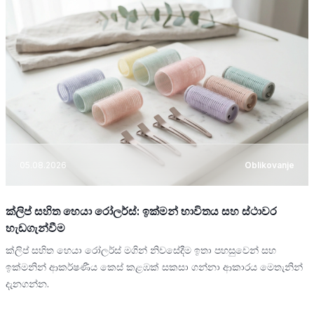
05.08.2026
Oblikovanje
ක්ලිප් සහිත හෙයා රෝලර්ස්: ඉක්මන් භාවිතය සහ ස්ථාවර
හැඩගැන්වීම
ක්ලිප් සහිත හෙයා රෝලර්ස් මගින් නිවසේදීම ඉතා පහසුවෙන් සහ
ඉක්මනින් ආකර්ෂණීය කෙස් කළඹක් සකසා ගන්නා ආකාරය මෙතැනින්
දැනගන්න.