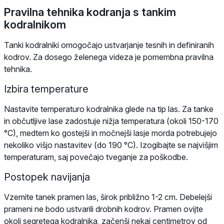
Pravilna tehnika kodranja s tankim
kodralnikom
Tanki kodralniki omogočajo ustvarjanje tesnih in definiranih
kodrov. Za dosego želenega videza je pomembna pravilna
tehnika.
Izbira temperature
Nastavite temperaturo kodralnika glede na tip las. Za tanke
in občutljive lase zadostuje nižja temperatura (okoli 150-170
°C), medtem ko gostejši in močnejši lasje morda potrebujejo
nekoliko višjo nastavitev (do 190 °C). Izogibajte se najvišjim
temperaturam, saj povečajo tveganje za poškodbe.
Postopek navijanja
Vzemite tanek pramen las, širok približno 1-2 cm. Debelejši
prameni ne bodo ustvarili drobnih kodrov. Pramen ovijte
okoli segretega kodralnika, začenši nekaj centimetrov od