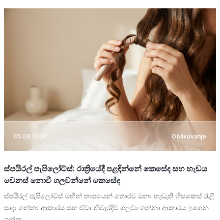
05.08.2026
Oblikovanje
ස්පයිරල් පැපිලෝට්ස්: රාත්‍රියේදී පළඳින්නේ කෙසේද සහ හැඩය
වෙනස් නොවී ගලවන්නේ කෙසේද
ස්පයිරල් පැපිලෝට්ස් මඟින් තාපයෙන් තොරව මනා හැඩැති හිසකෙස් රැළි
සාදා ගන්නා ආකාරය සහ ඒවා නිවැරදිව ගලවා ගන්නා ආකාරය ඉගෙන
ගන්න.