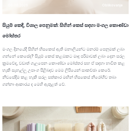
06.08.2026
Oblikovanje
සියුම් කෙඳි, විශාල පෙනුමක්: සිහින් කෙස් සඳහා මංගල කොණ්ඩා
මෝස්තර
මංගල දිනයේදී සිහින් හිසකෙස් ඇති මනාලියන්ට මනරම් පෙනුමක් ලබා
ගන්නේ කෙසේද? සියුම් කෙස් කළඹකට මෘදු පරිමාවක් ලබා දෙන සරල
ක්‍රමවේද, වඩාත් ගැලපෙන කොණ්ඩා මෝස්තර සහ ඒ සඳහා භාවිත කළ
හැකි සැහැල්ලු උපාංග පිළිබඳව මෙම ලිපියෙන් සාකච්ඡා කෙරේ.
නිවසේදීම කළ හැකි සරල සත්කාර මඟින් හිසකෙස් නිරෝගීව තබා
ගන්නා ආකාරය ද මෙහි ඇතුළත් වේ.