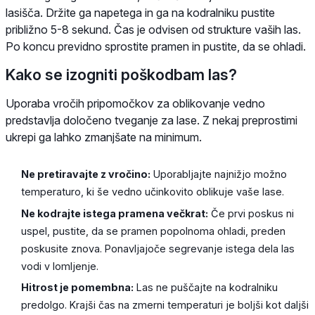
lasišča. Držite ga napetega in ga na kodralniku pustite
približno 5-8 sekund. Čas je odvisen od strukture vaših las.
Po koncu previdno sprostite pramen in pustite, da se ohladi.
Kako se izogniti poškodbam las?
Uporaba vročih pripomočkov za oblikovanje vedno
predstavlja določeno tveganje za lase. Z nekaj preprostimi
ukrepi ga lahko zmanjšate na minimum.
Ne pretiravajte z vročino:
Uporabljajte najnižjo možno
temperaturo, ki še vedno učinkovito oblikuje vaše lase.
Ne kodrajte istega pramena večkrat:
Če prvi poskus ni
uspel, pustite, da se pramen popolnoma ohladi, preden
poskusite znova. Ponavljajoče segrevanje istega dela las
vodi v lomljenje.
Hitrost je pomembna:
Las ne puščajte na kodralniku
predolgo. Krajši čas na zmerni temperaturi je boljši kot daljši