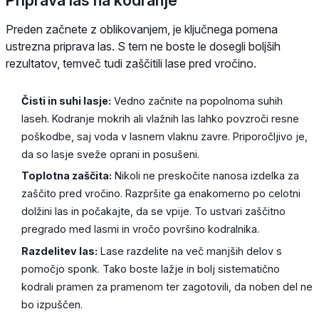
Preden začnete z oblikovanjem, je ključnega pomena
ustrezna priprava las. S tem ne boste le dosegli boljših
rezultatov, temveč tudi zaščitili lase pred vročino.
Čisti in suhi lasje:
Vedno začnite na popolnoma suhih
laseh. Kodranje mokrih ali vlažnih las lahko povzroči resne
poškodbe, saj voda v lasnem vlaknu zavre. Priporočljivo je,
da so lasje sveže oprani in posušeni.
Toplotna zaščita:
Nikoli ne preskočite nanosa izdelka za
zaščito pred vročino. Razpršite ga enakomerno po celotni
dolžini las in počakajte, da se vpije. To ustvari zaščitno
pregrado med lasmi in vročo površino kodralnika.
Razdelitev las:
Lase razdelite na več manjših delov s
pomočjo sponk. Tako boste lažje in bolj sistematično
kodrali pramen za pramenom ter zagotovili, da noben del ne
bo izpuščen.