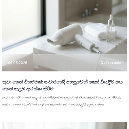
05.08.2026
Oblikovanje
කුඩා කෙස් වියළුමක්: සංචාරයේදී පහසුවෙන් කෙස් වියළීම සහ
කෙස් කළඹ ආරක්ෂා කිරීම
සංචාරයේදී කෙස් කළඹ සුරකිමින් පහසුවෙන් හිසකෙස් වියළා ගැනීමට
කුඩා කෙස් වියළුමක් භාවිත කරන්නේ කෙසේදැයි දැනගන්න.