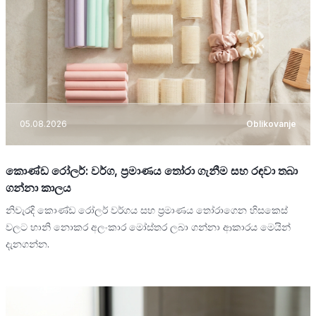
05.08.2026
Oblikovanje
කොණ්ඩ රෝලර්: වර්ග, ප්‍රමාණය තෝරා ගැනීම සහ රඳවා තබා
ගන්නා කාලය
නිවැරදි කොණ්ඩ රෝලර් වර්ගය සහ ප්‍රමාණය තෝරාගෙන හිසකෙස්
වලට හානි නොකර අලංකාර මෝස්තර ලබා ගන්නා ආකාරය මෙයින්
දැනගන්න.