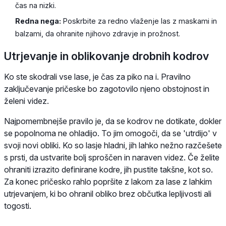
čas na nizki.
Redna nega:
Poskrbite za redno vlaženje las z maskami in
balzami, da ohranite njihovo zdravje in prožnost.
Utrjevanje in oblikovanje drobnih kodrov
Ko ste skodrali vse lase, je čas za piko na i. Pravilno
zaključevanje pričeske bo zagotovilo njeno obstojnost in
želeni videz.
Najpomembnejše pravilo je, da se kodrov ne dotikate, dokler
se popolnoma ne ohladijo. To jim omogoči, da se 'utrdijo' v
svoji novi obliki. Ko so lasje hladni, jih lahko nežno razčešete
s prsti, da ustvarite bolj sproščen in naraven videz. Če želite
ohraniti izrazito definirane kodre, jih pustite takšne, kot so.
Za konec pričesko rahlo popršite z lakom za lase z lahkim
utrjevanjem, ki bo ohranil obliko brez občutka lepljivosti ali
togosti.