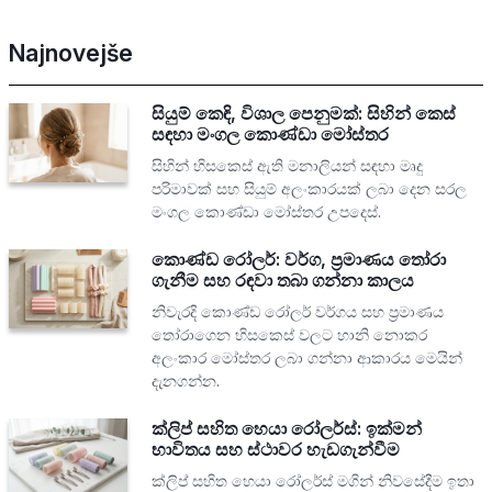
Najnovejše
සියුම් කෙඳි, විශාල පෙනුමක්: සිහින් කෙස්
සඳහා මංගල කොණ්ඩා මෝස්තර
සිහින් හිසකෙස් ඇති මනාලියන් සඳහා මෘදු
පරිමාවක් සහ සියුම් අලංකාරයක් ලබා දෙන සරල
මංගල කොණ්ඩා මෝස්තර උපදෙස්.
කොණ්ඩ රෝලර්: වර්ග, ප්‍රමාණය තෝරා
ගැනීම සහ රඳවා තබා ගන්නා කාලය
නිවැරදි කොණ්ඩ රෝලර් වර්ගය සහ ප්‍රමාණය
තෝරාගෙන හිසකෙස් වලට හානි නොකර
අලංකාර මෝස්තර ලබා ගන්නා ආකාරය මෙයින්
දැනගන්න.
ක්ලිප් සහිත හෙයා රෝලර්ස්: ඉක්මන්
භාවිතය සහ ස්ථාවර හැඩගැන්වීම
ක්ලිප් සහිත හෙයා රෝලර්ස් මගින් නිවසේදීම ඉතා