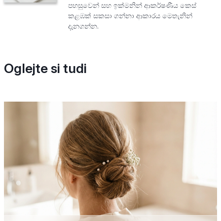
පහසුවෙන් සහ ඉක්මනින් ආකර්ෂණීය කෙස්
කළඹක් සකසා ගන්නා ආකාරය මෙතැනින්
දැනගන්න.
Oglejte si tudi