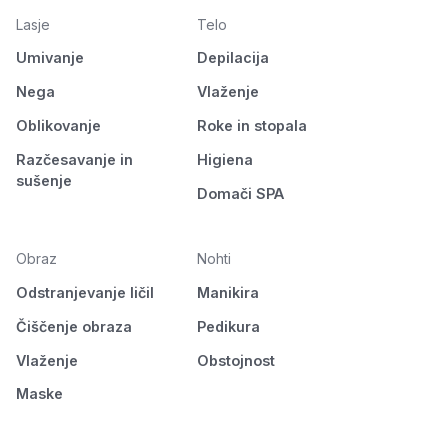
Lasje
Telo
Umivanje
Depilacija
Nega
Vlaženje
Oblikovanje
Roke in stopala
Razčesavanje in
Higiena
sušenje
Domači SPA
Obraz
Nohti
Odstranjevanje ličil
Manikira
Čiščenje obraza
Pedikura
Vlaženje
Obstojnost
Maske