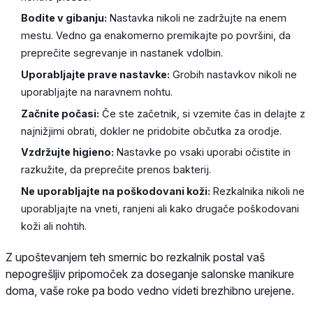
Bodite v gibanju:
Nastavka nikoli ne zadržujte na enem
mestu. Vedno ga enakomerno premikajte po površini, da
preprečite segrevanje in nastanek vdolbin.
Uporabljajte prave nastavke:
Grobih nastavkov nikoli ne
uporabljajte na naravnem nohtu.
Začnite počasi:
Če ste začetnik, si vzemite čas in delajte z
najnižjimi obrati, dokler ne pridobite občutka za orodje.
Vzdržujte higieno:
Nastavke po vsaki uporabi očistite in
razkužite, da preprečite prenos bakterij.
Ne uporabljajte na poškodovani koži:
Rezkalnika nikoli ne
uporabljajte na vneti, ranjeni ali kako drugače poškodovani
koži ali nohtih.
Z upoštevanjem teh smernic bo rezkalnik postal vaš
nepogrešljiv pripomoček za doseganje salonske manikure
doma, vaše roke pa bodo vedno videti brezhibno urejene.