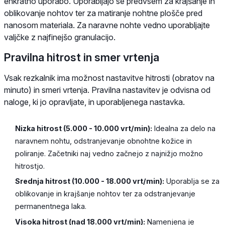
enkratno uporabo. Uporabljajo se predvsem za krajšanje in
oblikovanje nohtov ter za matiranje nohtne plošče pred
nanosom materiala. Za naravne nohte vedno uporabljajte
valjčke z najfinejšo granulacijo.
Pravilna hitrost in smer vrtenja
Vsak rezkalnik ima možnost nastavitve hitrosti (obratov na
minuto) in smeri vrtenja. Pravilna nastavitev je odvisna od
naloge, ki jo opravljate, in uporabljenega nastavka.
Nizka hitrost (5.000 - 10.000 vrt/min):
Idealna za delo na
naravnem nohtu, odstranjevanje obnohtne kožice in
poliranje. Začetniki naj vedno začnejo z najnižjo možno
hitrostjo.
Srednja hitrost (10.000 - 18.000 vrt/min):
Uporablja se za
oblikovanje in krajšanje nohtov ter za odstranjevanje
permanentnega laka.
Visoka hitrost (nad 18.000 vrt/min):
Namenjena je