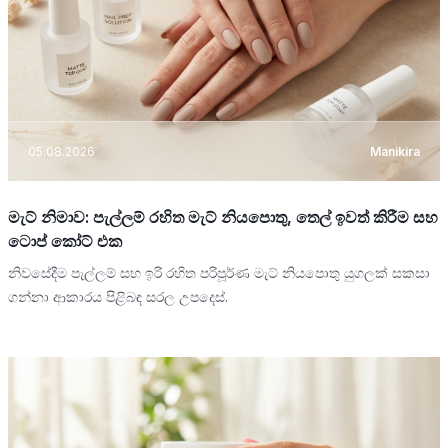
05.08.2026
Manikira
මැට් නිමාව: පැල්ලම් රහිත මැට් නියපොතු, තෙල් ඉවත් කිරීම සහ
ටොප් කෝට් එක
නිවසේදීම පැල්ලම් සහ ඉරි රහිත පරිපූර්ණ මැට් නියපොතු යුගලක් සකසා
ගන්නා ආකාරය පිළිබඳ සරල උපදෙස්.