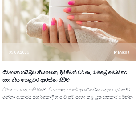
05.08.2026
Manikira
ගිම්හාන හයිබ්‍රිඩ් නියපොතු: දීප්තිමත් වර්ණ, ඔම්බ්‍රේ මෝස්තර
සහ නිය කෙළවර ආරක්ෂා කිරීම
ගිම්හාන කාලයේදී ඔබේ නියපොතු වඩාත් ආකර්ෂණීය ලෙස හැඩගන්වා
ගන්නා ආකාරය සහ දිගුකාලීන පැවැත්ම සඳහා කළ යුතු සත්කාර මෙන්න.