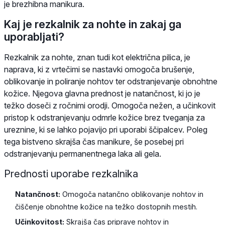
je brezhibna manikura.
Kaj je rezkalnik za nohte in zakaj ga
uporabljati?
Rezkalnik za nohte, znan tudi kot električna pilica, je
naprava, ki z vrtečimi se nastavki omogoča brušenje,
oblikovanje in poliranje nohtov ter odstranjevanje obnohtne
kožice. Njegova glavna prednost je natančnost, ki jo je
težko doseči z ročnimi orodji. Omogoča nežen, a učinkovit
pristop k odstranjevanju odmrle kožice brez tveganja za
ureznine, ki se lahko pojavijo pri uporabi ščipalcev. Poleg
tega bistveno skrajša čas manikure, še posebej pri
odstranjevanju permanentnega laka ali gela.
Prednosti uporabe rezkalnika
Natančnost:
Omogoča natančno oblikovanje nohtov in
čiščenje obnohtne kožice na težko dostopnih mestih.
Učinkovitost:
Skrajša čas priprave nohtov in