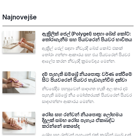
Najnovejše
ඇක්‍රිලික් ජෙල් (Polygel) සඳහා බේස් කෝට්:
තෝරාගැනීම සහ පියවරෙන් පියවර භාවිතය
ඇක්‍රිල් ජෙල් සඳහා නිවැරදි බේස් කෝට් එකක්
තෝරා ගන්නා ආකාරය සහ එය පියවරෙන් පියවර
ආලේප කරන නිවැරදි ක්‍රමවේදය මෙන්න.
දම් පැහැති ඔම්බ්‍රේ නියපොතු: වර්ණ තේරීමේ
සිට පියවරෙන් පියවර හැඩගැන්වීම දක්වා
නිවසේදීම පහසුවෙන් සාදාගත හැකි අලංකාර දම්
පැහැති ඔම්බ්‍රේ නිය මෝස්තරයක් පියවරෙන් පියවර
සාදාගන්නා ආකාරය මෙන්න.
රෝස සහ රන්වන් නියපොතු: ලෝහමය
දිදුලක් සමඟ රෝස පැහැය ඒකාබද්ධ
කරන්නේ කෙසේද
රෝස සහ රන්වන් පැහැයන් එක් කරමින් ඔබේ දෑත්