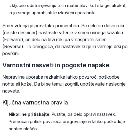
izključno odstranjevanju trših materialov, kot sta gel ali akril,
in jo smejo uporabljati le izkušeni uporabniki.
Smer vrtenja je prav tako pomembna. Pri delu na desni roki
(če ste desničar) nastavite vrtenje v smeri urinega kazalca
(Forward), pri delu na levi roki pa v nasprotni smeri
(Reverse). To omogoča, da nastavek lažje in varneje drsi po
površini.
Varnostni nasveti in pogoste napake
Nepravilna uporaba rezkalnika lahko povzroči poškodbe
nohta ali kože. Da bi se temu izognili, upoštevajte naslednje
nasvete.
Ključna varnostna pravila
Nikoli ne pritiskajte:
Pustite, da delo opravi nastavek.
Premočan pritisk povzroča pregrevanje in lahko poškoduje
nohtno ploščo.