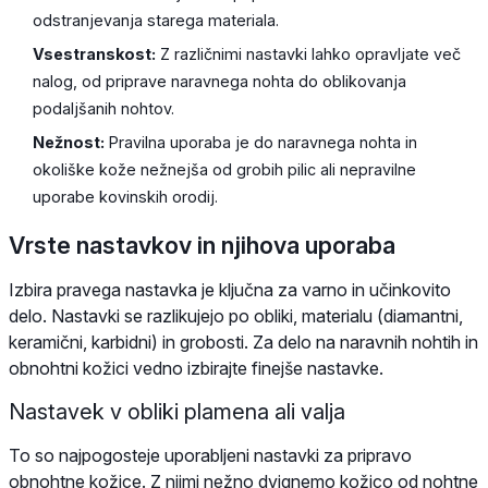
odstranjevanja starega materiala.
Vsestranskost:
Z različnimi nastavki lahko opravljate več
nalog, od priprave naravnega nohta do oblikovanja
podaljšanih nohtov.
Nežnost:
Pravilna uporaba je do naravnega nohta in
okoliške kože nežnejša od grobih pilic ali nepravilne
uporabe kovinskih orodij.
Vrste nastavkov in njihova uporaba
Izbira pravega nastavka je ključna za varno in učinkovito
delo. Nastavki se razlikujejo po obliki, materialu (diamantni,
keramični, karbidni) in grobosti. Za delo na naravnih nohtih in
obnohtni kožici vedno izbirajte finejše nastavke.
Nastavek v obliki plamena ali valja
To so najpogosteje uporabljeni nastavki za pripravo
obnohtne kožice. Z njimi nežno dvignemo kožico od nohtne