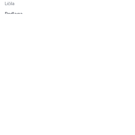
Ličila
Podlaga
Oči
Obrvi
Usta
© 2026 Seluno Beauty