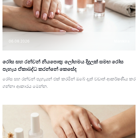
06.08.2026
Manikira
රෝස සහ රන්වන් නියපොතු: ලෝහමය දිදුලක් සමඟ රෝස
පැහැය ඒකාබද්ධ කරන්නේ කෙසේද
රෝස සහ රන්වන් පැහැයන් එක් කරමින් ඔබේ දෑත් වඩාත් ආකර්ෂණීය කර
ගන්නා ආකාරය මෙන්න.