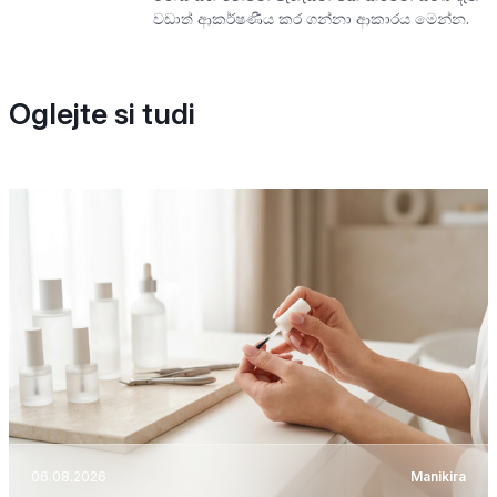
වඩාත් ආකර්ෂණීය කර ගන්නා ආකාරය මෙන්න.
Oglejte si tudi
06.08.2026
Manikira