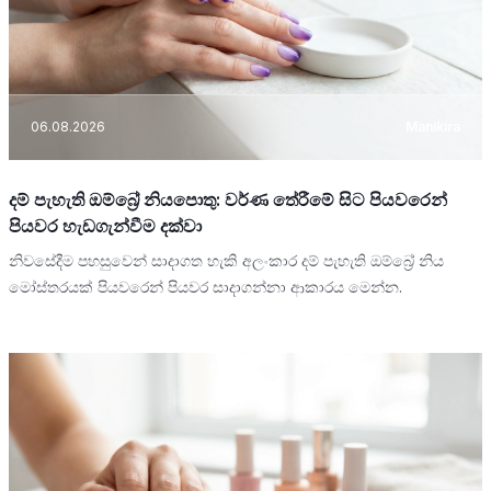
06.08.2026
Manikira
දම් පැහැති ඔම්බ්‍රේ නියපොතු: වර්ණ තේරීමේ සිට පියවරෙන්
පියවර හැඩගැන්වීම දක්වා
නිවසේදීම පහසුවෙන් සාදාගත හැකි අලංකාර දම් පැහැති ඔම්බ්‍රේ නිය
මෝස්තරයක් පියවරෙන් පියවර සාදාගන්නා ආකාරය මෙන්න.