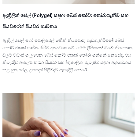
ඇක්‍රිලික් ජෙල් (Polygel) සඳහා බේස් කෝට්: තෝරාගැනීම සහ
පියවරෙන් පියවර භාවිතය
ඇක්‍රිල් ජෙල් හෝ පොලිජෙල් මඟින් නියපොතු හැඩගැන්වීමේදී බේස්
කෝට් එකක් භාවිත කිරීම අත්‍යවශ්‍ය වේ. මෙම ලිපියෙන් ඔබේ නියපොතු
වලට වඩාත් ගැලපෙන බේස් කෝට් එකක් තෝරා ගන්නේ කෙසේද, එය
නිවැරදිව ආලේප කරන පියවර සහ දිගුකාලීන පැවැත්ම සඳහා අනුගමනය
කළ යුතු සරල උපදෙස් පිළිබඳව පැහැදිලි කෙරේ.