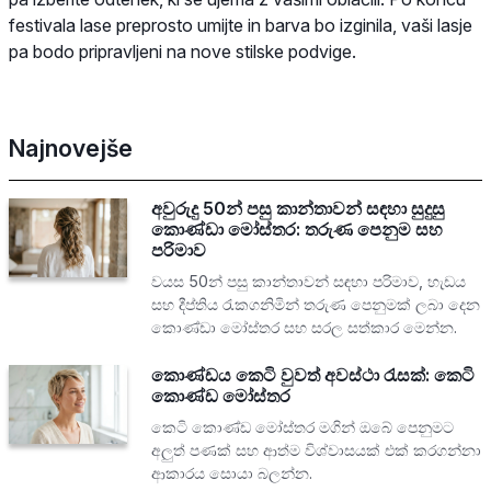
festivala lase preprosto umijte in barva bo izginila, vaši lasje
pa bodo pripravljeni na nove stilske podvige.
Najnovejše
අවුරුදු 50න් පසු කාන්තාවන් සඳහා සුදුසු
කොණ්ඩා මෝස්තර: තරුණ පෙනුම සහ
පරිමාව
වයස 50න් පසු කාන්තාවන් සඳහා පරිමාව, හැඩය
සහ දීප්තිය රැකගනිමින් තරුණ පෙනුමක් ලබා දෙන
කොණ්ඩා මෝස්තර සහ සරල සත්කාර මෙන්න.
කොණ්ඩය කෙටි වුවත් අවස්ථා රැසක්: කෙටි
කොණ්ඩ මෝස්තර
කෙටි කොණ්ඩ මෝස්තර මගින් ඔබේ පෙනුමට
අලුත් පණක් සහ ආත්ම විශ්වාසයක් එක් කරගන්නා
ආකාරය සොයා බලන්න.