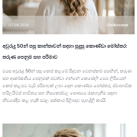
07.08.2026
Oblikovanje
අවුරුදු 50න් පසු කාන්තාවන් සඳහා සුදුසු කොණ්ඩා මෝස්තර:
තරුණ පෙනුම සහ පරිමාව
වයස අවුරුදු 50න් පසු කෙස් කළඹේ සිදුවන වෙනස්කම් සමඟින්, තරුණ
සහ ආකර්ෂණීය පෙනුමක් පවත්වා ගන්නේ කෙසේද? මෙම ලිපියෙන්
කෙස් කළඹට වැඩි පරිමාවක් ලබා දෙන කොණ්ඩා මෝස්තර, ස්වාභාවික
හයිලයිට්ස් භාවිතය සහ හිසකෙස්වල සෞඛ්‍යය රැකගැනීම සඳහා
නිවසේදීම කළ හැකි සරල සත්කාර පිළිබඳව පැහැදිලි කරයි.