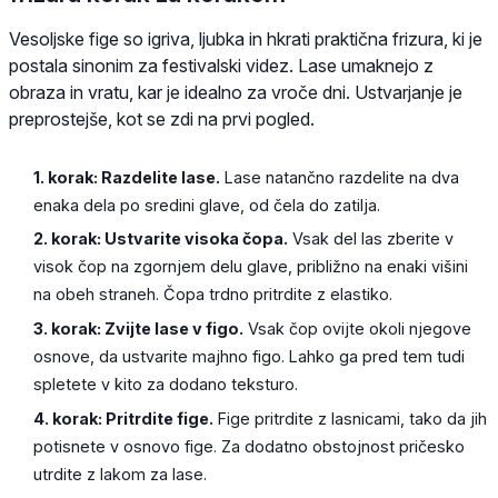
Vesoljske fige so igriva, ljubka in hkrati praktična frizura, ki je
postala sinonim za festivalski videz. Lase umaknejo z
obraza in vratu, kar je idealno za vroče dni. Ustvarjanje je
preprostejše, kot se zdi na prvi pogled.
1. korak: Razdelite lase.
Lase natančno razdelite na dva
enaka dela po sredini glave, od čela do zatilja.
2. korak: Ustvarite visoka čopa.
Vsak del las zberite v
visok čop na zgornjem delu glave, približno na enaki višini
na obeh straneh. Čopa trdno pritrdite z elastiko.
3. korak: Zvijte lase v figo.
Vsak čop ovijte okoli njegove
osnove, da ustvarite majhno figo. Lahko ga pred tem tudi
spletete v kito za dodano teksturo.
4. korak: Pritrdite fige.
Fige pritrdite z lasnicami, tako da jih
potisnete v osnovo fige. Za dodatno obstojnost pričesko
utrdite z lakom za lase.