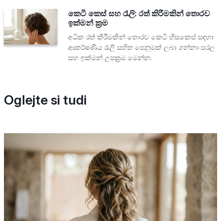
කෙටි කෙස් සහ රැලි: රත් කිරීමකින් තොරව
ඉක්මන් ක්‍රම
අධික රත් කිරීමකින් තොරව කෙටි හිසකෙස් සඳහා
ආකර්ෂණීය රැලි සහිත පෙනුමක් ලබා ගන්නා සරල
සහ ඉක්මන් උපක්‍රම මෙන්න.
Oglejte si tudi