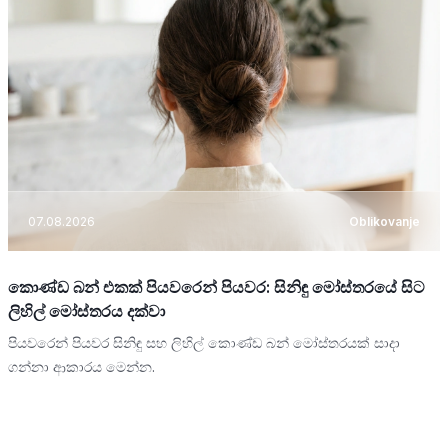
07.08.2026
Oblikovanje
කොණ්ඩ බන් එකක් පියවරෙන් පියවර: සිනිඳු මෝස්තරයේ සිට
ලිහිල් මෝස්තරය දක්වා
පියවරෙන් පියවර සිනිඳු සහ ලිහිල් කොණ්ඩ බන් මෝස්තරයක් සාදා
ගන්නා ආකාරය මෙන්න.