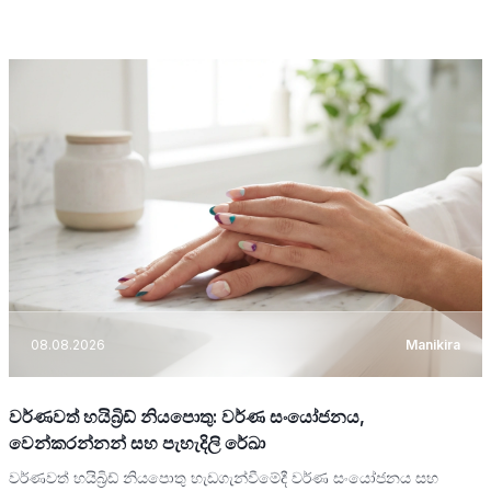
08.08.2026
Manikira
වර්ණවත් හයිබ්‍රිඩ් නියපොතු: වර්ණ සංයෝජනය,
වෙන්කරන්නන් සහ පැහැදිලි රේඛා
වර්ණවත් හයිබ්‍රිඩ් නියපොතු හැඩගැන්වීමේදී වර්ණ සංයෝජනය සහ