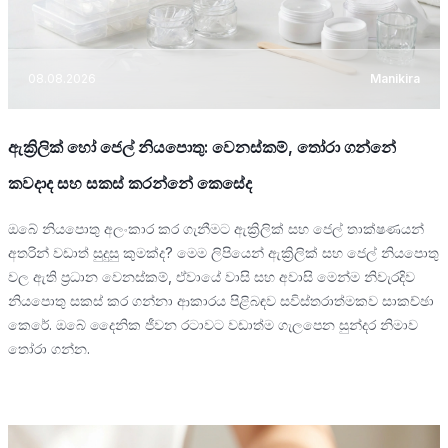
08.08.2026
Manikira
ඇක්‍රිලික් හෝ ජෙල් නියපොතු: වෙනස්කම්, තෝරා ගන්නේ
කවදාද සහ සකස් කරන්නේ කෙසේද
ඔබේ නියපොතු අලංකාර කර ගැනීමට ඇක්‍රිලික් සහ ජෙල් තාක්ෂණයන්
අතරින් වඩාත් සුදුසු කුමක්ද? මෙම ලිපියෙන් ඇක්‍රිලික් සහ ජෙල් නියපොතු
වල ඇති ප්‍රධාන වෙනස්කම්, ඒවායේ වාසි සහ අවාසි මෙන්ම නිවැරදිව
නියපොතු සකස් කර ගන්නා ආකාරය පිළිබඳව සවිස්තරාත්මකව සාකච්ඡා
කෙරේ. ඔබේ දෛනික ජීවන රටාවට වඩාත්ම ගැලපෙන සුන්දර නිමාව
තෝරා ගන්න.