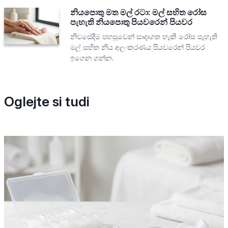
නියපොතු මත මල් රටා: මල් සහිත රෝස
පැහැති නියපොතු පියවරෙන් පියවර
නිවසේදීම පහසුවෙන් සාදාගත හැකි රෝස පැහැති
මල් සහිත නිය අලංකරණය පියවරෙන් පියවර
ඉගෙන ගන්න.
Oglejte si tudi