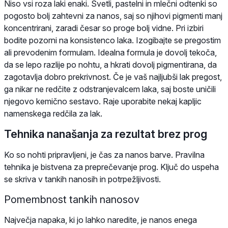
Niso vsi roza laki enaki. Svetli, pastelni in mlečni odtenki so
pogosto bolj zahtevni za nanos, saj so njihovi pigmenti manj
koncentrirani, zaradi česar so proge bolj vidne. Pri izbiri
bodite pozorni na konsistenco laka. Izogibajte se pregostim
ali prevodenim formulam. Idealna formula je dovolj tekoča,
da se lepo razlije po nohtu, a hkrati dovolj pigmentirana, da
zagotavlja dobro prekrivnost. Če je vaš najljubši lak pregost,
ga nikar ne redčite z odstranjevalcem laka, saj boste uničili
njegovo kemično sestavo. Raje uporabite nekaj kapljic
namenskega redčila za lak.
Tehnika nanašanja za rezultat brez prog
Ko so nohti pripravljeni, je čas za nanos barve. Pravilna
tehnika je bistvena za preprečevanje prog. Ključ do uspeha
se skriva v tankih nanosih in potrpežljivosti.
Pomembnost tankih nanosov
Največja napaka, ki jo lahko naredite, je nanos enega