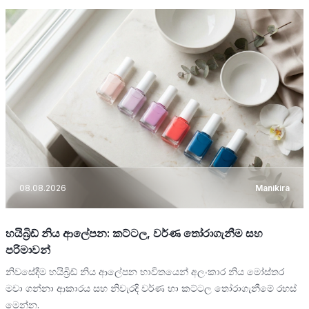
08.08.2026
Manikira
හයිබ්‍රිඩ් නිය ආලේපන: කට්ටල, වර්ණ තෝරාගැනීම සහ
පරිමාවන්
නිවසේදීම හයිබ්‍රිඩ් නිය ආලේපන භාවිතයෙන් අලංකාර නිය මෝස්තර
මවා ගන්නා ආකාරය සහ නිවැරදි වර්ණ හා කට්ටල තෝරාගැනීමේ රහස්
මෙන්න.