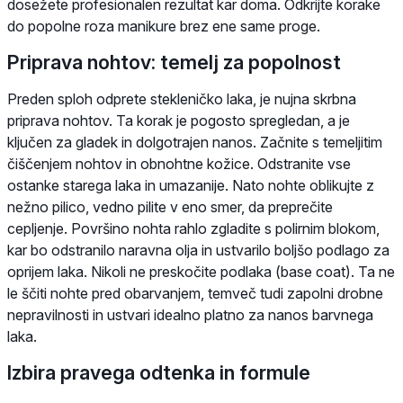
dosežete profesionalen rezultat kar doma. Odkrijte korake
do popolne roza manikure brez ene same proge.
Priprava nohtov: temelj za popolnost
Preden sploh odprete stekleničko laka, je nujna skrbna
priprava nohtov. Ta korak je pogosto spregledan, a je
ključen za gladek in dolgotrajen nanos. Začnite s temeljitim
čiščenjem nohtov in obnohtne kožice. Odstranite vse
ostanke starega laka in umazanije. Nato nohte oblikujte z
nežno pilico, vedno pilite v eno smer, da preprečite
cepljenje. Površino nohta rahlo zgladite s polirnim blokom,
kar bo odstranilo naravna olja in ustvarilo boljšo podlago za
oprijem laka. Nikoli ne preskočite podlaka (base coat). Ta ne
le ščiti nohte pred obarvanjem, temveč tudi zapolni drobne
nepravilnosti in ustvari idealno platno za nanos barvnega
laka.
Izbira pravega odtenka in formule