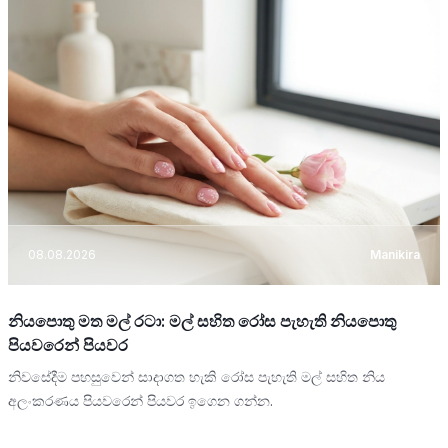
08.08.2026
Manikira
නියපොතු මත මල් රටා: මල් සහිත රෝස පැහැති නියපොතු
පියවරෙන් පියවර
නිවසේදීම පහසුවෙන් සාදාගත හැකි රෝස පැහැති මල් සහිත නිය
අලංකරණය පියවරෙන් පියවර ඉගෙන ගන්න.