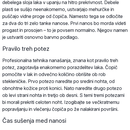
debelega sloja laka v upanju na hitro prekrivnost. Debele
plasti se sušijo neenakomerno, ustvarjajo mehurčke in
puščajo vidne proge od čopiča. Namesto tega se odločite
za dva do tri zelo tanke nanose. Prvi nanos bo morda videti
progast in prosojen – to je povsem normalno. Njegov namen
je ustvariti osnovno barvno podlago.
Pravilo treh potez
Profesionalna tehnika nanašanja, znana kot pravilo treh
potez, zagotavlja enakomerno porazdelitev laka. Čopič
pomočite v lak in odvečno količino obrišite ob rob
stekleničke. Prvo potezo naredite po sredini nohta, od
obnohtne kožice proti konici. Nato naredite drugo potezo
ob levi strani nohta in tretjo ob desni. S temi tremi potezami
bi morali prekriti celoten noht. Izogibajte se večkratnemu
popravljanju in vlečenju čopiča po že nalakirani površini.
Čas sušenja med nanosi