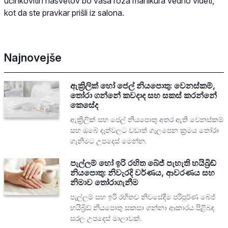
učinkovitih nasvetov bo vaša roza manikura vedno videti,
kot da ste pravkar prišli iz salona.
Najnovejše
ඇක්‍රිලික් හෝ ජෙල් නියපොතු: වෙනස්කම්,
තෝරා ගන්නේ කවදාද සහ සකස් කරන්නේ
කෙසේද
ඇක්‍රිලික් සහ ජෙල් නියපොතු අතර ඇති වෙනස්කම්
සහ ඔබේ දෑත්වලට වඩාත් ගැලපෙන ක්‍රමය තෝරා
ගැනීමට උපදෙස් මෙන්න.
පැල්ලම් හෝ ඉරි රහිත බේජ් පැහැති හයිබ්‍රිඩ්
නියපොතු: නිවැරදි වර්ණය, ආවරණය සහ
නිමාව තෝරාගැනීම
පැල්ලම් සහ ඉරි රහිතව නිවසේදීම පරිපූර්ණ බේජ්
හයිබ්‍රිඩ් නියපොතු සකසා ගන්නා ආකාරය පිළිබඳ
සරල උපදෙස් මාලාවක්.