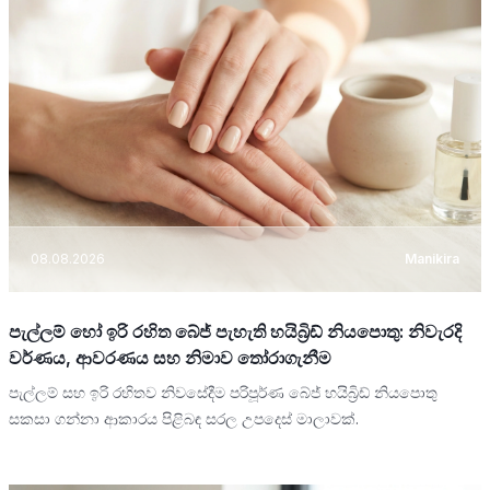
08.08.2026
Manikira
පැල්ලම් හෝ ඉරි රහිත බේජ් පැහැති හයිබ්‍රිඩ් නියපොතු: නිවැරදි
වර්ණය, ආවරණය සහ නිමාව තෝරාගැනීම
පැල්ලම් සහ ඉරි රහිතව නිවසේදීම පරිපූර්ණ බේජ් හයිබ්‍රිඩ් නියපොතු
සකසා ගන්නා ආකාරය පිළිබඳ සරල උපදෙස් මාලාවක්.