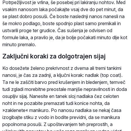
Potrpežljivost je vrlina, še posebej pri lakiranju nohtov. Med
vsakim nanosom laka počakajte vsaj dve do pet minut, da
se plast dobro posuši. Če boste naslednji nanos nanesli na
še mokro podlago, boste spodnjo plast samo premikali in
ustvarili proge ter grudice. Čas sušenja je odvisen od
formule laka, a pravilo je, da je bolje počakati minuto dlje kot
minuto premalo.
Zaključni koraki za dolgotrajen sijaj
Ko dosežete želeno prekrivnost z dvema ali tremi tankimi
nanosi, je čas za zadnji, a ključni korak: nadlak (top coat).
Ta ne le zaščiti barvo pred krušenjem in bledenjem, temveč
tudi zgladi morebitne preostale manjše nepravilnosti in doda
osupljiv sijaj. Nanesite en tanek sloj nadlaka čez celoten
noht in ne pozabite premazati tudi konice nohta, da
»zaklenete« manikuro. Po nanosu nadlaka se nekaj časa
izogibajte stiku z vodo in bodite previdni, da se manikura
popolnoma posuši. Z upoštevanjem teh preprostih, a