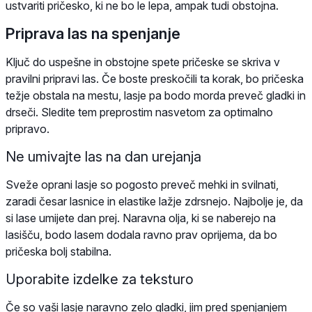
ustvariti pričesko, ki ne bo le lepa, ampak tudi obstojna.
Priprava las na spenjanje
Ključ do uspešne in obstojne spete pričeske se skriva v
pravilni pripravi las. Če boste preskočili ta korak, bo pričeska
težje obstala na mestu, lasje pa bodo morda preveč gladki in
drseči. Sledite tem preprostim nasvetom za optimalno
pripravo.
Ne umivajte las na dan urejanja
Sveže oprani lasje so pogosto preveč mehki in svilnati,
zaradi česar lasnice in elastike lažje zdrsnejo. Najbolje je, da
si lase umijete dan prej. Naravna olja, ki se naberejo na
lasišču, bodo lasem dodala ravno prav oprijema, da bo
pričeska bolj stabilna.
Uporabite izdelke za teksturo
Če so vaši lasje naravno zelo gladki, jim pred spenjanjem