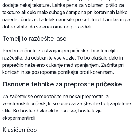
dodajte nekaj teksture. Lahka pena za volumen, pršilo za
teksturo ali celo malo suhega šampona pri koreninah lahko
naredijo čudeže. Izdelek nanesite po celotni dolžini las in ga
dobro vtrite, da se enakomerno porazdeli.
Temeljito razčešite lase
Preden začnete z ustvarjanjem pričeske, lase temeljito
razčešite, da odstranite vse vozle. To bo olajšalo delo in
preprečilo neželeno cukanje med spenjanjem. Začnite pri
konicah in se postopoma pomikajte proti koreninam.
Osnovne tehnike za preproste pričeske
Za začetek se osredotočite na nekaj preprostih, a
vsestranskih pričesk, ki so osnova za številne bolj zapletene
stile. Ko boste obvladali te osnove, boste lažje
eksperimentirali.
Klasičen čop