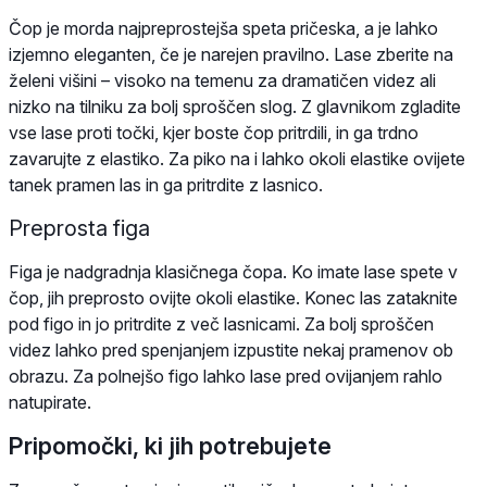
Čop je morda najpreprostejša speta pričeska, a je lahko
izjemno eleganten, če je narejen pravilno. Lase zberite na
želeni višini – visoko na temenu za dramatičen videz ali
nizko na tilniku za bolj sproščen slog. Z glavnikom zgladite
vse lase proti točki, kjer boste čop pritrdili, in ga trdno
zavarujte z elastiko. Za piko na i lahko okoli elastike ovijete
tanek pramen las in ga pritrdite z lasnico.
Preprosta figa
Figa je nadgradnja klasičnega čopa. Ko imate lase spete v
čop, jih preprosto ovijte okoli elastike. Konec las zataknite
pod figo in jo pritrdite z več lasnicami. Za bolj sproščen
videz lahko pred spenjanjem izpustite nekaj pramenov ob
obrazu. Za polnejšo figo lahko lase pred ovijanjem rahlo
natupirate.
Pripomočki, ki jih potrebujete