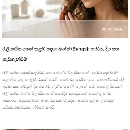
08.08.2026
Oblikovanje
රැලි සහිත කෙස් කළඹ සඳහා බංග්ස් (Bangs): හැඩය, දිග සහ
හැඩගැන්වීම
රැලි සහිත කෙස් කළඹක් සඳහා බංග්ස් විලාසිතාවක් තෝරා ගැනීමේදී
සැලකිය යුතු කරුණු රැසක් පවතී. ඔබේ මුහුණේ හැඩය, කොණ්ඩයේ රැලි
රටාව සහ නිවැරදි දිග තෝරා ගැනීම මෙහිදී වැදගත් වේ. මෙම ලිපියෙන්
රැලි සහිත බංග්ස් විලාසිතාව නිවසේදීම පහසුවෙන් නඩත්තු කරන
ආකාරය, හැඩගන්වන ආකාරය සහ ඒ සඳහා අවශ්‍ය මූලික උපදෙස්
සවිස්තරාත්මකව ඉදිරිපත් කරයි.