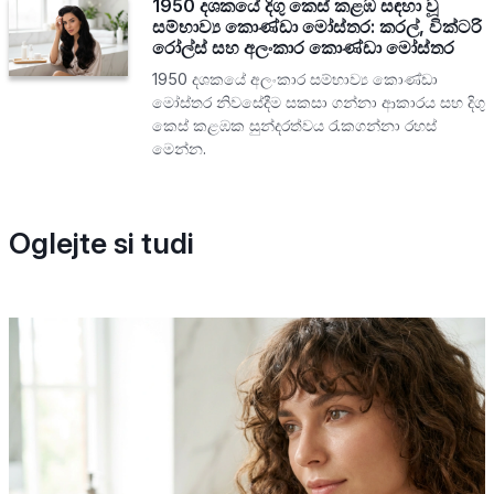
1950 දශකයේ දිගු කෙස් කළඹ සඳහා වූ
සම්භාව්‍ය කොණ්ඩා මෝස්තර: කරල්, වික්ටරි
රෝල්ස් සහ අලංකාර කොණ්ඩා මෝස්තර
1950 දශකයේ අලංකාර සම්භාව්‍ය කොණ්ඩා
මෝස්තර නිවසේදීම සකසා ගන්නා ආකාරය සහ දිගු
කෙස් කළඹක සුන්දරත්වය රැකගන්නා රහස්
මෙන්න.
Oglejte si tudi