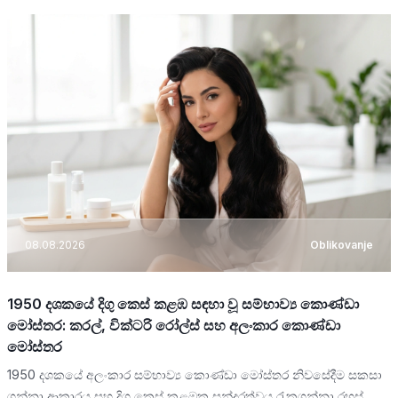
08.08.2026
Oblikovanje
1950 දශකයේ දිගු කෙස් කළඹ සඳහා වූ සම්භාව්‍ය කොණ්ඩා
මෝස්තර: කරල්, වික්ටරි රෝල්ස් සහ අලංකාර කොණ්ඩා
මෝස්තර
1950 දශකයේ අලංකාර සම්භාව්‍ය කොණ්ඩා මෝස්තර නිවසේදීම සකසා
ගන්නා ආකාරය සහ දිගු කෙස් කළඹක සුන්දරත්වය රැකගන්නා රහස්