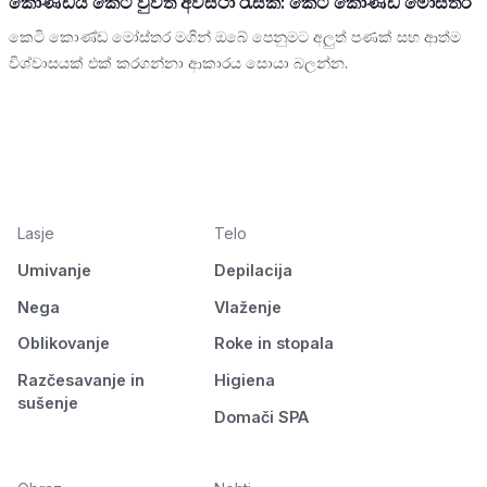
කොණ්ඩය කෙටි වුවත් අවස්ථා රැසක්: කෙටි කොණ්ඩ මෝස්තර
කෙටි කොණ්ඩ මෝස්තර මගින් ඔබේ පෙනුමට අලුත් පණක් සහ ආත්ම
විශ්වාසයක් එක් කරගන්නා ආකාරය සොයා බලන්න.
Lasje
Telo
Umivanje
Depilacija
Nega
Vlaženje
Oblikovanje
Roke in stopala
Razčesavanje in
Higiena
sušenje
Domači SPA