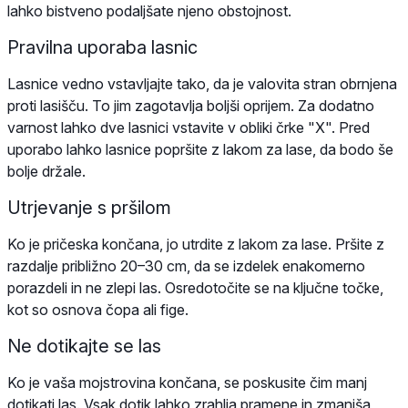
lahko bistveno podaljšate njeno obstojnost.
Pravilna uporaba lasnic
Lasnice vedno vstavljajte tako, da je valovita stran obrnjena
proti lasišču. To jim zagotavlja boljši oprijem. Za dodatno
varnost lahko dve lasnici vstavite v obliki črke "X". Pred
uporabo lahko lasnice popršite z lakom za lase, da bodo še
bolje držale.
Utrjevanje s pršilom
Ko je pričeska končana, jo utrdite z lakom za lase. Pršite z
razdalje približno 20–30 cm, da se izdelek enakomerno
porazdeli in ne zlepi las. Osredotočite se na ključne točke,
kot so osnova čopa ali fige.
Ne dotikajte se las
Ko je vaša mojstrovina končana, se poskusite čim manj
dotikati las. Vsak dotik lahko zrahlja pramene in zmanjša