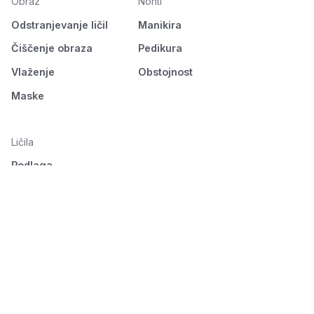
Obraz
Nohti
Odstranjevanje ličil
Manikira
Čiščenje obraza
Pedikura
Vlaženje
Obstojnost
Maske
Ličila
Podlaga
Oči
Obrvi
Usta