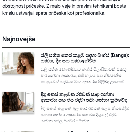
obstojnost pričeske. Z malo vaje in pravimi tehnikami boste
kmalu ustvarjali spete pričeske kot profesionalka.
Najnovejše
රැලි සහිත කෙස් කළඹ සඳහා බංග්ස් (Bangs):
හැඩය, දිග සහ හැඩගැන්වීම
රැලි සහිත කොණ්ඩයට බංග්ස් විලාසිතාවක් එකතු
කර ගන්නා ආකාරය, එහි හැඩය සහ නිවසේදීම
පහසුවෙන් හැඩගන්වන ආකාරය පිළිබඳ උපදෙස්.
දිගු කෙස් කළඹක රළුවක් සාදා ගන්නා
ආකාරය සහ එය රඳවා තබා ගන්නා ක්‍රමවේද
දිගු කෙස් කළඹක් අලංකාර රළුවක් ලෙස නිවසේදීම
සකසා ගන්නා ආකාරය සහ එය දිගුකල් රඳවා
ගන්නා සරල පියවර මෙන්න.