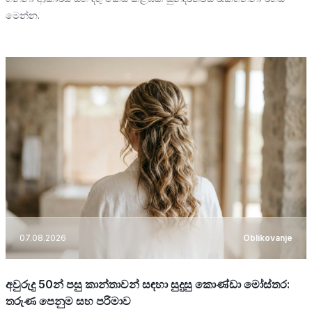
මෙන්න.
07.08.2026
Oblikovanje
අවුරුදු 50න් පසු කාන්තාවන් සඳහා සුදුසු කොණ්ඩා මෝස්තර:
තරුණ පෙනුම සහ පරිමාව