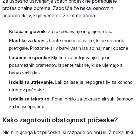
Za uspešno ustvarjanje spetih pričesk ne potrebujete
profesionalne opreme. Zadošča že nekaj osnovnih
pripomočkov, ki jih verjetno že imate doma.
Krtača in glavnik:
Za razčesavanje in glajenje las.
Elastike za lase:
Izberite močne elastike, ki se ne bodo
pretrgale. Prozorne ali v barvi vaših las so najmanj opazne.
Lasnice in sponke:
Ključne za pritrjevanje fige in
posameznih pramenov. Izberite takšne, ki se ujemajo z
barvo vaših las.
Izdelki za utrjevanje:
Lak za lase je nepogrešljiv za končno
utrditev pričeske.
Izdelki za teksturo:
Pena, pršilo za teksturo ali suhi šampon
za boljši oprijem.
Kako zagotoviti obstojnost pričeske?
Nič ni hujšega kot pričeska, ki razpade po eni uri. Z nekaj triki