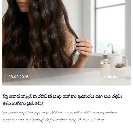
08.08.2026
Oblikovanje
දිගු කෙස් කළඹක රළුවක් සාදා ගන්නා ආකාරය සහ එය රඳවා
තබා ගන්නා ක්‍රමවේද
දිගු කෙස් කළඹක් අලංකාර රළුවක් ලෙස නිවසේදීම සකසා ගන්නා
ආකාරය සහ එය දිගුකල් රඳවා ගන්නා සරල පියවර මෙන්න.