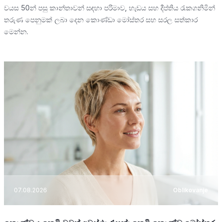
වයස 50න් පසු කාන්තාවන් සඳහා පරිමාව, හැඩය සහ දීප්තිය රැකගනිමින්
තරුණ පෙනුමක් ලබා දෙන කොණ්ඩා මෝස්තර සහ සරල සත්කාර
මෙන්න.
07.08.2026
Oblikovanje