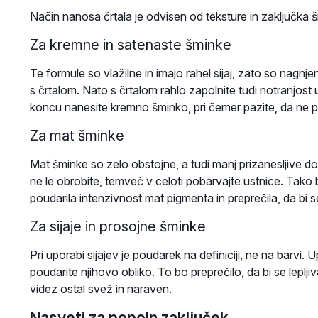
Način nanosa črtala je odvisen od teksture in zaključka šm
Za kremne in satenaste šminke
Te formule so vlažilne in imajo rahel sijaj, zato so nagnj
s črtalom. Nato s črtalom rahlo zapolnite tudi notranjost 
koncu nanesite kremno šminko, pri čemer pazite, da ne p
Za mat šminke
Mat šminke so zelo obstojne, a tudi manj prizanesljive do 
ne le obrobite, temveč v celoti pobarvajte ustnice. Tako 
poudarila intenzivnost mat pigmenta in preprečila, da bi se
Za sijaje in prosojne šminke
Pri uporabi sijajev je poudarek na definiciji, ne na barvi.
poudarite njihovo obliko. To bo preprečilo, da bi se lepljiv
videz ostal svež in naraven.
Nasveti za popoln zaključek