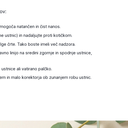
kov:
omogoča natančen in čist nanos.
 ustnic) in nadaljujte proti kotičkom.
ge črte. Tako boste imeli več nadzora.
no linijo na sredini zgornje in spodnje ustnice,
ustnice ali vatirano palčko.
m in malo korektorja ob zunanjem robu ustnic.