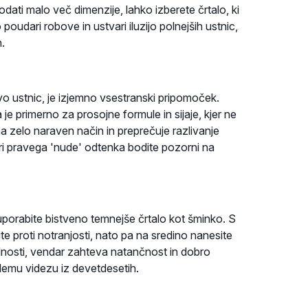
dati malo več dimenzije, lahko izberete črtalo, ki
oudari robove in ustvari iluzijo polnejših ustnic,
.
o ustnic, je izjemno vsestranski pripomoček.
je primerno za prosojne formule in sijaje, kjer ne
na zelo naraven način in preprečuje razlivanje
biri pravega 'nude' odtenka bodite pozorni na
 uporabite bistveno temnejše črtalo kot šminko. S
e proti notranjosti, nato pa na sredino nanesite
olnosti, vendar zahteva natančnost in dobro
lemu videzu iz devetdesetih.