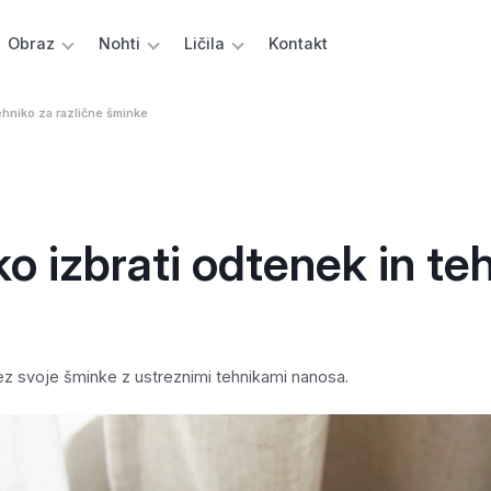
Obraz
Nohti
Ličila
Kontakt
tehniko za različne šminke
ko izbrati odtenek in te
videz svoje šminke z ustreznimi tehnikami nanosa.