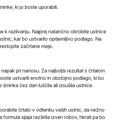
inke, ki jo boste uporabili.
ene k razlivanju. Najprej natančno obrobite ustnice
ustnic, kar bo ustvarilo oprijemljivo podlago. Na
restopite začrtane meje.
napak pri nanosu. Za najboljši rezultat s črtalom
boste ustvarili enotno in obstojno podlago, ki bo
 šminka čez dan luščila ali izsušila ustnice.
 Uporabite črtalo v odtenku vaših ustnic, da nežno
a formula sijaja razširila izven robov, hkrati pa bo