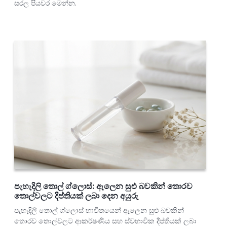
සරල පියවර මෙන්න.
පැහැදිලි තොල් ග්ලොස්: ඇලෙන සුළු බවකින් තොරව
තොල්වලට දීප්තියක් ලබා දෙන අයුරු
පැහැදිලි තොල් ග්ලොස් භාවිතයෙන් ඇලෙන සුළු බවකින්
තොරව තොල්වලට ආකර්ෂණීය සහ ස්වභාවික දීප්තියක් ලබා