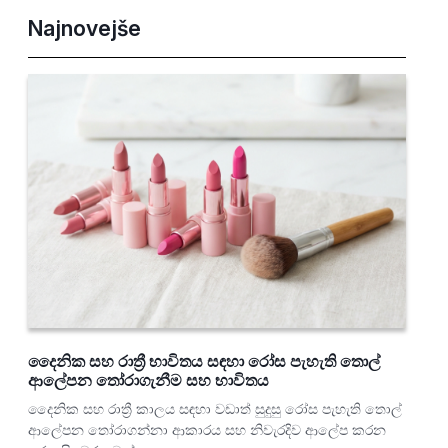
Najnovejše
දෛනික සහ රාත්‍රී භාවිතය සඳහා රෝස පැහැති තොල්
ආලේපන තෝරාගැනීම සහ භාවිතය
දෛනික සහ රාත්‍රී කාලය සඳහා වඩාත් සුදුසු රෝස පැහැති තොල්
ආලේපන තෝරාගන්නා ආකාරය සහ නිවැරදිව ආලේප කරන