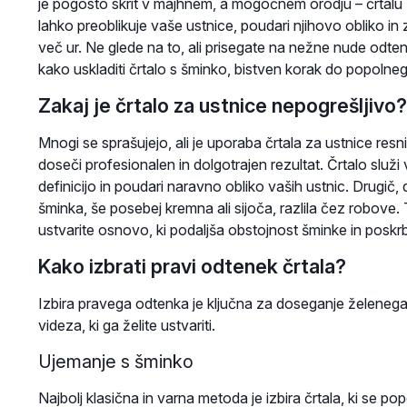
je pogosto skrit v majhnem, a mogočnem orodju – črtalu 
lahko preoblikuje vaše ustnice, poudari njihovo obliko i
več ur. Ne glede na to, ali prisegate na nežne nude odten
kako uskladiti črtalo s šminko, bistven korak do popoln
Zakaj je črtalo za ustnice nepogrešljivo?
Mnogi se sprašujejo, ali je uporaba črtala za ustnice resni
doseči profesionalen in dolgotrajen rezultat. Črtalo sl
definicijo in poudari naravno obliko vaših ustnic. Drugič, 
šminka, še posebej kremna ali sijoča, razlila čez robove. T
ustvarite osnovo, ki podaljša obstojnost šminke in poskr
Kako izbrati pravi odtenek črtala?
Izbira pravega odtenka je ključna za doseganje želenega
videza, ki ga želite ustvariti.
Ujemanje s šminko
Najbolj klasična in varna metoda je izbira črtala, ki se