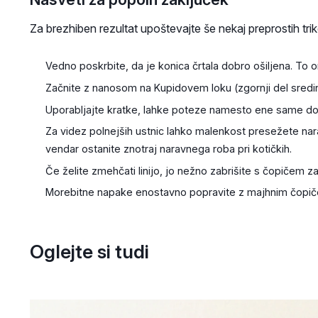
Za brezhiben rezultat upoštevajte še nekaj preprostih tri
Vedno poskrbite, da je konica črtala dobro ošiljena. To 
Začnite z nanosom na Kupidovem loku (zgornji del sredine
Uporabljajte kratke, lahke poteze namesto ene same dol
Za videz polnejših ustnic lahko malenkost presežete narav
vendar ostanite znotraj naravnega roba pri kotičkih.
Če želite zmehčati linijo, jo nežno zabrišite s čopičem za 
Morebitne napake enostavno popravite z majhnim čopiče
Oglejte si tudi