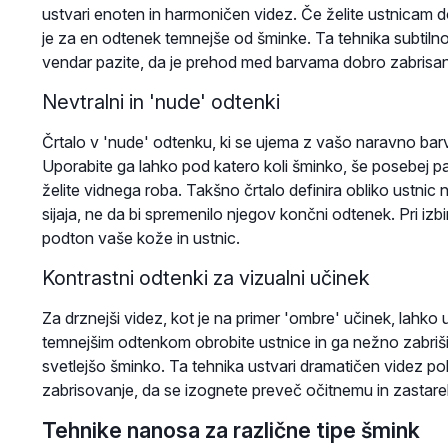
ustvari enoten in harmoničen videz. Če želite ustnicam do
je za en odtenek temnejše od šminke. Ta tehnika subtilno p
vendar pazite, da je prehod med barvama dobro zabrisan
Nevtralni in 'nude' odtenki
Črtalo v 'nude' odtenku, ki se ujema z vašo naravno barv
Uporabite ga lahko pod katero koli šminko, še posebej pa 
želite vidnega roba. Takšno črtalo definira obliko ustnic 
sijaja, ne da bi spremenilo njegov končni odtenek. Pri iz
podton vaše kože in ustnic.
Kontrastni odtenki za vizualni učinek
Za drznejši videz, kot je na primer 'ombre' učinek, lahko
temnejšim odtenkom obrobite ustnice in ga nežno zabrišit
svetlejšo šminko. Ta tehnika ustvari dramatičen videz p
zabrisovanje, da se izognete preveč očitnemu in zastare
Tehnike nanosa za različne tipe šmink