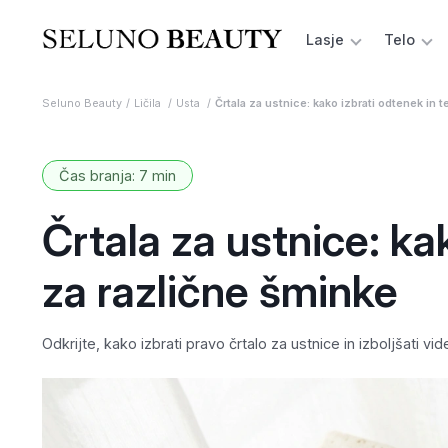
Lasje
Telo
Seluno Beauty
Ličila
Usta
Črtala za ustnice: kako izbrati odtenek in 
Čas branja: 7 min
Črtala za ustnice: ka
za različne šminke
Odkrijte, kako izbrati pravo črtalo za ustnice in izboljšati 