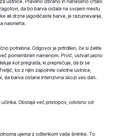
za ustnice. Pravilno izbrano in naneseno črtalo
n zagotovi, da bo barva ostala na svojem mestu
ke ali drzne jagodičaste barve, je razumevanje,
ega nasmeha.
čno potrebna. Odgovor je pritrdilen, če si želite
uži več pomembnim namenom. Prvič, ustvari jasno
deluje kot pregrada, ki preprečuje, da bi se
retjič, ko z njim zapolnite celotne ustnice,
bi, da barva ostane intenzivna skozi ves dan.
 učinka. Obstaja več pristopov, odvisno od
 popolnoma ujema z odtenkom vaše šminke. To