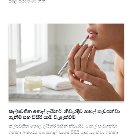
සරල පියවර මෙන්න.
කල්පවතින තොල් ලයිනර්: නිවැරදිව තොල් හැඩගන්වා
ගැනීම සහ විසිරී යාම වැළැක්වීම
කල්පවතින තොල් ලයිනර් මඟින් නිවැරදිව තොල් හැඩගන්වා
ගන්නා ආකාරය සහ තොල් සායම් විසිරී යාම වළක්වා ගන්නා