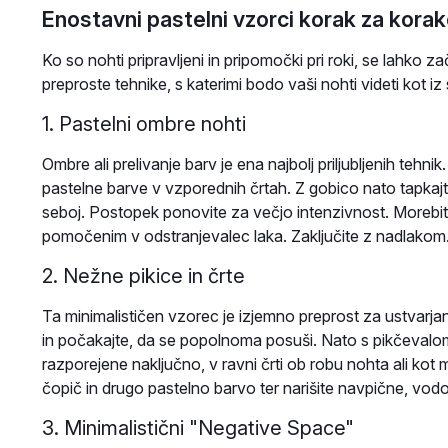
Enostavni pastelni vzorci korak za kora
Ko so nohti pripravljeni in pripomočki pri roki, se lahko z
preproste tehnike, s katerimi bodo vaši nohti videti kot iz
1. Pastelni ombre nohti
Ombre ali prelivanje barv je ena najbolj priljubljenih tehni
pastelne barve v vzporednih črtah. Z gobico nato tapkajt
seboj. Postopek ponovite za večjo intenzivnost. Morebit
pomočenim v odstranjevalec laka. Zaključite z nadlakom
2. Nežne pikice in črte
Ta minimalističen vzorec je izjemno preprost za ustvarja
in počakajte, da se popolnoma posuši. Nato s pikčevalom
razporejene naključno, v ravni črti ob robu nohta ali kot
čopič in drugo pastelno barvo ter narišite navpične, vodo
3. Minimalistični "Negative Space"