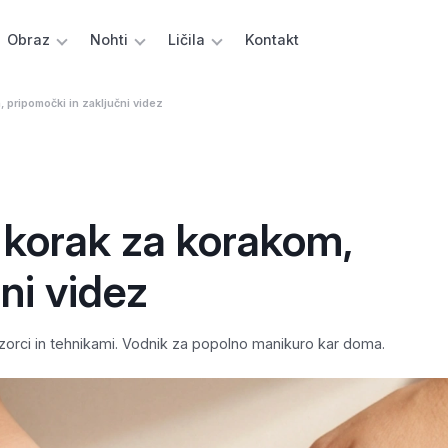
Obraz
Nohti
Ličila
Kontakt
, pripomočki in zaključni videz
i korak za korakom,
ni videz
vzorci in tehnikami. Vodnik za popolno manikuro kar doma.