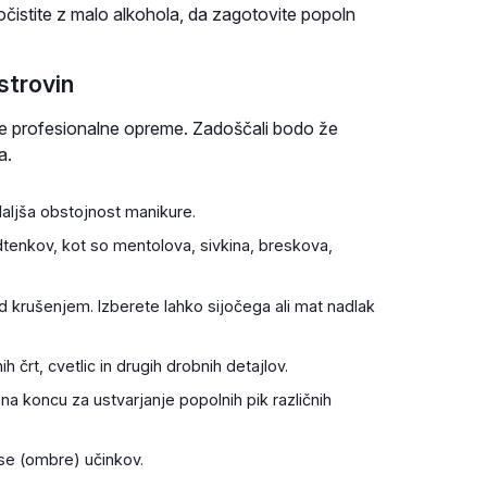
očistite z malo alkohola, da zagotovite popoln
strovin
ete profesionalne opreme. Zadoščali bodo že
a.
aljša obstojnost manikure.
odtenkov, kot so mentolova, sivkina, breskova,
ed krušenjem. Izberete lahko sijočega ali mat nadlak
črt, cvetlic in drugih drobnih detajlov.
na koncu za ustvarjanje popolnih pik različnih
 se (ombre) učinkov.