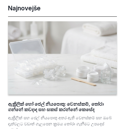
Najnovejše
ඇක්‍රිලික් හෝ ජෙල් නියපොතු: වෙනස්කම්, තෝරා
ගන්නේ කවදාද සහ සකස් කරන්නේ කෙසේද
ඇක්‍රිලික් සහ ජෙල් නියපොතු අතර ඇති වෙනස්කම් සහ ඔබේ
දෑත්වලට වඩාත් ගැලපෙන ක්‍රමය තෝරා ගැනීමට උපදෙස්