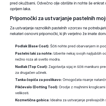
pred okužbami. Odvečno olje obrišite in nohte še enkrat 
oprijem laka.
Pripomočki za ustvarjanje pastelnih moj
Za ustvarjanje raznolikih pastelnih vzorcev ne potrebuj
nekateri osnovni pripomočki, ki jih verjetno že imate dom
Podlak (Base Coat):
Ščiti nohte pred obarvanjem in pod
Pastelni laki za nohte:
Izberite nekaj svojih najljubših 
nežno roza ali svetlo modra.
Nadlak (Top Coat):
Zagotavlja sijaj in ščiti manikuro pr
za drugačen učinek.
Tanka čopiča za poslikavo:
Omogočata risanje natančnih 
Pikčevalo (Dotting Tool):
Orodje z majhnimi kroglicami 
velikosti.
Kozmetična gobica:
Idealna za ustvarjanje prelivajočih