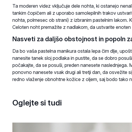
Ta moderen videz vključuje dele nohta, ki ostanejo nenal
tankim čopičem ali z uporabo samolepilnih trakov ustvarit
nohta, polmesec ob strani) z izbranim pastelnim lakom. K
Celoten noht premažite z nadlakom, da ustvarite enoten i
Nasveti za daljšo obstojnost in popoln z
Da bo vaša pastelna manikura ostala lepa čim dlje, upoš
nanesite tanek sloj podlaka in pustite, da se dobro posuši
počakajte, da se posuši, preden nanesete naslednjega. M
ponovno nanesete vsak drugi ali tretji dan, da osvežite si
redno vlaženje obnohtne kožice z oljem, saj bodo tako noht
Oglejte si tudi