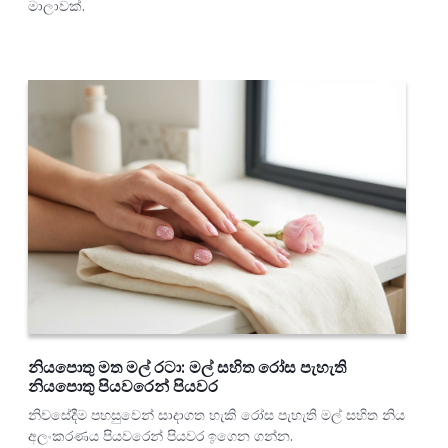
මාලාවක්.
නියපොතු මත මල් රටා: මල් සහිත රෝස පැහැති
නියපොතු පියවරෙන් පියවර
නිවසේදීම පහසුවෙන් සාදාගත හැකි රෝස පැහැති මල් සහිත නිය
අලංකරණය පියවරෙන් පියවර ඉගෙන ගන්න.