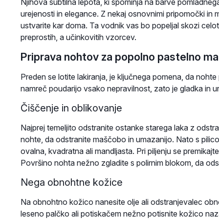
Njihova subtilna lepota, ki spominja na barve pomladneg
urejenosti in elegance. Z nekaj osnovnimi pripomočki in 
ustvarite kar doma. Ta vodnik vas bo popeljal skozi celo
preprostih, a učinkovitih vzorcev.
Priprava nohtov za popolno pastelno ma
Preden se lotite lakiranja, je ključnega pomena, da nohte p
namreč poudarijo vsako nepravilnost, zato je gladka in u
Čiščenje in oblikovanje
Najprej temeljito odstranite ostanke starega laka z odstra
nohte, da odstranite maščobo in umazanijo. Nato s pilico 
ovalna, kvadratna ali mandljasta. Pri piljenju se premikajt
Površino nohta nežno zgladite s polirnim blokom, da ods
Nega obnohtne kožice
Na obnohtno kožico nanesite olje ali odstranjevalec obno
leseno palčko ali potiskačem nežno potisnite kožico nazaj.