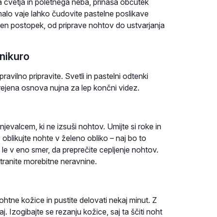
a cvetja in poletnega neba, prinaša občutek
malo vaje lahko čudovite pastelne poslikave
ten postopek, od priprave nohtov do ustvarjanja
nikuro
ravilno pripravite. Svetli in pastelni odtenki
rejena osnova nujna za lep končni videz.
njevalcem, ki ne izsuši nohtov. Umijte si roke in
oblikujte nohte v želeno obliko – naj bo to
e le v eno smer, da preprečite cepljenje nohtov.
tranite morebitne neravnine.
htne kožice in pustite delovati nekaj minut. Z
 Izogibajte se rezanju kožice, saj ta ščiti noht