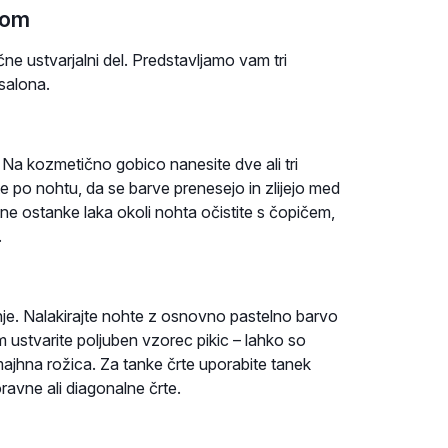
kom
ačne ustvarjalni del. Predstavljamo vam tri
 salona.
k. Na kozmetično gobico nanesite dve ali tri
e po nohtu, da se barve prenesejo in zlijejo med
ne ostanke laka okoli nohta očistite s čopičem,
.
nje. Nalakirajte nohte z osnovno pastelno barvo
 ustvarite poljuben vzorec pikic – lahko so
 majhna rožica. Za tanke črte uporabite tanek
ravne ali diagonalne črte.