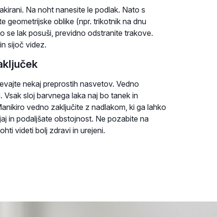
akirani. Na noht nanesite le podlak. Nato s
e geometrijske oblike (npr. trikotnik na dnu
o se lak posuši, previdno odstranite trakove.
n sijoč videz.
aključek
tevajte nekaj preprostih nasvetov. Vedno
. Vsak sloj barvnega laka naj bo tanek in
anikiro vedno zaključite z nadlakom, ki ga lahko
jaj in podaljšate obstojnost. Ne pozabite na
i videti bolj zdravi in urejeni.