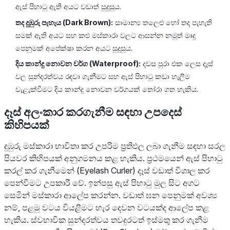
ඇස් පිහාටු ඇති අයට වඩාත් සුදුසුය.
තද දුඹුරු පැහැය (Dark Brown):
සාමාන්‍ය තලෙළු හෝ තද පැහැති
සමක් ඇති අයට සහ කළු මස්කාරා වලට ආසන්න නමුත් මෘදු
පෙනුමක් අපේක්ෂා කරන අයට සුදුසුය.
දිය කාන්දු නොවන වර්ග (Waterproof):
දවස පුරා එක ලෙස දෑස්
වල සුන්දරත්වය රඳවා ගැනීමට සහ ඇස් පිහාටු කඩා හැලීම
වැළැක්වීමට දිය කාන්දු නොවන වර්ගයක් තෝරා ගත හැකිය.
දෑස් අලංකාර කරගැනීම සඳහා උපදෙස්
කිහිපයක්
දුඹුරු මස්කාරා භාවිතා කර උපරිම ප්‍රතිඵල ලබා ගැනීම සඳහා සරල
පියවර කිහිපයක් අනුගමනය කළ හැකිය. ප්‍රථමයෙන් ඇස් පිහාටු
කරල් කර ගැනීමෙන් (Eyelash Curler) දෑස් වඩාත් විශාල කර
පෙන්වීමට උපකාරී වේ. ඉන්පසු ඇස් පිහාටු මුල සිට අගට
සෙමින් මස්කාරා ආලේප කරන්න. වඩාත් ඝන පෙනුමක් අවශ්‍ය
නම්, පළමු වටය වියළීමට හැර දෙවන වටයක්ද ආලේප කළ
හැකිය. ස්වභාවික සුන්දරත්වය තවදුරටත් ඉස්මතු කර ගැනීම