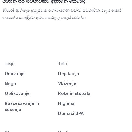
ගසෙන් ගස ස්වභාවිකව අඳින්නේ කෙසේද
නිවැරදි ඇහිබැම බුරුසුවක් තෝරාගෙන වඩාත් ස්වභාවික ලෙස කෙස්
ගසෙන් ගස ඇඳීමට අවශ්‍ය සරල උපදෙස් මෙන්න.
Lasje
Telo
Umivanje
Depilacija
Nega
Vlaženje
Oblikovanje
Roke in stopala
Razčesavanje in
Higiena
sušenje
Domači SPA