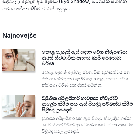
සඳහා ලා පැහැති අයි ෂැඩෝ (Eye Shadow) වර්ගයක් සමඟින්
මෙය භාවිතා කිරීම වඩාත් සුදුසුය.
Najnovejše
කොළ පැහැති ඇස් සඳහා වේශ නිරූපණය:
ඇසේ ස්වභාවික පැහැය කැපී පෙනෙන
වර්ණ
කොළ පැහැති ඇස්වල ස්වභාවික සුන්දරත්වය සහ
දීප්තිය ඉස්මතු කරගැනීම සඳහා ගැලපෙනම වේශ
නිරූපණ වර්ණ සහ රහස් මෙන්න.
චුම්බක අයිලයිනර් භාවිතය: නිවැරදිව
ආලේප කිරීම සහ ඇස් පිහාටු සම්බන්ධ කිරීම
පිළිබඳ උපදෙස්
චුම්බක අයිලයිනර් සහ ඇස් පිහාටු නිවැරදිව භාවිත
කරමින් දෑස් වඩාත් ආකර්ෂණීය කරගන්නා ආකාරය
පිළිබඳ සරල උපදෙස්.