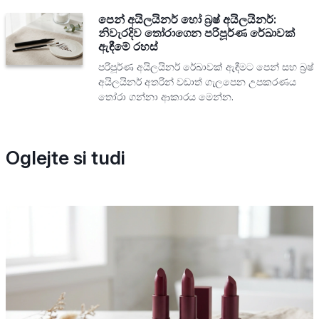
පෙන් අයිලයිනර් හෝ බ්‍රෂ් අයිලයිනර්:
නිවැරදිව තෝරාගෙන පරිපූර්ණ රේඛාවක්
ඇඳීමේ රහස්
පරිපූර්ණ අයිලයිනර් රේඛාවක් ඇඳීමට පෙන් සහ බ්‍රෂ්
අයිලයිනර් අතරින් වඩාත් ගැලපෙන උපකරණය
තෝරා ගන්නා ආකාරය මෙන්න.
Oglejte si tudi