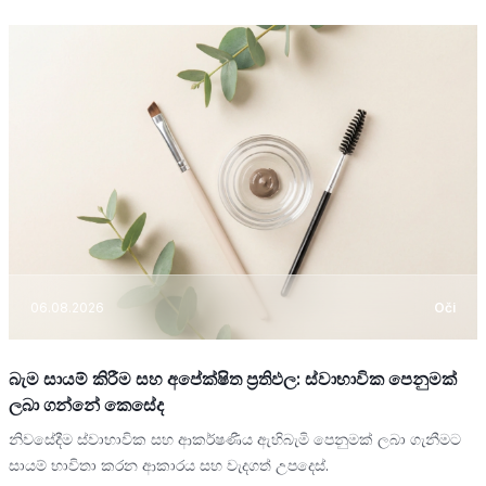
06.08.2026
Oči
බැම සායම් කිරීම සහ අපේක්ෂිත ප්‍රතිඵල: ස්වාභාවික පෙනුමක්
ලබා ගන්නේ කෙසේද
නිවසේදීම ස්වාභාවික සහ ආකර්ෂණීය ඇහිබැමි පෙනුමක් ලබා ගැනීමට
සායම් භාවිතා කරන ආකාරය සහ වැදගත් උපදෙස්.