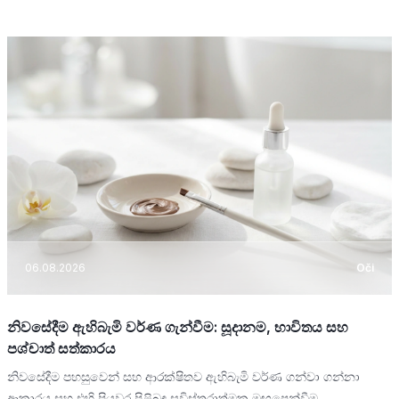
06.08.2026
Oči
නිවසේදීම ඇහිබැමි වර්ණ ගැන්වීම: සූදානම, භාවිතය සහ
පශ්චාත් සත්කාරය
නිවසේදීම පහසුවෙන් සහ ආරක්ෂිතව ඇහිබැමි වර්ණ ගන්වා ගන්නා
ආකාරය සහ එහි පියවර පිළිබඳ සවිස්තරාත්මක මඟපෙන්වීම.