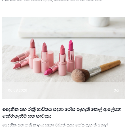
06.08.2026
Oči
දෛනික සහ රාත්‍රී භාවිතය සඳහා රෝස පැහැති තොල් ආලේපන
තෝරාගැනීම සහ භාවිතය
දෛනික සහ රාත්‍රී කාලය සඳහා වඩාත් සුදුසු රෝස පැහැති තොල්