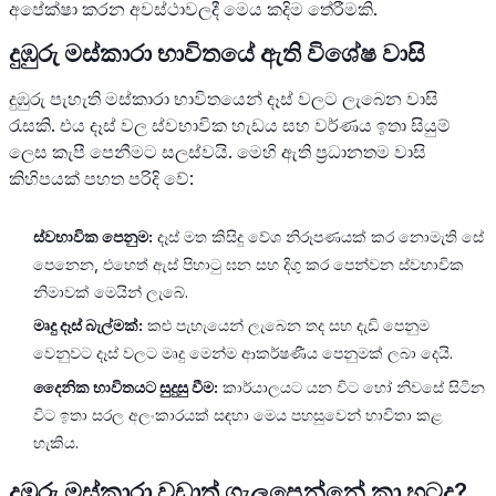
අපේක්ෂා කරන අවස්ථාවලදී මෙය කදිම තේරීමකි.
දුඹුරු මස්කාරා භාවිතයේ ඇති විශේෂ වාසි
දුඹුරු පැහැති මස්කාරා භාවිතයෙන් දෑස් වලට ලැබෙන වාසි
රැසකි. එය දෑස් වල ස්වභාවික හැඩය සහ වර්ණය ඉතා සියුම්
ලෙස කැපී පෙනීමට සලස්වයි. මෙහි ඇති ප්‍රධානතම වාසි
කිහිපයක් පහත පරිදි වේ:
ස්වභාවික පෙනුම:
දෑස් මත කිසිදු වේශ නිරූපණයක් කර නොමැති සේ
පෙනෙන, එහෙත් ඇස් පිහාටු ඝන සහ දිගු කර පෙන්වන ස්වභාවික
නිමාවක් මෙයින් ලැබේ.
මෘදු දෑස් බැල්මක්:
කළු පැහැයෙන් ලැබෙන තද සහ දැඩි පෙනුම
වෙනුවට දෑස් වලට මෘදු මෙන්ම ආකර්ෂණීය පෙනුමක් ලබා දෙයි.
දෛනික භාවිතයට සුදුසු වීම:
කාර්යාලයට යන විට හෝ නිවසේ සිටින
විට ඉතා සරල අලංකාරයක් සඳහා මෙය පහසුවෙන් භාවිතා කළ
හැකිය.
දුඹුරු මස්කාරා වඩාත් ගැලපෙන්නේ කා හටද?