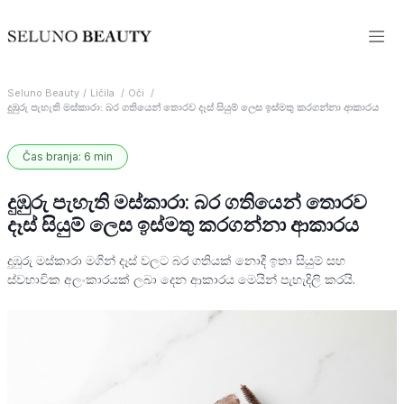
Seluno Beauty
Ličila
Oči
දුඹුරු පැහැති මස්කාරා: බර ගතියෙන් තොරව දෑස් සියුම් ලෙස ඉස්මතු කරගන්නා ආකාරය
Čas branja: 6 min
දුඹුරු පැහැති මස්කාරා: බර ගතියෙන් තොරව
දෑස් සියුම් ලෙස ඉස්මතු කරගන්නා ආකාරය
දුඹුරු මස්කාරා මගින් දෑස් වලට බර ගතියක් නොදී ඉතා සියුම් සහ
ස්වභාවික අලංකාරයක් ලබා දෙන ආකාරය මෙයින් පැහැදිලි කරයි.