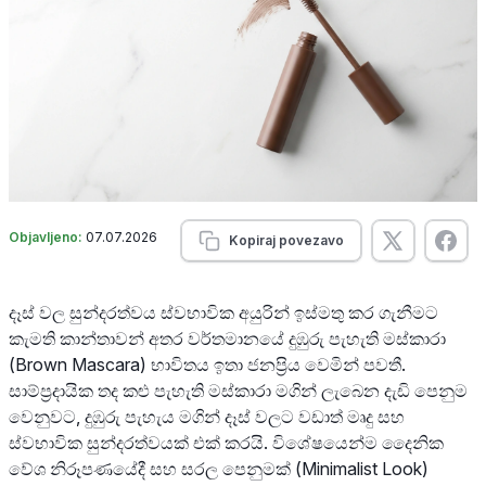
Objavljeno:
07.07.2026
Kopiraj povezavo
දෑස් වල සුන්දරත්වය ස්වභාවික අයුරින් ඉස්මතු කර ගැනීමට
කැමති කාන්තාවන් අතර වර්තමානයේ දුඹුරු පැහැති මස්කාරා
(Brown Mascara) භාවිතය ඉතා ජනප්‍රිය වෙමින් පවතී.
සාම්ප්‍රදායික තද කළු පැහැති මස්කාරා මගින් ලැබෙන දැඩි පෙනුම
වෙනුවට, දුඹුරු පැහැය මගින් දෑස් වලට වඩාත් මෘදු සහ
ස්වභාවික සුන්දරත්වයක් එක් කරයි. විශේෂයෙන්ම දෛනික
වේශ නිරූපණයේදී සහ සරල පෙනුමක් (Minimalist Look)