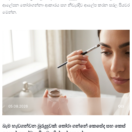
ආලේපන තෝරාගන්නා ආකාරය සහ නිවැරදිව ආලේප කරන සරල පියවර
මෙන්න.
05.08.2026
Oči
බැම හැඩගන්වන බුරුසුවක්: තෝරා ගන්නේ කෙසේද සහ කෙස්