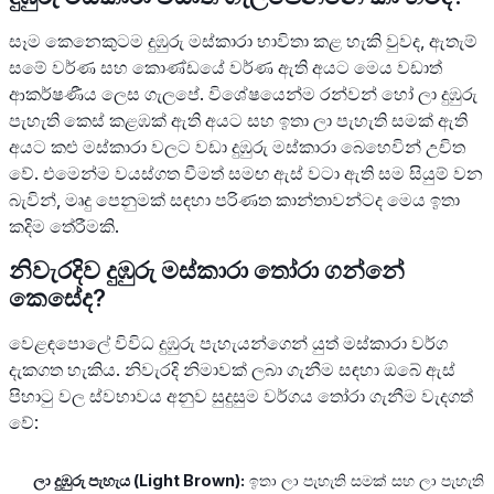
සෑම කෙනෙකුටම දුඹුරු මස්කාරා භාවිතා කළ හැකි වුවද, ඇතැම්
සමේ වර්ණ සහ කොණ්ඩයේ වර්ණ ඇති අයට මෙය වඩාත්
ආකර්ෂණීය ලෙස ගැලපේ. විශේෂයෙන්ම රන්වන් හෝ ලා දුඹුරු
පැහැති කෙස් කළඹක් ඇති අයට සහ ඉතා ලා පැහැති සමක් ඇති
අයට කළු මස්කාරා වලට වඩා දුඹුරු මස්කාරා බෙහෙවින් උචිත
වේ. එමෙන්ම වයස්ගත වීමත් සමඟ ඇස් වටා ඇති සම සියුම් වන
බැවින්, මෘදු පෙනුමක් සඳහා පරිණත කාන්තාවන්ටද මෙය ඉතා
කදිම තේරීමකි.
නිවැරදිව දුඹුරු මස්කාරා තෝරා ගන්නේ
කෙසේද?
වෙළඳපොලේ විවිධ දුඹුරු පැහැයන්ගෙන් යුත් මස්කාරා වර්ග
දැකගත හැකිය. නිවැරදි නිමාවක් ලබා ගැනීම සඳහා ඔබේ ඇස්
පිහාටු වල ස්වභාවය අනුව සුදුසුම වර්ගය තෝරා ගැනීම වැදගත්
වේ:
ලා දුඹුරු පැහැය (Light Brown):
ඉතා ලා පැහැති සමක් සහ ලා පැහැති