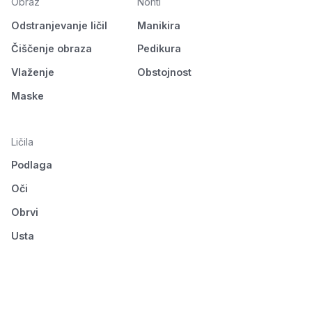
Obraz
Nohti
Odstranjevanje ličil
Manikira
Čiščenje obraza
Pedikura
Vlaženje
Obstojnost
Maske
Ličila
Podlaga
Oči
Obrvi
Usta