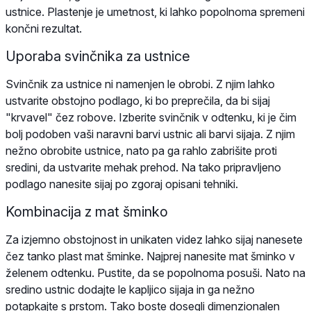
ustnice. Plastenje je umetnost, ki lahko popolnoma spremeni
končni rezultat.
Uporaba svinčnika za ustnice
Svinčnik za ustnice ni namenjen le obrobi. Z njim lahko
ustvarite obstojno podlago, ki bo preprečila, da bi sijaj
"krvavel" čez robove. Izberite svinčnik v odtenku, ki je čim
bolj podoben vaši naravni barvi ustnic ali barvi sijaja. Z njim
nežno obrobite ustnice, nato pa ga rahlo zabrišite proti
sredini, da ustvarite mehak prehod. Na tako pripravljeno
podlago nanesite sijaj po zgoraj opisani tehniki.
Kombinacija z mat šminko
Za izjemno obstojnost in unikaten videz lahko sijaj nanesete
čez tanko plast mat šminke. Najprej nanesite mat šminko v
želenem odtenku. Pustite, da se popolnoma posuši. Nato na
sredino ustnic dodajte le kapljico sijaja in ga nežno
potapkajte s prstom. Tako boste dosegli dimenzionalen