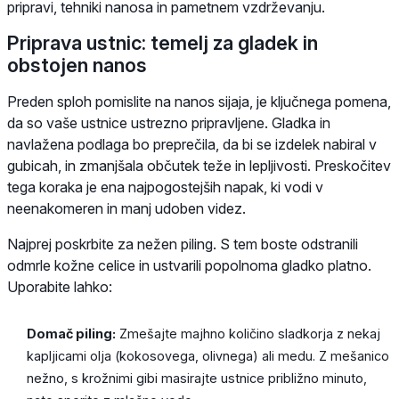
pripravi, tehniki nanosa in pametnem vzdrževanju.
Priprava ustnic: temelj za gladek in
obstojen nanos
Preden sploh pomislite na nanos sijaja, je ključnega pomena,
da so vaše ustnice ustrezno pripravljene. Gladka in
navlažena podlaga bo preprečila, da bi se izdelek nabiral v
gubicah, in zmanjšala občutek teže in lepljivosti. Preskočitev
tega koraka je ena najpogostejših napak, ki vodi v
neenakomeren in manj udoben videz.
Najprej poskrbite za nežen piling. S tem boste odstranili
odmrle kožne celice in ustvarili popolnoma gladko platno.
Uporabite lahko:
Domač piling:
Zmešajte majhno količino sladkorja z nekaj
kapljicami olja (kokosovega, olivnega) ali medu. Z mešanico
nežno, s krožnimi gibi masirajte ustnice približno minuto,