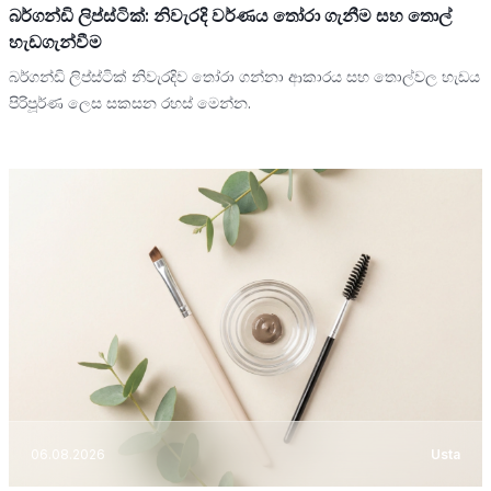
බර්ගන්ඩි ලිප්ස්ටික්: නිවැරදි වර්ණය තෝරා ගැනීම සහ තොල්
හැඩගැන්වීම
බර්ගන්ඩි ලිප්ස්ටික් නිවැරදිව තෝරා ගන්නා ආකාරය සහ තොල්වල හැඩය
පිරිපූර්ණ ලෙස සකසන රහස් මෙන්න.
06.08.2026
Usta