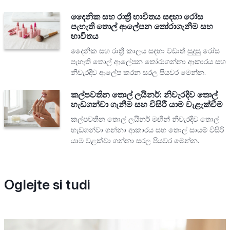
දෛනික සහ රාත්‍රී භාවිතය සඳහා රෝස
පැහැති තොල් ආලේපන තෝරාගැනීම සහ
භාවිතය
දෛනික සහ රාත්‍රී කාලය සඳහා වඩාත් සුදුසු රෝස
පැහැති තොල් ආලේපන තෝරාගන්නා ආකාරය සහ
නිවැරදිව ආලේප කරන සරල පියවර මෙන්න.
කල්පවතින තොල් ලයිනර්: නිවැරදිව තොල්
හැඩගන්වා ගැනීම සහ විසිරී යාම වැළැක්වීම
කල්පවතින තොල් ලයිනර් මඟින් නිවැරදිව තොල්
හැඩගන්වා ගන්නා ආකාරය සහ තොල් සායම් විසිරී
යාම වළක්වා ගන්නා සරල පියවර මෙන්න.
Oglejte si tudi