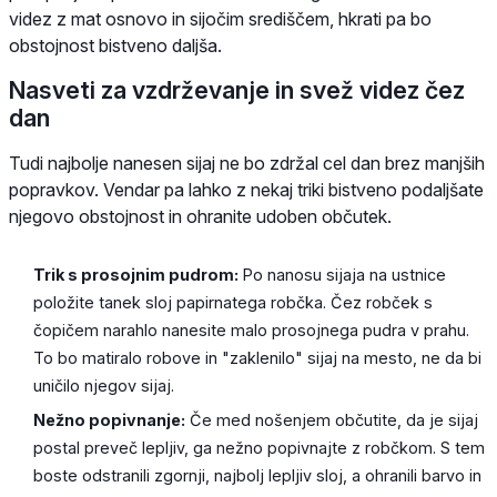
videz z mat osnovo in sijočim središčem, hkrati pa bo
obstojnost bistveno daljša.
Nasveti za vzdrževanje in svež videz čez
dan
Tudi najbolje nanesen sijaj ne bo zdržal cel dan brez manjših
popravkov. Vendar pa lahko z nekaj triki bistveno podaljšate
njegovo obstojnost in ohranite udoben občutek.
Trik s prosojnim pudrom:
Po nanosu sijaja na ustnice
položite tanek sloj papirnatega robčka. Čez robček s
čopičem narahlo nanesite malo prosojnega pudra v prahu.
To bo matiralo robove in "zaklenilo" sijaj na mesto, ne da bi
uničilo njegov sijaj.
Nežno popivnanje:
Če med nošenjem občutite, da je sijaj
postal preveč lepljiv, ga nežno popivnajte z robčkom. S tem
boste odstranili zgornji, najbolj lepljiv sloj, a ohranili barvo in