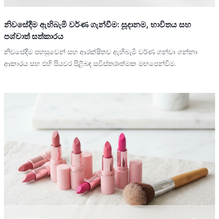
නිවසේදීම ඇහිබැමි වර්ණ ගැන්වීම: සූදානම, භාවිතය සහ
පශ්චාත් සත්කාරය
නිවසේදීම පහසුවෙන් සහ ආරක්ෂිතව ඇහිබැමි වර්ණ ගන්වා ගන්නා
ආකාරය සහ එහි පියවර පිළිබඳ සවිස්තරාත්මක මඟපෙන්වීම.