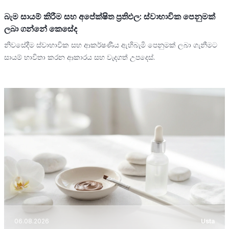
බැම සායම් කිරීම සහ අපේක්ෂිත ප්‍රතිඵල: ස්වාභාවික පෙනුමක්
ලබා ගන්නේ කෙසේද
නිවසේදීම ස්වාභාවික සහ ආකර්ෂණීය ඇහිබැමි පෙනුමක් ලබා ගැනීමට
සායම් භාවිතා කරන ආකාරය සහ වැදගත් උපදෙස්.
06.08.2026
Usta