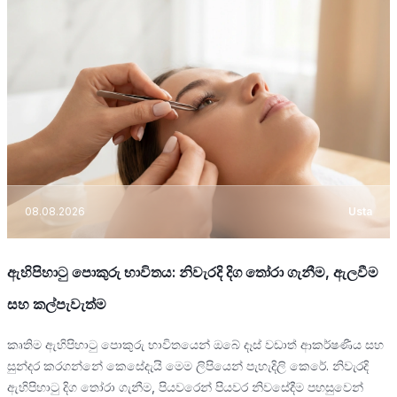
08.08.2026
Usta
ඇහිපිහාටු පොකුරු භාවිතය: නිවැරදි දිග තෝරා ගැනීම, ඇලවීම
සහ කල්පැවැත්ම
කෘතිම ඇහිපිහාටු පොකුරු භාවිතයෙන් ඔබේ දෑස් වඩාත් ආකර්ෂණීය සහ
සුන්දර කරගන්නේ කෙසේදැයි මෙම ලිපියෙන් පැහැදිලි කෙරේ. නිවැරදි
ඇහිපිහාටු දිග තෝරා ගැනීම, පියවරෙන් පියවර නිවසේදීම පහසුවෙන්