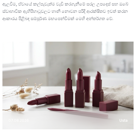
ඇලවීම, ඒවායේ කල්පැවැත්ම වැඩි කරගැනීමේ සරල උපදෙස් සහ ඔබේ
ස්වාභාවික ඇහිපිහාටුවලට හානි නොවන පරිදි ආරක්ෂිතව ඉවත් කරන
ආකාරය පිළිබඳ සම්පූර්ණ මඟපෙන්වීමක් මෙහි අන්තර්ගත වේ.
07.08.2026
Usta