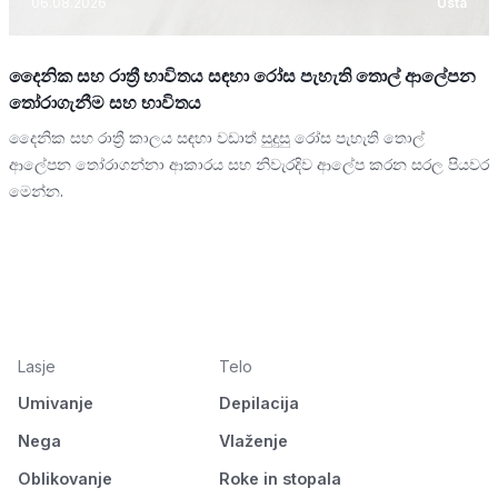
06.08.2026
Usta
දෛනික සහ රාත්‍රී භාවිතය සඳහා රෝස පැහැති තොල් ආලේපන
තෝරාගැනීම සහ භාවිතය
දෛනික සහ රාත්‍රී කාලය සඳහා වඩාත් සුදුසු රෝස පැහැති තොල්
ආලේපන තෝරාගන්නා ආකාරය සහ නිවැරදිව ආලේප කරන සරල පියවර
මෙන්න.
Lasje
Telo
Umivanje
Depilacija
Nega
Vlaženje
Oblikovanje
Roke in stopala