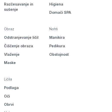
Razčesavanje in
Higiena
sušenje
Domači SPA
Obraz
Nohti
Odstranjevanje ličil
Manikira
Čiščenje obraza
Pedikura
Vlaženje
Obstojnost
Maske
Ličila
Podlaga
Oči
Obrvi