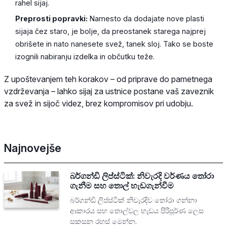
rahel sijaj.
Preprosti popravki:
Namesto da dodajate nove plasti
sijaja čez staro, je bolje, da preostanek starega najprej
obrišete in nato nanesete svež, tanek sloj. Tako se boste
izognili nabiranju izdelka in občutku teže.
Z upoštevanjem teh korakov – od priprave do pametnega
vzdrževanja – lahko sijaj za ustnice postane vaš zaveznik
za svež in sijoč videz, brez kompromisov pri udobju.
Najnovejše
බර්ගන්ඩි ලිප්ස්ටික්: නිවැරදි වර්ණය තෝරා
ගැනීම සහ තොල් හැඩගැන්වීම
බර්ගන්ඩි ලිප්ස්ටික් නිවැරදිව තෝරා ගන්නා
ආකාරය සහ තොල්වල හැඩය පිරිපූර්ණ ලෙස
සකසන රහස් මෙන්න.