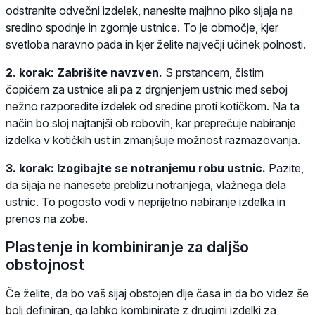
odstranite odvečni izdelek, nanesite majhno piko sijaja na
sredino spodnje in zgornje ustnice. To je območje, kjer
svetloba naravno pada in kjer želite največji učinek polnosti.
2. korak: Zabrišite navzven.
S prstancem, čistim
čopičem za ustnice ali pa z drgnjenjem ustnic med seboj
nežno razporedite izdelek od sredine proti kotičkom. Na ta
način bo sloj najtanjši ob robovih, kar preprečuje nabiranje
izdelka v kotičkih ust in zmanjšuje možnost razmazovanja.
3. korak: Izogibajte se notranjemu robu ustnic.
Pazite,
da sijaja ne nanesete preblizu notranjega, vlažnega dela
ustnic. To pogosto vodi v neprijetno nabiranje izdelka in
prenos na zobe.
Plastenje in kombiniranje za daljšo
obstojnost
Če želite, da bo vaš sijaj obstojen dlje časa in da bo videz še
bolj definiran, ga lahko kombinirate z drugimi izdelki za