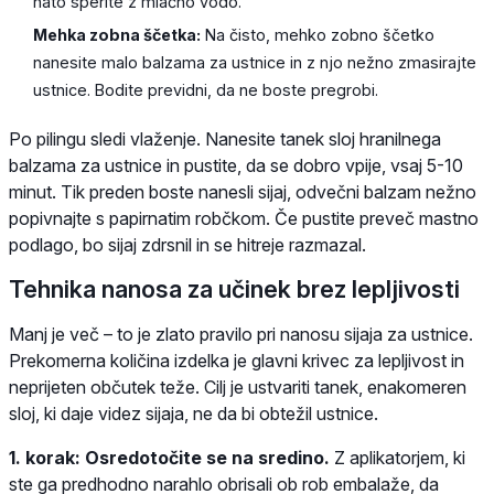
nato sperite z mlačno vodo.
Mehka zobna ščetka:
Na čisto, mehko zobno ščetko
nanesite malo balzama za ustnice in z njo nežno zmasirajte
ustnice. Bodite previdni, da ne boste pregrobi.
Po pilingu sledi vlaženje. Nanesite tanek sloj hranilnega
balzama za ustnice in pustite, da se dobro vpije, vsaj 5-10
minut. Tik preden boste nanesli sijaj, odvečni balzam nežno
popivnajte s papirnatim robčkom. Če pustite preveč mastno
podlago, bo sijaj zdrsnil in se hitreje razmazal.
Tehnika nanosa za učinek brez lepljivosti
Manj je več – to je zlato pravilo pri nanosu sijaja za ustnice.
Prekomerna količina izdelka je glavni krivec za lepljivost in
neprijeten občutek teže. Cilj je ustvariti tanek, enakomeren
sloj, ki daje videz sijaja, ne da bi obtežil ustnice.
1. korak: Osredotočite se na sredino.
Z aplikatorjem, ki
ste ga predhodno narahlo obrisali ob rob embalaže, da