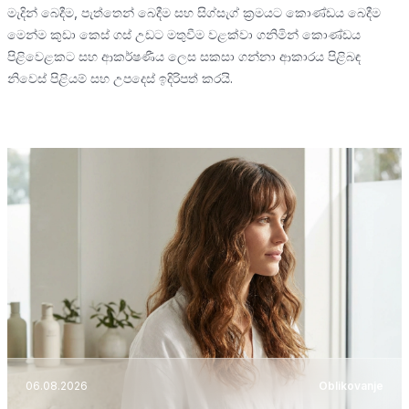
මැදින් බෙදීම, පැත්තෙන් බෙදීම සහ සිග්සැග් ක්‍රමයට කොණ්ඩය බෙදීම
මෙන්ම කුඩා කෙස් ගස් උඩට මතුවීම වළක්වා ගනිමින් කොණ්ඩය
පිළිවෙළකට සහ ආකර්ෂණීය ලෙස සකසා ගන්නා ආකාරය පිළිබඳ
නිවෙස් පිළියම් සහ උපදෙස් ඉදිරිපත් කරයි.
06.08.2026
Oblikovanje