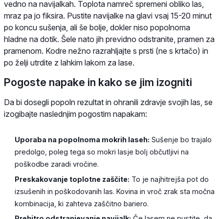
vedno na navijalkah. Toplota namreč spremeni obliko las,
mraz pa jo fiksira. Pustite navijalke na glavi vsaj 15-20 minut
po koncu sušenja, ali še bolje, dokler niso popolnoma
hladne na dotik. Šele nato jih previdno odstranite, pramen za
pramenom. Kodre nežno razrahljajte s prsti (ne s krtačo) in
po želji utrdite z lahkim lakom za lase.
Pogoste napake in kako se jim izogniti
Da bi dosegli popoln rezultat in ohranili zdravje svojih las, se
izogibajte naslednjim pogostim napakam:
Uporaba na popolnoma mokrih laseh:
Sušenje bo trajalo
predolgo, poleg tega so mokri lasje bolj občutljivi na
poškodbe zaradi vročine.
Preskakovanje toplotne zaščite:
To je najhitrejša pot do
izsušenih in poškodovanih las. Kovina in vroč zrak sta močna
kombinacija, ki zahteva zaščitno bariero.
Prehitro odstranjevanje navijalk:
Če lasem ne pustite, da