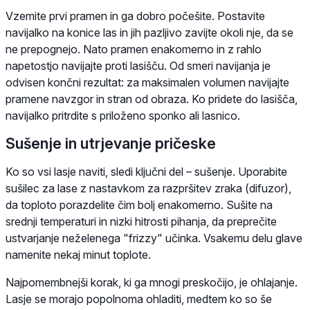
Vzemite prvi pramen in ga dobro počešite. Postavite
navijalko na konice las in jih pazljivo zavijte okoli nje, da se
ne prepognejo. Nato pramen enakomerno in z rahlo
napetostjo navijajte proti lasišču. Od smeri navijanja je
odvisen končni rezultat: za maksimalen volumen navijajte
pramene navzgor in stran od obraza. Ko pridete do lasišča,
navijalko pritrdite s priloženo sponko ali lasnico.
Sušenje in utrjevanje pričeske
Ko so vsi lasje naviti, sledi ključni del – sušenje. Uporabite
sušilec za lase z nastavkom za razpršitev zraka (difuzor),
da toploto porazdelite čim bolj enakomerno. Sušite na
srednji temperaturi in nizki hitrosti pihanja, da preprečite
ustvarjanje neželenega "frizzy" učinka. Vsakemu delu glave
namenite nekaj minut toplote.
Najpomembnejši korak, ki ga mnogi preskočijo, je ohlajanje.
Lasje se morajo popolnoma ohladiti, medtem ko so še