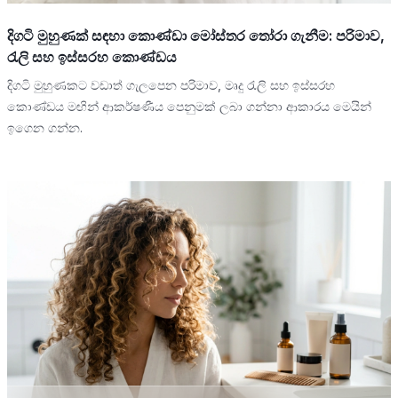
දිගටි මුහුණක් සඳහා කොණ්ඩා මෝස්තර තෝරා ගැනීම: පරිමාව,
රැලි සහ ඉස්සරහ කොණ්ඩය
දිගටි මුහුණකට වඩාත් ගැලපෙන පරිමාව, මෘදු රැලි සහ ඉස්සරහ
කොණ්ඩය මඟින් ආකර්ෂණීය පෙනුමක් ලබා ගන්නා ආකාරය මෙයින්
ඉගෙන ගන්න.