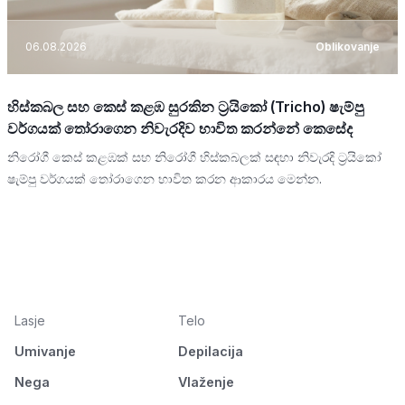
06.08.2026
Oblikovanje
හිස්කබල සහ කෙස් කළඹ සුරකින ට්‍රයිකෝ (Tricho) ෂැම්පු
වර්ගයක් තෝරාගෙන නිවැරදිව භාවිත කරන්නේ කෙසේද
නිරෝගී කෙස් කළඹක් සහ නිරෝගී හිස්කබලක් සඳහා නිවැරදි ට්‍රයිකෝ
ෂැම්පු වර්ගයක් තෝරාගෙන භාවිත කරන ආකාරය මෙන්න.
Lasje
Telo
Umivanje
Depilacija
Nega
Vlaženje