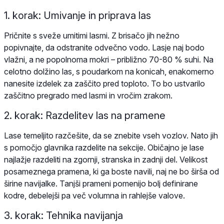
1. korak: Umivanje in priprava las
Pričnite s sveže umitimi lasmi. Z brisačo jih nežno
popivnajte, da odstranite odvečno vodo. Lasje naj bodo
vlažni, a ne popolnoma mokri – približno 70-80 % suhi. Na
celotno dolžino las, s poudarkom na konicah, enakomerno
nanesite izdelek za zaščito pred toploto. To bo ustvarilo
zaščitno pregrado med lasmi in vročim zrakom.
2. korak: Razdelitev las na pramene
Lase temeljito razčešite, da se znebite vseh vozlov. Nato jih
s pomočjo glavnika razdelite na sekcije. Običajno je lase
najlažje razdeliti na zgornji, stranska in zadnji del. Velikost
posameznega pramena, ki ga boste navili, naj ne bo širša od
širine navijalke. Tanjši prameni pomenijo bolj definirane
kodre, debelejši pa več volumna in rahlejše valove.
3. korak: Tehnika navijanja