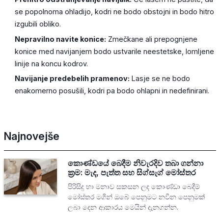
se popolnoma ohladijo, kodri ne bodo obstojni in bodo hitro
izgubili obliko.
Nepravilno navite konice:
Zmečkane ali prepognjene
konice med navijanjem bodo ustvarile neestetske, lomljene
linije na koncu kodrov.
Navijanje predebelih pramenov:
Lasje se ne bodo
enakomerno posušili, kodri pa bodo ohlapni in nedefinirani.
Najnovejše
කොණ්ඩයේ බෙදීම නිවැරදිව තබා ගන්නා
ක්‍රම: මැද, පැත්ත සහ සිග්සැග් මෝස්තර
පිරිසිදු හා මනාව සකසන ලද කොණ්ඩා බෙදීම්
මෝස්තර මගින් ඔබේ පෙනුමට නවීන පෙනුමක්
ලබා දෙන ආකාරය මෙයින් දැනගන්න.