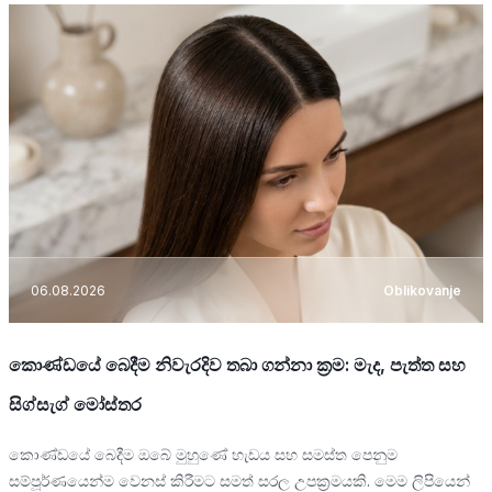
06.08.2026
Oblikovanje
කොණ්ඩයේ බෙදීම නිවැරදිව තබා ගන්නා ක්‍රම: මැද, පැත්ත සහ
සිග්සැග් මෝස්තර
කොණ්ඩයේ බෙදීම ඔබේ මුහුණේ හැඩය සහ සමස්ත පෙනුම
සම්පූර්ණයෙන්ම වෙනස් කිරීමට සමත් සරල උපක්‍රමයකි. මෙම ලිපියෙන්