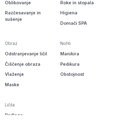
Oblikovanje
Roke in stopala
Razčesavanje in
Higiena
sušenje
Domači SPA
Obraz
Nohti
Odstranjevanje ličil
Manikira
Čiščenje obraza
Pedikura
Vlaženje
Obstojnost
Maske
Ličila
Podlaga
Oči
Obrvi