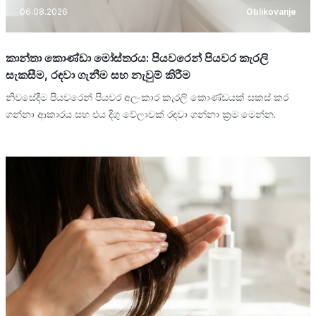
06.08.2026
Oblikovanje
කාන්තා කොණ්ඩා මෝස්තරය: පියවරෙන් පියවර කැරලි
සැකසීම, රඳවා ගැනීම සහ නැවුම් කිරීම
නිවසේදීම පියවරෙන් පියවර අලංකාර කැරලි කොණ්ඩයක් සකස් කර
ගන්නා ආකාරය සහ එය දිගු වේලාවක් රඳවා ගන්නා ක්‍රම මෙන්න.