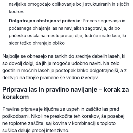
navijalke omogočajo oblikovanje bolj strukturiranih in sijočih
kodrov.
Dolgotrajno obstojnost pričeske:
Proces segrevanja in
počasnega ohlajanja las na navijalkah zagotavlja, da bo
pričeska ostala na mestu precej dlje, tudi če imate lase, ki
sicer težko ohranjajo obliko.
Najbolje se obnesejo na tankih do srednje debelih laseh, ki
so dovolj dolgi, da jih je mogoče udobno naviti. Na zelo
gostih in močnih laseh je postopek lahko dolgotrajnejši, a z
delitvijo na tanjše pramene še vedno izvedljiv.
Priprava las in pravilno navijanje – korak za
korakom
Pravilna priprava je ključna za uspeh in zaščito las pred
poškodbami. Nikoli ne preskočite teh korakov, še posebej
ne toplotne zaščite, saj kovina v kombinaciji s toploto
sušilca deluje precej intenzivno.