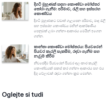
දිගටි මුහුණක් සඳහා කොණ්ඩා මෝස්තර
තෝරා ගැනීම: පරිමාව, රැලි සහ ඉස්සරහ
කොණ්ඩය
දිගටි මුහුණකට වඩාත් ගැලපෙන පරිමාව, මෘදු රැලි
සහ ඉස්සරහ කොණ්ඩය මඟින් ආකර්ෂණීය
පෙනුමක් ලබා ගන්නා ආකාරය මෙයින් ඉගෙන
ගන්න.
කාන්තා කොණ්ඩා මෝස්තරය: පියවරෙන්
පියවර කැරලි සැකසීම, රඳවා ගැනීම සහ
නැවුම් කිරීම
නිවසේදීම පියවරෙන් පියවර අලංකාර කැරලි
කොණ්ඩයක් සකස් කර ගන්නා ආකාරය සහ එය
දිගු වේලාවක් රඳවා ගන්නා ක්‍රම මෙන්න.
Oglejte si tudi