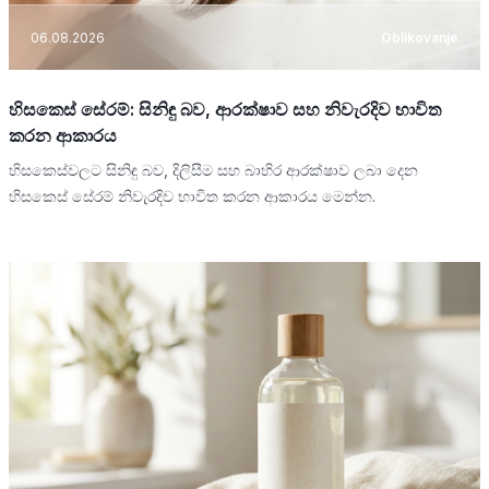
06.08.2026
Oblikovanje
හිසකෙස් සේරම්: සිනිඳු බව, ආරක්ෂාව සහ නිවැරදිව භාවිත
කරන ආකාරය
හිසකෙස්වලට සිනිඳු බව, දිලිසීම සහ බාහිර ආරක්ෂාව ලබා දෙන
හිසකෙස් සේරම් නිවැරදිව භාවිත කරන ආකාරය මෙන්න.