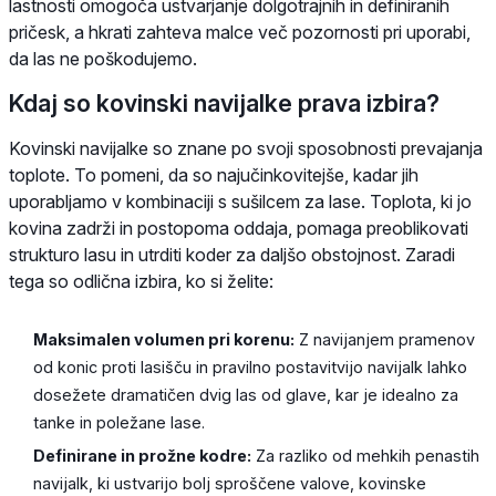
lastnosti omogoča ustvarjanje dolgotrajnih in definiranih
pričesk, a hkrati zahteva malce več pozornosti pri uporabi,
da las ne poškodujemo.
Kdaj so kovinski navijalke prava izbira?
Kovinski navijalke so znane po svoji sposobnosti prevajanja
toplote. To pomeni, da so najučinkovitejše, kadar jih
uporabljamo v kombinaciji s sušilcem za lase. Toplota, ki jo
kovina zadrži in postopoma oddaja, pomaga preoblikovati
strukturo lasu in utrditi koder za daljšo obstojnost. Zaradi
tega so odlična izbira, ko si želite:
Maksimalen volumen pri korenu:
Z navijanjem pramenov
od konic proti lasišču in pravilno postavitvijo navijalk lahko
dosežete dramatičen dvig las od glave, kar je idealno za
tanke in poležane lase.
Definirane in prožne kodre:
Za razliko od mehkih penastih
navijalk, ki ustvarijo bolj sproščene valove, kovinske