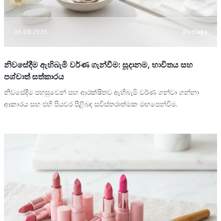
06.08.2026
Podlaga
නිවසේදීම ඇහිබැමි වර්ණ ගැන්වීම: සූදානම, භාවිතය සහ
පශ්චාත් සත්කාරය
නිවසේදීම පහසුවෙන් සහ ආරක්ෂිතව ඇහිබැමි වර්ණ ගන්වා ගන්නා
ආකාරය සහ එහි පියවර පිළිබඳ සවිස්තරාත්මක මඟපෙන්වීම.