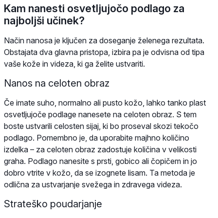
Kam nanesti osvetljujočo podlago za
najboljši učinek?
Način nanosa je ključen za doseganje želenega rezultata.
Obstajata dva glavna pristopa, izbira pa je odvisna od tipa
vaše kože in videza, ki ga želite ustvariti.
Nanos na celoten obraz
Če imate suho, normalno ali pusto kožo, lahko tanko plast
osvetljujoče podlage nanesete na celoten obraz. S tem
boste ustvarili celosten sijaj, ki bo proseval skozi tekočo
podlago. Pomembno je, da uporabite majhno količino
izdelka – za celoten obraz zadostuje količina v velikosti
graha. Podlago nanesite s prsti, gobico ali čopičem in jo
dobro vtrite v kožo, da se izognete lisam. Ta metoda je
odlična za ustvarjanje svežega in zdravega videza.
Strateško poudarjanje