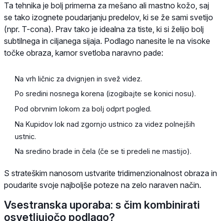
Ta tehnika je bolj primerna za mešano ali mastno kožo, saj
se tako izognete poudarjanju predelov, ki se že sami svetijo
(npr. T-cona). Prav tako je idealna za tiste, ki si želijo bolj
subtilnega in ciljanega sijaja. Podlago nanesite le na visoke
točke obraza, kamor svetloba naravno pade:
Na vrh ličnic za dvignjen in svež videz.
Po sredini nosnega korena (izogibajte se konici nosu).
Pod obrvnim lokom za bolj odprt pogled.
Na Kupidov lok nad zgornjo ustnico za videz polnejših
ustnic.
Na sredino brade in čela (če se ti predeli ne mastijo).
S strateškim nanosom ustvarite tridimenzionalnost obraza in
poudarite svoje najboljše poteze na zelo naraven način.
Vsestranska uporaba: s čim kombinirati
osvetljujočo podlago?