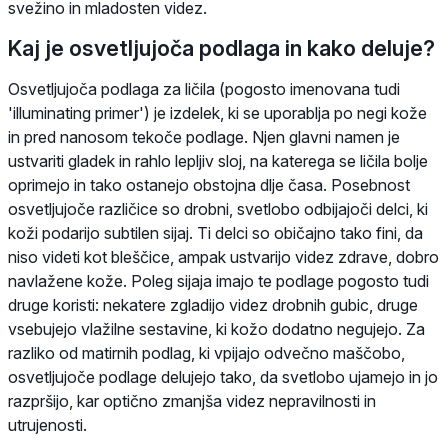
svežino in mladosten videz.
Kaj je osvetljujoča podlaga in kako deluje?
Osvetljujoča podlaga za ličila (pogosto imenovana tudi
'illuminating primer') je izdelek, ki se uporablja po negi kože
in pred nanosom tekoče podlage. Njen glavni namen je
ustvariti gladek in rahlo lepljiv sloj, na katerega se ličila bolje
oprimejo in tako ostanejo obstojna dlje časa. Posebnost
osvetljujoče različice so drobni, svetlobo odbijajoči delci, ki
koži podarijo subtilen sijaj. Ti delci so običajno tako fini, da
niso videti kot bleščice, ampak ustvarijo videz zdrave, dobro
navlažene kože. Poleg sijaja imajo te podlage pogosto tudi
druge koristi: nekatere zgladijo videz drobnih gubic, druge
vsebujejo vlažilne sestavine, ki kožo dodatno negujejo. Za
razliko od matirnih podlag, ki vpijajo odvečno maščobo,
osvetljujoče podlage delujejo tako, da svetlobo ujamejo in jo
razpršijo, kar optično zmanjša videz nepravilnosti in
utrujenosti.