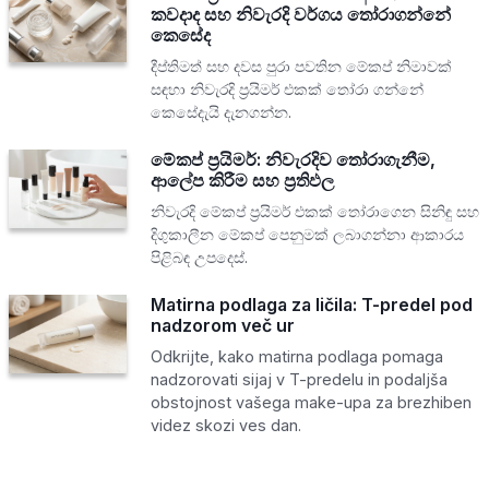
කවදාද සහ නිවැරදි වර්ගය තෝරාගන්නේ
කෙසේද
දීප්තිමත් සහ දවස පුරා පවතින මේකප් නිමාවක්
සඳහා නිවැරදි ප්‍රයිමර් එකක් තෝරා ගන්නේ
කෙසේදැයි දැනගන්න.
මේකප් ප්‍රයිමර්: නිවැරදිව තෝරාගැනීම,
ආලේප කිරීම සහ ප්‍රතිඵල
නිවැරදි මේකප් ප්‍රයිමර් එකක් තෝරාගෙන සිනිඳු සහ
දිගුකාලීන මේකප් පෙනුමක් ලබාගන්නා ආකාරය
පිළිබඳ උපදෙස්.
Matirna podlaga za ličila: T-predel pod
nadzorom več ur
Odkrijte, kako matirna podlaga pomaga
nadzorovati sijaj v T-predelu in podaljša
obstojnost vašega make-upa za brezhiben
videz skozi ves dan.