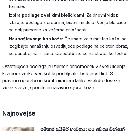
formule.
Izbira podlage z velikimi bleščicami:
Za dnevni videz
izbirajte podlage z drobnimi, bisernimi delci. Večje bleščice
so bolj primerne za večerne priložnosti.
Neupoštevanje tipa kože:
Če imate zelo mastno kožo, se
izogibajte nanašanju osvetljujoče podlage na celoten obraz,
še posebej na T-cono. Osredotočite se na strateške točke.
Osvetljujoča podlaga je izjemen pripomoček v svetu ličenja,
ki zmore veliko več kot le podaljšati obstojnost ličil. S
pravilno uporabo in kombiniranjem lahko vsakdo doseže
videz sveže, spočite in naravno sijoče kože.
Najnovejše
මේකප් ප්‍රයිමර් භාවිතය: එය අවශ්‍ය වන්නේ