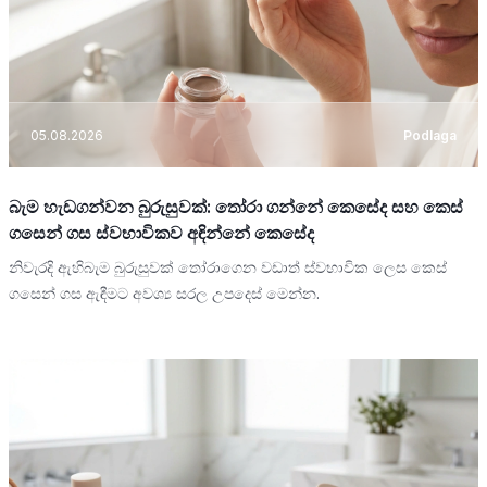
05.08.2026
Podlaga
බැම හැඩගන්වන බුරුසුවක්: තෝරා ගන්නේ කෙසේද සහ කෙස්
ගසෙන් ගස ස්වභාවිකව අඳින්නේ කෙසේද
නිවැරදි ඇහිබැම බුරුසුවක් තෝරාගෙන වඩාත් ස්වභාවික ලෙස කෙස්
ගසෙන් ගස ඇඳීමට අවශ්‍ය සරල උපදෙස් මෙන්න.