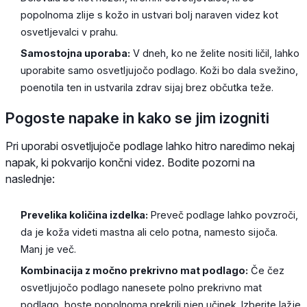
popolnoma zlije s kožo in ustvari bolj naraven videz kot
osvetljevalci v prahu.
Samostojna uporaba:
V dneh, ko ne želite nositi ličil, lahko
uporabite samo osvetljujočo podlago. Koži bo dala svežino,
poenotila ten in ustvarila zdrav sijaj brez občutka teže.
Pogoste napake in kako se jim izogniti
Pri uporabi osvetljujoče podlage lahko hitro naredimo nekaj
napak, ki pokvarijo končni videz. Bodite pozorni na
naslednje:
Prevelika količina izdelka:
Preveč podlage lahko povzroči,
da je koža videti mastna ali celo potna, namesto sijoča.
Manj je več.
Kombinacija z močno prekrivno mat podlago:
Če čez
osvetljujočo podlago nanesete polno prekrivno mat
podlago, boste popolnoma prekrili njen učinek. Izberite lažje