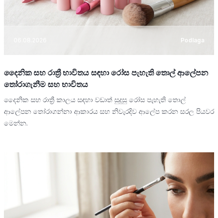
06.08.2026
Podlaga
දෛනික සහ රාත්‍රී භාවිතය සඳහා රෝස පැහැති තොල් ආලේපන
තෝරාගැනීම සහ භාවිතය
දෛනික සහ රාත්‍රී කාලය සඳහා වඩාත් සුදුසු රෝස පැහැති තොල්
ආලේපන තෝරාගන්නා ආකාරය සහ නිවැරදිව ආලේප කරන සරල පියවර
මෙන්න.