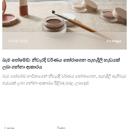
03.08.2026
Podlaga
බැම පෝමේඩ්: නිවැරදි වර්ණය තෝරාගෙන පැහැදිලි හැඩයක්
ලබා ගන්නා ආකාරය
බැම පෝමේඩ් භාවිතයෙන් නිවැරදි වර්ණය තෝරාගෙන, පැහැදිලි ඇහිබැම
හැඩයක් ලබා ගන්නා ආකාරය පිළිබඳ සරල උපදෙස්.
Lasje
Telo