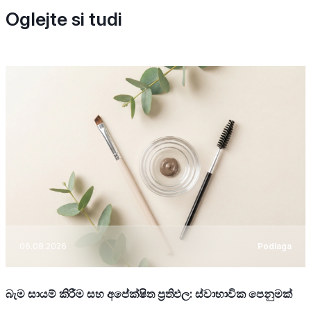
Oglejte si tudi
06.08.2026
Podlaga
බැම සායම් කිරීම සහ අපේක්ෂිත ප්‍රතිඵල: ස්වාභාවික පෙනුමක්