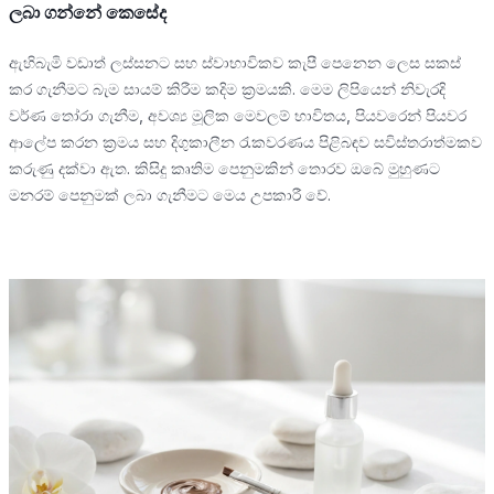
ලබා ගන්නේ කෙසේද
ඇහිබැමි වඩාත් ලස්සනට සහ ස්වාභාවිකව කැපී පෙනෙන ලෙස සකස්
කර ගැනීමට බැම සායම් කිරීම කදිම ක්‍රමයකි. මෙම ලිපියෙන් නිවැරදි
වර්ණ තෝරා ගැනීම, අවශ්‍ය මූලික මෙවලම් භාවිතය, පියවරෙන් පියවර
ආලේප කරන ක්‍රමය සහ දිගුකාලීන රැකවරණය පිළිබඳව සවිස්තරාත්මකව
කරුණු දක්වා ඇත. කිසිදු කෘතිම පෙනුමකින් තොරව ඔබේ මුහුණට
මනරම් පෙනුමක් ලබා ගැනීමට මෙය උපකාරී වේ.