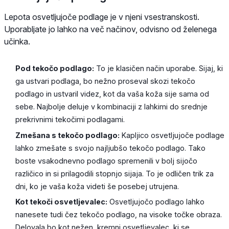
Lepota osvetljujoče podlage je v njeni vsestranskosti.
Uporabljate jo lahko na več načinov, odvisno od želenega
učinka.
Pod tekočo podlago:
To je klasičen način uporabe. Sijaj, ki
ga ustvari podlaga, bo nežno proseval skozi tekočo
podlago in ustvaril videz, kot da vaša koža sije sama od
sebe. Najbolje deluje v kombinaciji z lahkimi do srednje
prekrivnimi tekočimi podlagami.
Zmešana s tekočo podlago:
Kapljico osvetljujoče podlage
lahko zmešate s svojo najljubšo tekočo podlago. Tako
boste vsakodnevno podlago spremenili v bolj sijočo
različico in si prilagodili stopnjo sijaja. To je odličen trik za
dni, ko je vaša koža videti še posebej utrujena.
Kot tekoči osvetljevalec:
Osvetljujočo podlago lahko
nanesete tudi čez tekočo podlago, na visoke točke obraza.
Delovala bo kot nežen, kremni osvetljevalec, ki se