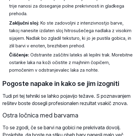
trije nanosi za doseganje polne prekrivnosti in gladkega
prehoda.
Zaključni sloj:
Ko ste zadovoljni z intenzivnostjo barve,
takoj nanesite izdaten sloj hitrosušečega nadlaka z visokim
sijajem. Nadlak bo zgladil teksturo, ki jo je pustila gobica, in
zlil barvi v enoten, brezhiben prehod.
Čiščenje:
Odstranite zaščitni lateks ali lepilni trak. Morebitne
ostanke laka na koži očistite z majhnim čopičem,
pomočenim v odstranjevalec laka za nohte.
Pogoste napake in kako se jim izogniti
Tudi pri tej tehniki se lahko pojavijo težave. S poznavanjem
rešitev boste dosegli profesionalen rezultat vsakič znova.
Ostra ločnica med barvama
To se zgodi, če se barvi na gobici ne prekrivata dovolj.
Poskrbite, da boste na stiku obeh barv nanesli malo več