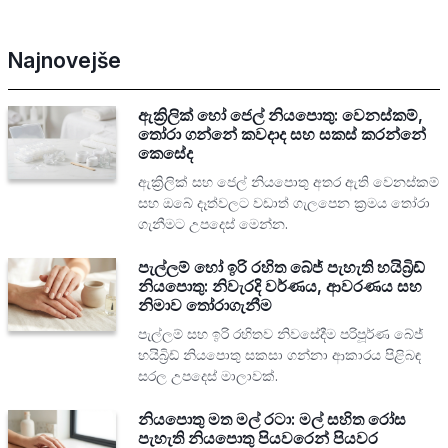
Najnovejše
ඇක්‍රිලික් හෝ ජෙල් නියපොතු: වෙනස්කම්,
තෝරා ගන්නේ කවදාද සහ සකස් කරන්නේ
කෙසේද
ඇක්‍රිලික් සහ ජෙල් නියපොතු අතර ඇති වෙනස්කම්
සහ ඔබේ දෑත්වලට වඩාත් ගැලපෙන ක්‍රමය තෝරා
ගැනීමට උපදෙස් මෙන්න.
පැල්ලම් හෝ ඉරි රහිත බේජ් පැහැති හයිබ්‍රිඩ්
නියපොතු: නිවැරදි වර්ණය, ආවරණය සහ
නිමාව තෝරාගැනීම
පැල්ලම් සහ ඉරි රහිතව නිවසේදීම පරිපූර්ණ බේජ්
හයිබ්‍රිඩ් නියපොතු සකසා ගන්නා ආකාරය පිළිබඳ
සරල උපදෙස් මාලාවක්.
නියපොතු මත මල් රටා: මල් සහිත රෝස
පැහැති නියපොතු පියවරෙන් පියවර