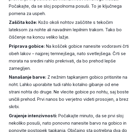
Počakajte, da se sloj popolnoma posuši. To je ključnega
pomena za uspeh.
Zaščita kože:
Kožo okoli nohtov zaščitite s tekočim
lateksom za nohte ali navadnim lepilnim trakom. Tako bo
čiščenje na koncu veliko lažje.
Priprava gobice:
Na košček gobice nanesite vodoravni črti
obeh lakov – najprej temnejšega, nato svetlejšega. Črti se
morata na sredini rahlo prekrivati, da bo prehod lepše
zamegljen.
Nanašanje barve:
Z nežnim tapkanjem gobico pritisnite na
noht. Lahko uporabite tudi rahlo kotalno gibanje od ene
strani nohta do druge. Ne vlecite gobice po nohtu, saj boste
uničili prehod. Prvi nanos bo verjetno videti prosojen, a brez
skrbi.
Grajenje intenzivnosti:
Počakajte minuto, da se prvi sloj
nekoliko posuši, nato ponovno nanesite barvo na gobico in
ponovite postopek tapkanja. Običajno sta potrebna dva do