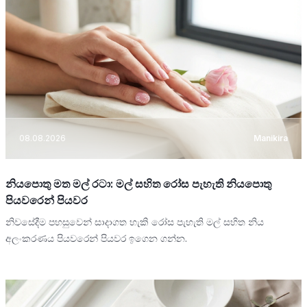
08.08.2026
Manikira
නියපොතු මත මල් රටා: මල් සහිත රෝස පැහැති නියපොතු
පියවරෙන් පියවර
නිවසේදීම පහසුවෙන් සාදාගත හැකි රෝස පැහැති මල් සහිත නිය
අලංකරණය පියවරෙන් පියවර ඉගෙන ගන්න.