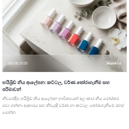
08.08.2026
Manikira
හයිබ්‍රිඩ් නිය ආලේපන: කට්ටල, වර්ණ තෝරාගැනීම සහ
පරිමාවන්
නිවසේදීම හයිබ්‍රිඩ් නිය ආලේපන භාවිතයෙන් අලංකාර නිය මෝස්තර
මවා ගන්නා ආකාරය සහ නිවැරදි වර්ණ හා කට්ටල තෝරාගැනීමේ රහස්
මෙන්න.