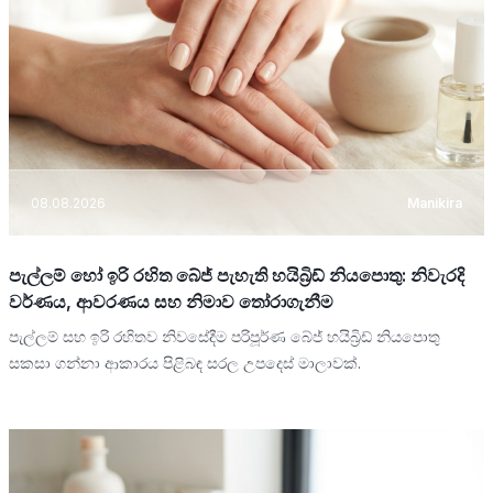
08.08.2026
Manikira
පැල්ලම් හෝ ඉරි රහිත බේජ් පැහැති හයිබ්‍රිඩ් නියපොතු: නිවැරදි
වර්ණය, ආවරණය සහ නිමාව තෝරාගැනීම
පැල්ලම් සහ ඉරි රහිතව නිවසේදීම පරිපූර්ණ බේජ් හයිබ්‍රිඩ් නියපොතු
සකසා ගන්නා ආකාරය පිළිබඳ සරල උපදෙස් මාලාවක්.