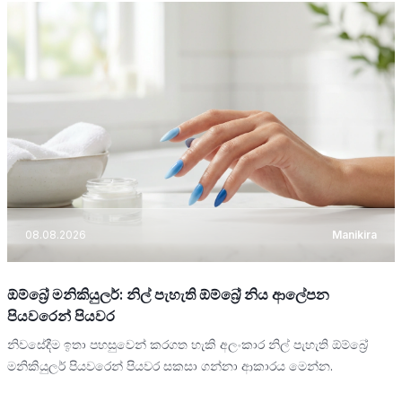
08.08.2026
Manikira
ඕම්බ්‍රේ මනිකියුලර්: නිල් පැහැති ඕම්බ්‍රේ නිය ආලේපන
පියවරෙන් පියවර
නිවසේදීම ඉතා පහසුවෙන් කරගත හැකි අලංකාර නිල් පැහැති ඕම්බ්‍රේ
මනිකියුලර් පියවරෙන් පියවර සකසා ගන්නා ආකාරය මෙන්න.