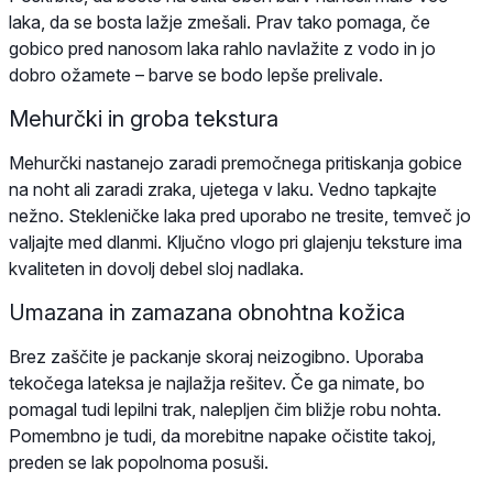
laka, da se bosta lažje zmešali. Prav tako pomaga, če
gobico pred nanosom laka rahlo navlažite z vodo in jo
dobro ožamete – barve se bodo lepše prelivale.
Mehurčki in groba tekstura
Mehurčki nastanejo zaradi premočnega pritiskanja gobice
na noht ali zaradi zraka, ujetega v laku. Vedno tapkajte
nežno. Stekleničke laka pred uporabo ne tresite, temveč jo
valjajte med dlanmi. Ključno vlogo pri glajenju teksture ima
kvaliteten in dovolj debel sloj nadlaka.
Umazana in zamazana obnohtna kožica
Brez zaščite je packanje skoraj neizogibno. Uporaba
tekočega lateksa je najlažja rešitev. Če ga nimate, bo
pomagal tudi lepilni trak, nalepljen čim bližje robu nohta.
Pomembno je tudi, da morebitne napake očistite takoj,
preden se lak popolnoma posuši.