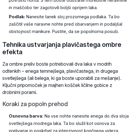
površino nohta. S tem boste odstranili morebitne neravnine
in maščobo ter zagotovili boljši oprijem laka.
Podlak:
Nanesite tanek sloj prozornega podlaka. Ta bo
zaščitil vaše naravne nohte pred obarvanjem in podaljšal
obstojnost manikure. Pustite, da se popolnoma posuši.
Tehnika ustvarjanja plavičastega ombre
efekta
Za ombre preliv boste potrebovali dva laka v modrih
odtenkih – enega temnejšega, plavičastega, in drugega
svetlejšega (ali belega, ki ga boste uporabili za mešanje).
Ključni pripomoček je majhen košček ličilne gobice z
drobnimi porami.
Koraki za popoln prehod
Osnovna barva:
Na vse nohte nanesite enega do dva sloja
svetlejšega modrega laka. Ta bo služil kot osnova za
prelivanje in poskrbel za intenzivnost končnega videza.