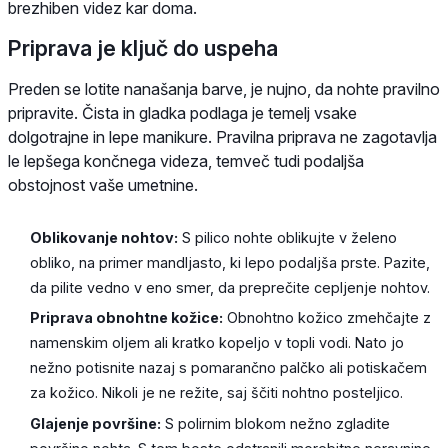
brezhiben videz kar doma.
Priprava je ključ do uspeha
Preden se lotite nanašanja barve, je nujno, da nohte pravilno
pripravite. Čista in gladka podlaga je temelj vsake
dolgotrajne in lepe manikure. Pravilna priprava ne zagotavlja
le lepšega končnega videza, temveč tudi podaljša
obstojnost vaše umetnine.
Oblikovanje nohtov:
S pilico nohte oblikujte v želeno
obliko, na primer mandljasto, ki lepo podaljša prste. Pazite,
da pilite vedno v eno smer, da preprečite cepljenje nohtov.
Priprava obnohtne kožice:
Obnohtno kožico zmehčajte z
namenskim oljem ali kratko kopeljo v topli vodi. Nato jo
nežno potisnite nazaj s pomarančno palčko ali potiskačem
za kožico. Nikoli je ne režite, saj ščiti nohtno posteljico.
Glajenje površine:
S polirnim blokom nežno zgladite