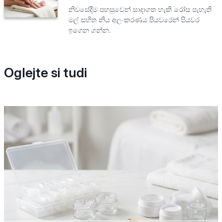
නිවසේදීම පහසුවෙන් සාදාගත හැකි රෝස පැහැති
මල් සහිත නිය අලංකරණය පියවරෙන් පියවර
ඉගෙන ගන්න.
Oglejte si tudi