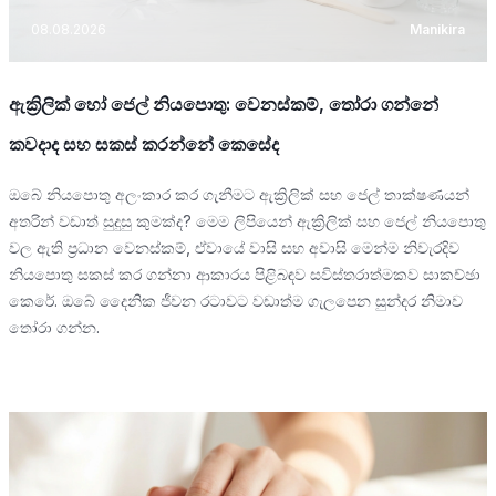
08.08.2026
Manikira
ඇක්‍රිලික් හෝ ජෙල් නියපොතු: වෙනස්කම්, තෝරා ගන්නේ
කවදාද සහ සකස් කරන්නේ කෙසේද
ඔබේ නියපොතු අලංකාර කර ගැනීමට ඇක්‍රිලික් සහ ජෙල් තාක්ෂණයන්
අතරින් වඩාත් සුදුසු කුමක්ද? මෙම ලිපියෙන් ඇක්‍රිලික් සහ ජෙල් නියපොතු
වල ඇති ප්‍රධාන වෙනස්කම්, ඒවායේ වාසි සහ අවාසි මෙන්ම නිවැරදිව
නියපොතු සකස් කර ගන්නා ආකාරය පිළිබඳව සවිස්තරාත්මකව සාකච්ඡා
කෙරේ. ඔබේ දෛනික ජීවන රටාවට වඩාත්ම ගැලපෙන සුන්දර නිමාව
තෝරා ගන්න.