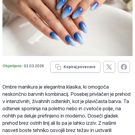
Objavljeno:
02.03.2026
Kopiraj povezavo
Ombre manikura je elegantna klasika, ki omogoča
neskončno barvnih kombinacij. Posebej privlačen je prehod
v intenzivnih, živahnih odtenkih, kot je plavičasta barva. Ta
odtenek spominja na poletno nebo in cvetoče polje, na
nohtih pa deluje prefinjeno in moderno. Doseči gladek
prehod brez ostrih linij ali lis pa je lahko izziv. Z našimi
nasveti boste tehniko osvojili brez težav in ustvarili