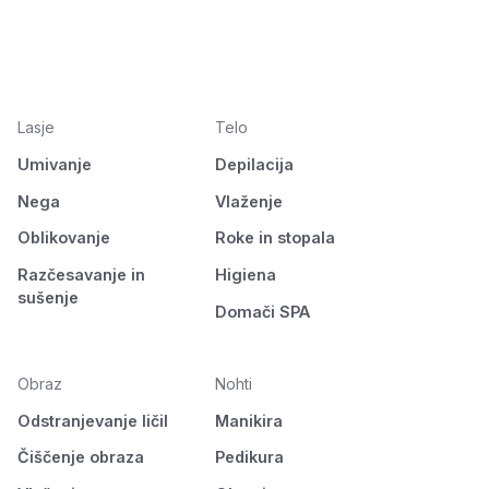
Lasje
Telo
Umivanje
Depilacija
Nega
Vlaženje
Oblikovanje
Roke in stopala
Razčesavanje in
Higiena
sušenje
Domači SPA
Obraz
Nohti
Odstranjevanje ličil
Manikira
Čiščenje obraza
Pedikura