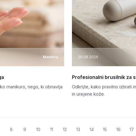
Manikira
20.06.2026
ga
Profesionalni brusilnik za 
sko manikuro, nego, ki obnavlja
Odkrijte, kako pravilno izbrati 
in urejene kože.
8
9
10
11
12
13
14
15
16
17