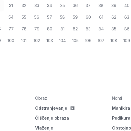
0
31
32
33
34
35
36
37
38
39
40
3
54
55
56
57
58
59
60
61
62
63
6
77
78
79
80
81
82
83
84
85
86
9
100
101
102
103
104
105
106
107
108
109
Obraz
Nohti
Odstranjevanje ličil
Manikira
Čiščenje obraza
Pedikura
Vlaženje
Obstojno