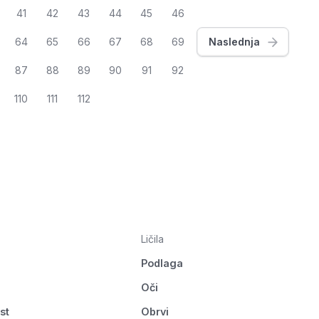
41
42
43
44
45
46
64
65
66
67
68
69
Naslednja
87
88
89
90
91
92
110
111
112
Ličila
Podlaga
Oči
st
Obrvi