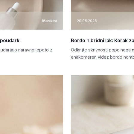
Manikira
20.06.2026
n poudarki
Bordo hibridni lak: Korak
poudarjajo naravno lepoto z
Odkrijte skrivnosti popolnega 
enakomeren videz bordo nohto