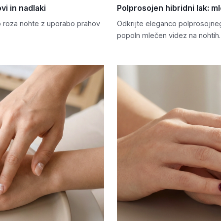
vi in nadlaki
Polprosojen hibridni lak: m
ko roza nohte z uporabo prahov
Odkrijte eleganco polprosojnega
popoln mlečen videz na nohtih.