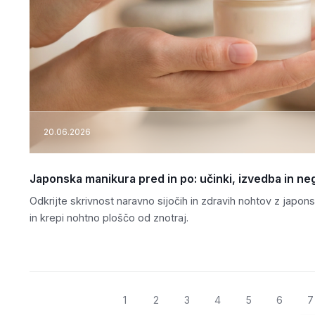
20.06.2026
Japonska manikura pred in po: učinki, izvedba in ne
Odkrijte skrivnost naravno sijočih in zdravih nohtov z japon
in krepi nohtno ploščo od znotraj.
1
2
3
4
5
6
7