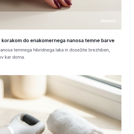
Manikira
 za korakom do enakomernega nanosa temne barve
nanosa temnega hibridnega laka in dosežite brezhiben,
v kar doma.