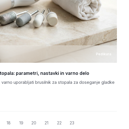
Pedikura
stopala: parametri, nastavki in varno delo
in varno uporabljati brusilnik za stopala za doseganje gladke
18
19
20
21
22
23