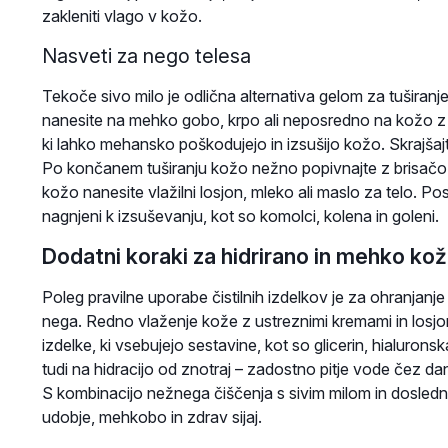
zakleniti vlago v kožo.
Nasveti za nego telesa
Tekoče sivo milo je odlična alternativa gelom za tuširan
nanesite na mehko gobo, krpo ali neposredno na kožo z 
ki lahko mehansko poškodujejo in izsušijo kožo. Skrajšajte
Po končanem tuširanju kožo nežno popivnajte z brisačo.
kožo nanesite vlažilni losjon, mleko ali maslo za telo. 
nagnjeni k izsuševanju, kot so komolci, kolena in goleni.
Dodatni koraki za hidrirano in mehko ko
Poleg pravilne uporabe čistilnih izdelkov je za ohranja
nega. Redno vlaženje kože z ustreznimi kremami in losjoni
izdelke, ki vsebujejo sestavine, kot so glicerin, hialuronsk
tudi na hidracijo od znotraj – zadostno pitje vode čez d
S kombinacijo nežnega čiščenja s sivim milom in dosledne
udobje, mehkobo in zdrav sijaj.