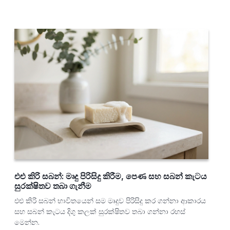
එළු කිරි සබන්: මෘදු පිරිසිදු කිරීම, පෙණ සහ සබන් කැටය
සුරක්ෂිතව තබා ගැනීම
එළු කිරි සබන් භාවිතයෙන් සම මෘදුව පිරිසිදු කර ගන්නා ආකාරය
සහ සබන් කැටය දිගු කලක් සුරක්ෂිතව තබා ගන්නා රහස්
මෙන්න.