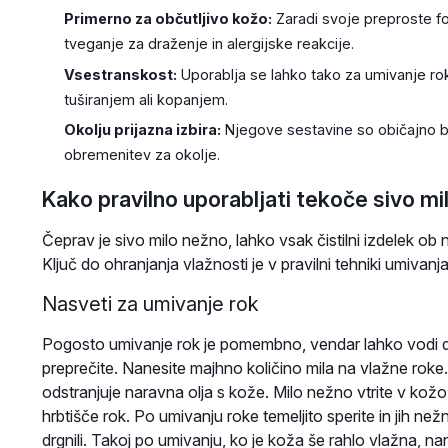
Primerno za občutljivo kožo:
Zaradi svoje preproste fo
tveganje za draženje in alergijske reakcije.
Vsestranskost:
Uporablja se lahko tako za umivanje ro
tuširanjem ali kopanjem.
Okolju prijazna izbira:
Njegove sestavine so običajno b
obremenitev za okolje.
Kako pravilno uporabljati tekoče sivo mi
Čeprav je sivo milo nežno, lahko vsak čistilni izdelek ob 
Ključ do ohranjanja vlažnosti je v pravilni tehniki umivanj
Nasveti za umivanje rok
Pogosto umivanje rok je pomembno, vendar lahko vodi do
preprečite. Nanesite majhno količino mila na vlažne roke
odstranjuje naravna olja s kože. Milo nežno vtrite v kožo
hrbtišče rok. Po umivanju roke temeljito sperite in jih ne
drgnili. Takoj po umivanju, ko je koža še rahlo vlažna, 