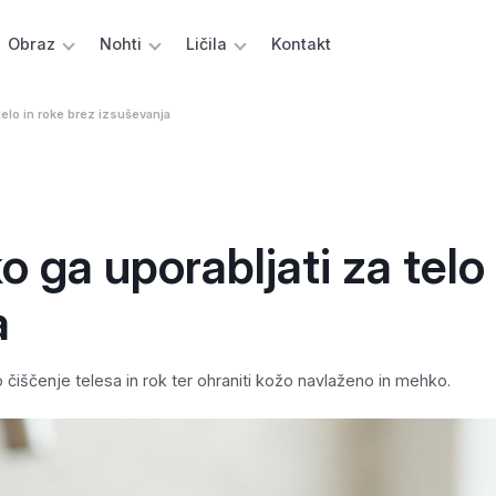
Obraz
Nohti
Ličila
Kontakt
telo in roke brez izsuševanja
o ga uporabljati za telo 
a
o čiščenje telesa in rok ter ohraniti kožo navlaženo in mehko.