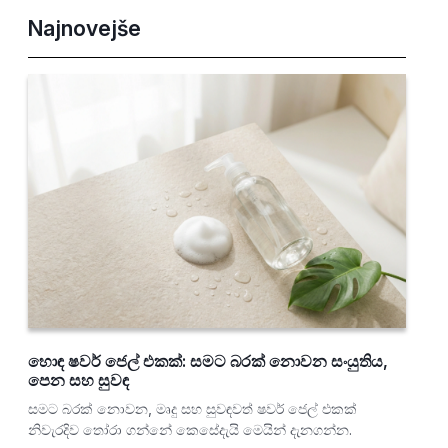
Najnovejše
හොඳ ෂවර් ජෙල් එකක්: සමට බරක් නොවන සංයුතිය,
පෙන සහ සුවඳ
සමට බරක් නොවන, මෘදු සහ සුවඳවත් ෂවර් ජෙල් එකක්
නිවැරදිව තෝරා ගන්නේ කෙසේදැයි මෙයින් දැනගන්න.