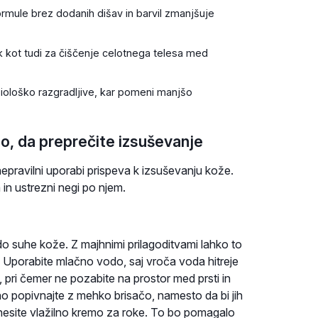
rmule brez dodanih dišav in barvil zmanjšuje
k kot tudi za čiščenje celotnega telesa med
iološko razgradljive, kar pomeni manjšo
lo, da preprečite izsuševanje
nepravilni uporabi prispeva k izsuševanju kože.
a in ustrezni negi po njem.
 suhe kože. Z majhnimi prilagoditvami lahko to
. Uporabite mlačno vodo, saj vroča voda hitreje
, pri čemer ne pozabite na prostor med prsti in
žno popivnajte z mehko brisačo, namesto da bi jih
nanesite vlažilno kremo za roke. To bo pomagalo