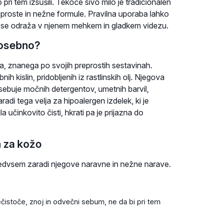
 pri tem izsušili. Tekoče sivo milo je tradicionalen
eproste in nežne formule. Pravilna uporaba lahko
r se odraža v njenem mehkem in gladkem videzu.
 posebno?
la, znanega po svojih preprostih sestavinah.
h kislin, pridobljenih iz rastlinskih olj. Njegova
sebuje močnih detergentov, umetnih barvil,
radi tega velja za hipoalergen izdelek, ki je
učinkovito čisti, hkrati pa je prijazna do
 za kožo
predvsem zaradi njegove naravne in nežne narave.
istoče, znoj in odvečni sebum, ne da bi pri tem