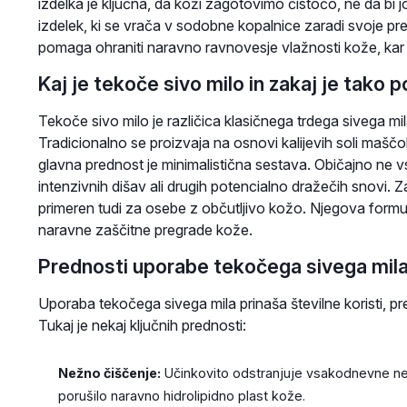
izdelka je ključna, da koži zagotovimo čistočo, ne da bi jo
izdelek, ki se vrača v sodobne kopalnice zaradi svoje pr
pomaga ohraniti naravno ravnovesje vlažnosti kože, ka
Kaj je tekoče sivo milo in zakaj je tako
Tekoče sivo milo je različica klasičnega trdega sivega mi
Tradicionalno se proizvaja na osnovi kalijevih soli maščobni
glavna prednost je minimalistična sestava. Običajno ne v
intenzivnih dišav ali drugih potencialno dražečih snovi. Za
primeren tudi za osebe z občutljivo kožo. Njegova formula 
naravne zaščitne pregrade kože.
Prednosti uporabe tekočega sivega mila
Uporaba tekočega sivega mila prinaša številne koristi, 
Tukaj je nekaj ključnih prednosti:
Nežno čiščenje:
Učinkovito odstranjuje vsakodnevne neč
porušilo naravno hidrolipidno plast kože.