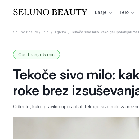
Lasje
Telo
Seluno Beauty
Telo
Higiena
Tekoče sivo milo: kako ga uporabljati za 
Čas branja: 5 min
Tekoče sivo milo: kak
roke brez izsuševanj
Odkrijte, kako pravilno uporabljati tekoče sivo milo za nežn