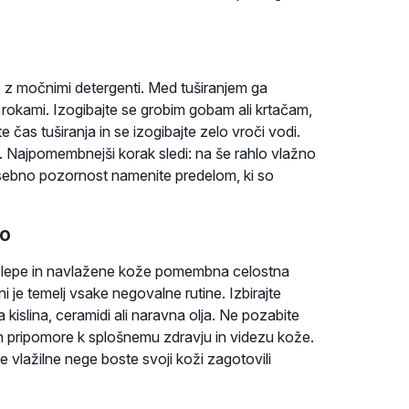
je z močnimi detergenti. Med tuširanjem ga
rokami. Izogibajte se grobim gobam ali krtačam,
 čas tuširanja in se izogibajte zelo vroči vodi.
 Najpomembnejši korak sledi: na še rahlo vlažno
Posebno pozornost namenite predelom, ki so
žo
nje lepe in navlažene kože pomembna celostna
 je temelj vsake negovalne rutine. Izbirajte
a kislina, ceramidi ali naravna olja. Ne pozabite
an pripomore k splošnemu zdravju in videzu kože.
 vlažilne nege boste svoji koži zagotovili