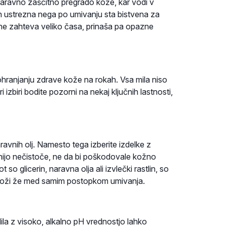
 naravno zaščitno pregrado kože, kar vodi v
in ustrezna nega po umivanju sta bistvena za
a ne zahteva veliko časa, prinaša pa opazne
 ohranjanju zdrave kože na rokah. Vsa mila niso
izbiri bodite pozorni na nekaj ključnih lastnosti,
ravnih olj. Namesto tega izberite izdelke z
anijo nečistoče, ne da bi poškodovale kožno
so glicerin, naravna olja ali izvlečki rastlin, so
v koži že med samim postopkom umivanja.
Mila z visoko, alkalno pH vrednostjo lahko