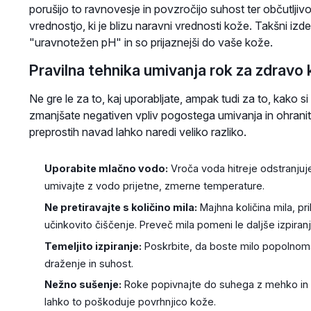
porušijo to ravnovesje in povzročijo suhost ter občutljivo
vrednostjo, ki je blizu naravni vrednosti kože. Takšni izd
"uravnotežen pH" in so prijaznejši do vaše kože.
Pravilna tehnika umivanja rok za zdravo
Ne gre le za to, kaj uporabljate, ampak tudi za to, kako s
zmanjšate negativen vpliv pogostega umivanja in ohran
preprostih navad lahko naredi veliko razliko.
Uporabite mlačno vodo:
Vroča voda hitreje odstranjuj
umivajte z vodo prijetne, zmerne temperature.
Ne pretiravajte s količino mila:
Majhna količina mila, pr
učinkovito čiščenje. Preveč mila pomeni le daljše izpiran
Temeljito izpiranje:
Poskrbite, da boste milo popolnoma 
draženje in suhost.
Nežno sušenje:
Roke popivnajte do suhega z mehko in č
lahko to poškoduje povrhnjico kože.