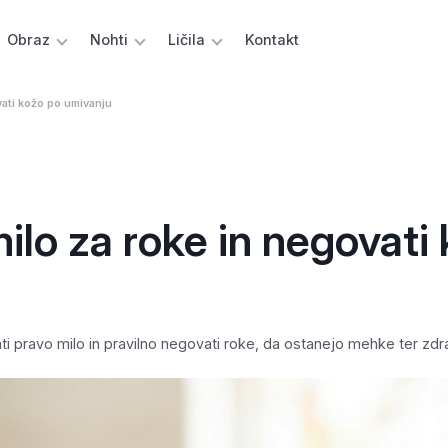
Obraz
Nohti
Ličila
Kontakt
vati kožo po umivanju
ilo za roke in negovati
ti pravo milo in pravilno negovati roke, da ostanejo mehke ter zdr