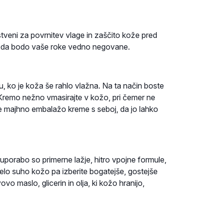
tveni za povrnitev vlage in zaščito kože pred
no, da bodo vaše roke vedno negovane.
u, ko je koža še rahlo vlažna. Na ta način boste
. Kremo nežno vmasirajte v kožo, pri čemer ne
e majhno embalažo kreme s seboj, da jo lahko
uporabo so primerne lažje, hitro vpojne formule,
lo suho kožo pa izberite bogatejše, gostejše
vo maslo, glicerin in olja, ki kožo hranijo,