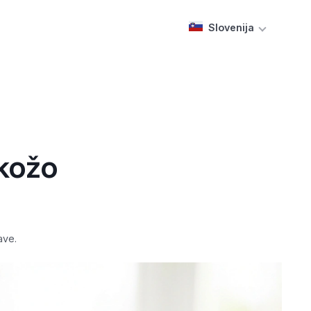
Slovenija
 kožo
ave.