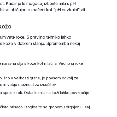
st. Kadar je le mogoče, izberite mila s pH
elki so običajno označeni kot "pH nevtralni" ali
 kožo
i umivate roke. S pravilno tehniko lahko
ite kožo v dobrem stanju. Sprememba nekaj
e naravna olja s kože kot mlačna. Vedno si roke
ibližno v velikosti graha, je povsem dovolj za
je in večjo možnost za izsušitev.
sprali z rok. Ostanki mila na koži lahko povzročijo
isto brisačo. Izogibajte se grobemu drgnjenju, saj