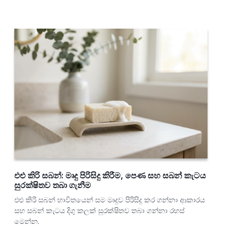
එළු කිරි සබන්: මෘදු පිරිසිදු කිරීම, පෙණ සහ සබන් කැටය
සුරක්ෂිතව තබා ගැනීම
එළු කිරි සබන් භාවිතයෙන් සම මෘදුව පිරිසිදු කර ගන්නා ආකාරය
සහ සබන් කැටය දිගු කලක් සුරක්ෂිතව තබා ගන්නා රහස්
මෙන්න.