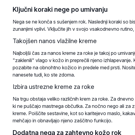
Ključni koraki nege po umivanju
Nega se ne konča s sušenjem rok. Naslednji koraki so bis
zunanjimi vplivi. Vključite jih v svojo vsakodnevno ruti
Takojšen nanos vlažilne kreme
Najboljši čas za nanos kreme za roke je takoj po umivanj
"zaklenili" vlago v kožo in preprečili njeno izhlapevanje
pozabite na obnohtno kožico in predele med prsti. Nosit
nanesete tudi, ko ste zdoma.
Izbira ustrezne kreme za roke
Na trgu obstaja veliko različnih krem za roke. Za dnevno 
ki ne puščajo mastnega občutka. Za nočno nego ali za ze
kreme. Poiščite sestavine, kot so karitejevo maslo, kakavo
mehčajo in obnavljajo njeno zaščitno funkcijo.
Dodatna nega za zahtevno kožo rok