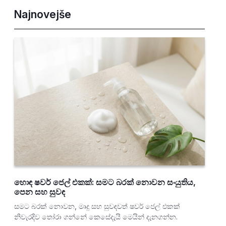
Najnovejše
හොඳ ෂවර් ජෙල් එකක්: සමට බරක් නොවන සංයුතිය,
පෙන සහ සුවඳ
සමට බරක් නොවන, මෘදු සහ සුවඳවත් ෂවර් ජෙල් එකක්
නිවැරදිව තෝරා ගන්නේ කෙසේදැයි මෙයින් දැනගන්න.