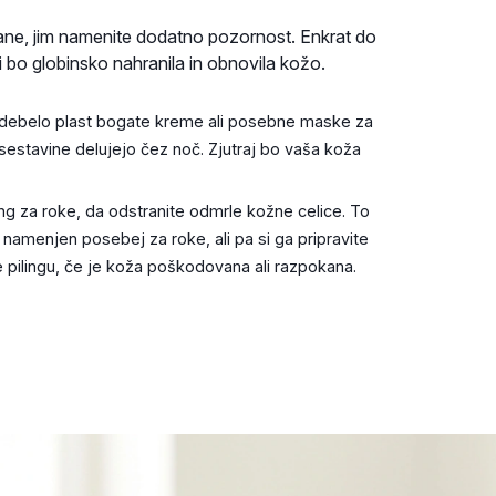
ane, jim namenite dodatno pozornost. Enkrat do
i bo globinsko nahranila in obnovila kožo.
debelo plast bogate kreme ali posebne maske za
sestavine delujejo čez noč. Zjutraj bo vaša koža
ng za roke, da odstranite odmrle kožne celice. To
 namenjen posebej za roke, ali pa si ga pripravite
jte pilingu, če je koža poškodovana ali razpokana.