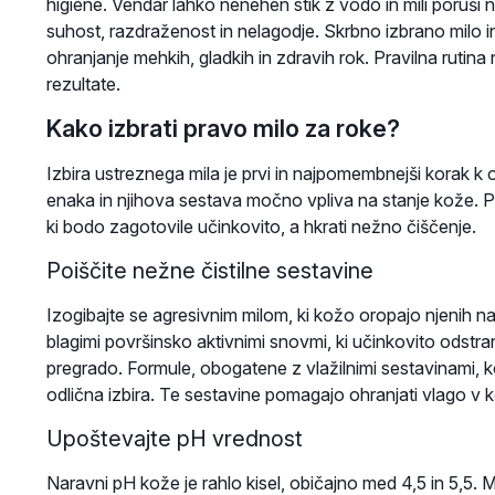
higiene. Vendar lahko nenehen stik z vodo in mili poruši
suhost, razdraženost in nelagodje. Skrbno izbrano milo 
ohranjanje mehkih, gladkih in zdravih rok. Pravilna rutin
rezultate.
Kako izbrati pravo milo za roke?
Izbira ustreznega mila je prvi in najpomembnejši korak k
enaka in njihova sestava močno vpliva na stanje kože. Pri 
ki bodo zagotovile učinkovito, a hkrati nežno čiščenje.
Poiščite nežne čistilne sestavine
Izogibajte se agresivnim milom, ki kožo oropajo njenih na
blagimi površinsko aktivnimi snovmi, ki učinkovito odstr
pregrado. Formule, obogatene z vlažilnimi sestavinami, kot 
odlična izbira. Te sestavine pomagajo ohranjati vlago 
Upoštevajte pH vrednost
Naravni pH kože je rahlo kisel, običajno med 4,5 in 5,5. 