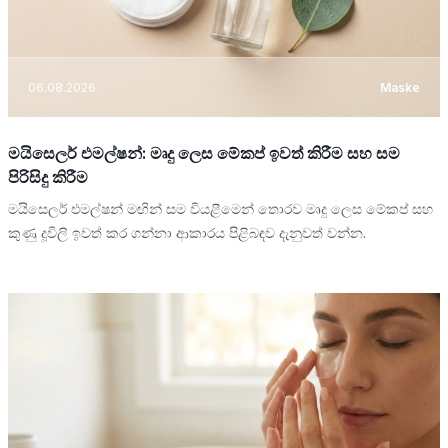
06.08.2026
Maske
මයිසෙලර් එමල්ෂන්: මෘදු ලෙස මේකප් ඉවත් කිරීම සහ සම
පිරිසිදු කිරීම
මයිසෙලර් එමල්ෂන් මඟින් සම වියළීමෙන් තොරව මෘදු ලෙස මේකප් සහ
කුණු දූවිලි ඉවත් කර ගන්නා ආකාරය පිළිබඳව දැනුවත් වන්න.