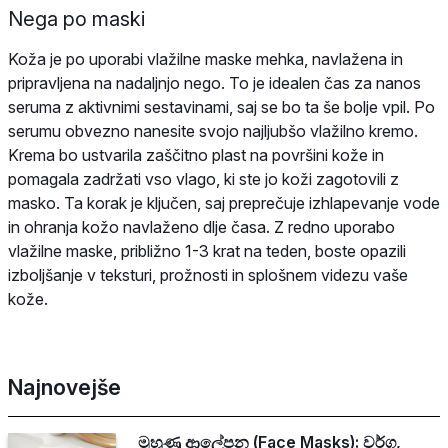
Nega po maski
Koža je po uporabi vlažilne maske mehka, navlažena in
pripravljena na nadaljnjo nego. To je idealen čas za nanos
seruma z aktivnimi sestavinami, saj se bo ta še bolje vpil. Po
serumu obvezno nanesite svojo najljubšo vlažilno kremo.
Krema bo ustvarila zaščitno plast na površini kože in
pomagala zadržati vso vlago, ki ste jo koži zagotovili z
masko. Ta korak je ključen, saj preprečuje izhlapevanje vode
in ohranja kožo navlaženo dlje časa. Z redno uporabo
vlažilne maske, približno 1-3 krat na teden, boste opazili
izboljšanje v teksturi, prožnosti in splošnem videzu vaše
kože.
Najnovejše
මුහුණු ආලේපන (Face Masks): වර්ග,