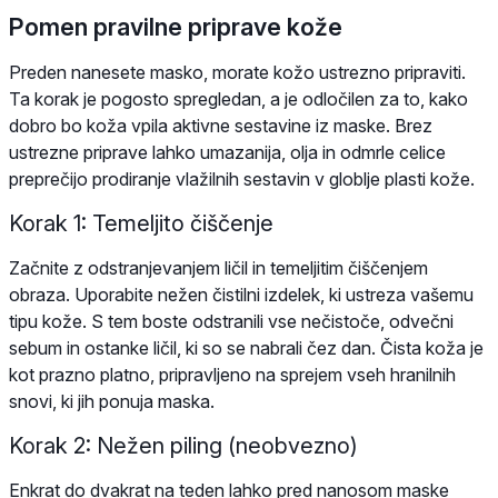
Pomen pravilne priprave kože
Preden nanesete masko, morate kožo ustrezno pripraviti.
Ta korak je pogosto spregledan, a je odločilen za to, kako
dobro bo koža vpila aktivne sestavine iz maske. Brez
ustrezne priprave lahko umazanija, olja in odmrle celice
preprečijo prodiranje vlažilnih sestavin v globlje plasti kože.
Korak 1: Temeljito čiščenje
Začnite z odstranjevanjem ličil in temeljitim čiščenjem
obraza. Uporabite nežen čistilni izdelek, ki ustreza vašemu
tipu kože. S tem boste odstranili vse nečistoče, odvečni
sebum in ostanke ličil, ki so se nabrali čez dan. Čista koža je
kot prazno platno, pripravljeno na sprejem vseh hranilnih
snovi, ki jih ponuja maska.
Korak 2: Nežen piling (neobvezno)
Enkrat do dvakrat na teden lahko pred nanosom maske