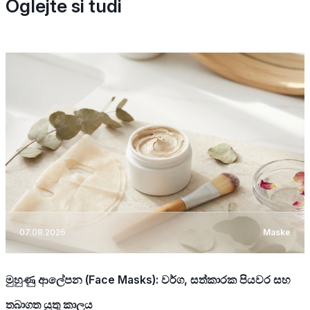
Oglejte si tudi
07.08.2026
Maske
මුහුණු ආලේපන (Face Masks): වර්ග, සත්කාරක පියවර සහ
තබාගත යුතු කාලය