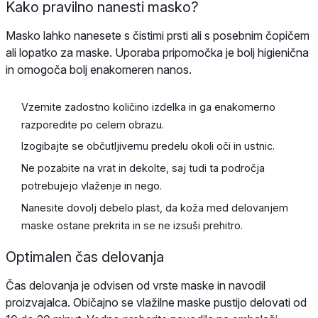
Kako pravilno nanesti masko?
Masko lahko nanesete s čistimi prsti ali s posebnim čopičem
ali lopatko za maske. Uporaba pripomočka je bolj higienična
in omogoča bolj enakomeren nanos.
Vzemite zadostno količino izdelka in ga enakomerno
razporedite po celem obrazu.
Izogibajte se občutljivemu predelu okoli oči in ustnic.
Ne pozabite na vrat in dekolte, saj tudi ta področja
potrebujejo vlaženje in nego.
Nanesite dovolj debelo plast, da koža med delovanjem
maske ostane prekrita in se ne izsuši prehitro.
Optimalen čas delovanja
Čas delovanja je odvisen od vrste maske in navodil
proizvajalca. Običajno se vlažilne maske pustijo delovati od