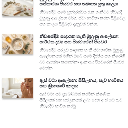
සත්කාරක පියවර සහ තබාගත යුතු කාලය
නිවසේදීම සමේ සුන්දරත්වය රැක ගැනීමට නිවැරදි
මුහුණු ආලේපන වර්ග, ඒවා භාවිතා කරන පිළිවෙල
සහ කාලය පිළිබඳව දැනුවත් වන්න.
නිවසේදීම සාදාගත හැකි මුහුණු ආලේපන:
සාර්ථක ද්‍රව්‍ය සහ පියවරෙන් පියවර
නිවසේදීම සරලව සාදාගත හැකි ස්වාභාවික මුහුණු
ආලේපනයක් මගින් ඔබේ සමේ දීප්තිය සහ නිරෝගී
බව ආරක්ෂා කරගන්නා ආකාරය පියවරෙන් පියවර
මෙන්න.
ඇස් වටා ආලේපන: සිසිලනය, පැච් භාවිතය
සහ ක්‍රියාකාරී කාලය
ඇස් වටා සම ප්‍රබෝධමත් කරමින් ක්ෂණික
සිසිලසක් සහ සජලනයක් ලබා දෙන ඇස් යට පැච්
නිවැරදිව භාවිත කරමු.