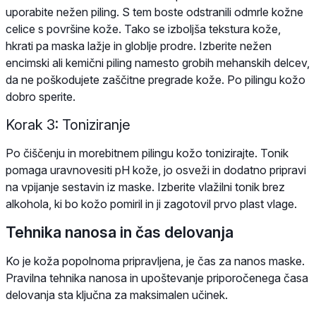
uporabite nežen piling. S tem boste odstranili odmrle kožne
celice s površine kože. Tako se izboljša tekstura kože,
hkrati pa maska lažje in globlje prodre. Izberite nežen
encimski ali kemični piling namesto grobih mehanskih delcev,
da ne poškodujete zaščitne pregrade kože. Po pilingu kožo
dobro sperite.
Korak 3: Toniziranje
Po čiščenju in morebitnem pilingu kožo tonizirajte. Tonik
pomaga uravnovesiti pH kože, jo osveži in dodatno pripravi
na vpijanje sestavin iz maske. Izberite vlažilni tonik brez
alkohola, ki bo kožo pomiril in ji zagotovil prvo plast vlage.
Tehnika nanosa in čas delovanja
Ko je koža popolnoma pripravljena, je čas za nanos maske.
Pravilna tehnika nanosa in upoštevanje priporočenega časa
delovanja sta ključna za maksimalen učinek.