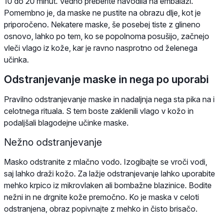
10 do 20 minut. Vedno preberite navodila na embalaži.
Pomembno je, da maske ne pustite na obrazu dlje, kot je
priporočeno. Nekatere maske, še posebej tiste z glineno
osnovo, lahko po tem, ko se popolnoma posušijo, začnejo
vleči vlago iz kože, kar je ravno nasprotno od želenega
učinka.
Odstranjevanje maske in nega po uporabi
Pravilno odstranjevanje maske in nadaljnja nega sta pika na i
celotnega rituala. S tem boste zaklenili vlago v kožo in
podaljšali blagodejne učinke maske.
Nežno odstranjevanje
Masko odstranite z mlačno vodo. Izogibajte se vroči vodi,
saj lahko draži kožo. Za lažje odstranjevanje lahko uporabite
mehko krpico iz mikrovlaken ali bombažne blazinice. Bodite
nežni in ne drgnite kože premočno. Ko je maska v celoti
odstranjena, obraz popivnajte z mehko in čisto brisačo.