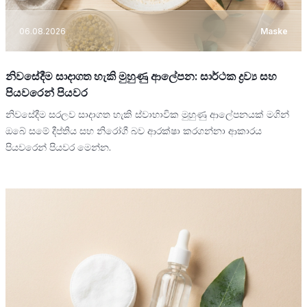
06.08.2026
Maske
නිවසේදීම සාදාගත හැකි මුහුණු ආලේපන: සාර්ථක ද්‍රව්‍ය සහ
පියවරෙන් පියවර
නිවසේදීම සරලව සාදාගත හැකි ස්වාභාවික මුහුණු ආලේපනයක් මගින්
ඔබේ සමේ දීප්තිය සහ නිරෝගී බව ආරක්ෂා කරගන්නා ආකාරය
පියවරෙන් පියවර මෙන්න.