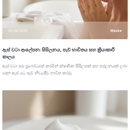
05.08.2026
Maske
ඇස් වටා ආලේපන: සිසිලනය, පැච් භාවිතය සහ ක්‍රියාකාරී
කාලය
ඇස් වටා සම ප්‍රබෝධමත් කරමින් ක්ෂණික සිසිලසක් සහ සජලනයක් ලබා
දෙන ඇස් යට පැච් නිවැරදිව භාවිත කරමු.