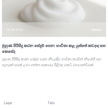
05.08.2026
Maske
මුහුණ පිරිසිදු කරන සේදුම් පෙන: භාවිතා කළ යුත්තේ කවදාද සහ
කෙසේද
මුහුණ පිරිසිදු කරන සේදුම් පෙන නිවැරදිව භාවිතා කරමින් නිරෝගී සහ
පැහැපත් සමක් ලබා ගන්නා ආකාරය පිළිබඳ කෙටි මගපෙන්වීමක්.
Lasje
Telo