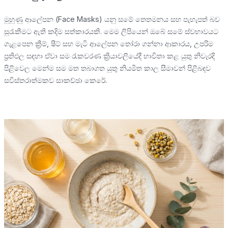
මුහුණු ආලේපන (Face Masks) යනු සමේ තෙතමනය සහ පැහැපත් බව
සුරැකීමට ඇති කදිම සත්කාරයකි. මෙම ලිපියෙන් ඔබේ සමේ ස්වභාවයට
ගැළපෙන ක්‍රීම්, ෂීට් සහ මැටි ආලේපන තෝරා ගන්නා ආකාරය, උපරිම
ප්‍රතිඵල සඳහා ඒවා සම රැකවරණ ක්‍රියාවලියේදී භාවිතා කළ යුතු නිවැරදි
පිළිවෙල මෙන්ම සම මත තබාගත යුතු නියමිත කාල සීමාවන් පිළිබඳව
සවිස්තරාත්මකව සාකච්ඡා කෙරේ.