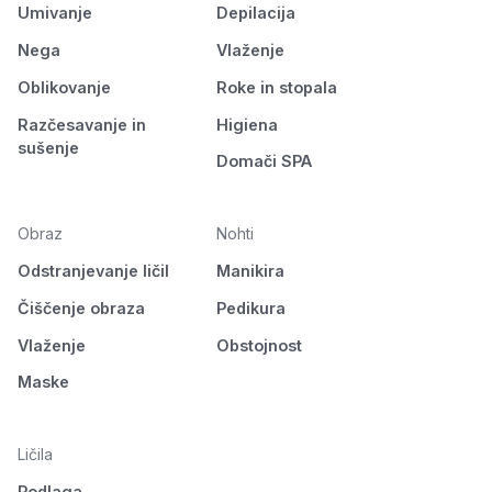
Umivanje
Depilacija
Nega
Vlaženje
Oblikovanje
Roke in stopala
Razčesavanje in
Higiena
sušenje
Domači SPA
Obraz
Nohti
Odstranjevanje ličil
Manikira
Čiščenje obraza
Pedikura
Vlaženje
Obstojnost
Maske
Ličila
Podlaga