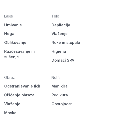
Lasje
Telo
Umivanje
Depilacija
Nega
Vlaženje
Oblikovanje
Roke in stopala
Razčesavanje in
Higiena
sušenje
Domači SPA
Obraz
Nohti
Odstranjevanje ličil
Manikira
Čiščenje obraza
Pedikura
Vlaženje
Obstojnost
Maske