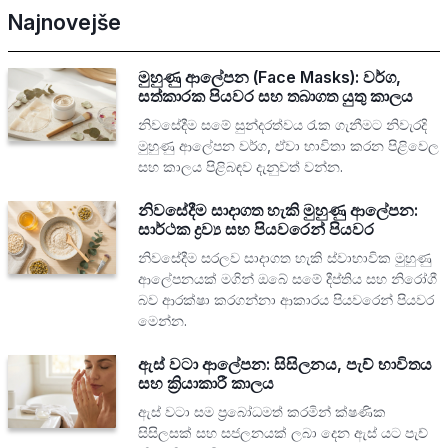
Najnovejše
මුහුණු ආලේපන (Face Masks): වර්ග,
සත්කාරක පියවර සහ තබාගත යුතු කාලය
නිවසේදීම සමේ සුන්දරත්වය රැක ගැනීමට නිවැරදි
මුහුණු ආලේපන වර්ග, ඒවා භාවිතා කරන පිළිවෙල
සහ කාලය පිළිබඳව දැනුවත් වන්න.
නිවසේදීම සාදාගත හැකි මුහුණු ආලේපන:
සාර්ථක ද්‍රව්‍ය සහ පියවරෙන් පියවර
නිවසේදීම සරලව සාදාගත හැකි ස්වාභාවික මුහුණු
ආලේපනයක් මගින් ඔබේ සමේ දීප්තිය සහ නිරෝගී
බව ආරක්ෂා කරගන්නා ආකාරය පියවරෙන් පියවර
මෙන්න.
ඇස් වටා ආලේපන: සිසිලනය, පැච් භාවිතය
සහ ක්‍රියාකාරී කාලය
ඇස් වටා සම ප්‍රබෝධමත් කරමින් ක්ෂණික
සිසිලසක් සහ සජලනයක් ලබා දෙන ඇස් යට පැච්