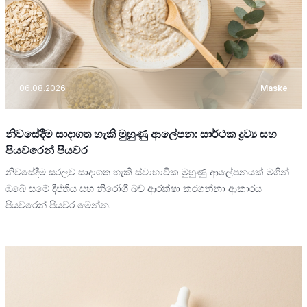
06.08.2026
Maske
නිවසේදීම සාදාගත හැකි මුහුණු ආලේපන: සාර්ථක ද්‍රව්‍ය සහ
පියවරෙන් පියවර
නිවසේදීම සරලව සාදාගත හැකි ස්වාභාවික මුහුණු ආලේපනයක් මගින්
ඔබේ සමේ දීප්තිය සහ නිරෝගී බව ආරක්ෂා කරගන්නා ආකාරය
පියවරෙන් පියවර මෙන්න.