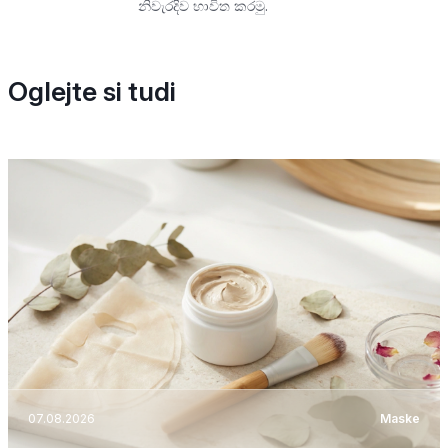
නිවැරදිව භාවිත කරමු.
Oglejte si tudi
07.08.2026
Maske