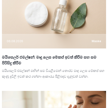
06.08.2026
Maske
මයිසෙලර් එමල්ෂන්: මෘදු ලෙස මේකප් ඉවත් කිරීම සහ සම
පිරිසිදු කිරීම
මයිසෙලර් එමල්ෂන් මඟින් සම වියළීමෙන් තොරව මෘදු ලෙස මේකප් සහ
කුණු දූවිලි ඉවත් කර ගන්නා ආකාරය පිළිබඳව දැනුවත් වන්න.