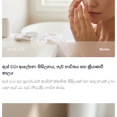
05.08.2026
Maske
ඇස් වටා ආලේපන: සිසිලනය, පැච් භාවිතය සහ ක්‍රියාකාරී
කාලය
ඇස් වටා සම ප්‍රබෝධමත් කරමින් ක්ෂණික සිසිලසක් සහ සජලනයක් ලබා
දෙන ඇස් යට පැච් නිවැරදිව භාවිත කරමු.