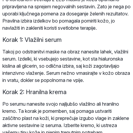
pripravljena na sprejem negovalnih sestavin. Zato je nega po
uporabi ključnega pomena za doseganje želenih rezultatov.
Pravilna izbira izdelkov bo pomagala pomiriti kožo, jo
navlažiti in zakleniti koristi svetlobne terapije.
Korak 1: Vlažilni serum
Takoj po odstranitvi maske na obraz nanesite lahek, vlažilni
serum. Izdelki, ki vsebujejo sestavine, kot sta hialuronska
kislina ali glicerin, so odlična izbira, saj koži zagotavljajo
intenzivno vlaženje. Serum nežno vmasirajte v kožo obraza
in vratu, dokler se popolnoma ne vpije.
Korak 2: Hranilna krema
Po serumu nanesite svojo najljubšo vlažilno ali hranilno
kremo. Ta korak je pomemben, saj pomaga ustvariti
zaščitno plast na koži, ki preprečuje izgubo vlage in zaklene
aktivne sestavine iz seruma. Izberite kremo, ki ustreza
vašemu tipu kože in njenim trenutnim potrebam.