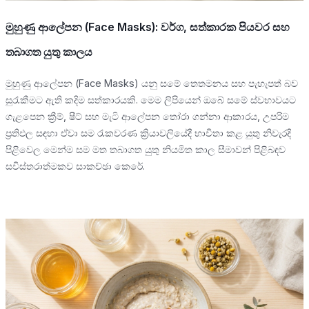
මුහුණු ආලේපන (Face Masks): වර්ග, සත්කාරක පියවර සහ
තබාගත යුතු කාලය
මුහුණු ආලේපන (Face Masks) යනු සමේ තෙතමනය සහ පැහැපත් බව
සුරැකීමට ඇති කදිම සත්කාරයකි. මෙම ලිපියෙන් ඔබේ සමේ ස්වභාවයට
ගැළපෙන ක්‍රීම්, ෂීට් සහ මැටි ආලේපන තෝරා ගන්නා ආකාරය, උපරිම
ප්‍රතිඵල සඳහා ඒවා සම රැකවරණ ක්‍රියාවලියේදී භාවිතා කළ යුතු නිවැරදි
පිළිවෙල මෙන්ම සම මත තබාගත යුතු නියමිත කාල සීමාවන් පිළිබඳව
සවිස්තරාත්මකව සාකච්ඡා කෙරේ.