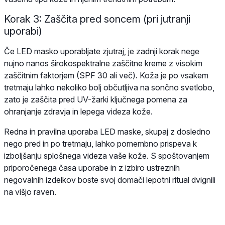
Korak 3: Zaščita pred soncem (pri jutranji
uporabi)
Če LED masko uporabljate zjutraj, je zadnji korak nege
nujno nanos širokospektralne zaščitne kreme z visokim
zaščitnim faktorjem (SPF 30 ali več). Koža je po vsakem
tretmaju lahko nekoliko bolj občutljiva na sončno svetlobo,
zato je zaščita pred UV-žarki ključnega pomena za
ohranjanje zdravja in lepega videza kože.
Redna in pravilna uporaba LED maske, skupaj z dosledno
nego pred in po tretmaju, lahko pomembno prispeva k
izboljšanju splošnega videza vaše kože. S spoštovanjem
priporočenega časa uporabe in z izbiro ustreznih
negovalnih izdelkov boste svoj domači lepotni ritual dvignili
na višjo raven.