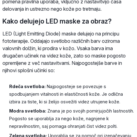
pomena pravilna uporaba, vključno z nastavitvijo časa
delovanja in ustrezno nego kože po tretmaju.
Kako delujejo LED maske za obraz?
LED (Light Emitting Diode) maske delujejo na principu
fototerapije. Oddajajo svetlobo različnih barv oziroma
valovnih dolžin, ki prodira v kožo. Vsaka barva ima
drugačen učinek na videz kože, zato so maske pogosto
opremljene z več nastavitvami. Najpogostejše barve in
njihovi splošni učinki so:
Rdeča svetloba:
Najpogosteje se povezuje s
spodbujanjem vitalnosti in elastičnosti kože. Je odlična
izbira za tiste, ki si želijo osvežiti videz utrujene kože.
Modra svetloba:
Znana je po svojih pomirjujočih lastnostih.
Pogosto se uporablja za nego kože, nagnjene k
nepravilnostim, saj pomaga ohranjati čist videz polti.
Zelena svetloba:
Uporablja se za pomoč pri izenačevanju