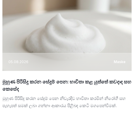
05.08.2026
Maske
මුහුණ පිරිසිදු කරන සේදුම් පෙන: භාවිතා කළ යුත්තේ කවදාද සහ
කෙසේද
මුහුණ පිරිසිදු කරන සේදුම් පෙන නිවැරදිව භාවිතා කරමින් නිරෝගී සහ
පැහැපත් සමක් ලබා ගන්නා ආකාරය පිළිබඳ කෙටි මගපෙන්වීමක්.