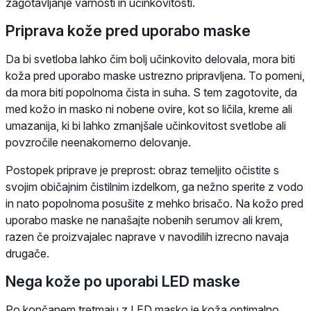
zagotavljanje varnosti in učinkovitosti.
Priprava kože pred uporabo maske
Da bi svetloba lahko čim bolj učinkovito delovala, mora biti
koža pred uporabo maske ustrezno pripravljena. To pomeni,
da mora biti popolnoma čista in suha. S tem zagotovite, da
med kožo in masko ni nobene ovire, kot so ličila, kreme ali
umazanija, ki bi lahko zmanjšale učinkovitost svetlobe ali
povzročile neenakomerno delovanje.
Postopek priprave je preprost: obraz temeljito očistite s
svojim običajnim čistilnim izdelkom, ga nežno sperite z vodo
in nato popolnoma posušite z mehko brisačo. Na kožo pred
uporabo maske ne nanašajte nobenih serumov ali krem,
razen če proizvajalec naprave v navodilih izrecno navaja
drugače.
Nega kože po uporabi LED maske
Po končanem tretmaju z LED masko je koža optimalno