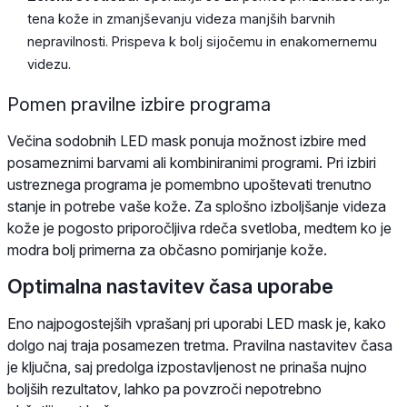
tena kože in zmanjševanju videza manjših barvnih
nepravilnosti. Prispeva k bolj sijočemu in enakomernemu
videzu.
Pomen pravilne izbire programa
Večina sodobnih LED mask ponuja možnost izbire med
posameznimi barvami ali kombiniranimi programi. Pri izbiri
ustreznega programa je pomembno upoštevati trenutno
stanje in potrebe vaše kože. Za splošno izboljšanje videza
kože je pogosto priporočljiva rdeča svetloba, medtem ko je
modra bolj primerna za občasno pomirjanje kože.
Optimalna nastavitev časa uporabe
Eno najpogostejših vprašanj pri uporabi LED mask je, kako
dolgo naj traja posamezen tretma. Pravilna nastavitev časa
je ključna, saj predolga izpostavljenost ne prinaša nujno
boljših rezultatov, lahko pa povzroči nepotrebno