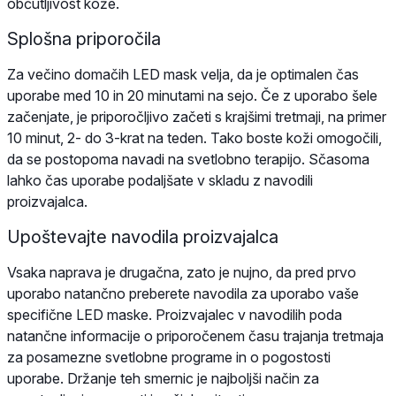
občutljivost kože.
Splošna priporočila
Za večino domačih LED mask velja, da je optimalen čas
uporabe med 10 in 20 minutami na sejo. Če z uporabo šele
začenjate, je priporočljivo začeti s krajšimi tretmaji, na primer
10 minut, 2- do 3-krat na teden. Tako boste koži omogočili,
da se postopoma navadi na svetlobno terapijo. Sčasoma
lahko čas uporabe podaljšate v skladu z navodili
proizvajalca.
Upoštevajte navodila proizvajalca
Vsaka naprava je drugačna, zato je nujno, da pred prvo
uporabo natančno preberete navodila za uporabo vaše
specifične LED maske. Proizvajalec v navodilih poda
natančne informacije o priporočenem času trajanja tretmaja
za posamezne svetlobne programe in o pogostosti
uporabe. Držanje teh smernic je najboljši način za