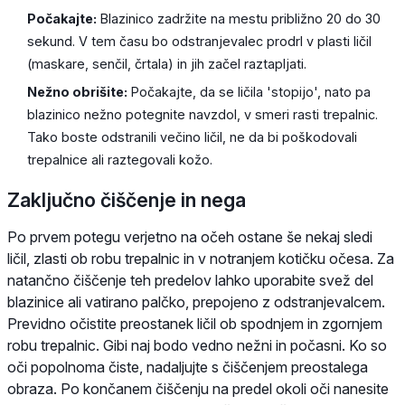
Počakajte:
Blazinico zadržite na mestu približno 20 do 30
sekund. V tem času bo odstranjevalec prodrl v plasti ličil
(maskare, senčil, črtala) in jih začel raztapljati.
Nežno obrišite:
Počakajte, da se ličila 'stopijo', nato pa
blazinico nežno potegnite navzdol, v smeri rasti trepalnic.
Tako boste odstranili večino ličil, ne da bi poškodovali
trepalnice ali raztegovali kožo.
Zaključno čiščenje in nega
Po prvem potegu verjetno na očeh ostane še nekaj sledi
ličil, zlasti ob robu trepalnic in v notranjem kotičku očesa. Za
natančno čiščenje teh predelov lahko uporabite svež del
blazinice ali vatirano palčko, prepojeno z odstranjevalcem.
Previdno očistite preostanek ličil ob spodnjem in zgornjem
robu trepalnic. Gibi naj bodo vedno nežni in počasni. Ko so
oči popolnoma čiste, nadaljujte s čiščenjem preostalega
obraza. Po končanem čiščenju na predel okoli oči nanesite