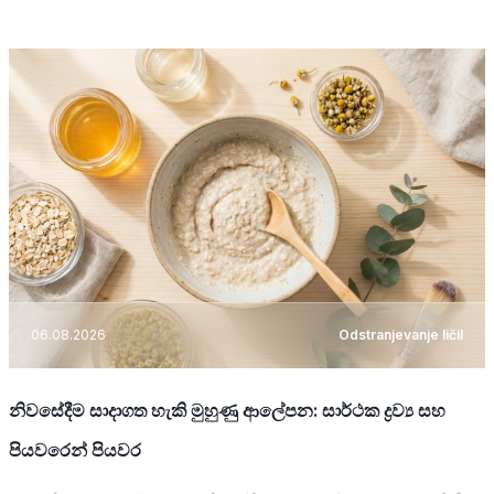
06.08.2026
Odstranjevanje ličil
නිවසේදීම සාදාගත හැකි මුහුණු ආලේපන: සාර්ථක ද්‍රව්‍ය සහ
පියවරෙන් පියවර