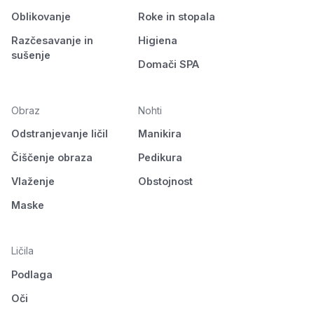
Oblikovanje
Roke in stopala
Razčesavanje in
Higiena
sušenje
Domači SPA
Obraz
Nohti
Odstranjevanje ličil
Manikira
Čiščenje obraza
Pedikura
Vlaženje
Obstojnost
Maske
Ličila
Podlaga
Oči