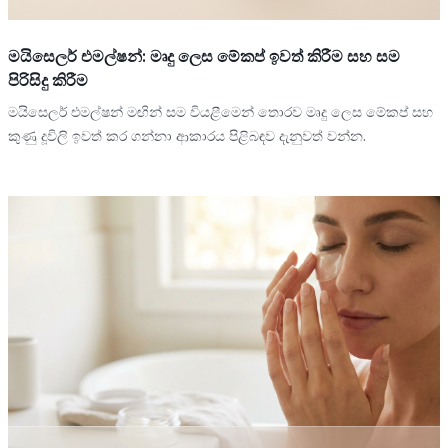
මයිසෙලර් එමල්ෂන්: මෘදු ලෙස මේකප් ඉවත් කිරීම සහ සම
පිරිසිදු කිරීම
මයිසෙලර් එමල්ෂන් මඟින් සම වියළීමෙන් තොරව මෘදු ලෙස මේකප් සහ
කුණු දූවිලි ඉවත් කර ගන්නා ආකාරය පිළිබඳව දැනුවත් වන්න.