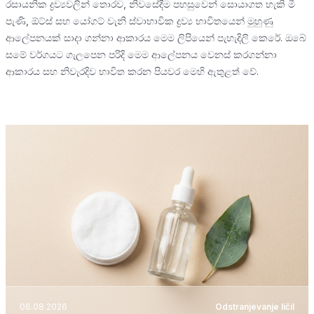
රසායනික ද්‍රව්‍යවලින් තොරව, නිවසේදීම පහසුවෙන් සොයාගත හැකි මී
පැණි, ඕට්ස් සහ යෝගට් වැනි ස්වාභාවික ද්‍රව්‍ය භාවිතයෙන් මුහුණු
ආලේපනයක් සාදා ගන්නා ආකාරය මෙම ලිපියෙන් පැහැදිලි කෙරේ. ඔබේ
සමේ වර්ගයට ගැලපෙන පරිදි මෙම ආලේපනය වෙනස් කරගන්නා
ආකාරය සහ නිවැරදිව භාවිත කරන පියවර මෙහි ඇතුළත් වේ.
06.08.2026
Odstranjevanje ličil