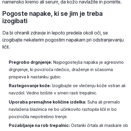
namensko kremo ali serum, da kožo navlažite in pomirite.
Pogoste napake, ki se jim je treba
izogibati
Da bi ohranili zdravje in lepoto predela okoli oči, se
izogibajte nekaterim pogostim napakam pri odstranjevanju
ličil.
Pregrobo drgnjenje:
Najpogostejša napaka je agresivno
drgnjenje, ki povzroča rdečico, draženje in sčasoma
prispeva k nastanku gubic.
Raztegovanje kože:
Izogibajte se vlečenju kože vstran ali
navzdol. Vedno brišite v smeri rasti trepalnic.
Uporaba premajhne količine izdelka:
Suha ali premalo
navlažena blazinica ne bo učinkovito raztopila ličil in bo
povzročila nepotrebno trenje.
Pozabljanje na rob trepalnic:
Ostanki črtala ali maskare ob