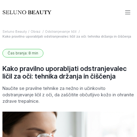
Seluno Beauty
Obraz
Odstranjevanje ličil
Kako pravilno uporabljati odstranjevalec ličil za oči: tehnika držanja in čiščenja
Čas branja: 8 min
Kako pravilno uporabljati odstranjevalec
ličil za oči: tehnika držanja in čiščenja
Naučite se pravilne tehnike za nežno in učinkovito
odstranjevanje ličil z oči, da zaščitite občutljivo kožo in ohranite
zdrave trepalnice.