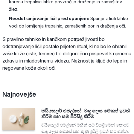
korenu trepalnic lahko povzročijo draženje in zamašitev
žlez.
Neodstranjevanje ličil pred spanjem:
Spanje z ličili lahko
vodi do lomljenja trepalnic, zamašenih por in draženja oči.
S pravilno tehniko in kančkom potrpežljivosti bo
odstranjevanje ličil postalo prijeten ritual, ki ne bo le ohranil
vaše kože čiste, temveč bo dolgoročno prispeval k njenemu
zdravju in mladostnemu videzu. Nežnost je ključ do lepe in
negovane kože okoli oči.
Najnovejše
මයිසෙලර් එමල්ෂන්: මෘදු ලෙස මේකප් ඉවත්
කිරීම සහ සම පිරිසිදු කිරීම
මයිසෙලර් එමල්ෂන් මඟින් සම වියළීමෙන් තොරව
මෘදු ලෙස මේකප් සහ කුණු දූවිලි ඉවත් කර ගන්නා