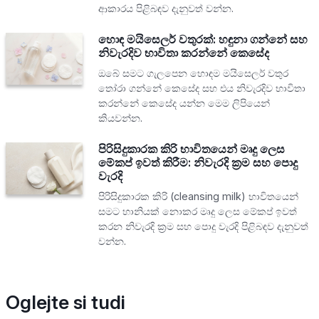
ආකාරය පිළිබඳව දැනුවත් වන්න.
හොඳ මයිසෙලර් වතුරක්: හඳුනා ගන්නේ සහ
නිවැරදිව භාවිතා කරන්නේ කෙසේද
ඔබේ සමට ගැලපෙන හොඳම මයිසෙලර් වතුර
තෝරා ගන්නේ කෙසේද සහ එය නිවැරදිව භාවිතා
කරන්නේ කෙසේද යන්න මෙම ලිපියෙන්
කියවන්න.
පිරිසිදුකාරක කිරි භාවිතයෙන් මෘදු ලෙස
මේකප් ඉවත් කිරීම: නිවැරදි ක්‍රම සහ පොදු
වැරදි
පිරිසිදුකාරක කිරි (cleansing milk) භාවිතයෙන්
සමට හානියක් නොකර මෘදු ලෙස මේකප් ඉවත්
කරන නිවැරදි ක්‍රම සහ පොදු වැරදි පිළිබඳව දැනුවත්
වන්න.
Oglejte si tudi