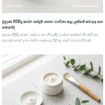
05.08.2026
Odstranjevanje ličil
මුහුණ පිරිසිදු කරන සේදුම් පෙන: භාවිතා කළ යුත්තේ කවදාද සහ
කෙසේද
මුහුණ පිරිසිදු කරන සේදුම් පෙන නිවැරදිව භාවිතා කරමින් නිරෝගී සහ
පැහැපත් සමක් ලබා ගන්නා ආකාරය පිළිබඳ කෙටි මගපෙන්වීමක්.