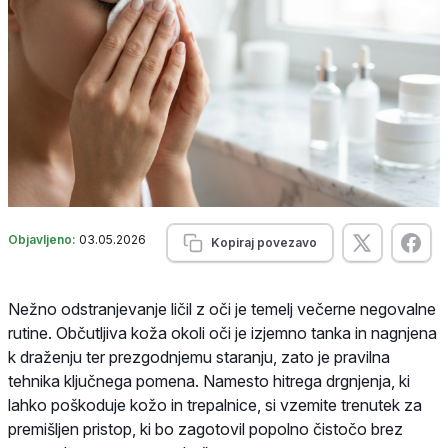
Objavljeno:
03.05.2026
Kopiraj povezavo
Nežno odstranjevanje ličil z oči je temelj večerne negovalne
rutine. Občutljiva koža okoli oči je izjemno tanka in nagnjena
k draženju ter prezgodnjemu staranju, zato je pravilna
tehnika ključnega pomena. Namesto hitrega drgnjenja, ki
lahko poškoduje kožo in trepalnice, si vzemite trenutek za
premišljen pristop, ki bo zagotovil popolno čistočo brez