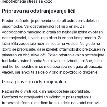
nepotrebnega stresa za kožo.
Priprava na odstranjevanje ličil
Preden začnete, je pomembno izbrati ustrezen izdelek in
pripomočke. Vsi odstranjevalci ličil niso enaki. Za
vodoodporno maskaro in črtala so najboljša izbira dvofazni
odstranjevalci, ki vsebujejo oljno in vodno komponento. Za
lažja ličila zadostuje nežna micelarna vodica. Ne glede na
izbiro se prepričajte, da je izdelek oftalmološko preizkušen in
primeren za občutljive oči. Poleg odstranjevalca potrebujete
tudi kakovostne bombažne blazinice. Izberite takšne, ki so
mehke, kompaktne in se med uporabo ne trgajo ali puščajo
vlaken, saj lahko ta zaidejo v oko in povzročijo draženje.
Izbira pravega odstranjevalca
Razmislite o vrsti ličil, ki jih najpogosteje uporabljate.
Dvofazni odstranjevalci so učinkoviti pri raztapljanju
trdovratnih formul, medtem ko so izdelki na vodni osnovi,