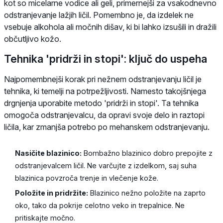
kot so micelarne vodice ali geli, primernejši za vsakodnevno
odstranjevanje lažjih ličil. Pomembno je, da izdelek ne
vsebuje alkohola ali močnih dišav, ki bi lahko izsušili in dražili
občutljivo kožo.
Tehnika 'pridrži in stopi': ključ do uspeha
Najpomembnejši korak pri nežnem odstranjevanju ličil je
tehnika, ki temelji na potrpežljivosti. Namesto takojšnjega
drgnjenja uporabite metodo 'pridrži in stopi'. Ta tehnika
omogoča odstranjevalcu, da opravi svoje delo in raztopi
ličila, kar zmanjša potrebo po mehanskem odstranjevanju.
Nasičite blazinico:
Bombažno blazinico dobro prepojite z
odstranjevalcem ličil. Ne varčujte z izdelkom, saj suha
blazinica povzroča trenje in vlečenje kože.
Položite in pridržite:
Blazinico nežno položite na zaprto
oko, tako da pokrije celotno veko in trepalnice. Ne
pritiskajte močno.