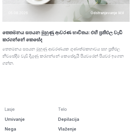
05.08.2026
Odstranjevanje ličil
තෙතමනය සපයන මුහුණු ආවරණ භාවිතය: එහි ප්‍රතිඵල වැඩි
කරගන්නේ කෙසේද
තෙතමනය සපයන මුහුණු ආවරණයක ගුණාත්මකභාවය සහ ප්‍රතිඵල
නිවසේදීම වැඩි දියුණු කරගන්නේ කෙසේදැයි පියවරෙන් පියවර ඉගෙන
ගන්න.
Lasje
Telo
Umivanje
Depilacija
Nega
Vlaženje