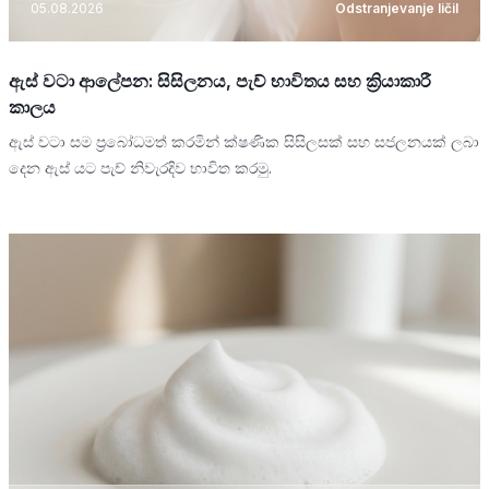
05.08.2026
Odstranjevanje ličil
ඇස් වටා ආලේපන: සිසිලනය, පැච් භාවිතය සහ ක්‍රියාකාරී
කාලය
ඇස් වටා සම ප්‍රබෝධමත් කරමින් ක්ෂණික සිසිලසක් සහ සජලනයක් ලබා
දෙන ඇස් යට පැච් නිවැරදිව භාවිත කරමු.