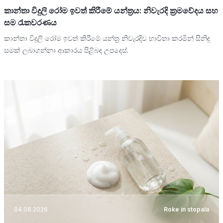
කාන්තා විදුලි රෝම ඉවත් කිරීමේ යන්ත්‍රය: නිවැරදි ක්‍රමවේදය සහ
සම රැකවරණය
කාන්තා විදුලි රෝම ඉවත් කිරීමේ යන්ත්‍ර නිවැරදිව භාවිතා කරමින් සිනිඳු
සමක් ලබාගන්නා ආකාරය පිළිබඳ උපදෙස්.
04.08.2026
Roke in stopala