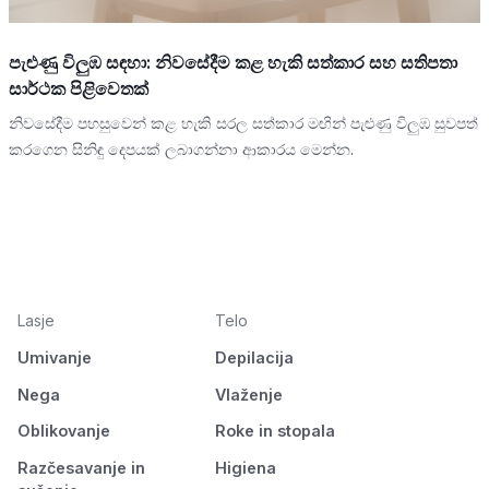
පැළුණු විලුඹ සඳහා: නිවසේදීම කළ හැකි සත්කාර සහ සතිපතා
සාර්ථක පිළිවෙතක්
නිවසේදීම පහසුවෙන් කළ හැකි සරල සත්කාර මඟින් පැළුණු විලුඹ සුවපත්
කරගෙන සිනිඳු දෙපයක් ලබාගන්නා ආකාරය මෙන්න.
Lasje
Telo
Umivanje
Depilacija
Nega
Vlaženje
Oblikovanje
Roke in stopala
Razčesavanje in
Higiena