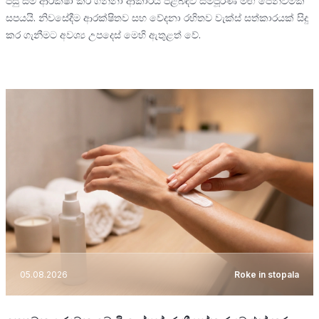
පසු සම ආරක්ෂා කර ගන්නා ආකාරය පිළිබඳව සම්පූර්ණ මඟ පෙන්වීමක්
සපයයි. නිවසේදීම ආරක්ෂිතව සහ වේදනා රහිතව වැක්ස් සත්කාරයක් සිදු
කර ගැනීමට අවශ්‍ය උපදෙස් මෙහි ඇතුළත් වේ.
05.08.2026
Roke in stopala