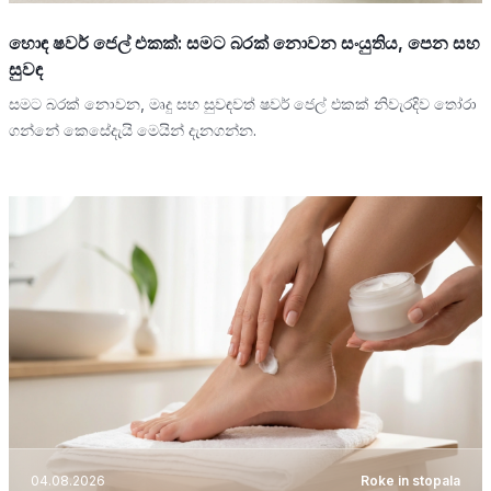
හොඳ ෂවර් ජෙල් එකක්: සමට බරක් නොවන සංයුතිය, පෙන සහ
සුවඳ
සමට බරක් නොවන, මෘදු සහ සුවඳවත් ෂවර් ජෙල් එකක් නිවැරදිව තෝරා
ගන්නේ කෙසේදැයි මෙයින් දැනගන්න.
04.08.2026
Roke in stopala