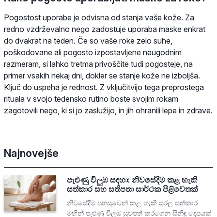
Pogostost uporabe je odvisna od stanja vaše kože. Za
redno vzdrževalno nego zadostuje uporaba maske enkrat
do dvakrat na teden. Če so vaše roke zelo suhe,
poškodovane ali pogosto izpostavljene neugodnim
razmeram, si lahko tretma privoščite tudi pogosteje, na
primer vsakih nekaj dni, dokler se stanje kože ne izboljša.
Ključ do uspeha je rednost. Z vključitvijo tega preprostega
rituala v svojo tedensko rutino boste svojim rokam
zagotovili nego, ki si jo zaslužijo, in jih ohranili lepe in zdrave.
Najnovejše
පැළුණු විලුඹ සඳහා: නිවසේදීම කළ හැකි
සත්කාර සහ සතිපතා සාර්ථක පිළිවෙතක්
නිවසේදීම පහසුවෙන් කළ හැකි සරල සත්කාර
මඟින් පැළුණු විලුඹ සුවපත් කරගෙන සිනිඳු දෙපයක්