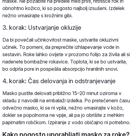
maske. Ne pozabite na predele med prsti, hrbtišče rok in
obnohtno kožico, ki so pogosto najbolj izsušeni. Izdelek
nežno vmasirajte s krožnimi gibi.
3. korak: Ustvarjanje okluzije
Da bi povečali učinkovitost maske, ustvarite okluzivni
učinek. To pomeni, da preprečite izhlapevanje vode in
sestavin. Roke lahko ovijete v prozorno folijo za živila ali si
nadenete bombažne rokavice. Toplota, ki se bo ustvarila,
bo odprla pore in pospešila absorpcijo hranilnih snovi.
4. korak: Čas delovanja in odstranjevanje
Masko pustite delovati približno 15–20 minut oziroma v
skladu z navodili na embalaži izdelka. Po pretečenem času
odvečno masko, ki se ni vpila, nežno vmasirajte v kožo,
dokler se popolnoma ne vpije, ali pa jo obrišite z mehkim
papirnatim robčkom. Izpiranje z vodo običajno ni potrebno.
Kako pogosto uporabljati masko za roke?