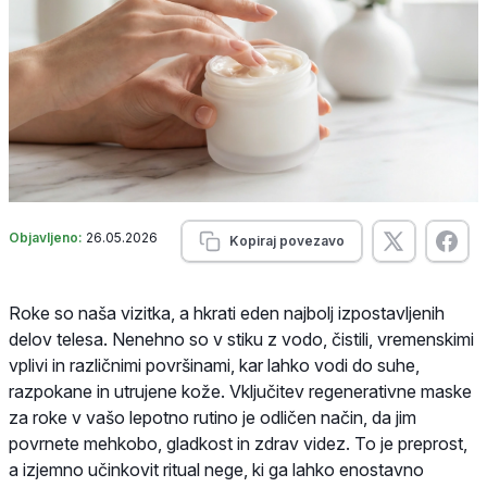
Objavljeno:
26.05.2026
Kopiraj povezavo
Roke so naša vizitka, a hkrati eden najbolj izpostavljenih
delov telesa. Nenehno so v stiku z vodo, čistili, vremenskimi
vplivi in različnimi površinami, kar lahko vodi do suhe,
razpokane in utrujene kože. Vključitev regenerativne maske
za roke v vašo lepotno rutino je odličen način, da jim
povrnete mehkobo, gladkost in zdrav videz. To je preprost,
a izjemno učinkovit ritual nege, ki ga lahko enostavno