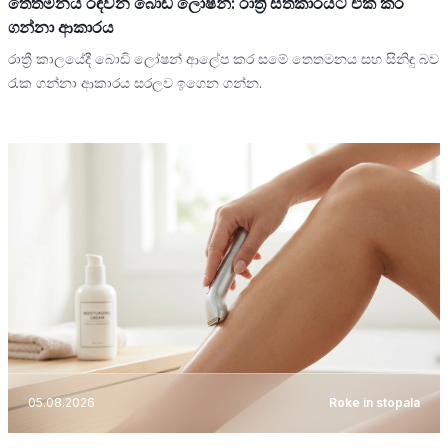
තෙතමනය රඳවන බොඩි ලෝෂන්: රාත්‍රී සත්කාරයට එක් කර
ගන්නා ආකාරය
රාත්‍රී කාලයේදී බොඩි ලෝෂන් ආලේප කර සමේ තෙතමනය සහ සිනිඳු බව
රැක ගන්නා ආකාරය සරලව ඉගෙන ගන්න.
05.08.2026
Roke in stopala