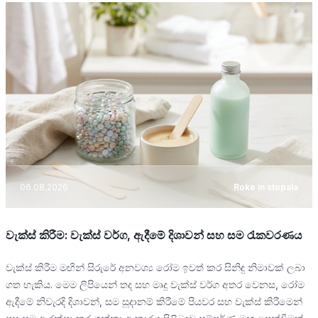
06.08.2026
Roke in stopala
වැක්ස් කිරීම: වැක්ස් වර්ග, ඇදීමේ දිශාවන් සහ සම රැකවරණය
වැක්ස් කිරීම මඟින් සිරුරේ අනවශ්‍ය රෝම ඉවත් කර සිනිඳු නිමාවක් ලබා
ගත හැකිය. මෙම ලිපියෙන් තද සහ මෘදු වැක්ස් වර්ග අතර වෙනස, රෝම
ඇදීමේ නිවැරදි දිශාවන්, සම සූදානම් කිරීමේ පියවර සහ වැක්ස් කිරීමෙන්