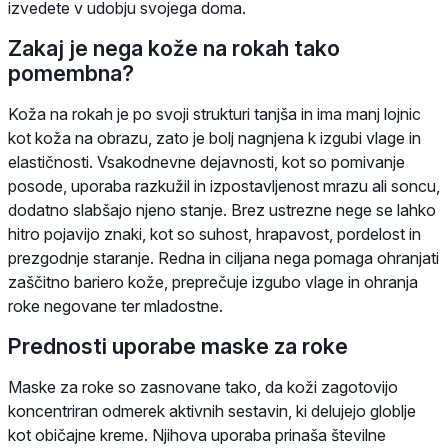
izvedete v udobju svojega doma.
Zakaj je nega kože na rokah tako
pomembna?
Koža na rokah je po svoji strukturi tanjša in ima manj lojnic
kot koža na obrazu, zato je bolj nagnjena k izgubi vlage in
elastičnosti. Vsakodnevne dejavnosti, kot so pomivanje
posode, uporaba razkužil in izpostavljenost mrazu ali soncu,
dodatno slabšajo njeno stanje. Brez ustrezne nege se lahko
hitro pojavijo znaki, kot so suhost, hrapavost, pordelost in
prezgodnje staranje. Redna in ciljana nega pomaga ohranjati
zaščitno bariero kože, preprečuje izgubo vlage in ohranja
roke negovane ter mladostne.
Prednosti uporabe maske za roke
Maske za roke so zasnovane tako, da koži zagotovijo
koncentriran odmerek aktivnih sestavin, ki delujejo globlje
kot običajne kreme. Njihova uporaba prinaša številne