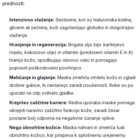
prednosti:
Intenzivno vlaženje:
Sestavine, kot so hialuronska kislina,
glicerin ali sečnina, koži zagotavljajo globoko in dolgotrajno
vlaženje.
Hranjenje in regeneracija:
Bogata olja (npr. karitejevo
maslo, kokosovo olje) in vitamini (predvsem vitamin E in A)
hranijo kožo, spodbujajo obnovo celic in pomagajo
popraviti poškodovano povrhnjico.
Mehčanje in glajenje:
Maska zmehča otrdelo kožo in zgladi
drobne gubice, ki nastanejo zaradi izsušenosti. Roke so po
uporabi na otip svilnato gladke.
Krepitev zaščitne bariere:
Redna uporaba maske pomaga
okrepiti naravno zaščitno funkcijo kože, zaradi česar
postane bolj odporna na negativne zunanje vplive.
Nega obnohtne kožice:
Maska nahrani in zmehča tudi
obnohtno kožico, kar prispeva k splošnemu urejenemu