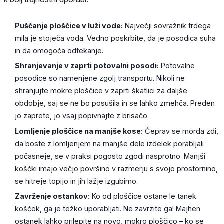
Puščanje ploščice v luži vode:
Največji sovražnik trdega
mila je stoječa voda. Vedno poskrbite, da je posodica suha
in da omogoča odtekanje.
Shranjevanje v zaprti potovalni posodi:
Potovalne
posodice so namenjene zgolj transportu. Nikoli ne
shranjujte mokre ploščice v zaprti škatlici za daljše
obdobje, saj se ne bo posušila in se lahko zmehča. Preden
jo zaprete, jo vsaj popivnajte z brisačo.
Lomljenje ploščice na manjše kose:
Čeprav se morda zdi,
da boste z lomljenjem na manjše dele izdelek porabljali
počasneje, se v praksi pogosto zgodi nasprotno. Manjši
koščki imajo večjo površino v razmerju s svojo prostornino,
se hitreje topijo in jih lažje izgubimo.
Zavrženje ostankov:
Ko od ploščice ostane le tanek
košček, ga je težko uporabljati. Ne zavrzite ga! Majhen
ostanek lahko prilepite na novo, mokro ploščico – ko se