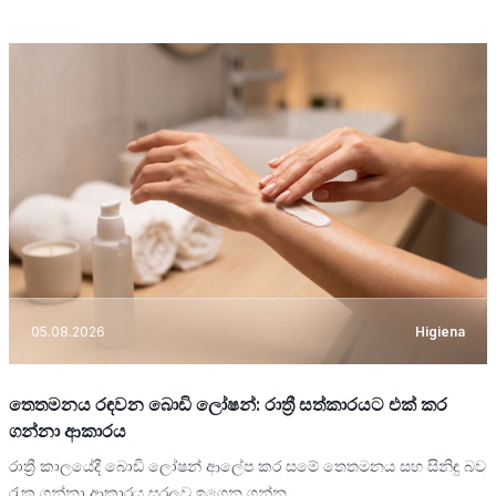
05.08.2026
Higiena
තෙතමනය රඳවන බොඩි ලෝෂන්: රාත්‍රී සත්කාරයට එක් කර
ගන්නා ආකාරය
රාත්‍රී කාලයේදී බොඩි ලෝෂන් ආලේප කර සමේ තෙතමනය සහ සිනිඳු බව
රැක ගන්නා ආකාරය සරලව ඉගෙන ගන්න.