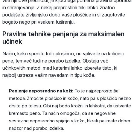
vse njihove prednosti, je ključnega pomena pravilna uporaba
in shranjevanje. Z nekaj preprostimi triki lahko znatno
podaljšate življenjsko dobo vaše ploščice in si zagotovite
bogato nego pri vsakem tuširanju.
Pravilne tehnike penjenja za maksimalen
učinek
Način, kako spenite trdo ploščico, ne vpliva le na količino
pene, temveč tudi na porabo izdelka. Obstaja več
učinkovitih metod, med katerimi lahko izberete tisto, ki
najbolj ustreza vašim navadam in tipu kože.
Penjenje neposredno na koži:
To je najpreprostejša
metoda. Zmočite ploščico in kožo, nato pa s ploščico nežno
drsite po telesu. Gibi naj bodo krožni in lahkotni, da ustvarite
kremasto peno. Ta način omogoča, da se negovalne
sestavine neposredno vpijejo v kožo, hkrati pa imate dober
nadzor nad porabo izdelka.