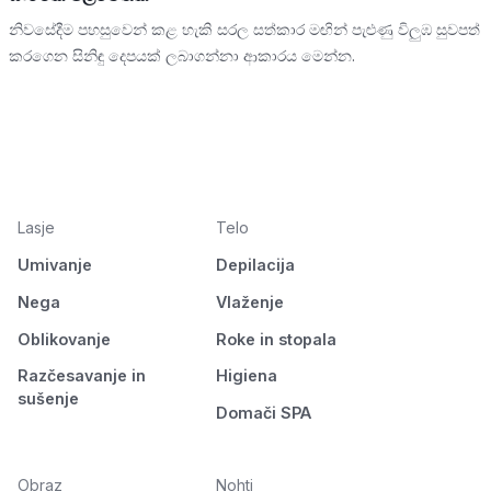
නිවසේදීම පහසුවෙන් කළ හැකි සරල සත්කාර මඟින් පැළුණු විලුඹ සුවපත්
කරගෙන සිනිඳු දෙපයක් ලබාගන්නා ආකාරය මෙන්න.
Lasje
Telo
Umivanje
Depilacija
Nega
Vlaženje
Oblikovanje
Roke in stopala
Razčesavanje in
Higiena
sušenje
Domači SPA
Obraz
Nohti