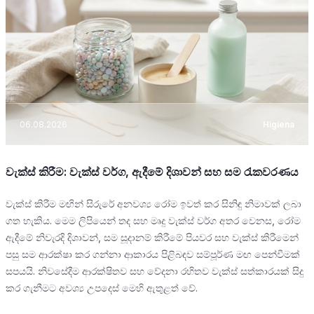
06.08.2026
Higiena
වැක්ස් කිරීම: වැක්ස් වර්ග, ඇදීමේ දිශාවන් සහ සම රැකවරණය
වැක්ස් කිරීම මඟින් සිරුරේ අනවශ්‍ය රෝම ඉවත් කර සිනිඳු නිමාවක් ලබා
ගත හැකිය. මෙම ලිපියෙන් තද සහ මෘදු වැක්ස් වර්ග අතර වෙනස, රෝම
ඇදීමේ නිවැරදි දිශාවන්, සම සූදානම් කිරීමේ පියවර සහ වැක්ස් කිරීමෙන්
පසු සම ආරක්ෂා කර ගන්නා ආකාරය පිළිබඳව සම්පූර්ණ මඟ පෙන්වීමක්
සපයයි. නිවසේදීම ආරක්ෂිතව සහ වේදනා රහිතව වැක්ස් සත්කාරයක් සිදු
කර ගැනීමට අවශ්‍ය උපදෙස් මෙහි ඇතුළත් වේ.