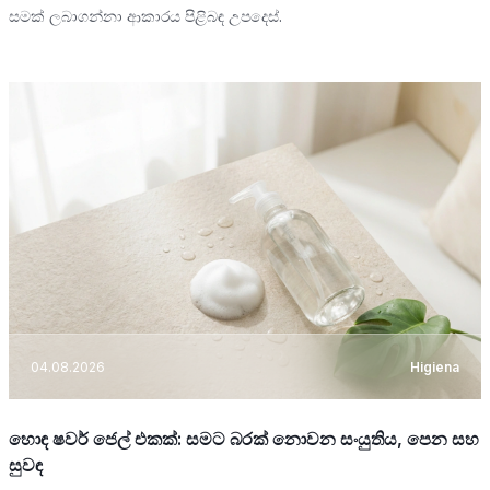
සමක් ලබාගන්නා ආකාරය පිළිබඳ උපදෙස්.
04.08.2026
Higiena
හොඳ ෂවර් ජෙල් එකක්: සමට බරක් නොවන සංයුතිය, පෙන සහ
සුවඳ