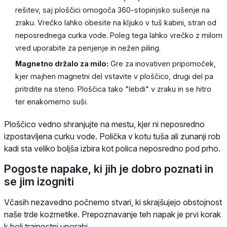
rešitev, saj ploščici omogoča 360-stopinjsko sušenje na
zraku. Vrečko lahko obesite na kljuko v tuš kabini, stran od
neposrednega curka vode. Poleg tega lahko vrečko z milom
vred uporabite za penjenje in nežen piling.
Magnetno držalo za milo:
Gre za inovativen pripomoček,
kjer majhen magnetni del vstavite v ploščico, drugi del pa
pritrdite na steno. Ploščica tako "lebdi" v zraku in se hitro
ter enakomerno suši.
Ploščico vedno shranjujte na mestu, kjer ni neposredno
izpostavljena curku vode. Polička v kotu tuša ali zunanji rob
kadi sta veliko boljša izbira kot polica neposredno pod prho.
Pogoste napake, ki jih je dobro poznati in
se jim izogniti
Včasih nezavedno počnemo stvari, ki skrajšujejo obstojnost
naše trde kozmetike. Prepoznavanje teh napak je prvi korak
k bolj trajnostni uporabi.