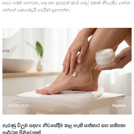
සමට බරක් නොවන, මෘදු සහ සුවඳවත් ෂවර් ජෙල් එකක් නිවැරදිව තෝරා
ගන්නේ කෙසේදැයි මෙයින් දැනගන්න.
04.08.2026
Higiena
පැළුණු විලුඹ සඳහා: නිවසේදීම කළ හැකි සත්කාර සහ සතිපතා
සාර්ථක පිළිවෙතක්