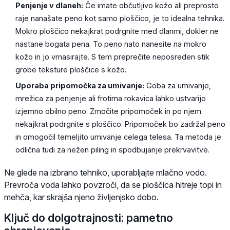
Penjenje v dlaneh:
Če imate občutljivo kožo ali preprosto
raje nanašate peno kot samo ploščico, je to idealna tehnika.
Mokro ploščico nekajkrat podrgnite med dlanmi, dokler ne
nastane bogata pena. To peno nato nanesite na mokro
kožo in jo vmasirajte. S tem preprečite neposreden stik
grobe teksture ploščice s kožo.
Uporaba pripomočka za umivanje:
Goba za umivanje,
mrežica za penjenje ali frotirna rokavica lahko ustvarijo
izjemno obilno peno. Zmočite pripomoček in po njem
nekajkrat podrgnite s ploščico. Pripomoček bo zadržal peno
in omogočil temeljito umivanje celega telesa. Ta metoda je
odlična tudi za nežen piling in spodbujanje prekrvavitve.
Ne glede na izbrano tehniko, uporabljajte mlačno vodo.
Prevroča voda lahko povzroči, da se ploščica hitreje topi in
mehča, kar skrajša njeno življenjsko dobo.
Ključ do dolgotrajnosti: pametno