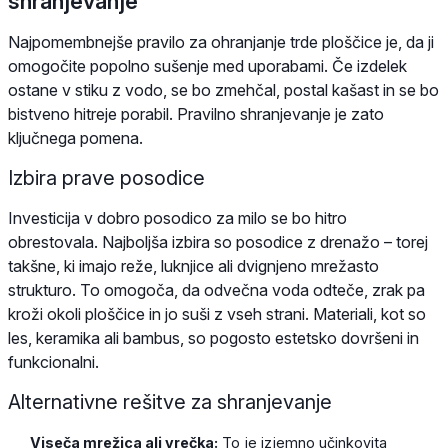
shranjevanje
Najpomembnejše pravilo za ohranjanje trde ploščice je, da ji
omogočite popolno sušenje med uporabami. Če izdelek
ostane v stiku z vodo, se bo zmehčal, postal kašast in se bo
bistveno hitreje porabil. Pravilno shranjevanje je zato
ključnega pomena.
Izbira prave posodice
Investicija v dobro posodico za milo se bo hitro
obrestovala. Najboljša izbira so posodice z drenažo – torej
takšne, ki imajo reže, luknjice ali dvignjeno mrežasto
strukturo. To omogoča, da odvečna voda odteče, zrak pa
kroži okoli ploščice in jo suši z vseh strani. Materiali, kot so
les, keramika ali bambus, so pogosto estetsko dovršeni in
funkcionalni.
Alternativne rešitve za shranjevanje
Viseča mrežica ali vrečka:
To je izjemno učinkovita