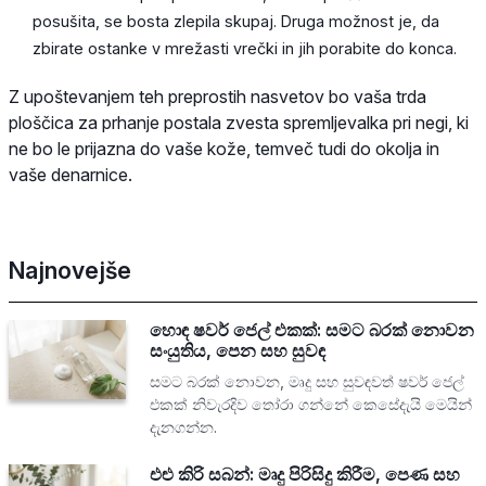
posušita, se bosta zlepila skupaj. Druga možnost je, da
zbirate ostanke v mrežasti vrečki in jih porabite do konca.
Z upoštevanjem teh preprostih nasvetov bo vaša trda
ploščica za prhanje postala zvesta spremljevalka pri negi, ki
ne bo le prijazna do vaše kože, temveč tudi do okolja in
vaše denarnice.
Najnovejše
හොඳ ෂවර් ජෙල් එකක්: සමට බරක් නොවන
සංයුතිය, පෙන සහ සුවඳ
සමට බරක් නොවන, මෘදු සහ සුවඳවත් ෂවර් ජෙල්
එකක් නිවැරදිව තෝරා ගන්නේ කෙසේදැයි මෙයින්
දැනගන්න.
එළු කිරි සබන්: මෘදු පිරිසිදු කිරීම, පෙණ සහ