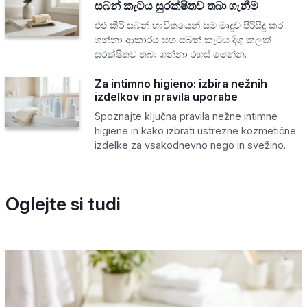
සබන් කැටය සුරක්ෂිතව තබා ගැනීම
එළු කිරි සබන් භාවිතයෙන් සම මෘදුව පිරිසිදු කර
ගන්නා ආකාරය සහ සබන් කැටය දිගු කලක්
සුරක්ෂිතව තබා ගන්නා රහස් මෙන්න.
Za intimno higieno: izbira nežnih
izdelkov in pravila uporabe
Spoznajte ključna pravila nežne intimne
higiene in kako izbrati ustrezne kozmetične
izdelke za vsakodnevno nego in svežino.
Oglejte si tudi