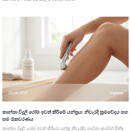
05.08.2026
Higiena
කාන්තා විදුලි රෝම ඉවත් කිරීමේ යන්ත්‍රය: නිවැරදි ක්‍රමවේදය සහ
සම රැකවරණය
කාන්තා විදුලි රෝම ඉවත් කිරීමේ යන්ත්‍ර නිවැරදිව භාවිතා කරමින් සිනිඳු