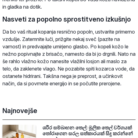
in gladka na dotik.
Nasveti za popolno sprostitveno izkušnjo
Da bo vaš ritual kopanja resnično popoln, ustvarite primerno
vzdušje. Zatemnite luči, prižgite nekaj sveč (pazite na
varnost) in predvajajte umirjeno glasbo. Po kopeli kožo le
nežno popivnajte z brisačo, namesto da bi jo drgnili. Nato na
še rahlo vlažno kožo nanesite vlažilni losjon ali maslo za
telo, da zaklenete vlago. Ne pozabite spiti kozarca vode, da
ostanete hidrirani. Takšna nega je preprost, a učinkovit
način, da si povrnete energijo in se počutite prerojene.
Najnovejše
ශරීර සම්බාහන තෙල්: මූලික තෙල් වර්ගයක්
තෝරාගෙන සරල සත්කාරයක් සිදු කරන්නේ