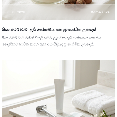
08.08.2026
Domači SPA
ෂියා බටර් බාම්: දැඩි පෝෂණය සහ ප්‍රායෝගික උපදෙස්
ෂියා බටර් බාම් මගින් වියළි සමට ලැබෙන දැඩි පෝෂණය සහ එය
දෛනිකව භාවිත කරන ආකාරය පිළිබඳ ප්‍රායෝගික උපදෙස්.