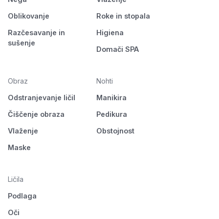
Oblikovanje
Roke in stopala
Razčesavanje in
Higiena
sušenje
Domači SPA
Obraz
Nohti
Odstranjevanje ličil
Manikira
Čiščenje obraza
Pedikura
Vlaženje
Obstojnost
Maske
Ličila
Podlaga
Oči