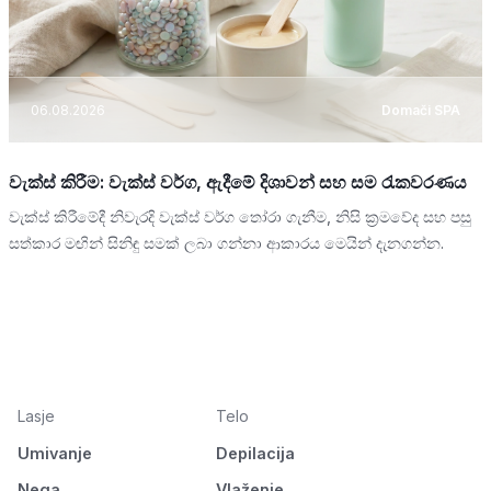
06.08.2026
Domači SPA
වැක්ස් කිරීම: වැක්ස් වර්ග, ඇදීමේ දිශාවන් සහ සම රැකවරණය
වැක්ස් කිරීමේදී නිවැරදි වැක්ස් වර්ග තෝරා ගැනීම, නිසි ක්‍රමවේද සහ පසු
සත්කාර මඟින් සිනිඳු සමක් ලබා ගන්නා ආකාරය මෙයින් දැනගන්න.
Lasje
Telo
Umivanje
Depilacija
Nega
Vlaženje