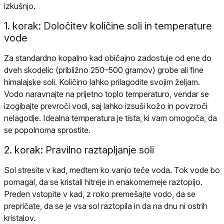
izkušnjo.
1. korak: Določitev količine soli in temperature
vode
Za standardno kopalno kad običajno zadostuje od ene do
dveh skodelic (približno 250–500 gramov) grobe ali fine
himalajske soli. Količino lahko prilagodite svojim željam.
Vodo naravnajte na prijetno toplo temperaturo, vendar se
izogibajte prevroči vodi, saj lahko izsuši kožo in povzroči
nelagodje. Idealna temperatura je tista, ki vam omogoča, da
se popolnoma sprostite.
2. korak: Pravilno raztapljanje soli
Sol stresite v kad, medtem ko vanjo teče voda. Tok vode bo
pomagal, da se kristali hitreje in enakomerneje raztopijo.
Preden vstopite v kad, z roko premešajte vodo, da se
prepričate, da se je vsa sol raztopila in da na dnu ni ostrih
kristalov.