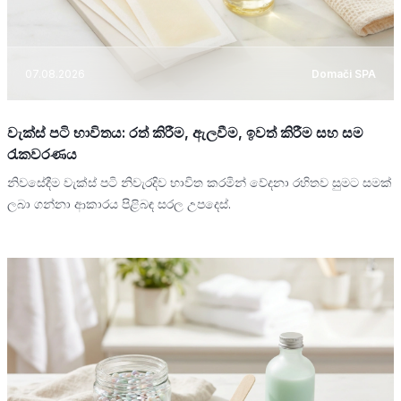
07.08.2026
Domači SPA
වැක්ස් පටි භාවිතය: රත් කිරීම, ඇලවීම, ඉවත් කිරීම සහ සම
රැකවරණය
නිවසේදීම වැක්ස් පටි නිවැරදිව භාවිත කරමින් වේදනා රහිතව සුමට සමක්
ලබා ගන්නා ආකාරය පිළිබඳ සරල උපදෙස්.