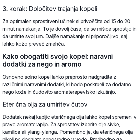
3. korak: Določitev trajanja kopeli
Za optimalen sprostitveni učinek si privoščite od 15 do 20
minut namakanja. To je dovolj časa, da se mišice sprostijo in
da umirite svoj um. Daljše namakanje ni priporočljivo, saj
lahko kožo preveč zmehča.
Kako obogatiti svojo kopel: naravni
dodatki za nego in aromo
Osnovno solno kopel lahko preprosto nadgradite z
različnimi naravnimi dodatki, ki bodo poskrbeli za dodatno
nego kože in čudovito aromaterapevtsko izkušnjo.
Eterična olja za umiritev čutov
Dodatek nekaj kapljic eteričnega olja lahko kopel spremeni v
pravo aromaterapijo. Za sprostitev izberite olje sivke,
kamilice ali ylang-ylanga. Pomembno je, da eteričnega olja
nikoli ne dodajate neposredno v vodo. Predhodno ga