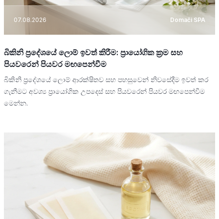
07.08.2026
Domači SPA
බිකිනි ප්‍රදේශයේ ලොම් ඉවත් කිරීම: ප්‍රායෝගික ක්‍රම සහ
පියවරෙන් පියවර මඟපෙන්වීම
බිකිනි ප්‍රදේශයේ ලොම් ආරක්ෂිතව සහ පහසුවෙන් නිවසේදීම ඉවත් කර
ගැනීමට අවශ්‍ය ප්‍රායෝගික උපදෙස් සහ පියවරෙන් පියවර මඟපෙන්වීම
මෙන්න.