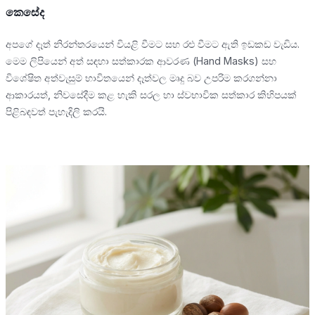
කෙසේද
අපගේ දෑත් නිරන්තරයෙන් වියළි වීමට සහ රළු වීමට ඇති ඉඩකඩ වැඩිය.
මෙම ලිපියෙන් අත් සඳහා සත්කාරක ආවරණ (Hand Masks) සහ
විශේෂිත අත්වැසුම් භාවිතයෙන් දෑත්වල මෘදු බව උපරිම කරගන්නා
ආකාරයත්, නිවසේදීම කළ හැකි සරල හා ස්වභාවික සත්කාර කිහිපයක්
පිළිබඳවත් පැහැදිලි කරයි.