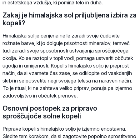
in estetskega vzdušja, ki pomirja telo in duha.
Zakaj je himalajska sol priljubljena izbira za
kopeli?
Himalajska sol je cenjena ne le zaradi svoje čudovite
rožnate barve, ki jo dolguje prisotnosti mineralov, temveč
tudi zaradi svoje sposobnosti ustvarjanja sproščujočega
okolja. Ko se raztopi v topli vodi, pomaga ustvariti občutek
ugodja in umirjenosti. Kopel s himalajsko soljo je preprost
način, da si vzamete čas zase, se odklopite od vsakdanjih
skrbi in se posvetite negi svojega telesa na naraven način.
To je ritual, ki ne zahteva veliko priprav, ponuja pa izjemno
zadovoljstvo in občutek prenove.
Osnovni postopek za pripravo
sproščujoče solne kopeli
Priprava kopeli s himalajsko soljo je izjemno enostavna.
Sledite tem korakom, da si zagotovite popolno sprostitveno