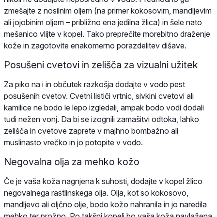
zmešajte z nosilnim oljem (na primer kokosovim, mandljevim
ali jojobinim oljem – približno ena jedilna žlica) in šele nato
mešanico vlijte v kopel. Tako preprečite morebitno draženje
kože in zagotovite enakomerno porazdelitev dišave.
Posušeni cvetovi in zelišča za vizualni užitek
Za piko na i in občutek razkošja dodajte v vodo pest
posušenih cvetov. Cvetni lističi vrtnic, sivkini cvetovi ali
kamilice ne bodo le lepo izgledali, ampak bodo vodi dodali
tudi nežen vonj. Da bi se izognili zamašitvi odtoka, lahko
zelišča in cvetove zaprete v majhno bombažno ali
muslinasto vrečko in jo potopite v vodo.
Negovalna olja za mehko kožo
Če je vaša koža nagnjena k suhosti, dodajte v kopel žlico
negovalnega rastlinskega olja. Olja, kot so kokosovo,
mandljevo ali oljčno olje, bodo kožo nahranila in jo naredila
mehko ter prožno. Po takšni kopeli bo vaša koža navlažena