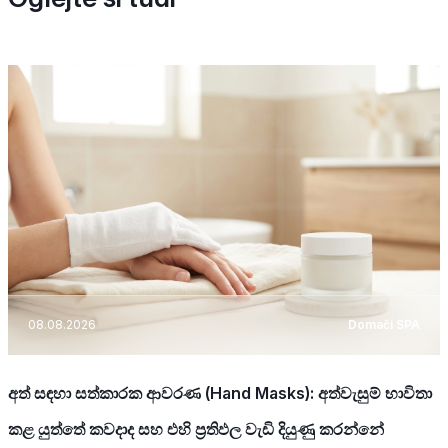
08.08.2026
Domači SPA
අත් සඳහා සත්කාරක ආවරණ (Hand Masks): අත්වැසුම් භාවිතා
කළ යුත්තේ කවදාද සහ එහි ප්‍රතිඵල වැඩි දියුණු කරන්නේ