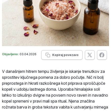
Objavljeno:
03.04.2026
Kopiraj povezavo
V današnjem hitrem tempu življenja je iskanje trenutkov za
sprostitev ključnega pomena za dobro počutje. Nič ni bolj
preprostega in hkrati razkošnega kot priprava sproščujoče
kopeli v udobju lastnega doma. Uporaba himalajske soli
lahko to izkušnjo dvigne na povsem novo raven in navadno
kopel spremeni v pravi mali spa ritual. Njena značilna
rožnata barva in groba tekstura vabita k ustvarjanju mirnega