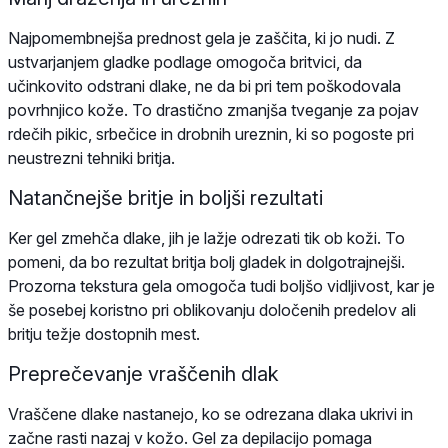
Najpomembnejša prednost gela je zaščita, ki jo nudi. Z
ustvarjanjem gladke podlage omogoča britvici, da
učinkovito odstrani dlake, ne da bi pri tem poškodovala
povrhnjico kože. To drastično zmanjša tveganje za pojav
rdečih pikic, srbečice in drobnih ureznin, ki so pogoste pri
neustrezni tehniki britja.
Natančnejše britje in boljši rezultati
Ker gel zmehča dlake, jih je lažje odrezati tik ob koži. To
pomeni, da bo rezultat britja bolj gladek in dolgotrajnejši.
Prozorna tekstura gela omogoča tudi boljšo vidljivost, kar je
še posebej koristno pri oblikovanju določenih predelov ali
britju težje dostopnih mest.
Preprečevanje vraščenih dlak
Vraščene dlake nastanejo, ko se odrezana dlaka ukrivi in
začne rasti nazaj v kožo. Gel za depilacijo pomaga