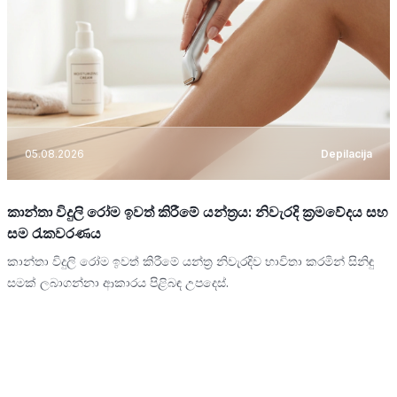
05.08.2026
Depilacija
කාන්තා විදුලි රෝම ඉවත් කිරීමේ යන්ත්‍රය: නිවැරදි ක්‍රමවේදය සහ
සම රැකවරණය
කාන්තා විදුලි රෝම ඉවත් කිරීමේ යන්ත්‍ර නිවැරදිව භාවිතා කරමින් සිනිඳු
සමක් ලබාගන්නා ආකාරය පිළිබඳ උපදෙස්.