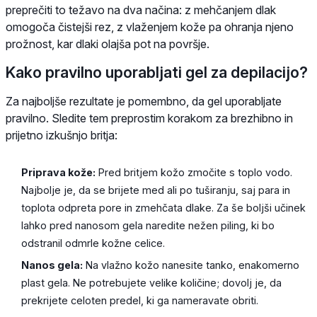
preprečiti to težavo na dva načina: z mehčanjem dlak
omogoča čistejši rez, z vlaženjem kože pa ohranja njeno
prožnost, kar dlaki olajša pot na površje.
Kako pravilno uporabljati gel za depilacijo?
Za najboljše rezultate je pomembno, da gel uporabljate
pravilno. Sledite tem preprostim korakom za brezhibno in
prijetno izkušnjo britja:
Priprava kože:
Pred britjem kožo zmočite s toplo vodo.
Najbolje je, da se brijete med ali po tuširanju, saj para in
toplota odpreta pore in zmehčata dlake. Za še boljši učinek
lahko pred nanosom gela naredite nežen piling, ki bo
odstranil odmrle kožne celice.
Nanos gela:
Na vlažno kožo nanesite tanko, enakomerno
plast gela. Ne potrebujete velike količine; dovolj je, da
prekrijete celoten predel, ki ga nameravate obriti.