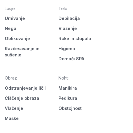
Lasje
Telo
Umivanje
Depilacija
Nega
Vlaženje
Oblikovanje
Roke in stopala
Razčesavanje in
Higiena
sušenje
Domači SPA
Obraz
Nohti
Odstranjevanje ličil
Manikira
Čiščenje obraza
Pedikura
Vlaženje
Obstojnost
Maske