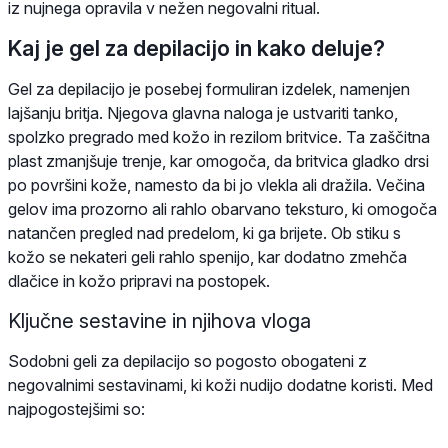
iz nujnega opravila v nežen negovalni ritual.
Kaj je gel za depilacijo in kako deluje?
Gel za depilacijo je posebej formuliran izdelek, namenjen
lajšanju britja. Njegova glavna naloga je ustvariti tanko,
spolzko pregrado med kožo in rezilom britvice. Ta zaščitna
plast zmanjšuje trenje, kar omogoča, da britvica gladko drsi
po površini kože, namesto da bi jo vlekla ali dražila. Večina
gelov ima prozorno ali rahlo obarvano teksturo, ki omogoča
natančen pregled nad predelom, ki ga brijete. Ob stiku s
kožo se nekateri geli rahlo spenijo, kar dodatno zmehča
dlačice in kožo pripravi na postopek.
Ključne sestavine in njihova vloga
Sodobni geli za depilacijo so pogosto obogateni z
negovalnimi sestavinami, ki koži nudijo dodatne koristi. Med
najpogostejšimi so: