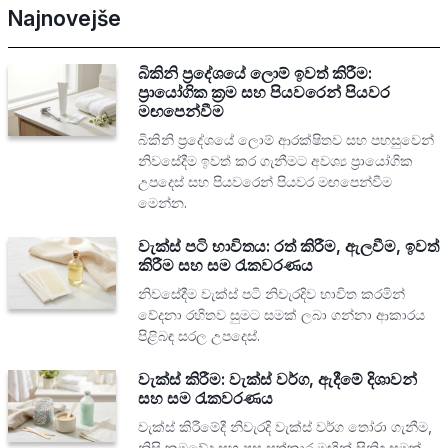
Najnovejše
බිකිනි ප්‍රදේශයේ ලොම් ඉවත් කිරීම:
ප්‍රායෝගික ක්‍රම සහ පියවරෙන් පියවර
මඟපෙන්වීම
බිකිනි ප්‍රදේශයේ ලොම් ආරක්ෂිතව සහ පහසුවෙන්
නිවසේදීම ඉවත් කර ගැනීමට අවශ්‍ය ප්‍රායෝගික
උපදෙස් සහ පියවරෙන් පියවර මඟපෙන්වීම
මෙන්න.
වැක්ස් පටි භාවිතය: රත් කිරීම, ඇලවීම, ඉවත්
කිරීම සහ සම රැකවරණය
නිවසේදීම වැක්ස් පටි නිවැරදිව භාවිත කරමින්
වේදනා රහිතව සුමට සමක් ලබා ගන්නා ආකාරය
පිළිබඳ සරල උපදෙස්.
වැක්ස් කිරීම: වැක්ස් වර්ග, ඇදීමේ දිශාවන්
සහ සම රැකවරණය
වැක්ස් කිරීමේදී නිවැරදි වැක්ස් වර්ග තෝරා ගැනීම,
නිසි ක්‍රමවේද සහ පසු සත්කාර මඟින් සිනිඳු සමක්