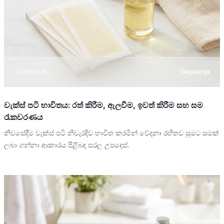
07.08.2026
Depilacija
වැක්ස් පටි භාවිතය: රත් කිරීම, ඇලවීම, ඉවත් කිරීම සහ සම
රැකවරණය
නිවසේදීම වැක්ස් පටි නිවැරදිව භාවිත කරමින් වේදනා රහිතව සුමට සමක්
ලබා ගන්නා ආකාරය පිළිබඳ සරල උපදෙස්.