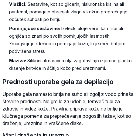
Vlažilci:
Sestavine, kot so glicerin, hialuronska kislina ali
pantenol, pomagajo ohranjati vlago v koži in preprečujejo
občutek suhosti po britju.
Pomirjujoče sestavine:
Izvlečki aloje vere, kamilice ali
ognjiča so znani po svojih pomirjujočih lastnostih.
Zmanjšujejo rdečico in pomirjajo kožo, ki je med britjem
podvržena stresu.
Maziva:
Silikoni ali naravna olja zagotavljajo izjemno gladko
drsenje britvice in ščitijo kožo pred urezninami.
Prednosti uporabe gela za depilacijo
Uporaba gela namesto britja na suho ali zgolj z vodo prinaša
številne prednosti. Ne gre le za udobje, temveč tudi za
zdravje in videz kože. Pravilna priprava kože na britje je
ključnega pomena za preprečevanje pogostih težav, kot so
draženje, ureznine in vraščene dlake.
Manj draženja in ureznin