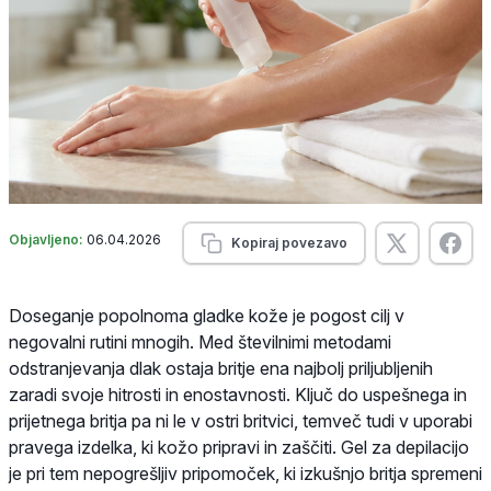
Objavljeno:
06.04.2026
Kopiraj povezavo
Doseganje popolnoma gladke kože je pogost cilj v
negovalni rutini mnogih. Med številnimi metodami
odstranjevanja dlak ostaja britje ena najbolj priljubljenih
zaradi svoje hitrosti in enostavnosti. Ključ do uspešnega in
prijetnega britja pa ni le v ostri britvici, temveč tudi v uporabi
pravega izdelka, ki kožo pripravi in zaščiti. Gel za depilacijo
je pri tem nepogrešljiv pripomoček, ki izkušnjo britja spremeni