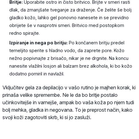
Britje:
Uporabite ostro in čisto britvico. Brijte v smeri rasti
dlak, da zmanjšate tveganje za draženje. Če želite še bolj
gladko kožo, lahko gel ponovno nanesete in se previdno
obrijete še v nasprotni smeri. Britvico med postopkom
redno spirajte.
Izpiranje in nega po britju:
Po končanem britju predel
temeljito sperite s hladno vodo, da zaprete pore. Kožo
nežno popivnajte z brisačo, nikar je ne drgnite. Na koncu
nanesite vlažilni losjon ali balzam brez alkohola, ki bo kožo
dodatno pomiril in navlažil.
Vključitev gela za depilacijo v vašo rutino je majhen korak, ki
prinaša velike spremembe. Ne le da bo britje postalo
učinkovitejše in varnejše, ampak bo vaša koža po njem tudi
bolj mehka, gladka in negovana. To je preprost način, kako
svoji koži zagotoviti skrb, ki si jo zasluži.