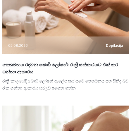
05.08.2026
Depilacija
තෙතමනය රඳවන බොඩි ලෝෂන්: රාත්‍රී සත්කාරයට එක් කර
ගන්නා ආකාරය
රාත්‍රී කාලයේදී බොඩි ලෝෂන් ආලේප කර සමේ තෙතමනය සහ සිනිඳු බව
රැක ගන්නා ආකාරය සරලව ඉගෙන ගන්න.