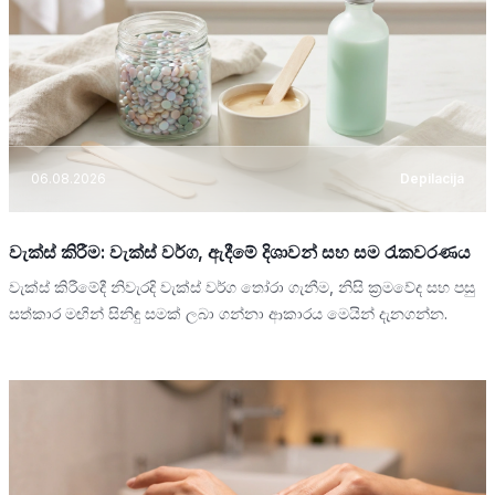
06.08.2026
Depilacija
වැක්ස් කිරීම: වැක්ස් වර්ග, ඇදීමේ දිශාවන් සහ සම රැකවරණය
වැක්ස් කිරීමේදී නිවැරදි වැක්ස් වර්ග තෝරා ගැනීම, නිසි ක්‍රමවේද සහ පසු
සත්කාර මඟින් සිනිඳු සමක් ලබා ගන්නා ආකාරය මෙයින් දැනගන්න.