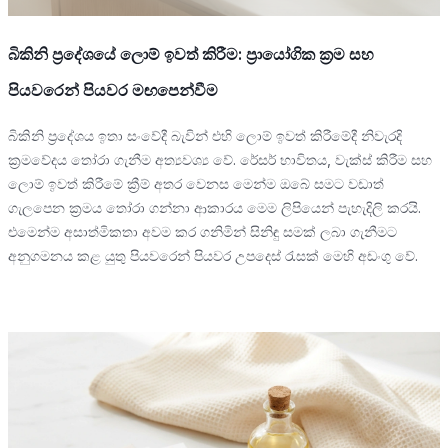
බිකිනි ප්‍රදේශයේ ලොම් ඉවත් කිරීම: ප්‍රායෝගික ක්‍රම සහ
පියවරෙන් පියවර මඟපෙන්වීම
බිකිනි ප්‍රදේශය ඉතා සංවේදී බැවින් එහි ලොම් ඉවත් කිරීමේදී නිවැරදි
ක්‍රමවේදය තෝරා ගැනීම අත්‍යවශ්‍ය වේ. රේසර් භාවිතය, වැක්ස් කිරීම සහ
ලොම් ඉවත් කිරීමේ ක්‍රීම් අතර වෙනස මෙන්ම ඔබේ සමට වඩාත්
ගැලපෙන ක්‍රමය තෝරා ගන්නා ආකාරය මෙම ලිපියෙන් පැහැදිලි කරයි.
එමෙන්ම අසාත්මිකතා අවම කර ගනිමින් සිනිඳු සමක් ලබා ගැනීමට
අනුගමනය කළ යුතු පියවරෙන් පියවර උපදෙස් රැසක් මෙහි අඩංගු වේ.