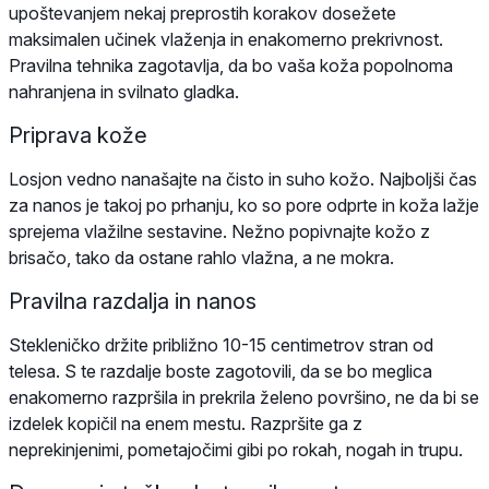
upoštevanjem nekaj preprostih korakov dosežete
maksimalen učinek vlaženja in enakomerno prekrivnost.
Pravilna tehnika zagotavlja, da bo vaša koža popolnoma
nahranjena in svilnato gladka.
Priprava kože
Losjon vedno nanašajte na čisto in suho kožo. Najboljši čas
za nanos je takoj po prhanju, ko so pore odprte in koža lažje
sprejema vlažilne sestavine. Nežno popivnajte kožo z
brisačo, tako da ostane rahlo vlažna, a ne mokra.
Pravilna razdalja in nanos
Stekleničko držite približno 10-15 centimetrov stran od
telesa. S te razdalje boste zagotovili, da se bo meglica
enakomerno razpršila in prekrila želeno površino, ne da bi se
izdelek kopičil na enem mestu. Razpršite ga z
neprekinjenimi, pometajočimi gibi po rokah, nogah in trupu.