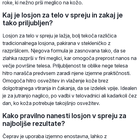
roke, ki nežno prši meglico na kožo.
Kaj je losjon za telo v spreju in zakaj je
tako priljubljen?
Losjon za telo v spreju je lažja, bolj tekoča različica
tradicionalnega losjona, pakirana v stekleničko z
razpršilcem. Njegova formula je zasnovana tako, da se
zlahka razprši v fini meglici, kar omogoča preprost nanos na
večje površine telesa. Priljubljenost te oblike nege telesa
hitro narašča predvsem zaradi njene izjemne praktičnosti.
Omogoča hitro osvežitev in vlaženje kože brez
dolgotrajnega vtiranja in čakanja, da se izdelek vpije. Idealen
je za jutranjo naglico, po vadbi v telovadnici ali kadarkoli čez
dan, ko koža potrebuje takojšnjo osvežitev.
Kako pravilno nanesti losjon v spreju za
najboljše rezultate?
Čeprav je uporaba izjemno enostavna, lahko z