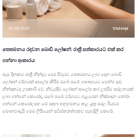
05.08.2026
Vlaženje
තෙතමනය රඳවන බොඩි ලෝෂන්: රාත්‍රී සත්කාරයට එක් කර
ගන්නා ආකාරය
සෑම දිනකම රාත්‍රී නින්දට පෙර සිරුරට තෙතමනය ලබා දෙන බොඩි
ලෝෂන් වර්ගයක් ආලේප කිරීම ඔබේ සමේ සෞඛ්‍යයට මෙන්ම සුව
නින්දකටද උපකාරී වේ. නිවැරදිව ලෝෂන් ආලේප කර උපරිම සජලනයක්
ලබා ගන්නේ කෙසේද, ඔබේ සමේ වර්ගයට ගැළපෙන නිෂ්පාදන තෝරා
ගන්නේ කෙසේද සහ මේ සඳහා අනුගමනය කළ යුතු සරල පියවර
මොනවාදැයි මෙම ලිපියෙන් සවිස්තරාත්මකව පැහැදිලි කෙරේ.