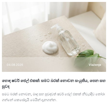
04.08.2026
Vlaženje
හොඳ ෂවර් ජෙල් එකක්: සමට බරක් නොවන සංයුතිය, පෙන සහ
සුවඳ
සමට බරක් නොවන, මෘදු සහ සුවඳවත් ෂවර් ජෙල් එකක් නිවැරදිව තෝරා
ගන්නේ කෙසේදැයි මෙයින් දැනගන්න.