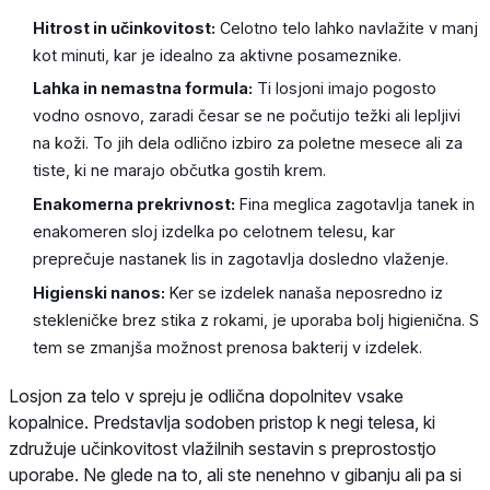
Hitrost in učinkovitost:
Celotno telo lahko navlažite v manj
kot minuti, kar je idealno za aktivne posameznike.
Lahka in nemastna formula:
Ti losjoni imajo pogosto
vodno osnovo, zaradi česar se ne počutijo težki ali lepljivi
na koži. To jih dela odlično izbiro za poletne mesece ali za
tiste, ki ne marajo občutka gostih krem.
Enakomerna prekrivnost:
Fina meglica zagotavlja tanek in
enakomeren sloj izdelka po celotnem telesu, kar
preprečuje nastanek lis in zagotavlja dosledno vlaženje.
Higienski nanos:
Ker se izdelek nanaša neposredno iz
stekleničke brez stika z rokami, je uporaba bolj higienična. S
tem se zmanjša možnost prenosa bakterij v izdelek.
Losjon za telo v spreju je odlična dopolnitev vsake
kopalnice. Predstavlja sodoben pristop k negi telesa, ki
združuje učinkovitost vlažilnih sestavin s preprostostjo
uporabe. Ne glede na to, ali ste nenehno v gibanju ali pa si