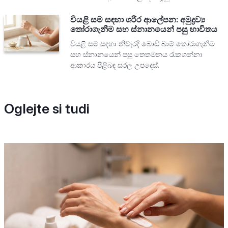
වියළි සම සඳහා ශරීර ආලේපන: අමුද්‍රව්‍ය
තෝරාගැනීම සහ ස්නානයෙන් පසු භාවිතය
වියළි සම සඳහා නිවැරදි බොඩි බාම් තෝරාගැනීම
සහ ස්නානයෙන් පසු තෙතමනය රැකගන්නා
ආකාරය පිළිබඳ සරල උපදෙස්.
Oglejte si tudi