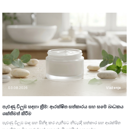
03.08.2026
Vlaženje
පැළුණු විලුඹ සඳහා ක්‍රීම්: ආරක්ෂිත සත්කාරය සහ සමේ බාධකය
ශක්තිමත් කිරීම
පැළුණු විලුඹ මෘදු සහ සිනිඳු කර ගැනීමට නිවැරදි සත්කාර සහ ආරක්ෂිත