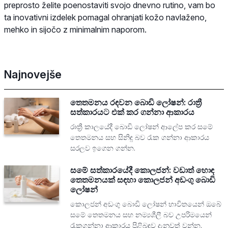
preprosto želite poenostaviti svojo dnevno rutino, vam bo
ta inovativni izdelek pomagal ohranjati kožo navlaženo,
mehko in sijočo z minimalnim naporom.
Najnovejše
තෙතමනය රඳවන බොඩි ලෝෂන්: රාත්‍රී
සත්කාරයට එක් කර ගන්නා ආකාරය
රාත්‍රී කාලයේදී බොඩි ලෝෂන් ආලේප කර සමේ
තෙතමනය සහ සිනිඳු බව රැක ගන්නා ආකාරය
සරලව ඉගෙන ගන්න.
සමේ සත්කාරයේදී කොලජන්: වඩාත් හොඳ
තෙතමනයක් සඳහා කොලජන් අඩංගු බොඩි
ලෝෂන්
කොලජන් අඩංගු බොඩි ලෝෂන් භාවිතයෙන් ඔබේ
සමේ තෙතමනය සහ නම්‍යශීලී බව උපරිමයෙන්
රැකගන්නා ආකාරය පිළිබඳව දැනුවත් වන්න.