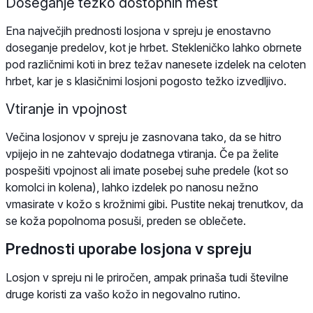
Doseganje težko dostopnih mest
Ena največjih prednosti losjona v spreju je enostavno
doseganje predelov, kot je hrbet. Stekleničko lahko obrnete
pod različnimi koti in brez težav nanesete izdelek na celoten
hrbet, kar je s klasičnimi losjoni pogosto težko izvedljivo.
Vtiranje in vpojnost
Večina losjonov v spreju je zasnovana tako, da se hitro
vpijejo in ne zahtevajo dodatnega vtiranja. Če pa želite
pospešiti vpojnost ali imate posebej suhe predele (kot so
komolci in kolena), lahko izdelek po nanosu nežno
vmasirate v kožo s krožnimi gibi. Pustite nekaj trenutkov, da
se koža popolnoma posuši, preden se oblečete.
Prednosti uporabe losjona v spreju
Losjon v spreju ni le priročen, ampak prinaša tudi številne
druge koristi za vašo kožo in negovalno rutino.