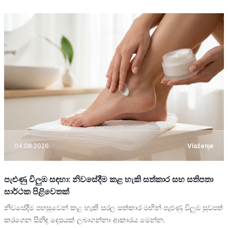
04.08.2026
Vlaženje
පැළුණු විලුඹ සඳහා: නිවසේදීම කළ හැකි සත්කාර සහ සතිපතා
සාර්ථක පිළිවෙතක්
නිවසේදීම පහසුවෙන් කළ හැකි සරල සත්කාර මඟින් පැළුණු විලුඹ සුවපත්
කරගෙන සිනිඳු දෙපයක් ලබාගන්නා ආකාරය මෙන්න.