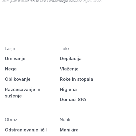
පාද ක්‍රීම් භාවිත කරන්නේ කෙසේදැයි මෙයින් දැනගන්න.
Lasje
Telo
Umivanje
Depilacija
Nega
Vlaženje
Oblikovanje
Roke in stopala
Razčesavanje in
Higiena
sušenje
Domači SPA
Obraz
Nohti
Odstranjevanje ličil
Manikira