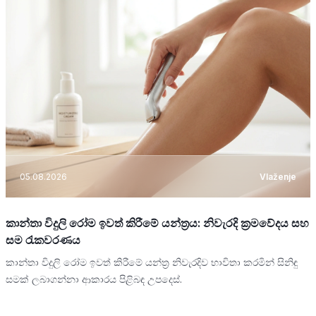
05.08.2026
Vlaženje
කාන්තා විදුලි රෝම ඉවත් කිරීමේ යන්ත්‍රය: නිවැරදි ක්‍රමවේදය සහ
සම රැකවරණය
කාන්තා විදුලි රෝම ඉවත් කිරීමේ යන්ත්‍ර නිවැරදිව භාවිතා කරමින් සිනිඳු
සමක් ලබාගන්නා ආකාරය පිළිබඳ උපදෙස්.