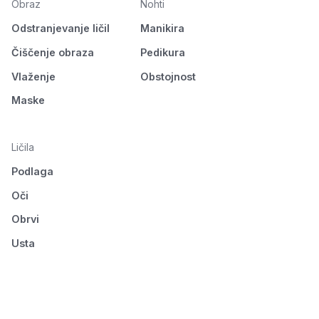
Obraz
Nohti
Odstranjevanje ličil
Manikira
Čiščenje obraza
Pedikura
Vlaženje
Obstojnost
Maske
Ličila
Podlaga
Oči
Obrvi
Usta